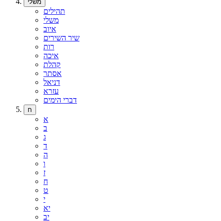
משלי
תהילים
משלי
איוב
שיר השירים
רות
איכה
קהלת
אסתר
דניאל
עזרא
דברי הימים
ח
א
ב
ג
ד
ה
ו
ז
ח
ט
י
יא
יב