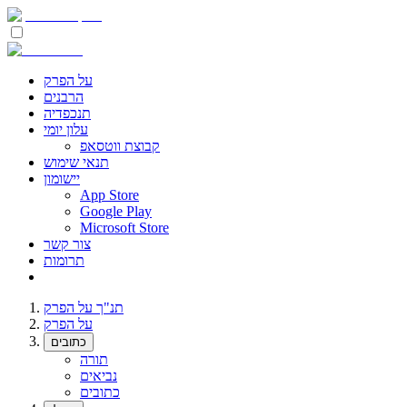
על הפרק
הרבנים
תנכפדיה
עלון יומי
קבוצת ווטסאפ
תנאי שימוש
יישומון
App Store
Google Play
Microsoft Store
צור קשר
תרומות
תנ"ך על הפרק
על הפרק
כתובים
תורה
נביאים
כתובים