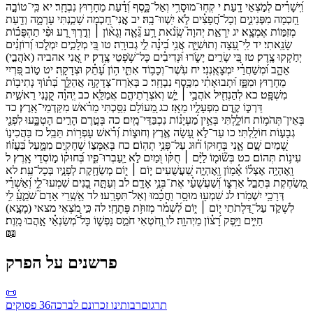
וִֽ֝ישָׁרִ֗ים
לְמֹ֣צְאֵי
דָֽעַת׃
י
קְחֽוּ־
מוּסָרִ֥י
וְאַל־
כָּ֑סֶף
וְ֝דַ֗עַת
מֵחָר֥וּץ
נִבְחָֽר׃
יא
כִּֽי־
טוֹבָ֣ה
חָ֭כְמָה
מִפְּנִינִ֑ים
וְכָל־
חֲ֝פָצִ֗ים
לֹ֣א
יִֽשְׁווּ־
בָֽהּ׃
יב
אֲ‍ֽנִי־
חָ֭כְמָה
שָׁכַ֣נְתִּי
עָרְמָ֑ה
וְדַ֖עַת
מְזִמּ֣וֹת
אֶמְצָֽא׃
יג
יִֽרְאַ֣ת
יְהוָה֮
שְֽׂנֹ֫את
רָ֥ע
גֵּ֘אָ֤ה
וְגָא֨וֹן ׀
וְדֶ֣רֶךְ
רָ֭ע
וּפִ֨י
תַהְפֻּכ֬וֹת
שָׂנֵֽאתִי׃
יד
לִֽי־
עֵ֭צָה
וְתוּשִׁיָּ֑ה
אֲנִ֥י
בִ֝ינָ֗ה
לִ֣י
גְבוּרָֽה׃
טו
בִּ֭י
מְלָכִ֣ים
יִמְלֹ֑כוּ
וְ֝רוֹזְנִ֗ים
יְחֹ֣קְקוּ
צֶֽדֶק׃
טז
בִּ֭י
שָׂרִ֣ים
יָשֹׂ֑רוּ
וּ֝נְדִיבִ֗ים
כָּל־
שֹׁ֥פְטֵי
צֶֽדֶק׃
יז
אֲ֭נִי
אהביה
(
אֹהֲבַ֣י
)
אֵהָ֑ב
וּ֝מְשַׁחֲרַ֗י
יִמְצָאֻֽנְנִי׃
יח
עֹֽשֶׁר־
וְכָב֥וֹד
אִתִּ֑י
ה֥וֹן
עָ֝תֵ֗ק
וּצְדָקָֽה׃
יט
ט֣וֹב
פִּ֭רְיִי
מֵחָר֣וּץ
וּמִפָּ֑ז
וּ֝תְבוּאָתִ֗י
מִכֶּ֥סֶף
נִבְחָֽר׃
כ
בְּאֹֽרַח־
צְדָקָ֥ה
אֲהַלֵּ֑ך
בְּ֝ת֗וֹךְ
נְתִיב֥וֹת
מִשְׁפָּֽט׃
כא
לְהַנְחִ֖יל
אֹהֲבַ֥י ׀
יֵ֑שׁ
וְאֹצְרֹ֖תֵיהֶ֣ם
אֲמַלֵּֽא׃
כב
יְֽהוָ֗ה
קָ֭נָנִי
רֵאשִׁ֣ית
דַּרְכּ֑וֹ
קֶ֖דֶם
מִפְעָלָ֣יו
מֵאָֽז׃
כג
מֵ֭עוֹלָם
נִסַּ֥כְתִּי
מֵרֹ֗אשׁ
מִקַּדְמֵי־
אָֽרֶץ׃
כד
בְּאֵין־
תְּהֹמ֥וֹת
חוֹלָ֑לְתִּי
בְּאֵ֥ין
מַ֝עְיָנ֗וֹת
נִכְבַּדֵּי־
מָֽיִם׃
כה
בְּטֶ֣רֶם
הָרִ֣ים
הָטְבָּ֑עוּ
לִפְנֵ֖י
גְבָע֣וֹת
חוֹלָֽלְתִּי׃
כו
עַד־
לֹ֣א
עָ֭שָׂה
אֶ֣רֶץ
וְחוּצ֑וֹת
וְ֝רֹ֗אשׁ
עָפְר֥וֹת
תֵּבֵֽל׃
כז
בַּהֲכִינ֣וֹ
שָׁ֭מַיִם
שָׁ֣ם
אָ֑נִי
בְּח֥וּקוֹ
ח֝֗וּג
עַל־
פְּנֵ֥י
תְהֽוֹם׃
כח
בְּאַמְּצ֣וֹ
שְׁחָקִ֣ים
מִמָּ֑עַל
בַּ֝עֲז֗וֹז
עִינ֥וֹת
תְּהוֹם׃
כט
בְּשׂ֘וּמ֤וֹ
לַיָּ֨ם ׀
חֻקּ֗וֹ
וּ֭מַיִם
לֹ֣א
יַֽעַבְרוּ־
פִ֑יו
בְּ֝חוּק֗וֹ
מ֣וֹסְדֵי
אָֽרֶץ׃
ל
וָֽאֶהְיֶ֥ה
אֶצְל֗וֹ
אָ֫מ֥וֹן
וָֽאֶהְיֶ֣ה
שַׁ֭עֲשֻׁעִים
י֤וֹם ׀
י֑וֹם
מְשַׂחֶ֖קֶת
לְפָנָ֣יו
בְּכָל־
עֵֽת׃
לא
מְ֭שַׂחֶקֶת
בְּתֵבֵ֣ל
אַרְצ֑וֹ
וְ֝שַׁעֲשֻׁעַ֗י
אֶת־
בְּנֵ֥י
אָדָֽם׃
לב
וְעַתָּ֣ה
בָ֭נִים
שִׁמְעוּ־
לִ֑י
וְ֝אַשְׁרֵ֗י
דְּרָכַ֥י
יִשְׁמֹֽרוּ׃
לג
שִׁמְע֖וּ
מוּסָ֥ר
וַחֲכָ֗מוּ
וְאַל־
תִּפְרָֽעוּ׃
לד
אַ֥שְֽׁרֵי
אָדָם֮
שֹׁמֵ֪עַֽ֫
לִ֥י
לִשְׁקֹ֣ד
עַל־
דַּ֭לְתֹתַי
י֤וֹם ׀
י֑וֹם
לִ֝שְׁמֹ֗ר
מְזוּזֹ֥ת
פְּתָחָֽי׃
לה
כִּ֣י
מֹ֭צְאִי
מצאי
(
מָצָ֣א
)
חַיִּ֑ים
וַיָּ֥פֶק
רָ֝צ֗וֹן
מֵיְהוָֽה׃
לו
וְֽ֭חֹטְאִי
חֹמֵ֣ס
נַפְשׁ֑וֹ
כָּל־
מְ֝שַׂנְאַ֗י
אָ֣הֲבוּ
מָֽוֶת׃
📖
פרשנים על הפרק
📜
תרגום
רבותינו זכרונם לברכה
36
פסוקים