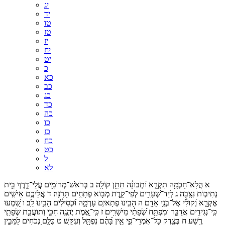
יג
יד
טו
טז
יז
יח
יט
כ
כא
כב
כג
כד
כה
כו
כז
כח
כט
ל
לא
א
הֲלֹֽא־
חָכְמָ֥ה
תִקְרָ֑א
וּ֝תְבוּנָ֗ה
תִּתֵּ֥ן
קוֹלָֽהּ׃
ב
בְּרֹאשׁ־
מְרוֹמִ֥ים
עֲלֵי־
דָ֑רֶךְ
בֵּ֖ית
נְתִיב֣וֹת
נִצָּֽבָה׃
ג
לְיַד־
שְׁעָרִ֥ים
לְפִי־
קָ֑רֶת
מְב֖וֹא
פְתָחִ֣ים
תָּרֹֽנָּה׃
ד
אֲלֵיכֶ֣ם
אִישִׁ֣ים
אֶקְרָ֑א
וְ֝קוֹלִ֗י
אֶל־
בְּנֵ֥י
אָדָֽם׃
ה
הָבִ֣ינוּ
פְתָאיִ֣ם
עָרְמָ֑ה
וּ֝כְסִילִ֗ים
הָבִ֥ינוּ
לֵֽב׃
ו
שִׁ֭מְעוּ
כִּֽי־
נְגִידִ֣ים
אֲדַבֵּ֑ר
וּמִפְתַּ֥ח
שְׂ֝פָתַ֗י
מֵישָׁרִֽים׃
ז
כִּֽי־
אֱ֭מֶת
יֶהְגֶּ֣ה
חִכִּ֑י
וְתוֹעֲבַ֖ת
שְׂפָתַ֣י
רֶֽשַׁע׃
ח
בְּצֶ֥דֶק
כָּל־
אִמְרֵי־
פִ֑י
אֵ֥ין
בָּ֝הֶ֗ם
נִפְתָּ֥ל
וְעִקֵּֽשׁ׃
ט
כֻּלָּ֣ם
נְ֭כֹחִים
לַמֵּבִ֑ין