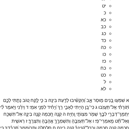
יט
כ
כא
כב
כג
כד
כה
כו
כז
כח
כט
ל
לא
א
שִׁמְע֣וּ
בָ֭נִים
מ֣וּסַר
אָ֑ב
וְ֝הַקְשִׁ֗יבוּ
לָדַ֥עַת
בִּינָֽה׃
ב
כִּ֤י
לֶ֣קַח
ט֭וֹב
נָתַ֣תִּי
לָכֶ֑ם
תּֽ֝וֹרָתִ֗י
אַֽל־
תַּעֲזֹֽבוּ׃
ג
כִּי־
בֵ֭ן
הָיִ֣יתִי
לְאָבִ֑י
רַ֥ךְ
וְ֝יָחִ֗יד
לִפְנֵ֥י
אִמִּֽי׃
ד
וַיֹּרֵ֗נִי
וַיֹּ֥אמֶר
לִ֗י
יִֽתְמָךְ־
דְּבָרַ֥י
לִבֶּ֑ךָ
שְׁמֹ֖ר
מִצְוֺתַ֣י
וֶֽחְיֵֽה׃
ה
קְנֵ֣ה
חָ֭כְמָה
קְנֵ֣ה
בִינָ֑ה
אַל־
תִּשְׁכַּ֥ח
וְאַל־
תֵּ֝֗ט
מֵֽאִמְרֵי־
פִֽי׃
ו
אַל־
תַּעַזְבֶ֥הָ
וְתִשְׁמְרֶ֑ךָּ
אֱהָבֶ֥הָ
וְתִצְּרֶֽךָּ׃
ז
רֵאשִׁ֣ית
חָ֭כְמָה
קְנֵ֣ה
חָכְמָ֑ה
וּבְכָל־
קִ֝נְיָנְךָ֗
קְנֵ֣ה
בִינָֽה׃
ח
סַלְסְלֶ֥הָ
וּֽתְרוֹמְמֶ֑ךָּ
תְּ֝כַבֵּ֗דְךָ
כִּ֣י