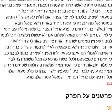
תְחַבְּקֶֽנָּה׃
ט
תִּתֵּ֣ן
לְ֭רֹאשְׁךָ
לִוְיַת־
חֵ֑ן
עֲטֶ֖רֶת
תִּפְאֶ֣רֶת
תְּמַגְּנֶֽךָּ׃
י
שְׁמַ֣ע
בְּ֭נִי
וְקַ֣ח
אֲמָרָ֑י
וְיִרְבּ֥וּ
לְ֝ךָ֗
שְׁנ֣וֹת
חַיִּֽים׃
יא
בְּדֶ֣רֶךְ
חָ֭כְמָה
הֹרֵתִ֑יךָ
הִ֝דְרַכְתִּ֗יךָ
בְּמַעְגְּלֵי־
יֹֽשֶׁר׃
יב
בְּֽ֭לֶכְתְּךָ
לֹא־
יֵצַ֣ר
צַעֲדֶ֑ךָ
וְאִם־
תָּ֝ר֗וּץ
לֹ֣א
תִכָּשֵֽׁל׃
יג
הַחֲזֵ֣ק
בַּמּוּסָ֣ר
אַל־
תֶּ֑רֶף
נִ֝צְּרֶ֗הָ
כִּי־
הִ֥יא
חַיֶּֽיךָ׃
יד
בְּאֹ֣רַח
רְ֭שָׁעִים
אַל־
תָּבֹ֑א
וְאַל־
תְּ֝אַשֵּׁ֗ר
בְּדֶ֣רֶךְ
רָעִֽים׃
טו
פְּרָעֵ֥הוּ
אַל־
תַּעֲבָר־
בּ֑וֹ
שְׂטֵ֖ה
מֵעָלָ֣יו
וַעֲבֽוֹר׃
טז
כִּ֤י
לֹ֣א
יִֽ֭שְׁנוּ
אִם־
לֹ֣א
יָרֵ֑עוּ
וְֽנִגְזְלָ֥ה
שְׁ֝נָתָ֗ם
אִם־
לֹ֥א
יכשולו
(
יַכְשִֽׁילוּ׃
)
יז
כִּ֣י
לָ֭חֲמוּ
לֶ֣חֶם
רֶ֑שַׁע
וְיֵ֖ין
חֲמָסִ֣ים
יִשְׁתּֽוּ׃
יח
וְאֹ֣רַח
צַ֭דִּיקִים
כְּא֣וֹר
נֹ֑גַהּ
הוֹלֵ֥ךְ
וָ֝א֗וֹר
עַד־
נְכ֥וֹן
הַיּֽוֹם׃
יט
דֶּ֣רֶךְ
רְ֭שָׁעִים
כָּֽאֲפֵלָ֑ה
לֹ֥א
יָ֝דְע֗וּ
בַּמֶּ֥ה
יִכָּשֵֽׁלוּ׃
כ
בְּ֭נִי
לִדְבָרַ֣י
הַקְשִׁ֑יבָה
לַ֝אֲמָרַ֗י
הַט־
אָזְנֶֽךָ׃
כא
אַל־
יַלִּ֥יזוּ
מֵעֵינֶ֑יךָ
שָׁ֝מְרֵ֗ם
בְּת֣וֹךְ
לְבָבֶֽךָ׃
כב
כִּֽי־
חַיִּ֣ים
הֵ֭ם
לְמֹצְאֵיהֶ֑ם
וּֽלְכָל־
בְּשָׂר֥וֹ
מַרְפֵּֽא׃
כג
מִֽכָּל־
מִ֭שְׁמָר
נְצֹ֣ר
לִבֶּ֑ךָ
כִּֽי־
מִ֝מֶּ֗נּוּ
תּוֹצְא֥וֹת
חַיִּֽים׃
כד
הָסֵ֣ר
מִ֭מְּךָ
עִקְּשׁ֣וּת
פֶּ֑ה
וּלְז֥וּת
שְׂ֝פָתַ֗יִם
הַרְחֵ֥ק
מִמֶּֽךָּ׃
כה
עֵ֭ינֶיךָ
לְנֹ֣כַח
יַבִּ֑יטוּ
וְ֝עַפְעַפֶּ֗יךָ
יַיְשִׁ֥רוּ
נֶגְדֶּֽךָ׃
כו
פַּ֭לֵּס
מַעְגַּ֣ל
רַגְלֶ֑ךָ
וְֽכָל־
דְּרָכֶ֥יךָ
יִכֹּֽנוּ׃
כז
אַֽל־
תֵּט־
יָמִ֥ין
וּשְׂמֹ֑אול
הָסֵ֖ר
רַגְלְךָ֣
מֵרָֽע׃
📖
פרשנים על הפרק
📜