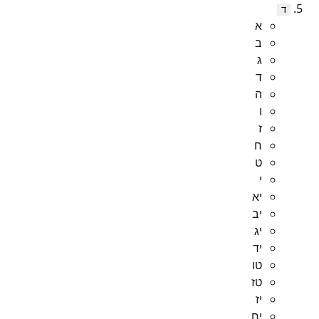
ד
א
ב
ג
ד
ה
ו
ז
ח
ט
י
יא
יב
יג
יד
טו
טז
יז
יח