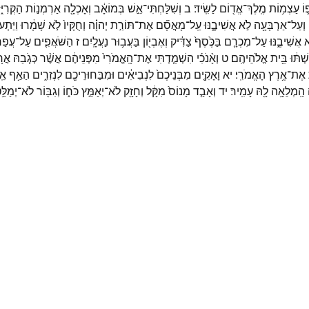
וֹ
עַצְמ֥וֹת
מֶֽלֶךְ־
אֱד֖וֹם
לַשִּֽׂיד׃
ב
וְשִׁלַּחְתִּי־
אֵ֣שׁ
בְּמוֹאָ֔ב
וְאָכְלָ֖ה
אַרְמְנ֣וֹת
הַקְּרִיּ֑
וְעַל־
אַרְבָּעָ֖ה
לֹ֣א
אֲשִׁיבֶ֑נּוּ
עַֽל־
מָאֳסָ֞ם
אֶת־
תּוֹרַ֣ת
יְהוָ֗ה
וְחֻקָּיו֙
לֹ֣א
שָׁמָ֔רוּ
וַיַּתְע
א
אֲשִׁיבֶ֑נּוּ
עַל־
מִכְרָ֤ם
בַּכֶּ֙סֶף֙
צַדִּ֔יק
וְאֶבְי֖וֹן
בַּעֲב֥וּר
נַעֲלָֽיִם׃
ז
הַשֹּׁאֲפִ֤ים
עַל־
עֲפַ
שְׁתּ֔וּ
בֵּ֖ית
אֱלֹהֵיהֶֽם׃
ט
וְאָ֨נֹכִ֜י
הִשְׁמַ֤דְתִּי
אֶת־
הָֽאֱמֹרִי֙
מִפְּנֵיהֶ֔ם
אֲשֶׁ֨ר
כְּגֹ֤בַהּ
אֲרָ
אֶת־
אֶ֥רֶץ
הָאֱמֹרִֽי׃
יא
וָאָקִ֤ים
מִבְּנֵיכֶם֙
לִנְבִיאִ֔ים
וּמִבַּחוּרֵיכֶ֖ם
לִנְזִרִ֑ים
הַאַ֥ף
אֵֽ
הַֽמְלֵאָ֥ה
לָ֖הּ
עָמִֽיר׃
יד
וְאָבַ֤ד
מָנוֹס֙
מִקָּ֔ל
וְחָזָ֖ק
לֹא־
יְאַמֵּ֣ץ
כֹּח֑וֹ
וְגִבּ֖וֹר
לֹא־
יְמַלֵּ