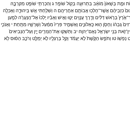
וֹת
וּמֵ֤ת
בְּשָׁאוֹן֙
מוֹאָ֔ב
בִּתְרוּעָ֖ה
בְּק֥וֹל
שׁוֹפָֽר׃
ג
וְהִכְרַתִּ֥י
שׁוֹפֵ֖ט
מִקִּרְבָּ֑הּ
וּם֙
כִּזְבֵיהֶ֔ם
אֲשֶׁר־
הָלְכ֥וּ
אֲבוֹתָ֖ם
אַחֲרֵיהֶֽם׃
ה
וְשִׁלַּ֥חְתִּי
אֵ֖שׁ
בִּֽיהוּדָ֑ה
וְאָכְלָ֖ה
ר־
אֶ֙רֶץ֙
בְּרֹ֣אשׁ
דַּלִּ֔ים
וְדֶ֥רֶךְ
עֲנָוִ֖ים
יַטּ֑וּ
וְאִ֣ישׁ
וְאָבִ֗יו
יֵֽלְכוּ֙
אֶל־
הַֽנַּעֲרָ֔ה
לְמַ֥עַן
זִים֙
גָּבְה֔וֹ
וְחָסֹ֥ן
ה֖וּא
כָּֽאַלּוֹנִ֑ים
וָאַשְׁמִ֤יד
פִּרְיוֹ֙
מִמַּ֔עַל
וְשָׁרָשָׁ֖יו
מִתָּֽחַת׃
י
וְאָנֹכִ֛י
ין־
זֹ֛את
בְּנֵ֥י
יִשְׂרָאֵ֖ל
נְאֻם־
יְהוָֽה׃
יב
וַתַּשְׁק֥וּ
אֶת־
הַנְּזִרִ֖ים
יָ֑יִן
וְעַל־
הַנְּבִיאִים֙
֥ט
נַפְשֽׁוֹ׃
טו
וְתֹפֵ֤שׂ
הַקֶּ֙שֶׁת֙
לֹ֣א
יַעֲמֹ֔ד
וְקַ֥ל
בְּרַגְלָ֖יו
לֹ֣א
יְמַלֵּ֑ט
וְרֹכֵ֣ב
הַסּ֔וּס
לֹ֥א