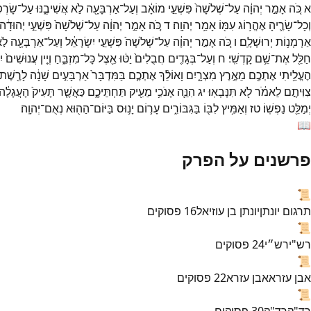
א
כֹּ֚ה
אָמַ֣ר
יְהוָ֔ה
עַל־
שְׁלֹשָׁה֙
פִּשְׁעֵ֣י
מוֹאָ֔ב
וְעַל־
אַרְבָּעָ֖ה
לֹ֣א
אֲשִׁיבֶ֑נּוּ
עַל־
שָׂרְפ֛
וְכָל־
שָׂרֶ֛יהָ
אֶהֱר֥וֹג
עִמּ֖וֹ
אָמַ֥ר
יְהוָֽה׃
ד
כֹּ֚ה
אָמַ֣ר
יְהוָ֔ה
עַל־
שְׁלֹשָׁה֙
פִּשְׁעֵ֣י
יְהוּדָ֔ה
אַרְמְנ֥וֹת
יְרוּשָׁלִָֽם׃
ו
כֹּ֚ה
אָמַ֣ר
יְהוָ֔ה
עַל־
שְׁלֹשָׁה֙
פִּשְׁעֵ֣י
יִשְׂרָאֵ֔ל
וְעַל־
אַרְבָּעָ֖ה
לֹ֣
חַלֵּ֖ל
אֶת־
שֵׁ֥ם
קָדְשִֽׁי׃
ח
וְעַל־
בְּגָדִ֤ים
חֲבֻלִים֙
יַטּ֔וּ
אֵ֖צֶל
כָּל־
מִזְבֵּ֑חַ
וְיֵ֤ין
עֲנוּשִׁים֙
יִ
הֶעֱלֵ֥יתִי
אֶתְכֶ֖ם
מֵאֶ֣רֶץ
מִצְרָ֑יִם
וָאוֹלֵ֨ךְ
אֶתְכֶ֤ם
בַּמִּדְבָּר֙
אַרְבָּעִ֣ים
שָׁנָ֔ה
לָרֶ֖שֶׁת
צִוִּיתֶ֣ם
לֵאמֹ֔ר
לֹ֖א
תִּנָּבְאֽוּ׃
יג
הִנֵּ֛ה
אָנֹכִ֥י
מֵעִ֖יק
תַּחְתֵּיכֶ֑ם
כַּאֲשֶׁ֤ר
תָּעִיק֙
הָעֲגָלָ֔ה
יְמַלֵּ֖ט
נַפְשֽׁוֹ׃
טז
וְאַמִּ֥יץ
לִבּ֖וֹ
בַּגִּבּוֹרִ֑ים
עָר֛וֹם
יָנ֥וּס
בַּיּוֹם־
הַה֖וּא
נְאֻם־
יְהוָֽה׃
📖
פרשנים על הפרק
📜
תרגום יונתן
יונתן בן עוזיאל
16
פסוקים
📜
רש"י
רש״י
24
פסוקים
📜
אבן עזרא
אבן עזרא
22
פסוקים
📜
רד"ק
רד"ק
30
פסוקים