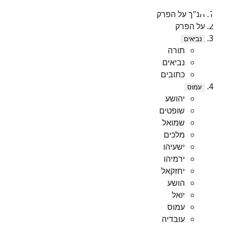
תנ"ך על הפרק
על הפרק
נביאים
תורה
נביאים
כתובים
עמוס
יהושע
שופטים
שמואל
מלכים
ישעיהו
ירמיהו
יחזקאל
הושע
יואל
עמוס
עובדיה