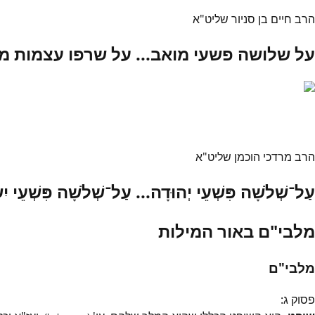
הרב חיים בן סניור שליט"א
על שלושה פשעי מואב... על שרפו עצמות מ
הרב מרדכי הוכמן שליט"א
עַל־שְׁלֹשָׁה פִּשְׁעֵי יְהוּדָה... עַל־שְׁלֹשָׁה פִּשְׁעֵי יִ
מלבי"ם באור המילות
מלבי"ם
פסוק
ג
: