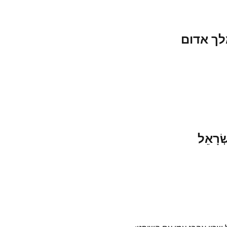
לך אדום
שְׂרָאֵל