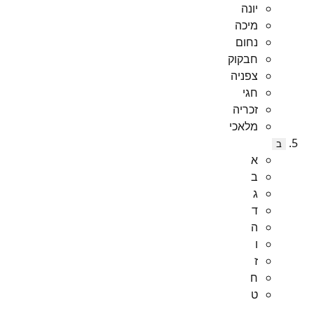
יונה
מיכה
נחום
חבקוק
צפניה
חגי
זכריה
מלאכי
ב
א
ב
ג
ד
ה
ו
ז
ח
ט