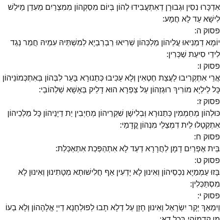
אִדְכָּרוּ נִסִין וּגְבוּרָן דְאִתְעֲבִידוּ לְהוֹן בְּיוֹם מִסַקְהוֹן מִמִצְרַיִם מֵעִדַן מֵילַשׁ
לִישָׁא עַד לָא חֲמָע:
פסוק
ה
:
יוֹמָא דְמַנִיאוּ עֲלֵיהוֹן מַלְכְּהוֹן שְׁרִיאוּ רַבְרְבַיָא לְמִשְׁתֵּיהּ עִמֵיהּ חֲמַר נְגַד
לִידֵי סִיעַת שַׁכְּרִין:
פסוק
ו
:
אֲרֵי אִתְקְרִיבוּ לַעֲצַת חֶטְאִין וְלָא עַכִּיבוּ כְּתַנוּרָא בָּעֵר לִבְּהוֹן בְּאִתְכְּמוֹנֵיהוֹן
כָּל לֵילְיָא מוֹרִיךְ רוּגְזְהוֹן עַל צַפְרָא הוּא דָלֵיק בְּאָשָׁא שַׁלְהוֹבַי:
פסוק
ז
:
כּוּלְהוֹן מְחַמְמִין כְּתַנוּרָא וְּבְלִישָׁן שִׁקְרֵיהוֹן מְחַיְבִין יַת דַיָנֵיהוֹן כָּל מַלְכֵיהוֹן
אִתְקְטָלוּ לֵית דִמְצַלֵי מִנְהוֹן קֳדָמַי:
פסוק
ח
:
בֵּית אֶפְרַיִם דָמָן לַחֲרָרָא דְעַד לָא אִתְהַפְּכַת אִתְאַכְּלַת:
פסוק
ט
:
בָּזוּ עַמְמַיָא נִכְסֵיהוֹן וְאִינוּן לָא יָדְעִין אַף חֲלִישׁוּתָא מְטָתִינוּן וְאִינוּן לָא
מִסְתַּכְּלִין:
פסוק
י
:
וְיִמְאַךְ יְקָר יִשְׂרָאֵל וְאִינוּן חָזָן עַל דְלָא תָבוּ לְפוּלְחָנָא דַייָ אֱלָהָהוֹן וְלָא בְעוֹ
מִן קֳדָמוֹהִי בְּכָל דָא: