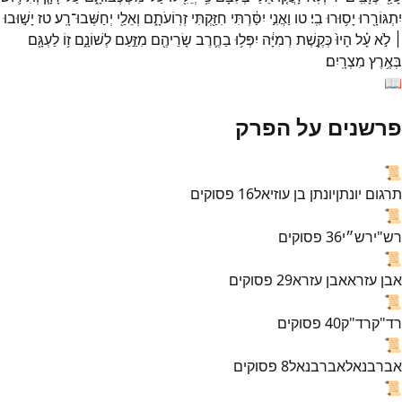
יִתְגּוֹרָ֖רוּ
יָס֥וּרוּ
בִֽי׃
טו
וַאֲנִ֣י
יִסַּ֔רְתִּי
חִזַּ֖קְתִּי
זְרֽוֹעֹתָ֑ם
וְאֵלַ֖י
יְחַשְּׁבוּ־
רָֽע׃
טז
יָשׁ֣וּבוּ
׀
לֹ֣א
עָ֗ל
הָיוּ֙
כְּקֶ֣שֶׁת
רְמִיָּ֔ה
יִפְּל֥וּ
בַחֶ֛רֶב
שָׂרֵיהֶ֖ם
מִזַּ֣עַם
לְשׁוֹנָ֑ם
ז֥וֹ
לַעְגָּ֖ם
בְּאֶ֥רֶץ
מִצְרָֽיִם׃
📖
פרשנים על הפרק
📜
תרגום יונתן
יונתן בן עוזיאל
16
פסוקים
📜
רש"י
רש״י
36
פסוקים
📜
אבן עזרא
אבן עזרא
29
פסוקים
📜
רד"ק
רד"ק
40
פסוקים
📜
אברבנאל
אברבנאל
8
פסוקים
📜