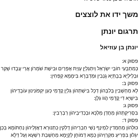
משך ידו את לוצצים
תרגום יונתן
יונתן בן עוזיאל
פסוק
א
:
כְּמִתְבְּעֵי חוֹבֵי יִשְׂרָאֵל וְיִתְגַלְיָן עֶוְיַת אֶפְרַיִם וּבִישַׁת שֹׁמְרוֹן אֲרֵי עֲבָדוּ שְׁקַר
וּבְלֵילְיָא בְבָתַּיָא גָנְבִין וּמַדְבְּרָא בִּימָמָא קַפְּחִין:
פסוק
ב
:
לָא מַחְשְׁבִין בְּלִבְּהוֹן דְכָל בִּישַׁתְהוֹן גַלְיָן קֳדָמַי כְּעַן יִקְפוֹנִינוּן עוֹבָדֵיהוֹן
בִּישַׁיָא דִי קֳדָמַי הֲווֹ גְלָן:
פסוק
ג
:
בִּסְרִיקַתְהוֹן מַחֲדַן מַלְכָּא וּבְכַדִיבֵיהוֹן רַבְרְבִין:
פסוק
ד
:
כּוּלְהוֹן מַחְמַדִין לְמֵינַף נְשֵׁי חַבְרֵיהוֹן דָלְקִין כְּתַנוּרָא דַאֲזָלֵיהוֹן נַחְתּוֹמָא בְּכֵן
יִגְלוּן בִּפְרִיעַ מִקִרְוֵיהוֹן כְּמָא דְמוֹחָן לְקַיָמָא מַחְשְׁבַת רִשְׁעָא וְעַל דְלָא