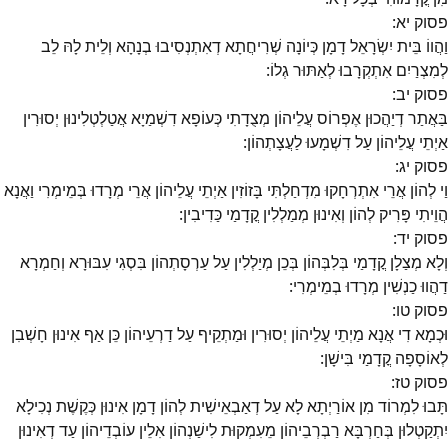
פסוק
יא
:
וַהֲווֹ בֵּית יִשְׂרָאֵל דָמָן כְּיוֹנָה שְׁרִיחֲתָא דְאִתְנְסִיבוּ בְנָהָא וְלֵית לָהּ לֵב
לְמִצְרַיִם אִתְקְרָבוּ לְאַתּוּר גְלוֹ:
פסוק
יב
:
בַּאֲתַר דְיַהֲכוּן אֶפְרוֹס עֲלֵיהוֹן מְצֻדָתִי כְּעוֹפָא דִשְׁמַיָא אֲטַלְטְלִינוּן יְסוּרִין
אַיְתֵי עֲלֵיהוֹן עַל דִשְׁמָעוּ לַעֲצָתְהוֹן:
פסוק
יג
:
וַי לְהוֹן אֲרֵי אִתְרְחָקוּ מִדְחַלְתִּי בָּזוֹזִין אַיְתֵי עֲלֵיהוֹן אֲרֵי מְרָדוּ בְּמֵימְרִי וַאֲנָא
הֲוֵיתִי פָּרִיק לְהוֹן וְאִינוּן מְמַלְלִין קֳדָמַי כַּדִיבִין:
פסוק
יד
:
וְלָא מְצַלָן קֳדָמַי בְּלִבְּהוֹן בְּכֵן מְיַלְלִין עַל עַרְסָתְהוֹן בִּסְגִי עִבּוּרָא וְחַמְרָא
דַהֲווּ כַנְשִׁין מְרָדוּ בְמֵימְרִי:
פסוק
טו
:
וּכְמָא דִי אֲנָא מַיְתֵי עֲלֵיהוֹן יְסוּרִין וּמַתְקֵיף עַל דַרְעֵיהוֹן כֵּן אַף אִינוּן חָשְׁבִן
לְאוֹסָפָה קֳדָמַי בִּישָׁן:
פסוק
טז
:
תָּבוּ לִמְרוֹד מִן אוֹרַיְתָא לָא עַל דְאַבְאֵישִׁית לְהוֹן דָמָן אִינוּן כְּקֶשֶׁת נְכִילָא
יִתְקַטְלוּן בְּחַרְבָּא רַבְרְבֵיהוֹן מֵעִמְקוּת לִישַׁנְהוֹן אִלֵין עוֹבְדֵיהוֹן עַד דְאִינוּן