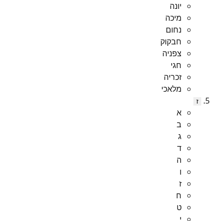
יונה
מיכה
נחום
חבקוק
צפניה
חגי
זכריה
מלאכי
ז
א
ב
ג
ד
ה
ו
ז
ח
ט
י