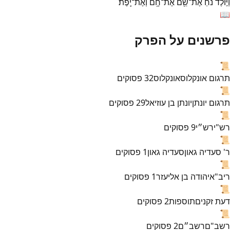
וַיּ֣וֹלֶד
נֹ֔חַ
אֶת־
שֵׁ֖ם
אֶת־
חָ֥ם
וְאֶת־
יָֽפֶת׃
📖
פרשנים על הפרק
📜
תרגום אונקלוס
אונקלוס
32
פסוקים
📜
תרגום יונתן
יונתן בן עוזיאל
29
פסוקים
📜
רש"י
רש״י
9
פסוקים
📜
ר' סעדיה גאון
סעדיה גאון
1
פסוקים
📜
ריב"א
יהודה בן אליעזר
1
פסוקים
📜
דעת זקנים
תוספות
2
פסוקים
📜
רשב"ם
רשב״ם
2
פסוקים