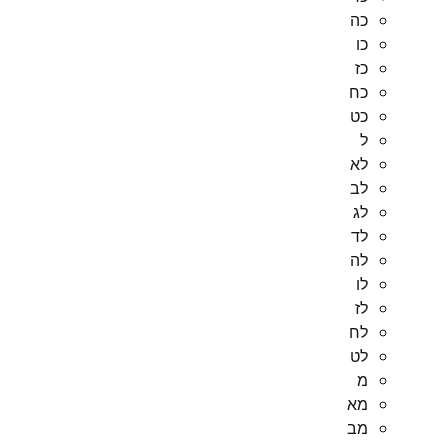
כה
כו
כז
כח
כט
ל
לא
לב
לג
לד
לה
לו
לז
לח
לט
מ
מא
מב