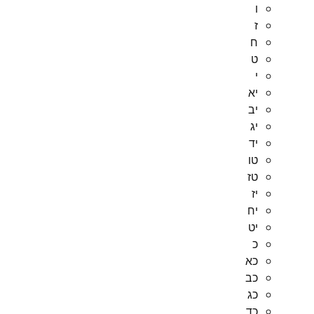
ו
ז
ח
ט
י
יא
יב
יג
יד
טו
טז
יז
יח
יט
כ
כא
כב
כג
כד