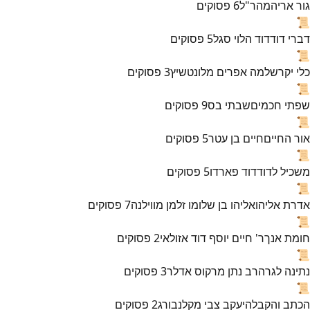
גור אריה
מהר"ל
6
פסוקים
📜
דברי דוד
דוד הלוי סגל
5
פסוקים
📜
כלי יקר
שלמה אפרים מלונטשיץ
3
פסוקים
📜
שפתי חכמים
שבתי בס
9
פסוקים
📜
אור החיים
חיים בן עטר
5
פסוקים
📜
משכיל לדוד
דוד פארדו
5
פסוקים
📜
אדרת אליהו
אליהו בן שלומו זלמן מווילנה
7
פסוקים
📜
חומת אנך
ר' חיים יוסף דוד אזולאי
2
פסוקים
📜
נתינה לגר
הרב נתן מרקוס אדלר
3
פסוקים
📜
הכתב והקבלה
יעקב צבי מקלנבורג
2
פסוקים