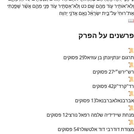
וְלֹֽא־
אוֹתִ֥יר
ע֛וֹד
מֵהֶ֖ם
שָֽׁם׃
כט
וְלֹֽא־
אַסְתִּ֥יר
ע֛וֹד
פָּנַ֖י
מֵהֶ֑ם
אֲשֶׁ֨ר
שָׁפַ֤כְתִּי
אֶת־
רוּחִי֙
עַל־
בֵּ֣ית
יִשְׂרָאֵ֔ל
נְאֻ֖ם
אֲדֹנָ֥י
יְהוִֽה׃
📖
פרשנים על הפרק
📜
תרגום יונתן
יונתן בן עוזיאל
29
פסוקים
📜
רש"י
רש״י
27
פסוקים
📜
רד"ק
רד"ק
42
פסוקים
📜
אברבנאל
אברבנאל
13
פסוקים
📜
מנחת שי
ידידיה שלמה רפאל נורצי
12
פסוקים
📜
מצודת דוד
רבי דוד אלטשולר
54
פסוקים