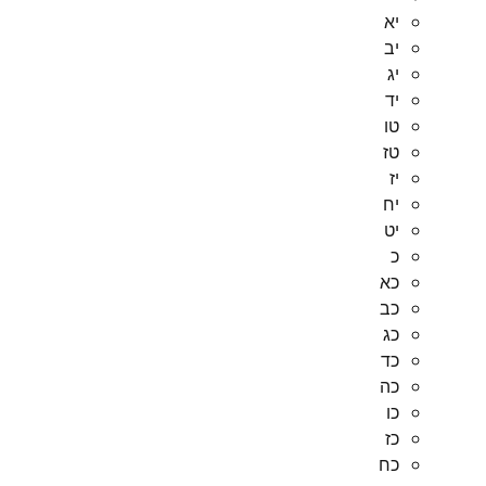
יא
יב
יג
יד
טו
טז
יז
יח
יט
כ
כא
כב
כג
כד
כה
כו
כז
כח