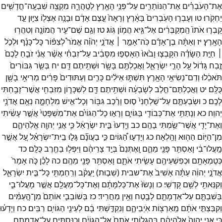
אֶת־
הָעֹבְרִ֗ים
אֶת־
הַנּוֹתָרִ֛ים
עַל־
פְּנֵ֥י
הָאָ֖רֶץ
לְטַֽהֲרָ֑הּ
מִקְצֵ֥ה
שִׁבְעָֽה־
חֳדָשִׁ֖ים
יַחְקֹֽרוּ׃
טו
וְעָבְר֤וּ
הָעֹֽבְרִים֙
בָּאָ֔רֶץ
וְרָאָה֙
עֶ֣צֶם
אָדָ֔ם
וּבָנָ֥ה
אֶצְל֖וֹ
צִיּ֑וּן
עַ֣ד
קָבְר֤וּ
אֹתוֹ֙
הַֽמְקַבְּרִ֔ים
אֶל־
גֵּ֖יא
הֲמ֥וֹן
גּֽוֹג׃
טז
וְגַ֥ם
שֶׁם־
עִ֛יר
הֲמוֹנָ֖ה
וְטִהֲר֥וּ
הָאָֽרֶץ׃
יז
וְאַתָּ֨ה
בֶן־
אָדָ֜ם
כֹּֽה־
אָמַ֣ר ׀
אֲדֹנָ֣י
יְהֹוִ֗ה
אֱמֹר֩
לְצִפּ֨וֹר
כָּל־
כָּנָ֜ף
וּלְכֹ֣ל
׀
חַיַּ֣ת
הַשָּׂדֶ֗ה
הִקָּבְצ֤וּ
וָבֹ֙אוּ֙
הֵאָסְפ֣וּ
מִסָּבִ֔יב
עַל־
זִבְחִ֗י
אֲשֶׁ֨ר
אֲנִ֜י
זֹבֵ֤חַ
לָכֶם֙
זֶ֣בַח
גָּד֔וֹל
עַ֖ל
הָרֵ֣י
יִשְׂרָאֵ֑ל
וַאֲכַלְתֶּ֥ם
בָּשָׂ֖ר
וּשְׁתִ֥יתֶם
דָּֽם׃
יח
בְּשַׂ֤ר
גִּבּוֹרִים֙
תֹּאכֵ֔לוּ
וְדַם־
נְשִׂיאֵ֥י
הָאָ֖רֶץ
תִּשְׁתּ֑וּ
אֵילִ֨ים
כָּרִ֤ים
וְעַתּוּדִים֙
פָּרִ֔ים
מְרִיאֵ֥י
בָשָׁ֖ן
כֻּלָּֽם׃
יט
וַאֲכַלְתֶּם־
חֵ֣לֶב
לְשָׂבְעָ֔ה
וּשְׁתִ֥יתֶם
דָּ֖ם
לְשִׁכָּר֑וֹן
מִזִּבְחִ֖י
אֲשֶׁר־
זָבַ֥חְתִּי
לָכֶֽם׃
כ
וּשְׂבַעְתֶּ֤ם
עַל־
שֻׁלְחָנִי֙
ס֣וּס
וָרֶ֔כֶב
גִּבּ֖וֹר
וְכָל־
אִ֣ישׁ
מִלְחָמָ֑ה
נְאֻ֖ם
אֲדֹנָ֥י
יְהוִֽה׃
כא
וְנָתַתִּ֥י
אֶת־
כְּבוֹדִ֖י
בַּגּוֹיִ֑ם
וְרָא֣וּ
כָל־
הַגּוֹיִ֗ם
אֶת־
מִשְׁפָּטִי֙
אֲשֶׁ֣ר
עָשִׂ֔יתִי
וְאֶת־
יָדִ֖י
אֲשֶׁר־
שַׂ֥מְתִּי
בָהֶֽם׃
כב
וְיָֽדְעוּ֙
בֵּ֣ית
יִשְׂרָאֵ֔ל
כִּ֛י
אֲנִ֥י
יְהוָ֖ה
אֱלֹֽהֵיהֶ֑ם
מִן־
הַיּ֥וֹם
הַה֖וּא
וָהָֽלְאָה׃
כג
וְיָדְע֣וּ
הַ֠גּוֹיִם
כִּ֣י
בַעֲוֺנָ֞ם
גָּל֣וּ
בֵֽית־
יִשְׂרָאֵ֗ל
עַ֚ל
אֲשֶׁ֣ר
מָֽעֲלוּ־
בִ֔י
וָאַסְתִּ֥ר
פָּנַ֖י
מֵהֶ֑ם
וָֽאֶתְּנֵם֙
בְּיַ֣ד
צָרֵיהֶ֔ם
וַיִּפְּל֥וּ
בַחֶ֖רֶב
כֻּלָּֽם׃
כד
כְּטֻמְאָתָ֥ם
וּכְפִשְׁעֵיהֶ֖ם
עָשִׂ֣יתִי
אֹתָ֑ם
וָאַסְתִּ֥ר
פָּנַ֖י
מֵהֶֽם׃
כה
לָכֵ֗ן
כֹּ֤ה
אָמַר֙
אֲדֹנָ֣י
יְהוִ֔ה
עַתָּ֗ה
אָשִׁיב֙
אֶת־
שבית
(
שְׁב֣וּת
)
יַֽעֲקֹ֔ב
וְרִֽחַמְתִּ֖י
כָּל־
בֵּ֣ית
יִשְׂרָאֵ֑ל
וְקִנֵּאתִ֖י
לְשֵׁ֥ם
קָדְשִֽׁי׃
כו
וְנָשׂוּ֙
אֶת־
כְּלִמָּתָ֔ם
וְאֶת־
כָּל־
מַעֲלָ֖ם
אֲשֶׁ֣ר
מָעֲלוּ־
בִ֑י
בְּשִׁבְתָּ֧ם
עַל־
אַדְמָתָ֛ם
לָבֶ֖טַח
וְאֵ֥ין
מַחֲרִֽיד׃
כז
בְּשׁוֹבְבִ֤י
אוֹתָם֙
מִן־
הָ֣עַמִּ֔ים
וְקִבַּצְתִּ֣י
אֹתָ֔ם
מֵֽאַרְצ֖וֹת
אֹֽיְבֵיהֶ֑ם
וְנִקְדַּ֣שְׁתִּי
בָ֔ם
לְעֵינֵ֖י
הַגּוֹיִ֥ם
רַבִּֽים׃
כח
וְיָדְע֗וּ
כִּ֣י
אֲנִ֤י
יְהוָה֙
אֱלֹ֣הֵיהֶ֔ם
בְּהַגְלוֹתִ֤י
אֹתָם֙
אֶל־
הַגּוֹיִ֔ם
וְכִנַּסְתִּ֖ים
עַל־
אַדְמָתָ֑ם