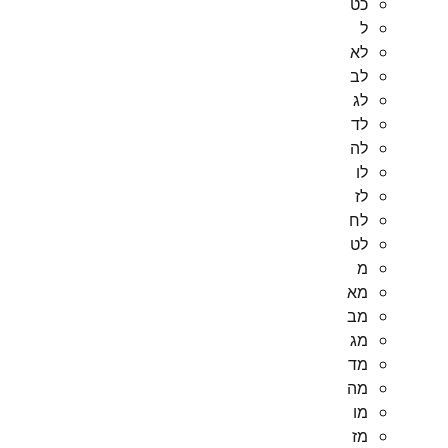
כט
ל
לא
לב
לג
לד
לה
לו
לז
לח
לט
מ
מא
מב
מג
מד
מה
מו
מז