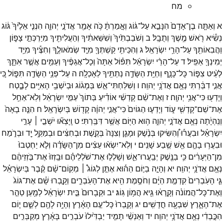
מח
א
וְאַתָּ֤ה
בֶן־
אָדָם֙
הִנָּבֵ֣א
עַל־
גּ֔וֹג
וְאָ֣מַרְתָּ֔
כֹּ֥ה
אָמַ֖ר
אֲדֹנָ֣י
יְהוִ֑ה
הִנְנִ֤י
אֵלֶ֙יךָ֙
גּ֔וֹג
נְשִׂ֕יא
רֹ֖אשׁ
מֶ֥שֶׁךְ
וְתֻבָֽל׃
ב
וְשֹׁבַבְתִּ֙יךָ֙
וְשִׁשֵּׁאתִ֔יךָ
וְהַעֲלִיתִ֖יךָ
מִיַּרְכְּתֵ֣י
צָפ֑וֹן
וַהֲבִאוֹתִ֖ךָ
עַל־
הָרֵ֥י
יִשְׂרָאֵֽל׃
ג
וְהִכֵּיתִ֥י
קַשְׁתְּךָ֖
מִיַּ֣ד
שְׂמֹאולֶ֑ךָ
וְחִצֶּ֕יךָ
מִיַּ֥ד
יְמִינְךָ֖
אַפִּֽיל׃
ד
עַל־
הָרֵ֨י
יִשְׂרָאֵ֜ל
תִּפּ֗וֹל
אַתָּה֙
וְכָל־
אֲגַפֶּ֔יךָ
וְעַמִּ֖ים
אֲשֶׁ֣ר
אִתָּ֑ךְ
לְעֵ֨יט
צִפּ֧וֹר
כָּל־
כָּנָ֛ף
וְחַיַּ֥ת
הַשָּׂדֶ֖ה
נְתַתִּ֥יךָ
לְאָכְלָֽה׃
ה
עַל־
פְּנֵ֥י
הַשָּׂדֶ֖ה
תִּפּ֑וֹל
כִּ֚י
אֲנִ֣י
דִבַּ֔רְתִּי
נְאֻ֖ם
אֲדֹנָ֥י
יְהוִֽה׃
ו
וְשִׁלַּחְתִּי־
אֵ֣שׁ
בְּמָג֔וֹג
וּבְיֹשְׁבֵ֥י
הָאִיִּ֖ים
לָבֶ֑טַח
וְיָדְע֖וּ
כִּי־
אֲנִ֥י
יְהוָֽה׃
ז
וְאֶת־
שֵׁ֨ם
קָדְשִׁ֜י
אוֹדִ֗יעַ
בְּתוֹךְ֙
עַמִּ֣י
יִשְׂרָאֵ֔ל
וְלֹֽא־
אַחֵ֥ל
אֶת־
שֵׁם־
קָדְשִׁ֖י
ע֑וֹד
וְיָדְע֤וּ
הַגּוֹיִם֙
כִּי־
אֲנִ֣י
יְהוָ֔ה
קָד֖וֹשׁ
בְּיִשְׂרָאֵֽל׃
ח
הִנֵּ֤ה
בָאָה֙
וְנִֽהְיָ֔תָה
נְאֻ֖ם
אֲדֹנָ֣י
יְהוִ֑ה
ה֥וּא
הַיּ֖וֹם
אֲשֶׁ֥ר
דִּבַּֽרְתִּי׃
ט
וְֽיָצְא֞וּ
יֹשְׁבֵ֣י ׀
עָרֵ֣י
יִשְׂרָאֵ֗ל
וּבִעֲר֡וּ
וְ֠הִשִּׂיקוּ
בְּנֶ֨שֶׁק
וּמָגֵ֤ן
וְצִנָּה֙
בְּקֶ֣שֶׁת
וּבְחִצִּ֔ים
וּבְמַקֵּ֥ל
יָ֖ד
וּבְרֹ֑מַח
וּבִעֲר֥וּ
בָהֶ֛ם
אֵ֖שׁ
שֶׁ֥בַע
שָׁנִֽים׃
י
וְלֹֽא־
יִשְׂא֨וּ
עֵצִ֜ים
מִן־
הַשָּׂדֶ֗ה
וְלֹ֤א
יַחְטְבוּ֙
מִן־
הַיְּעָרִ֔ים
כִּ֥י
בַנֶּ֖שֶׁק
יְבַֽעֲרוּ־
אֵ֑שׁ
וְשָׁלְל֣וּ
אֶת־
שֹׁלְלֵיהֶ֗ם
וּבָֽזְזוּ֙
אֶת־
בֹּ֣זְזֵיהֶ֔ם
נְאֻ֖ם
אֲדֹנָ֥י
יְהוִֽה׃
יא
וְהָיָ֣ה
בַיּ֣וֹם
הַה֡וּא
אֶתֵּ֣ן
לְגוֹג֩ ׀
מְקֽוֹם־
שָׁ֨ם
קֶ֜בֶר
בְּיִשְׂרָאֵ֗ל
גֵּ֤י
הָעֹֽבְרִים֙
קִדְמַ֣ת
הַיָּ֔ם
וְחֹסֶ֥מֶת
הִ֖יא
אֶת־
הָעֹֽבְרִ֑ים
וְקָ֣בְרוּ
שָׁ֗ם
אֶת־
גּוֹג֙
וְאֶת־
כָּל־
הֲמוֹנֹ֔ה
וְקָ֣רְא֔וּ
גֵּ֖יא
הֲמ֥וֹן
גּֽוֹג׃
יב
וּקְבָרוּם֙
בֵּ֣ית
יִשְׂרָאֵ֔ל
לְמַ֖עַן
טַהֵ֣ר
אֶת־
הָאָ֑רֶץ
שִׁבְעָ֖ה
חֳדָשִֽׁים׃
יג
וְקָֽבְרוּ֙
כָּל־
עַ֣ם
הָאָ֔רֶץ
וְהָיָ֥ה
לָהֶ֖ם
לְשֵׁ֑ם
י֚וֹם
הִכָּ֣בְדִ֔י
נְאֻ֖ם
אֲדֹנָ֥י
יְהוִֽה׃
יד
וְאַנְשֵׁ֨י
תָמִ֤יד
יַבְדִּ֙ילוּ֙
עֹבְרִ֣ים
בָּאָ֔רֶץ
מְקַבְּרִ֣ים