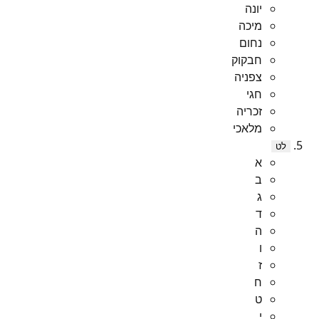
יונה
מיכה
נחום
חבקוק
צפניה
חגי
זכריה
מלאכי
לט
א
ב
ג
ד
ה
ו
ז
ח
ט
י