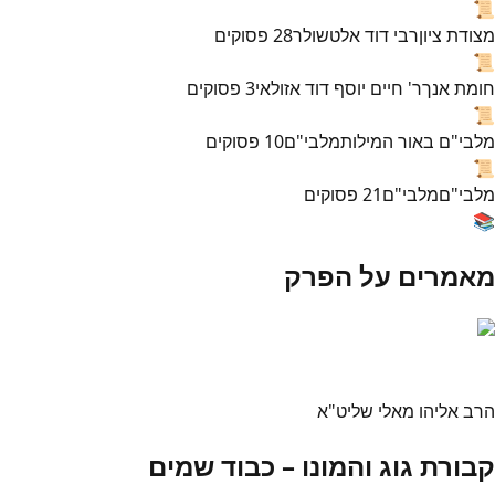
📜
מצודת ציון
רבי דוד אלטשולר
28
פסוקים
📜
חומת אנך
ר' חיים יוסף דוד אזולאי
3
פסוקים
📜
מלבי"ם באור המילות
מלבי"ם
10
פסוקים
📜
מלבי"ם
מלבי"ם
21
פסוקים
📚
מאמרים על הפרק
הרב אליהו מאלי שליט"א
קבורת גוג והמונו – כבוד שמים