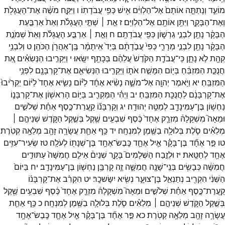
מוֹעֵ֑ד
וְנָתַתָּ֤ה
אוֹתָם֙
אֶל־
הַלְוִיִּ֔ם
אִ֖ישׁ
כְּפִ֥י
עֲבֹדָתֽוֹ׃
ו
וַיִּקַּ֣ח
מֹשֶׁ֔ה
אֶת־
הָעֲגָלֹ֖ת
וְאֶת־
הַבָּקָ֑ר
וַיִּתֵּ֥ן
אוֹתָ֖ם
אֶל־
הַלְוִיִּֽם׃
ז
אֵ֣ת ׀
שְׁתֵּ֣י
הָעֲגָלֹ֗ת
וְאֵת֙
אַרְבַּ֣עַת
הַבָּקָ֔ר
נָתַ֖ן
לִבְנֵ֣י
גֵרְשׁ֑וֹן
כְּפִ֖י
עֲבֹדָתָֽם׃
ח
וְאֵ֣ת ׀
אַרְבַּ֣ע
הָעֲגָלֹ֗ת
וְאֵת֙
שְׁמֹנַ֣ת
הַבָּקָ֔ר
נָתַ֖ן
לִבְנֵ֣י
מְרָרִ֑י
כְּפִי֙
עֲבֹ֣דָתָ֔ם
בְּיַד֙
אִֽיתָמָ֔ר
בֶּֽן־
אַהֲרֹ֖ן
הַכֹּהֵֽן׃
ט
וְלִבְנֵ֥י
קְהָ֖ת
לֹ֣א
נָתָ֑ן
כִּֽי־
עֲבֹדַ֤ת
הַקֹּ֙דֶשׁ֙
עֲלֵהֶ֔ם
בַּכָּתֵ֖ף
יִשָּֽׂאוּ׃
י
וַיַּקְרִ֣יבוּ
הַנְּשִׂאִ֗ים
אֵ֚ת
חֲנֻכַּ֣ת
הַמִּזְבֵּ֔חַ
בְּי֖וֹם
הִמָּשַׁ֣ח
אֹת֑וֹ
וַיַּקְרִ֧יבוּ
הַנְּשִׂיאִ֛ם
אֶת־
קָרְבָּנָ֖ם
לִפְנֵ֥י
הַמִּזְבֵּֽחַ׃
יא
וַיֹּ֥אמֶר
יְהוָ֖ה
אֶל־
מֹשֶׁ֑ה
נָשִׂ֨יא
אֶחָ֜ד
לַיּ֗וֹם
נָשִׂ֤יא
אֶחָד֙
לַיּ֔וֹם
יַקְרִ֙יבוּ֙
אֶת־
קָרְבָּנָ֔ם
לַחֲנֻכַּ֖ת
הַמִּזְבֵּֽחַ׃
יב
וַיְהִ֗י
הַמַּקְרִ֛יב
בַּיּ֥וֹם
הָרִאשׁ֖וֹן
אֶת־
קָרְבָּנ֑וֹ
נַחְשׁ֥וֹן
בֶּן־
עַמִּינָדָ֖ב
לְמַטֵּ֥ה
יְהוּדָֽה׃
יג
וְקָרְבָּנ֞וֹ
קַֽעֲרַת־
כֶּ֣סֶף
אַחַ֗ת
שְׁלֹשִׁ֣ים
וּמֵאָה֮
מִשְׁקָלָהּ֒
מִזְרָ֤ק
אֶחָד֙
כֶּ֔סֶף
שִׁבְעִ֥ים
שֶׁ֖קֶל
בְּשֶׁ֣קֶל
הַקֹּ֑דֶשׁ
שְׁנֵיהֶ֣ם ׀
מְלֵאִ֗ים
סֹ֛לֶת
בְּלוּלָ֥ה
בַשֶּׁ֖מֶן
לְמִנְחָֽה׃
יד
כַּ֥ף
אַחַ֛ת
עֲשָׂרָ֥ה
זָהָ֖ב
מְלֵאָ֥ה
קְטֹֽרֶת׃
טו
פַּ֣ר
אֶחָ֞ד
בֶּן־
בָּקָ֗ר
אַ֧יִל
אֶחָ֛ד
כֶּֽבֶשׂ־
אֶחָ֥ד
בֶּן־
שְׁנָת֖וֹ
לְעֹלָֽה׃
טז
שְׂעִיר־
עִזִּ֥ים
אֶחָ֖ד
לְחַטָּֽאת׃
יז
וּלְזֶ֣בַח
הַשְּׁלָמִים֮
בָּקָ֣ר
שְׁנַיִם֒
אֵילִ֤ם
חֲמִשָּׁה֙
עַתּוּדִ֣ים
חֲמִשָּׁ֔ה
כְּבָשִׂ֥ים
בְּנֵֽי־
שָׁנָ֖ה
חֲמִשָּׁ֑ה
זֶ֛ה
קָרְבַּ֥ן
נַחְשׁ֖וֹן
בֶּן־
עַמִּינָדָֽב׃
יח
בַּיּוֹם֙
הַשֵּׁנִ֔י
הִקְרִ֖יב
נְתַנְאֵ֣ל
בֶּן־
צוּעָ֑ר
נְשִׂ֖יא
יִשָּׂשכָֽר׃
יט
הִקְרִ֨ב
אֶת־
קָרְבָּנ֜וֹ
קַֽעֲרַת־
כֶּ֣סֶף
אַחַ֗ת
שְׁלֹשִׁ֣ים
וּמֵאָה֮
מִשְׁקָלָהּ֒
מִזְרָ֤ק
אֶחָד֙
כֶּ֔סֶף
שִׁבְעִ֥ים
שֶׁ֖קֶל
בְּשֶׁ֣קֶל
הַקֹּ֑דֶשׁ
שְׁנֵיהֶ֣ם ׀
מְלֵאִ֗ים
סֹ֛לֶת
בְּלוּלָ֥ה
בַשֶּׁ֖מֶן
לְמִנְחָֽה׃
כ
כַּ֥ף
אַחַ֛ת
עֲשָׂרָ֥ה
זָהָ֖ב
מְלֵאָ֥ה
קְטֹֽרֶת׃
כא
פַּ֣ר
אֶחָ֞ד
בֶּן־
בָּקָ֗ר
אַ֧יִל
אֶחָ֛ד
כֶּֽבֶשׂ־
אֶחָ֥ד