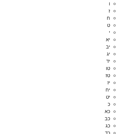
ו
ז
ח
ט
י
יא
יב
יג
יד
טו
טז
יז
יח
יט
כ
כא
כב
כג
כד