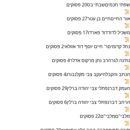
שפתי חכמים
שבתי בס
20
פסוקים
📜
אור החיים
חיים בן עטר
27
פסוקים
📜
משכיל לדוד
דוד פארדו
17
פסוקים
📜
נחל קדומים
ר' חיים יוסף דוד אזולאי
2
פסוקים
📜
נתינה לגר
הרב נתן מרקוס אדלר
4
פסוקים
📜
הכתב והקבלה
יעקב צבי מקלנבורג
4
פסוקים
📜
העמק דבר
נפתלי צבי יהודה ברלין
29
פסוקים
📜
הרחב דבר
נפתלי צבי יהודה ברלין
6
פסוקים
📜
מלבי"ם
מלבי"ם
22
פסוקים
📜
תורה תמימה
הרב ברוך הלוי אפשטיין
20
פסוקים