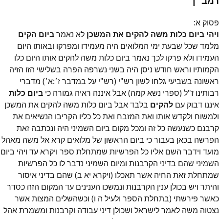
רמב״ן
פסוק
א
:
ויהי ביום כלות משה להקים את המשכן
לא נאמר
ביום הקים
מלמד שכל שבעת ימי המלואים היה מעמידו ומפרקו ובאותו היום
העמידו ולא פרקו לכך נאמר ביום כלות משה להקים אותו היום כלו
הקמותיו וראש חודש ניסן היה בשני נשרפה הפרה בשלישי הזו הזיה
ראשונה בשביעי גלחו לשון רש"י (רש"י על במדבר ז׳:א׳) מדברי
רבותינו ז"ל (ספרי נשא קמה) אבל איננה ראיה גמורה כי
ביום כלות
איננו דבוק עם
להקים
בלבד אבל ביום כלות משה להקים את המשכן
ולמשוח ולקדש אותו ואת המזבח ואת כל כליו הקריבו הנשיאים את
קרבנם כשנעשה כל זה ומכל מקום ביום השמיני היה ונכתבה זאת
הפרשה בכאן בעבור כי ביום הראשון של מלואים קרא אל משה מאהל
מועד וידבר השם אליו כל הפרשיות שמתחלת ספר ויקרא עד ויהי ביום
השמיני שהם בדיני הקרבנות ומיום השמיני נדבר לו כל הפרשיות
שמתחלת זאת החיה אשר תאכלו (ויקרא יא ב) שהם בדיני איסור
והיתר ויש בכולן ענין הקרבנות ונמשכו הענינים עד המקום הזה כסדר
כאשר פירשתי (בתחלת הספר ולעיל ה ו) וכשהשלים המצות אשר
נצטוה משה לאמר לישראל ושכולן דיני עבודה וקרבנות ומשמרת אהל