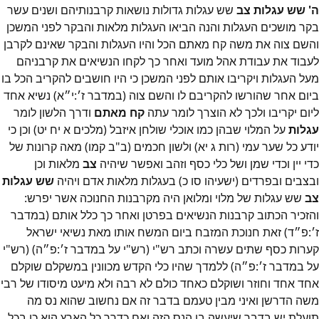
ה' שש עגלות צב
שש עגלות גדולות נושאות קרבנותיהם ושנים עשר
בקר מושכים העגלות והנה הביאו העגלות מלאות והבקר לפני המשכן
והשם צוה את משה קח מאתם הכל והיו העגלות והבקר שאינם לקרבן
לעבוד את עבודת אהל מועד ואחר כך לקחו הנשיאים את קרבניהם
מעל העגלות ויקריבו אותם לפני המשכן כי היו חושבים להקריב הכל בו
ביום אחר שהורשו להקריבם לו והשם צוה (במדבר ז׳:י״א) נשיא אחד
ליום יקריבו ולכך לא הוצרך לומר עתה
קח מאתם
ודרך הלשון לומר
עגלות
על המלוי שבהן כמו אוכלי שולחן איזבל (מלכים א יח יט) וכן כי
יודע כל שער עמי (רות ג יא) ולשון חכמים (ב"ב קמו) מאה קרונות של
כדי יין וכדי שמן ושל כלי כסף וזהב ואפשר שיהיה
צב
מלאות וכן
ובצבים ובפרדים (ישעיהו סו כ) בעגלות מלאות אדם ויהיה
שש עגלות
צב
שש עגלות של מלוי ומלואן היה מקרבנות החנוכה אשר יפרש:
והזכיר הכתוב קרבנות הנשיאים בפרטן ואחר כך כלל אותם (במדבר
ז׳:פ״ד) זאת חנוכת המזבח ביום המשח אותו מאת נשיאי ישראל
קערות כסף שתים עשרה וכתב רש"י (רש"י על במדבר ז׳:פ״ה) (רש"י
על במדבר ז׳:פ״ה) ללמדך שהיו כלי הקדש מכוונין במשקלם שוקלם
אחד אחד וחוזר ושוקלם כאחד כולם לא רבה ולא מיעט מיסודו של רבי
משה הדרשן ואיני מבין טעמם בדבר זה אם נחשוב שהוא נס מה
תועלת יש בדבר שיעשה בו הנס הזה ואם כדרך כל הארץ הוא כן בכל