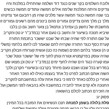
ולזבח השלמים בקר שנים כנגד דוד ושלמה שהתחילו במלכות והיו
צדיקים והיתה המלכות שלימה אילים חמשה עתודים חמשה כבשים
בני שנה חמשה כנגד חמשה עשר מלכים שהיו מן רחבעם ועד צדקיהו
מלך בן מלך מהם צדיקים גמורים מהם בינונים מהם רשעים גמורים זו
מחשבתו של נחשון בן עמינדב ונתנאל בן צוער חשב גם כן בלבו
שיביא חנוכה בשיעור זה וחשב בו טעם אחר (במדב"ר יג טו) והקריב
על שם התורה לפי שהיה שבחו של שבט יששכר בחכמת התורה
קערת כסף כנגד התורה שקרויה לחם שנאמר לכו לחמו בלחמי (משלי
ט ה) ונאמר בלחם הפנים (שמות כה כט) ועשית קערותיו וזבולון הקריב
שהיה עוסק בפרקמטיא וטורח ונותן לתוך פיו של יששכר ונוטל שכר
עמו קערה כנגד הים שהיה לחוף ימים (במדב"ר יג טז) וכן מצאו שם
במדרש בכל שבט ושבט טעם מיוחד בקרבנו ובשיעורי הקרבן ולכך
השוה אותם הכתוב לפרט כל אחד בעצמו כאילו לא הוזכר האחר
ואחרי כן כללם כאחד לרמוז כי בעת אחת עלה במחשבתם להקריב
החנוכה ולא קדם אחד לחבירו במחשבה ולא בהבאה לפני המשכן ועל
זה הזכירם הכתוב לכולם בהשואה:
פסוק
יג
:
סלת בלולה בשמן למנחה
חנכו הנשיאים את המזבח בכל המינין
הקרבים עליו על כן הביאו מנחה וקטורת ועולה וחטאת ושלמים