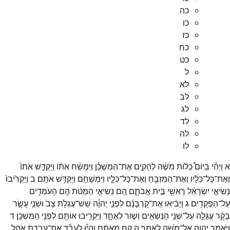
כה
כו
כז
כח
כט
ל
לא
לב
לג
לד
לה
לו
א
וַיְהִ֡י
בְּיוֹם֩
כַּלּ֨וֹת
מֹשֶׁ֜ה
לְהָקִ֣ים
אֶת־
הַמִּשְׁכָּ֗ן
וַיִּמְשַׁ֨ח
אֹת֜וֹ
וַיְקַדֵּ֤שׁ
אֹתוֹ֙
וְאֶת־
כָּל־
כֵּלָ֔יו
וְאֶת־
הַמִּזְבֵּ֖חַ
וְאֶת־
כָּל־
כֵּלָ֑יו
וַיִּמְשָׁחֵ֖ם
וַיְקַדֵּ֥שׁ
אֹתָֽם׃
ב
וַיַּקְרִ֙יבוּ֙
נְשִׂיאֵ֣י
יִשְׂרָאֵ֔ל
רָאשֵׁ֖י
בֵּ֣ית
אֲבֹתָ֑ם
הֵ֚ם
נְשִׂיאֵ֣י
הַמַּטֹּ֔ת
הֵ֥ם
הָעֹמְדִ֖ים
עַל־
הַפְּקֻדִֽים׃
ג
וַיָּבִ֨יאוּ
אֶת־
קָרְבָּנָ֜ם
לִפְנֵ֣י
יְהוָ֗ה
שֵׁשׁ־
עֶגְלֹ֥ת
צָב֙
וּשְׁנֵ֣י
עָשָׂ֣ר
בָּקָ֔ר
עֲגָלָ֛ה
עַל־
שְׁנֵ֥י
הַנְּשִׂאִ֖ים
וְשׁ֣וֹר
לְאֶחָ֑ד
וַיַּקְרִ֥יבוּ
אוֹתָ֖ם
לִפְנֵ֥י
הַמִּשְׁכָּֽן׃
ד
וַיֹּ֥אמֶר
יְהוָ֖ה
אֶל־
מֹשֶׁ֥ה
לֵּאמֹֽר׃
ה
קַ֚ח
מֵֽאִתָּ֔ם
וְהָי֕וּ
לַעֲבֹ֕ד
אֶת־
עֲבֹדַ֖ת
אֹ֣הֶל