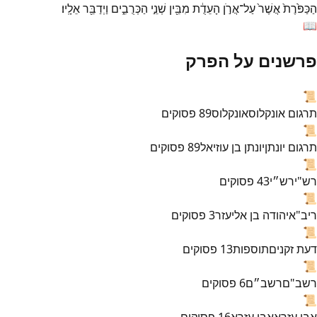
הַכַּפֹּ֙רֶת֙
אֲשֶׁר֙
עַל־
אֲרֹ֣ן
הָעֵדֻ֔ת
מִבֵּ֖ין
שְׁנֵ֣י
הַכְּרֻבִ֑ים
וַיְדַבֵּ֖ר
אֵלָֽיו׃
📖
פרשנים על הפרק
📜
תרגום אונקלוס
אונקלוס
89
פסוקים
📜
תרגום יונתן
יונתן בן עוזיאל
89
פסוקים
📜
רש"י
רש״י
43
פסוקים
📜
ריב"א
יהודה בן אליעזר
3
פסוקים
📜
דעת זקנים
תוספות
13
פסוקים
📜
רשב"ם
רשב״ם
6
פסוקים
📜
אבן עזרא
אבן עזרא
16
פסוקים