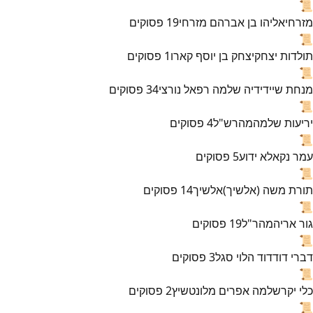
📜
מזרחי
אליהו בן אברהם מזרחי
19
פסוקים
📜
תולדות יצחק
יצחק בן יוסף קארו
1
פסוקים
📜
מנחת שי
ידידיה שלמה רפאל נורצי
34
פסוקים
📜
יריעות שלמה
מהרש"ל
4
פסוקים
📜
עמר נקא
לא ידוע
5
פסוקים
📜
תורת משה (אלשיך)
אלשיך
14
פסוקים
📜
גור אריה
מהר"ל
19
פסוקים
📜
דברי דוד
דוד הלוי סגל
3
פסוקים
📜
כלי יקר
שלמה אפרים מלונטשיץ
2
פסוקים
📜