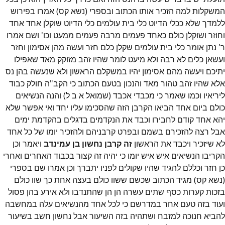
המשקלות למה הזכיר אותו הכתוב ובספרי (נשא קס) אמרו בפירוש
ללמדך שלא ככלי הדיוט כלי בית עולמים כלי הדיוט שוקלן אחד אחד
וחוזר ושוקלן כולם כאחד פעמים מרבה פעמים ממעט וכו' ושם אמרו
ר' נתן אומר כלי בית עולמים שקלן כלם חזר ועשה מהן אסימון וחזר
ועשאן כלים לא רבה ולא מיעט לומר שהיו זהב מזוקק מאד שאפילו
יתיכם ויעשה מהם אסימון יהיו במשקלם הראשון ולא שנעשה בהן נס
אלא שהיו זהב טהור מאד והנכון בטעם הכתוב כי הקב"ה חולק כבוד
ליריאיו וכמו שאמר כי מכבדי אכבד (שמואל א ב ל) והנה הנשיאים
כולם ביום אחד הביאו הקרבן הזה שהסכימו עליו יחד ואי אפשר שלא
יהא אחד קודם לחבירו וכבד את הנקדמים בדגלים בהקדמת ימים
אבל רצה להזכירם בשמם ובפרט קרבניהם ולהזכיר יומו של כל אחד
לא שיזכיר ויכבד את הראשון
זה קרבן נחשון בן עמינדב
ויאמר וכן
הקריבו הנשיאים איש איש יומו כי יהיה זה קצור בכבוד האחרים ואחרי
כן חזר וכללם להגיד שהיו שקולים לפניו יתברך וכן אמרו שם בספרי
(נשא קס) מגיד הכתוב שכשם ששוו כולם בעצה אחת כך שוו כולם
בזכות קערות כסף שתים עשרה הן הן שהתנדבו ולא אירע בהן פסול
ועוד בזה טעם אחר במדרשם כי לכל אחד מהנשיאים עלה במחשבה
להביא חנוכה למזבח ושתהיה בזה השיעור אבל נחשון חשב בשיעור