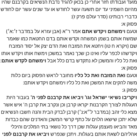
מועד ועבודתו חזר אחרי כן בכאן להגיד נדבת הנשיאים בקרבנם שהיו
מהיום השמיני עד יום תשעה עשר לחודש או עד שנים עשר יום לחודש
כדברי רבותינו (סדר עולם פרק ז):
פסוק
א
:
וטעם
וימשחם ויקדש אתם
אמר ר"א (אבן עזרא על במדבר ז׳:א׳)
שמשח אותם בשמן המשחה וקדש אותם בדם החטאת כמו שאמר
שם (ויקרא ח טו) ויחטא את המזבח ואת הדם יצק אל יסוד המזבח
ויקדשהו לכפר עליו ואינו כן שכך נאמר במשכן וימשח אותו ויקדש אותו
ואת כל כליו והמשכן לא נתקדש בדם כלל אבל
וימשחם לקדש אותם
:
פסוק
א
:
וטעם
ואת המזבח ואת כל כליו
מחובר לראש הפסוק ביום כלות
משה להקים את המשכן ואת כל כליו וימשחם ויקדש אותם:
פסוק
ג
:
ויקריבו נשיאי ישראל וגו' ויביאו את קרבנם לפני ה'
בעבור היות
העגלות לצורך הקרבנות יקראו קרבן וכן ונקרב את קרבן ה' איש אשר
מצא כלי זהב (במדבר ל״א:נ׳) קרבן לבדק הבית והנה חשבו הנשיאים
שלא יתכן שישאו הלוים על כתף קרשי המשכן והאדנים שהם כבדות
מאד והביאו מעצמן עגלות שכן דרך כל נושאי בתי המלכים והיכלי
אהליהם לשאת אותם בעגלות. ויתכן שנפרש
ויביאו את קרבנם לפני