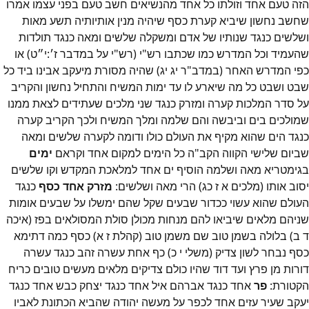
הזה טעם אחד וזולתו כל אחד מהנשיאים חשב טעם בפני עצמו אמרו
שחשב נחשון שיביא קערת כסף שיהיה מנין אותיותיה תשע מאות
ושלשים כנגד שנותיו של אדם ומשקלה שלשים ומאה כנגד תולדות
שהעמיד וכל המדרש כמו שכתבו רש"י (רש"י על במדבר ז׳:י״ט) או
כפי המדרש האחר (במדב"ר יג יג) שהיה מסורת מיעקב אבינו ביד כל
שבט ושבט כל מה שיארע לו עד ימות המשיח והתחיל נחשון והקריב
על סדר המלכות קערה ומזרק כנגד שני מלכים שעתידים לצאת ממנו
שמולכים בים וביבשה והם שלמה ומלך המשיח ולכך הקריב קערה
כנגד הים שהוא מקיף את העולם כולו ודומה לקערה שלשים ומאה
שביום שלישי הקווה הקב"ה כל הימים למקום אחד וקראם
ימים
בגימטריא מאה ושלמה הוסיף ים אחד למלאכת המקדש וקו שלשים
יסוב אותו (מלכים א ז כג) הרי מאה ושלשים:
מזרק אחד כסף
כנגד
העולם שהוא עשוי ככדור שבעים שקל שהם ימשלו על שבעים אומות
שניהם מלאים שיביאו להם מנחות מכולן סולת המסולאים בפז (איכה
ד ב) בלולה בשמן טוב שם משמן טוב (קהלת ז א) כסף כמה דתימא
כסף נבחר לשון צדיק (משלי י כ) כף אחת עשרה זהב כנגד עשרה
דורות מן פרץ ועד דוד שהיו כולם צדיקים מלאים מעשים טובים כריח
הקטורת:
פר
אחד כנגד אברהם איל אחד כנגד יצחק כבש אחד כנגד
יעקב שעיר עזים אחד לכפר על מעשה יהודה שהביא הכתונת לאביו