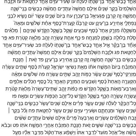
אֶחָ֛ד
כֶּֽבֶשׂ־
אֶחָ֥ד
בֶּן־
שְׁנָת֖וֹ
לְעֹלָֽה׃
עו
שְׂעִיר־
עִזִּ֥ים
אֶחָ֖ד
לְחַטָּֽאת׃
עז
וּלְזֶ֣בַח
הַשְּׁלָמִים֮
בָּקָ֣ר
שְׁנַיִם֒
אֵילִ֤ם
חֲמִשָּׁה֙
עַתֻּדִ֣ים
חֲמִשָּׁ֔ה
כְּבָשִׂ֥ים
בְּנֵֽי־
שָׁנָ֖ה
חֲמִשָּׁ֑ה
זֶ֛ה
קָרְבַּ֥ן
פַּגְעִיאֵ֖ל
בֶּן־
עָכְרָֽן׃
עח
בְּיוֹם֙
שְׁנֵ֣ים
עָשָׂ֣ר
י֔וֹם
נָשִׂ֖יא
לִבְנֵ֣י
נַפְתָּלִ֑י
אֲחִירַ֖ע
בֶּן־
עֵינָֽן׃
עט
קָרְבָּנ֞וֹ
קַֽעֲרַת־
כֶּ֣סֶף
אַחַ֗ת
שְׁלֹשִׁ֣ים
וּמֵאָה֮
מִשְׁקָלָהּ֒
מִזְרָ֤ק
אֶחָד֙
כֶּ֔סֶף
שִׁבְעִ֥ים
שֶׁ֖קֶל
בְּשֶׁ֣קֶל
הַקֹּ֑דֶשׁ
שְׁנֵיהֶ֣ם ׀
מְלֵאִ֗ים
סֹ֛לֶת
בְּלוּלָ֥ה
בַשֶּׁ֖מֶן
לְמִנְחָֽה׃
פ
כַּ֥ף
אַחַ֛ת
עֲשָׂרָ֥ה
זָהָ֖ב
מְלֵאָ֥ה
קְטֹֽרֶת׃
פא
פַּ֣ר
אֶחָ֞ד
בֶּן־
בָּקָ֗ר
אַ֧יִל
אֶחָ֛ד
כֶּֽבֶשׂ־
אֶחָ֥ד
בֶּן־
שְׁנָת֖וֹ
לְעֹלָֽה׃
פב
שְׂעִיר־
עִזִּ֥ים
אֶחָ֖ד
לְחַטָּֽאת׃
פג
וּלְזֶ֣בַח
הַשְּׁלָמִים֮
בָּקָ֣ר
שְׁנַיִם֒
אֵילִ֤ם
חֲמִשָּׁה֙
עַתֻּדִ֣ים
חֲמִשָּׁ֔ה
כְּבָשִׂ֥ים
בְּנֵֽי־
שָׁנָ֖ה
חֲמִשָּׁ֑ה
זֶ֛ה
קָרְבַּ֥ן
אֲחִירַ֖ע
בֶּן־
עֵינָֽן׃
פד
זֹ֣את ׀
חֲנֻכַּ֣ת
הַמִּזְבֵּ֗חַ
בְּיוֹם֙
הִמָּשַׁ֣ח
אֹת֔וֹ
מֵאֵ֖ת
נְשִׂיאֵ֣י
יִשְׂרָאֵ֑ל
קַעֲרֹ֨ת
כֶּ֜סֶף
שְׁתֵּ֣ים
עֶשְׂרֵ֗ה
מִֽזְרְקֵי־
כֶ֙סֶף֙
שְׁנֵ֣ים
עָשָׂ֔ר
כַּפּ֥וֹת
זָהָ֖ב
שְׁתֵּ֥ים
עֶשְׂרֵֽה׃
פה
שְׁלֹשִׁ֣ים
וּמֵאָ֗ה
הַקְּעָרָ֤ה
הָֽאַחַת֙
כֶּ֔סֶף
וְשִׁבְעִ֖ים
הַמִּזְרָ֣ק
הָאֶחָ֑ד
כֹּ֚ל
כֶּ֣סֶף
הַכֵּלִ֔ים
אַלְפַּ֥יִם
וְאַרְבַּע־
מֵא֖וֹת
בְּשֶׁ֥קֶל
הַקֹּֽדֶשׁ׃
פו
כַּפּ֨וֹת
זָהָ֤ב
שְׁתֵּים־
עֶשְׂרֵה֙
מְלֵאֹ֣ת
קְטֹ֔רֶת
עֲשָׂרָ֧ה
עֲשָׂרָ֛ה
הַכַּ֖ף
בְּשֶׁ֣קֶל
הַקֹּ֑דֶשׁ
כָּל־
זְהַ֥ב
הַכַּפּ֖וֹת
עֶשְׂרִ֥ים
וּמֵאָֽה׃
פז
כָּל־
הַבָּקָ֨ר
לָעֹלָ֜ה
שְׁנֵ֧ים
עָשָׂ֣ר
פָּרִ֗ים
אֵילִ֤ם
שְׁנֵים־
עָשָׂר֙
כְּבָשִׂ֧ים
בְּנֵֽי־
שָׁנָ֛ה
שְׁנֵ֥ים
עָשָׂ֖ר
וּמִנְחָתָ֑ם
וּשְׂעִירֵ֥י
עִזִּ֛ים
שְׁנֵ֥ים
עָשָׂ֖ר
לְחַטָּֽאת׃
פח
וְכֹ֞ל
בְּקַ֣ר ׀
זֶ֣בַח
הַשְּׁלָמִ֗ים
עֶשְׂרִ֣ים
וְאַרְבָּעָה֮
פָּרִים֒
אֵילִ֤ם
שִׁשִּׁים֙
עַתֻּדִ֣ים
שִׁשִּׁ֔ים
כְּבָשִׂ֥ים
בְּנֵי־
שָׁנָ֖ה
שִׁשִּׁ֑ים
זֹ֚את
חֲנֻכַּ֣ת
הַמִּזְבֵּ֔חַ
אַחֲרֵ֖י
הִמָּשַׁ֥ח
אֹתֽוֹ׃
פט
וּבְבֹ֨א
מֹשֶׁ֜ה
אֶל־
אֹ֣הֶל
מוֹעֵד֮
לְדַבֵּ֣ר
אִתּוֹ֒
וַיִּשְׁמַ֨ע
אֶת־
הַקּ֜וֹל
מִדַּבֵּ֣ר
אֵלָ֗יו
מֵעַ֤ל