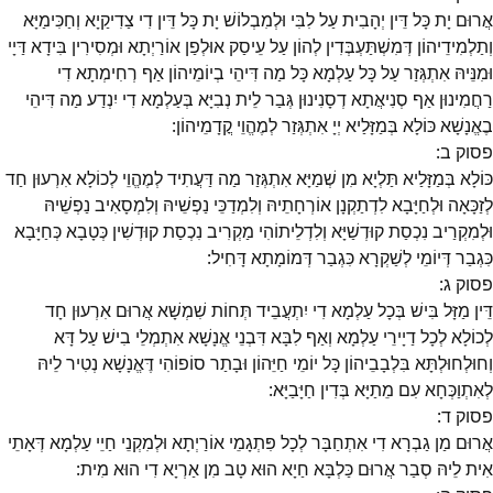
אֲרוּם יָת כָּל דֵּין יְהָבִית עַל לִבִּי וּלְמִבְלוֹשׁ יָת כָּל דֵּין דִי צַדִיקַיָא וְחַכִּימַיָּא
וְתַלְמִידֵיהוֹן דְּמִשְׁתַּעְבְּדִין לְהוֹן עַל עֵיסַק אוּלְפַן אוֹרַיְתָא וּמְסִירִין בִּידָא דַּיָי
וּמִנֵּיהּ אִתְגְּזַר עַל כָּל עַלְמָא כָּל מַה דִּיהֵי בְיוֹמֵיהוֹן אַף רְחִימְתָא דִי
רַחֲמִינוּן אַף סְנִיאֲתָא דְסָנִינוּן גְּבַר לֵית נְבִיָּא בְּעַלְמָא דִי יִנְדַע מַה דִּיהֵי
בֶאֱנָשָׁא כּוֹלָא בְּמַזָּלַיא יְיָ אִתְגְּזַר לְמֶהֱוֵי קֳדָמֵיהוֹן:
פסוק
ב
:
כּוֹלָא בְּמַזָּלַיא תַּלְיָא מִן שְׁמַיָּא אִתְגְּזַר מַה דַּעֲתִיד לְמֶהֱוֵי לְכוֹלָא אִרְעוּן חַד
לְזַכָּאָה וּלְחַיָּבָא לִדְתַקְנָן אוֹרְחָתֵיהּ וְלִמְדַכֵּי נַפְשֵׁיהּ וְלִמְסָאִיב נַפְשֵׁיהּ
וּלְמִקְרַיב נִכְסַת קוּדְשַׁיָּא וְלִדְלֵיתוֹהִי מַקְרִיב נִכְסַת קוּדְשִׁין כְּטָבָא כְּחַיָּבָא
כִּגְבַר דְּיוֹמֵי לְשַׁקְרָא כִּגְבַר דְּמוֹמָתָא דָּחִיל:
פסוק
ג
:
דֵּין מַזָּל בִּישׁ בְּכָל עַלְמָא דִי יִתְעֲבֵיד תְּחוֹת שִׁמְשָׁא אֲרוּם אִרְעוּן חָד
לְכוֹלָא לְכָל דַיָירֵי עַלְמָא וְאַף לִבָּא דִּבְנֵי אֱנָשָׁא אִתְמְלֵי בִישׁ עַל דָּא
וְחוּלְחוּלְתָּא בִּלְבָבֵיהוֹן כָּל יוֹמֵי חַיֵּהוֹן וּבָתַר סוֹפוֹהִי דֶּאֱנָשָׁא נְטִיר לֵיהּ
לְאִתְוַכְּחָא עִם מֵתַיָּא בְּדִין חַיָּבַיָּא:
פסוק
ד
:
אֲרוּם מַן גַבְרָא דִי אִתְחַבָּר לְכָל פִּתְגָמֵי אוֹרַיְתָא וּלְמִקְנֵי חַיֵי עַלְמָא דְּאָתֵי
אִית לֵיהּ סְבַר אֲרוּם כַּלְבָּא חַיָא הוּא טָב מִן אַרְיָא דִי הוּא מִית: