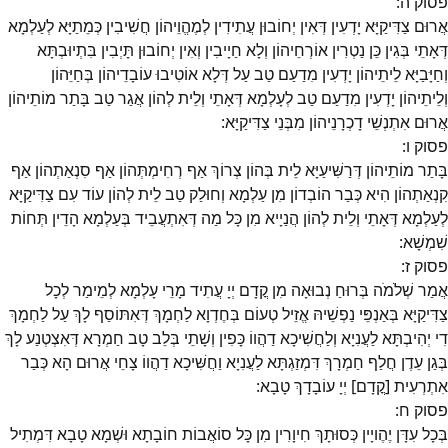
פסוק
ה
:
אֲרוּם צַדִּיקַיָּא יָדְעִין דְּאִין יְחוֹבוּן עֲתִידִין לְמֶהֱוֵיהוֹן חֲשִׁיבִין כְּמֵתַיָּא לְעַלְמָא
דְּאָתֵי בְּגִין כֵּן נַטְרִין אוֹרְחֵיהוֹן וְלָא חַיָיבִין וְאִין יְחוֹבוּן תָּיְבִין בִּתְיוּבְתָּא
וְחַיָּבַיָּא לֵיתֵיהוֹן יָדְעִין מִדַעַם טַב עַל דְּלָא אוֹטִיבוּ עוֹבָדֵיהוֹן בְּחַיֵּהוֹן
וְלֵיתֵיהוֹן יָדְעִין מִדַעַם טַב לְעָלְמָא דְּאָתֵי וְלֵית לְהוֹן אֲגַר טַב בָּתַר מוֹתֵיהוֹן
אֲרוּם אִתְנְשֵׁי דָכְרָנֵיהוֹן מִבְּנֵי צַדִּיקַיָּא:
פסוק
ו
:
בָּתַר מוֹתֵיהוֹן דְּרַשִּׁיעַיָּא לֵית בְּהוֹן צְרוֹךְ אַף רְחִימְתְּהוֹן אַף סִנְאַתְהוֹן אַף
קִנְאַתְהוֹן הִיא כְּבַר הוֹבְדוֹן מִן עַלְמָא וְחוּלַק טַב לֵית לְהוֹן עוֹד עִם צַדִּיקַיָּא
לְעַלְמָא דְּאָתֵי וְלֵית לְהוֹן הֲנַיָיא מִן כָּל מַה דְּאִתְעֲבֵיד בְּעַלְמָא הָדֵין תְּחוֹת
שִׁמְשָׁא:
פסוק
ז
:
אֲמַר שְׁלֹמֹה בְּרוּחַ נְבוּאָה מִן קֳדָם יְיָ עֲתִיד מָרֵי עָלְמָא לְמֵימַר לְכָל
צַדִּיקַיָּא בְּאַנְפֵּי נַפְשֵׁיהּ אֱזֵיל טְעוֹם בְּחֶדְוָא לַחְמָךְ דְּאִתּוֹסַף לָךְ עַל לַחְמָךְ
דִי יְהִיבְתָּא לַעֲנִיָא וְלַחֲשִׁיכָא דַהֲווֹ כָּפִין וְשָׁתֵי בְּלֵב טָב חַמְרָא דְּאִצְטְנַע לָךְ
בְּגַן עֵדֶן חֲלַף חַמְרָךְ דִּמְזַגְתָּא לַעֲנִיָא וַחֲשִּׁיכָא דַהֲווֹ צָחֵי אֲרוּם הָא כְּבַר
אִתְרְעִית [קֳדָם] יְיָ עוֹבָדָךְ טָבָא:
פסוק
ח
:
בְּכָל עִדָּן יֶהֶויָין כְּסוּתָךְ חִיוָרִין מִן כָּל סוֹאֲבוֹת חוֹבָתָא וּשְׁמָא טָבָא דִּמְתִיל