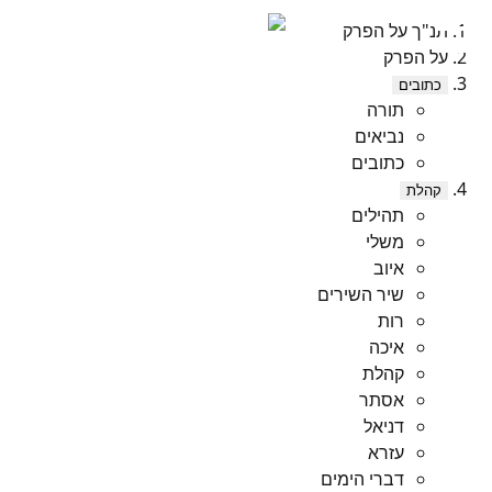
תנ"ך על הפרק
על הפרק
כתובים
תורה
נביאים
כתובים
קהלת
תהילים
משלי
איוב
שיר השירים
רות
איכה
קהלת
אסתר
דניאל
עזרא
דברי הימים