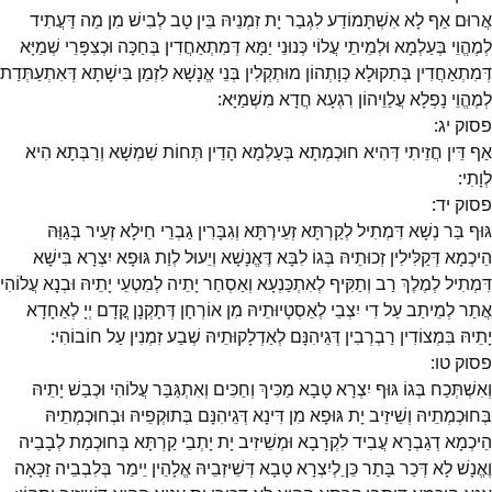
אֲרוּם אַף לָא אִשְׁתָּמוֹדַע לִגְבַר יָת זִמְנֵיהּ בֵּין טָב לְבִישׁ מִן מַה דַּעֲתִיד
לְמֶהֱוֵי בְּעַלְמָא וּלְמֵיתֵי עֲלוֹי כְּנוּנֵי יַמָּא דְּמִתְאַחֲדִין בְּחַכָּה וּכְצִפָּרֵי שְׁמַיָּא
דְּמִתְאַחֲדִין בְּתִקוּלָא כְּוָתְהוֹן מוּתְקְלִין בְּנֵי אֱנָשָׁא לִזְמַן בִּישָׁתָא דְּאִתְעַתְּדַת
לְמֶהֱוֵי נָפְלָא עֲלַוֵיהוֹן רִגְעָא חֲדָא מִשְׁמַיָּא:
פסוק
יג
:
אַף דֵּין חֲזֵיתִי דְּהִיא חוּכְמְתָא בְּעַלְמָא הָדֵין תְּחוֹת שִׁמְשָׁא וְרַבְּתָא הִיא
לְוָתִי:
פסוק
יד
:
גּוּף בַּר נְשָׁא דִּמְתִיל לְקַרְתָּא זְעֵירְתָּא וְגִבָּרִין גַבְרֵי חֵילָא זְעֵיר בְּגַוַּהּ
הֵיכְמָא דְּקַלִּילִין זְכוּתֵיהּ בְּגוֹ לִבָּא דֶּאֱנָשָׁא וְיֵעוּל לְוַת גּוּפָא יִצְרָא בִּישָׁא
דִּמְתִיל לְמֶלֶךְ רַב וְתַקִּיף לְאִתְכַּנְעָא וְאַסְחַר יָתֵיה לְמִטְעֵי יָתֵיהּ וּבְנָא עֲלוֹהִי
אֲתַר לְמֵיתַב עַל דִי יִצְבֵי לְאַסְטָיוּתֵיהּ מִן אוֹרְחָן דְּתָקְנָן קֳדָם יְיָ לְאַחָדָא
יָתֵיהּ בִּמְצוֹדִין רַבְרְבִין דְּגֵיהִנָּם לְאַדְלָקוּתֵיהּ שְׁבַע זִמְנִין עַל חוֹבוֹהִי:
פסוק
טו
:
וְאִשְׁתְּכַח בְּגוֹ גּוּף יִצְרָא טָבָא מַכִּיךְ וְחַכִּים וְאִתְגַּבַּר עֲלוֹהִי וּכְבַשׁ יָתֵיהּ
בְּחוּכְמְתֵיהּ וְשֵׁיזֵיב יָת גּוּפָא מִן דִּינָא דְּגֵיהִנָּם בְּתוּקְפֵיהּ וּבְחוּכְמְתֵיהּ
הֵיכְמָא דְגַבְרָא עֲבִיד לִקְרָבָא וּמְשֵׁיזִיב יָת יָתְבֵי קַרְתָּא בְּחוּכְמַת לְבָבֵיה
וֶאֱנָשׁ לָא דְּכַר בָּתַר כֵּןֵ לְיִצְרָא טָבָא דְּשֵׁיזְבֵיהּ אֱלָהֵין יֵימַר בְּלִבְבֵיה זַכָּאָה