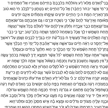
בְּֽנֵי־
הָ֠אָדָם
מָלֵא־
רָ֨ע
וְהוֹלֵל֤וֹת
בִּלְבָבָם֙
בְּחַיֵּיהֶ֔ם
וְאַחֲרָ֖יו
אֶל־
הַמֵּתִֽים׃
ד
כִּי־
מִי֙
אֲשֶׁ֣ר
יבחר
(
יְחֻבַּ֔ר
)
אֶ֥ל
כָּל־
הַחַיִּ֖ים
יֵ֣שׁ
בִּטָּח֑וֹן
כִּֽי־
לְכֶ֤לֶב
חַי֙
ה֣וּא
ט֔וֹב
מִן־
הָאַרְיֵ֖ה
הַמֵּֽת׃
ה
כִּ֧י
הַֽחַיִּ֛ים
יוֹדְעִ֖ים
שֶׁיָּמֻ֑תוּ
וְהַמֵּתִ֞ים
אֵינָ֧ם
יוֹדְעִ֣ים
מְא֗וּמָה
וְאֵֽין־
ע֤וֹד
לָהֶם֙
שָׂכָ֔ר
כִּ֥י
נִשְׁכַּ֖ח
זִכְרָֽם׃
ו
גַּ֣ם
אַהֲבָתָ֧ם
גַּם־
שִׂנְאָתָ֛ם
גַּם־
קִנְאָתָ֖ם
כְּבָ֣ר
אָבָ֑דָה
וְחֵ֨לֶק
אֵין־
לָהֶ֥ם
עוֹד֙
לְעוֹלָ֔ם
בְּכֹ֥ל
אֲשֶֽׁר־
נַעֲשָׂ֖ה
תַּ֥חַת
הַשָּֽׁמֶשׁ׃
ז
לֵ֣ךְ
אֱכֹ֤ל
בְּשִׂמְחָה֙
לַחְמֶ֔ךָ
וּֽשֲׁתֵ֥ה
בְלֶב־
ט֖וֹב
יֵינֶ֑ךָ
כִּ֣י
כְבָ֔ר
רָצָ֥ה
הָאֱלֹהִ֖ים
אֶֽת־
מַעֲשֶֽׂיךָ׃
ח
בְּכָל־
עֵ֕ת
יִהְי֥וּ
בְגָדֶ֖יךָ
לְבָנִ֑ים
וְשֶׁ֖מֶן
עַל־
רֹאשְׁךָ֥
אַל־
יֶחְסָֽר׃
ט
רְאֵ֨ה
חַיִּ֜ים
עִם־
אִשָּׁ֣ה
אֲשֶׁר־
אָהַ֗בְתָּ
כָּל־
יְמֵי֙
חַיֵּ֣י
הֶבְלֶ֔ךָ
אֲשֶׁ֤ר
נָֽתַן־
לְךָ֙
תַּ֣חַת
הַשֶּׁ֔מֶשׁ
כֹּ֖ל
יְמֵ֣י
הֶבְלֶ֑ךָ
כִּ֣י
ה֤וּא
חֶלְקְךָ֙
בַּֽחַיִּ֔ים
וּבַעֲמָ֣לְךָ֔
אֲשֶׁר־
אַתָּ֥ה
עָמֵ֖ל
תַּ֥חַת
הַשָּֽׁמֶשׁ׃
י
כֹּ֠ל
אֲשֶׁ֨ר
תִּמְצָ֧א
יָֽדְךָ֛
לַעֲשׂ֥וֹת
בְּכֹחֲךָ֖
עֲשֵׂ֑ה
כִּי֩
אֵ֨ין
מַעֲשֶׂ֤ה
וְחֶשְׁבּוֹן֙
וְדַ֣עַת
וְחָכְמָ֔ה
בִּשְׁא֕וֹל
אֲשֶׁ֥ר
אַתָּ֖ה
הֹלֵ֥ךְ
שָֽׁמָּה׃
יא
שַׁ֜בְתִּי
וְרָאֹ֣ה
תַֽחַת־
הַשֶּׁ֗מֶשׁ
כִּ֣י
לֹא֩
לַקַּלִּ֨ים
הַמֵּר֜וֹץ
וְלֹ֧א
לַגִּבּוֹרִ֣ים
הַמִּלְחָמָ֗ה
וְ֠גַם
לֹ֣א
לַחֲכָמִ֥ים
לֶ֙חֶם֙
וְגַ֨ם
לֹ֤א
לַנְּבֹנִים֙
עֹ֔שֶׁר
וְגַ֛ם
לֹ֥א
לַיֹּדְעִ֖ים
חֵ֑ן
כִּי־
עֵ֥ת
וָפֶ֖גַע
יִקְרֶ֥ה
אֶת־
כֻּלָּֽם׃
יב
כִּ֡י
גַּם֩
לֹֽא־
יֵדַ֨ע
הָאָדָ֜ם
אֶת־
עִתּ֗וֹ
כַּדָּגִים֙
שֶׁנֶּֽאֱחָזִים֙
בִּמְצוֹדָ֣ה
רָעָ֔ה
וְכַ֨צִּפֳּרִ֔ים
הָאֲחֻז֖וֹת
בַּפָּ֑ח
כָּהֵ֗ם
יֽוּקָשִׁים֙
בְּנֵ֣י
הָֽאָדָ֔ם
לְעֵ֣ת
רָעָ֔ה
כְּשֶׁתִּפּ֥וֹל
עֲלֵיהֶ֖ם
פִּתְאֹֽם׃
יג
גַּם־
זֹ֛ה
רָאִ֥יתִי
חָכְמָ֖ה
תַּ֣חַת
הַשָּׁ֑מֶשׁ
וּגְדוֹלָ֥ה
הִ֖יא
אֵלָֽי׃
יד
עִ֣יר
קְטַנָּ֔ה
וַאֲנָשִׁ֥ים
בָּ֖הּ
מְעָ֑ט
וּבָֽא־
אֵלֶ֜יהָ
מֶ֤לֶךְ
גָּדוֹל֙
וְסָבַ֣ב
אֹתָ֔הּ
וּבָנָ֥ה
עָלֶ֖יהָ
מְצוֹדִ֥ים
גְּדֹלִֽים׃
טו
וּמָ֣צָא
בָ֗הּ
אִ֤ישׁ
מִסְכֵּן֙
חָכָ֔ם
וּמִלַּט־
ה֥וּא
אֶת־
הָעִ֖יר
בְּחָכְמָת֑וֹ
וְאָדָם֙
לֹ֣א
זָכַ֔ר
אֶת־
הָאִ֥ישׁ
הַמִּסְכֵּ֖ן
הַהּֽוּא׃
טז
וְאָמַ֣רְתִּי