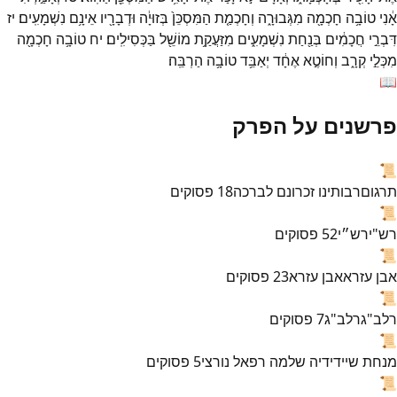
אָ֔נִי
טוֹבָ֥ה
חָכְמָ֖ה
מִגְּבוּרָ֑ה
וְחָכְמַ֤ת
הַמִּסְכֵּן֙
בְּזוּיָ֔ה
וּדְבָרָ֖יו
אֵינָ֥ם
נִשְׁמָעִֽים׃
יז
דִּבְרֵ֣י
חֲכָמִ֔ים
בְּנַ֖חַת
נִשְׁמָעִ֑ים
מִזַּעֲקַ֥ת
מוֹשֵׁ֖ל
בַּכְּסִילִֽים׃
יח
טוֹבָ֥ה
חָכְמָ֖ה
מִכְּלֵ֣י
קְרָ֑ב
וְחוֹטֶ֣א
אֶחָ֔ד
יְאַבֵּ֥ד
טוֹבָ֥ה
הַרְבֵּֽה׃
📖
פרשנים על הפרק
📜
תרגום
רבותינו זכרונם לברכה
18
פסוקים
📜
רש"י
רש״י
52
פסוקים
📜
אבן עזרא
אבן עזרא
23
פסוקים
📜
רלב"ג
רלב"ג
7
פסוקים
📜
מנחת שי
ידידיה שלמה רפאל נורצי
5
פסוקים
📜