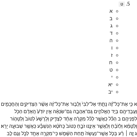
ט
א
ב
ג
ד
ה
ו
ז
ח
ט
י
יא
יב
א
כִּ֣י
אֶת־
כָּל־
זֶ֞ה
נָתַ֤תִּי
אֶל־
לִבִּי֙
וְלָב֣וּר
אֶת־
כָּל־
זֶ֔ה
אֲשֶׁ֨ר
הַצַּדִּיקִ֧ים
וְהַחֲכָמִ֛ים
וַעֲבָדֵיהֶ֖ם
בְּיַ֣ד
הָאֱלֹהִ֑ים
גַּֽם־
אַהֲבָ֣ה
גַם־
שִׂנְאָ֗ה
אֵ֤ין
יוֹדֵ֙עַ֙
הָֽאָדָ֔ם
הַכֹּ֖ל
לִפְנֵיהֶֽם׃
ב
הַכֹּ֞ל
כַּאֲשֶׁ֣ר
לַכֹּ֗ל
מִקְרֶ֨ה
אֶחָ֜ד
לַצַּדִּ֤יק
וְלָרָשָׁע֙
לַטּוֹב֙
וְלַטָּה֣וֹר
וְלַטָּמֵ֔א
וְלַזֹּבֵ֔חַ
וְלַאֲשֶׁ֖ר
אֵינֶ֣נּוּ
זֹבֵ֑חַ
כַּטּוֹב֙
כַּֽחֹטֶ֔א
הַנִּשְׁבָּ֕ע
כַּאֲשֶׁ֖ר
שְׁבוּעָ֥ה
יָרֵֽא׃
ג
זֶ֣ה ׀
רָ֗ע
בְּכֹ֤ל
אֲשֶֽׁר־
נַעֲשָׂה֙
תַּ֣חַת
הַשֶּׁ֔מֶשׁ
כִּֽי־
מִקְרֶ֥ה
אֶחָ֖ד
לַכֹּ֑ל
וְגַ֣ם
לֵ֣ב