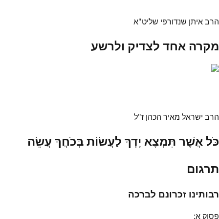
הרב איתן שנדורפי שליט"א
מקרה אחד לצדיק ולרשע
הרב ישראל מאיר הכהן ז"ל
כֹּל אֲשֶׁר תִּמְצָא יָדְךָ לַעֲשׂוֹת בְּכֹחֲךָ עֲשֵׂה
תרגום
רבותינו זכרונם לברכה
פסוק
א
: