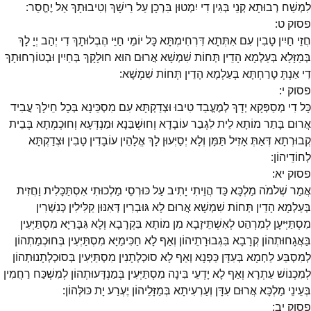
לִמְשַׁח רְבוּתָא קְנֵי בְּגִין דִי יִמְטוּן בִּרְכָן עַל רֵישָׁךְ וְטִיבוּתָךְ אַל יֶחֱסַר:
פסוק
ט
:
חֲזֵי חַיִין טָבִין עִם אִתְּתָא דִּרְחִימְתָּא כָּל יוֹמֵי חַיֵּי הֶבְלוּתָךְ דִי יְהַב יְיָ לָךְ
בְּמַזָּלָא בְּעַלְמָא הָדֵין תְּחוֹת שִׁמְשָׁא אֲרוּם הוּא חוּלָקָךְ בְּחַיִין וּבְטוֹרְחוּתָךְ
דִי אַנְתְּ טָרַחְתָּא בְּעַלְמָא הָדֵין תְּחוֹת שִׁמְשָׁא:
פסוק
י
:
כָּל דִי מְסַפְּקָא יְדָךְ לְמֶעֱבַד טִיבוּ וּצְדַקְתָּא עִם מִסְכֵּינָא בְּכָל חֵילָךְ עֲבִיד
אֲרוּם בָּתַר מוֹתָא לֵית לִגְבַר עוֹבָדָא וְחוּשְׁבַּנָא וּמַנְדְּעָא וְחוּכְמְתָא בְּבֵית
קְבוּרְתָא דְּאַתְּ אָזִיל תַּמָּן וְלָא יְסַיְּעוּן לָךְ אֱלָהֵין עוֹבָדִין טָבִין וּצְדַקְתָּא
לְחוֹדֵיהוֹן:
פסוק
יא
:
אֲמַר שְׁלֹמֹה מַלְכָּא כַּד הֲוֵיתִי יָתִיב עַל כּוּרְסֵי מַלְכוּתִי אִסְתַּכָּלִית וַחֲזִית
בְּעַלְמָא הָדֵין תְּחוֹת שִׁמְשָׁא אֲרוּם לָא גּוּבְרִין דְּאִנּוּן קַלִּילִין כְּנִשְׁרִין
מִסְתַּיְּיעָן לְמִרְהַט לְאִשְׁתֵּיזָבָא מִן מוֹתָא בִּקְרָבָא וְלָא גִּבָּרַיָּא מִסְתַּיְּעִין
בַּאֲגָחוּתְהוֹן קְרָבָא בִּגְבוּרָתֵיהוֹן וְאַף לָא חַכִּימַיָּא מִסְתַּיְּעִין בְּחוּכְמַתְהוֹן
לְמִסְבַּע לַחְמָא בְּעִדָּן כַּפְנָא וְאַף לָא סוּכְלְתָנִין מִסְתַּיְּעִין בְּסוּכְלְתָנוּתְהוֹן
לְמִכְנוֹשׁ עַתְרָא וְאַף לָא יָדְעֵי בִּינָה מִסְתַּיְּעִין בְּמַנְדָּעוּתְהוֹן לְמִשְׁכַּח רַחֲמִין
בְּעֵינֵי מַלְכָּא אֲרוּם עִדָּן וְעַרְעִיתָא בְּמַזָּלֵיהוֹן יֶעְרַע יָת כּוּלְּהוֹן:
פסוק
יב
: