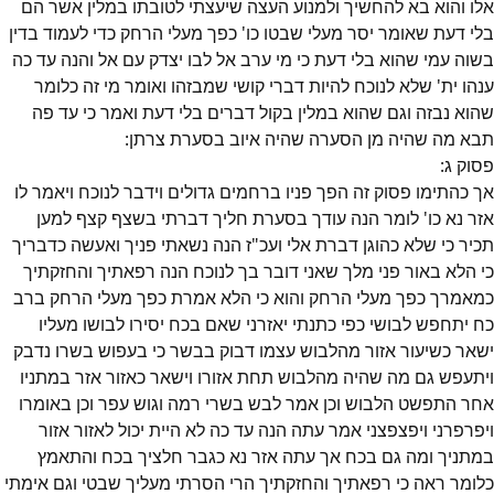
אלו והוא בא להחשיך ולמנוע העצה שיעצתי לטובתו במלין אשר הם
בלי דעת שאומר יסר מעלי שבטו כו' כפך מעלי הרחק כדי לעמוד בדין
בשוה עמי שהוא בלי דעת כי מי ערב אל לבו יצדק עם אל והנה עד כה
ענהו ית' שלא לנוכח להיות דברי קושי שמבזהו ואומר מי זה כלומר
שהוא נבזה וגם שהוא במלין בקול דברים בלי דעת ואמר כי עד פה
תבא מה שהיה מן הסערה שהיה איוב בסערת צרתן:
פסוק
ג
:
אך כהתימו פסוק זה הפך פניו ברחמים גדולים וידבר לנוכח ויאמר לו
אזר נא כו' לומר הנה עודך בסערת חליך דברתי בשצף קצף למען
תכיר כי שלא כהוגן דברת אלי ועכ"ז הנה נשאתי פניך ואעשה כדבריך
כי הלא באור פני מלך שאני דובר בך לנוכח הנה רפאתיך והחזקתיך
כמאמרך כפך מעלי הרחק והוא כי הלא אמרת כפך מעלי הרחק ברב
כח יתחפש לבושי כפי כתנתי יאזרני שאם בכח יסירו לבושו מעליו
ישאר כשיעור אזור מהלבוש עצמו דבוק בבשר כי בעפוש בשרו נדבק
ויתעפש גם מה שהיה מהלבוש תחת אזורו וישאר כאזור אזר במתניו
אחר התפשט הלבוש וכן אמר לבש בשרי רמה וגוש עפר וכן באומרו
ויפרפרני ויפצפצני אמר עתה הנה עד כה לא היית יכול לאזור אזור
במתניך ומה גם בכח אך עתה אזר נא כגבר חלציך בכח והתאמץ
כלומר ראה כי רפאתיך והחזקתיך הרי הסרתי מעליך שבטי וגם אימתי