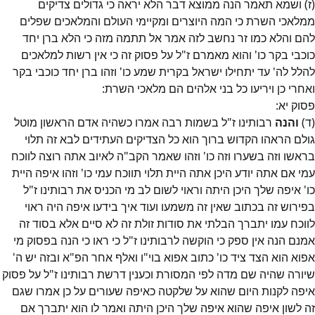
(ז) ושמא תאמר הנה ממוצא דבר הלא יראה כי גדולים צדיקים
ממלאכי השרת כי המה היוצרים ומקיימי העולם והמלאכים שפלים
להם והלא כמו זר נחשב לזה אמר אל תתמה מזה כי הלא ברן יחד
כוכבי בקר כו' והוא מאמרם ז"ל על פסוק זה כי אין רשות למלאכים
להלל לה' עד יתחילו ישראל בקרית שמע כו' וזהו ברן יחד כוכבי בקר
ואחרי כן ויריעו כל בני אלהים הם מלאכי השרת:
פסוק
יא
:
(ד)
והנה
רבותינו ז"ל בשמות רבה אמרו כשהיה אדם הראשון מוטל
גולם הראהו הקדוש ברוך הוא כל הצדיקים העתידים לבא זה תלוי
בראשו וזה בשערו וזה כו' וזהו שאמר הקב"ה לאיוב אתה רוצה לווכח
עמי אם אתה יודע היכן אתה היית תלוי תווכח עמי כו' וזהו איפה היית
כו' איפה שלך היכן היתה וראוי לשום לב מי הכניס את רבותינו ז"ל
בפירוש זה בכתוב שאין זה משמעו ועוד איך בידעו איפה היה ראוי
לווכח עמו יתברך הבלתי את סודות זולת זה לא סיים אלא בסוד זה
אמנם הנה אין ספק כי הוקשה לרבותינו ז"ל כי ראו כי הנה בפסוק מי
אפוא הוא הצד ציד כו' כתוב אפוא בוי"ו ואלף אחר הפ"א ובזה יש ה'
שיורה שהיה שם מדה לפי המסורת וכענין דרשת רבותינו ז"ל על פסוק
איפה לקנות היום שהוא על שלקטה כאיפה שעורים על כן אמרו שגם
זה לשון איפה שהוא איפה שלך היכן היתה ואמר לו הוא יתברך אם