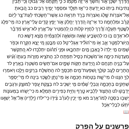
הַ֭דֶּרֶךְ
יִשְׁכָּן־
א֑וֹר
וְ֝חֹ֗שֶׁךְ
אֵי־
זֶ֥ה
מְקֹמֽוֹ׃
כ
כִּ֣י
תִ֭קָּחֶנּוּ
אֶל־
גְּבוּל֑וֹ
וְכִֽי־
תָ֝בִ֗ין
נְתִיב֥וֹת
בֵּיתֽוֹ׃
כא
יָ֭דַעְתָּ
כִּי־
אָ֣ז
תִּוָּלֵ֑ד
וּמִסְפַּ֖ר
יָמֶ֣יךָ
רַבִּֽים׃
כב
הֲ֭בָאתָ
אֶל־
אֹצְר֣וֹת
שָׁ֑לֶג
וְאֹצְר֖וֹת
בָּרָ֣ד
תִּרְאֶֽה׃
כג
אֲשֶׁר־
חָשַׂ֥כְתִּי
לְעֶת־
צָ֑ר
לְי֥וֹם
קְ֝רָ֗ב
וּמִלְחָמָֽה׃
כד
אֵי־
זֶ֣ה
הַ֭דֶּרֶךְ
יֵחָ֣לֶק
א֑וֹר
יָפֵ֖ץ
קָדִ֣ים
עֲלֵי־
אָֽרֶץ׃
כה
מִֽי־
פִלַּ֣ג
לַשֶּׁ֣טֶף
תְּעָלָ֑ה
וְ֝דֶ֗רֶךְ
לַחֲזִ֥יז
קֹלֽוֹת׃
כו
לְ֭הַמְטִיר
עַל־
אֶ֣רֶץ
לֹא־
אִ֑ישׁ
מִ֝דְבָּ֗ר
לֹא־
אָדָ֥ם
בּֽוֹ׃
כז
לְהַשְׂבִּ֣יעַ
שֹׁ֭אָה
וּמְשֹׁאָ֑ה
וּ֝לְהַצְמִ֗יחַ
מֹ֣צָא
דֶֽשֶׁא׃
כח
הֲיֵשׁ־
לַמָּטָ֥ר
אָ֑ב
א֥וֹ
מִי־
ה֝וֹלִ֗יד
אֶגְלֵי־
טָֽל׃
כט
מִבֶּ֣טֶן
מִ֭י
יָצָ֣א
הַקָּ֑רַח
וּכְפֹ֥ר
שָׁ֝מַיִם
מִ֣י
יְלָדֽוֹ׃
ל
כָּ֭אֶבֶן
מַ֣יִם
יִתְחַבָּ֑אוּ
וּפְנֵ֥י
תְ֝ה֗וֹם
יִתְלַכָּֽדוּ׃
לא
הַֽ֭תְקַשֵּׁר
מַעֲדַנּ֣וֹת
כִּימָ֑ה
אֽוֹ־
מֹשְׁכ֖וֹת
כְּסִ֣יל
תְּפַתֵּֽחַ׃
לב
הֲתֹצִ֣יא
מַזָּר֣וֹת
בְּעִתּ֑וֹ
וְ֝עַ֗יִשׁ
עַל־
בָּנֶ֥יהָ
תַנְחֵֽם׃
לג
הֲ֭יָדַעְתָּ
חֻקּ֣וֹת
שָׁמָ֑יִם
אִם־
תָּשִׂ֖ים
מִשְׁטָר֣וֹ
בָאָֽרֶץ׃
לד
הֲתָרִ֣ים
לָעָ֣ב
קוֹלֶ֑ךָ
וְֽשִׁפְעַת־
מַ֥יִם
תְּכַסֶּֽךָּ׃
לה
הַֽתְשַׁלַּ֣ח
בְּרָקִ֣ים
וְיֵלֵ֑כוּ
וְיֹאמְר֖וּ
לְךָ֣
הִנֵּֽנוּ׃
לו
מִי־
שָׁ֭ת
בַּטֻּח֣וֹת
חָכְמָ֑ה
א֤וֹ
מִֽי־
נָתַ֖ן
לַשֶּׂ֣כְוִי
בִינָֽה׃
לז
מִֽי־
יְסַפֵּ֣ר
שְׁחָקִ֣ים
בְּחָכְמָ֑ה
וְנִבְלֵ֥י
שָׁ֝מַ֗יִם
מִ֣י
יַשְׁכִּֽיב׃
לח
בְּצֶ֣קֶת
עָ֭פָר
לַמּוּצָ֑ק
וּרְגָבִ֥ים
יְדֻבָּֽקוּ׃
לט
הֲתָצ֣וּד
לְלָבִ֣יא
טָ֑רֶף
וְחַיַּ֖ת
כְּפִירִ֣ים
תְּמַלֵּֽא׃
מ
כִּי־
יָשֹׁ֥חוּ
בַמְּעוֹנ֑וֹת
יֵשְׁב֖וּ
בַסֻּכָּ֣ה
לְמוֹ־
אָֽרֶב׃
מא
מִ֤י
יָכִ֥ין
לָעֹרֵ֗ב
צֵ֫יד֥וֹ
כִּֽי־
ילדו
(
יְ֭לָדָיו
)
אֶל־
אֵ֣ל
יְשַׁוֵּ֑עוּ
יִ֝תְע֗וּ
לִבְלִי־
אֹֽכֶל׃
📖
פרשנים על הפרק