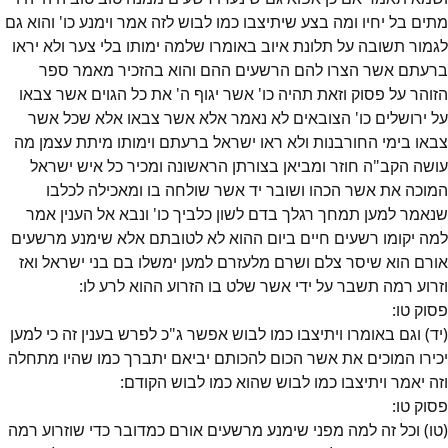
מתים בל יחיו ומה בצע שיתיצבו כמו לבוש לזה אמר וימנע כו' והוא גם
לגמור תשובה על תלונת איוב באומרו שלמה ימותו בלי צער ולא יראו
ברעתם אשר הצרו להם הרשעים ההם והוא בהזכיר מאמר ספר
הזוהר על פסוק וזאת תהיה כו' אשר יגוף ה' את כל הגוים אשר צבאו
על ירושלים כו' הצובאים לא נאמר אלא אשר צבאו אלא שכל אשר
צבאו בימי החורבנות ולא ראו ישראל ברעתם וימותו מיתת עצמן מה
עושה הקב"ה חוזר ומביאן בצורתן הראשונה ומכיר כל איש ישראל
המוכה את אשר הכהו ושובר יד אשר שולחה בו ומאכילה לכלבו
שנאמר למען תמחך רגלך בדם לשון כלביך כו' ונבא אל הענין אמר
למה יקומו רשעים חיים ביום ההוא לא לטובתם אלא שימנע מרשעים
אורם הוא שיסר צלם ושרם מלעזרם למען ימשלו בם בני ישראל ואז
וזרוע רמה תשבר על ידי אשר שלט בו הזרוע ההוא לרע לו:
פסוק
טו
:
(יד) וגם באומרו ויתיצבו כמו לבוש אפשר ג"כ לפרש בענין זה כי למען
יכירו המוכים את אשר הכום להכותם יביאם יתברך כמו שהיו מתחלה
וזה יאמר ויתיצבו כמו לבוש שהוא כמו לבוש הקודם:
פסוק
טו
:
(טו) וכל זה למה מפני שימנע מרשעים אורם כמדובר כדי שוזרוע רמה