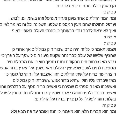
מן הארץ כי לב התהום ידמה לרחם:
פסוק
ט
:
ומה המה הדלתים אחד מענן ואחד מערפל וזהו בשומי ענן לבושו
וערפל חתולתו שהם מעין המסכים שלפני השכינה וכל זה כאומר לאיוב
ואיך לא יראת לדבר נגדי בראותך כי כוננתי העולם באופן יראוני
אנשים:
פסוק
י
:
ושמא תאמר כי כל זה היה טרם שבור חוק גבול לים אך אחרי כן
שהציף שלישו של עולם כבר נחה שקטה מעוז הים לישפך על הארץ כי
נגרע מאז גבהות הים מהקודם והנה נהפוך הוא כי אם מתחלה היה
מספיק דלתים לעכב שלא יציף העולם מאז נשפך על הארץ בדור אנוש
הוצרך עוד בריח על שתי הדלתים וזהו ואשבור עליו חוקי כו' לומר כי
מאז שברתי עליו חוקי שהיא בדור אנוש ששברתי חוק גבול לים
ואשפכהו מאז הוספתי לו שמירה כי ואשים בריח נוסף על הדלתים וזהו
ואשים בריח ודלתים והוא כי אחר שנפרץ גדר והחלה מדת הדין לפעול
בקלות חוזר לפעול ועל כן צריך בריח על הדלתים:
פסוק
יא
:
ומה הוא הבריח הלא הוא מאמרי כי הנה ואומר עד פה תבא ולא