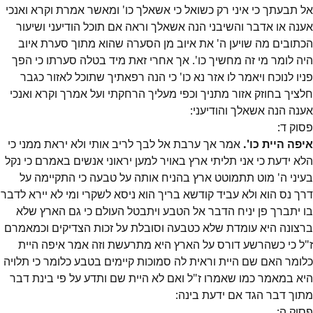
אל תבעתך כי איני רק כשואל כי אשאלך כו' ומאשר אמרת וקרא ואנכי
אענה או אדבר והשיבני הנה אשאלך וראה אם תוכל הודיעני ושיעור
הכתובים מה שויען ה' את איוב מן הסערה שהוא מתוך סערת איוב
היה לומר מי זה מחשיך כו'. אך אחרי זאת מיד בטלה סערתו כי הפך
פניו לנוכח ויאמר לו אזר נא כו' כי הנה רפאתיך שתוכל לאזור כגבר
חלציך בחוזק אזור מתניך וכפי מעליך הרחקתי ועל אמרך וקרא ואנכי
אענה הנה אשאלך והודיעני:
פסוק
ד
:
איפה היית כו'.
אמר אך ערבת אל לבך לריב אותי ולא יראת ממני כי
הלא ידעת כי אני תליתי ארץ באויר למען יראוני אנשים באמרם כי נקל
בעיני ה' מוט תתמוטט ארץ בהניח אותה על טבעה כי התקיימה על
דרך נס הוא ולא עביד קודשא בריך הוא ניסא לשקרי ומי לא יירא לדבר
בו יתברך פן יניח הדבר אל הטבע ויתבטל העולם כי גם הארץ שלא
ברצונה היא עומדת שלא כטבעה וסובלת על זכות הצדיקים וכמאמרם
ז"ל כי כשהרשע דורס על הארץ היא מתרעשת וזה אמר איפה היית
כלומר האם שם היית וראית לה סמוכות קיימים בטבע כלומר כי תלויה
היא במאמר כמו שאמרו ז"ל ואם לא היית שם ותדע על פי בינת דבר
מתוך דבר הגד אם ידעת בינה:
פסוק
ה
: