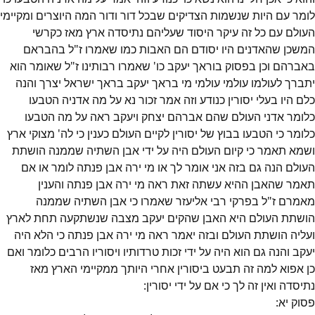
לומר עם היות שנשמות הצדיקים שבכל דור ודור המה היוצרים ומקיימי
העולם עם כל זה עיקר היסוד שעליהם נתיסדה ארץ מאז כקרשי
המשכן שהאדנים היו יסודם הם האבות כמו שאמרו ז"ל בהבראם
באברהם וכן בפסוק בוראך יעקב כו' שאמרו רבותינו ז"ל שאומר הוא
יתברך לעולמו עולמי עולמי מי בראך יעקב בראך ישראל יצרך והנה
כלם היו בעלי יסורין כנודע וזה אמר זכור נא על מה אדניה הטבעו
כלומר אדני העולם שהם אברהם יצחק ויעקב ראה על מה הטבעו
כלומר כי הטבעו בבוץ של יסורין לקיים העולם כענין כי לה' מצוקי ארץ
ושמא תאמר כי קיום העולם היה על ידי אבן השתיה שממנה הושתת
העולם הנה גם בזה אני אומר לך או מי ירה אבן פנתה לומר או אם
תאמר שהאבן ההיא עשתה זאת ראה מי ירה אבן פנתה והענין
מאמרם ז"ל בפרקי רבי אליעזר שאמרו כי אבן השתיה שממנה
הושתת העולם היא האבן שהקים יעקב מצבה שנשתקעה תחת לארץ
ועליה הושתת העולם ובזה יאמר ראה מי ירה אבן פנתה כי הלא היה
יעקב והנה גם הוא היה על ידי זכות טרדותיו ויסוריו הרבים כלומר ואם
כן אפוא למה זה תבעט ביסורין אחרי היותך ממקיימי הארץ מאז
נתיסדה ואין זה לך כי אם על ידי יסורין:
פסוק
יא
: