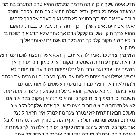
תדע איפה שלך היכן היתה תדמה לנשמה ההיא טרם תתערב בחומר
שראתה איפת כל צדיק וצדיק בגולם ההוא טרם תנתן בקרבו ותוכל
לווכח עמי אך בהיותך בחומר לא תדע ואיך תערב אל לבך לכך או
יאמר אם ידעת איפה שלך היכן היתה היית מכיר כי בבחינת האבר
ההוא צריך תיקון אולי בו קלקל אדם אך אחר שלא תדע איך תווכח בי
כי לא תשיג מקום קלקולך בהשכלה מושגת גם שאומר אליך:
פסוק
יב
:
המימיך צוית כו'.
אמר לו הוא יתברך הלא אשר חפצת לווכח עמי הוא
כי ראית ענין רע תחת השמש כי מקום הצדק כמוך רבו יסוריך אך
רשעים יחיו עתקו גם גברו חיל יבלו ימיהם בטוב עד יום מותם לא
ירגישו אפילו צער מיתה כי ליום אד יחשך רע כו' והיו מצרים את זולתם
ולמה לא הראה הוא יתברך בדמעת העשוקים לראות נקמתם
מאויביהם הנני בא להשיבך והוא כי על הנוגע אליך כי צדיק אתה זאת
תשובתי כי המימיך צוית בקר כו' והוא כי הנה אין מקום בקר אור אם
לא על השחר שהוא שחרות מעט כי אין לך אדם שלקבל בקר אור
העולם הבא והתחיה לא יצטרך צער מה למרק איזו חלאה לינצל
מגיהנם הנפש ומרמה ותולעה הגוף והנה ביסוריך אלה נטהרת לקבל
אור בקר בלי מירוק גיהנם ורמה לגוף כי יסוריך אלה היו לך כשחרות
שערם בוקר וזרח לך מעתה ועד עולם אור זרוח לצדיק וזה אמר