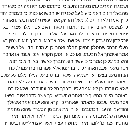
ושכנגדו המריב עמו נסחב ונתעב כי יסתתמו טענותיו ומה גם כשאחד
מהבעלי דינים העמיס עול על שכנגדו או חבשו או כפתו כי בעמדם יחד
לדין יאמרו לאחר תסלק מעליו ההיזק אשר עשית לו או חבשתו ואחרי
כן למשפט תקרבו. עוד שנית אם דין לאחד העם עם המלך שצריך בל
יפחידהו ויביט בו כעין הטלת מגור על בעל דינו כדרך המלכים כי מי
יוכל לדון עם שתקיף ממנו על שתי אלה אמר איוב כפך הוא השחין רע
מעלי הרחק שתסלק ההיזק תחלה ואחרי כן נעמדה יחד. ועל השנית
אמר ואימתך אל תבעתני ואז כטוען ונטען תקרא ואנכי אענה או אדבר
והשיבני על כן אמר כי כן עשה הוא יתברך כאשר יבא והוא כי רפאו
ויסר מעליו שבטו ואחרי כן נדבר עמו אלא שגורם דברו עמו לנוכח
הניחו מעט בצערו עד ישמיעהו שלא דבר טוב על המלך מלכו של עולם
באומרו יסר מעליו שבטו שיורה שהכהו בשבט עברתו על לא חמס
שלא לטובתו וכן לא יאמר עליו יתברך חלילה וזהו דברו שלא לנוכח
באומרו מי זה מחשיך כו' ואחר שהשמיעו כך עשה כדבר איוב ורפאו
ויסר מעליו שבגוו וכמאמרו שאחרי כן יקרא והוא יעננו אמר אשאלך
והודיעני וזה ענין הכתובים ויען ה' את איוב מן הסערה שהוא מחמת
הסערה של איוב ומה היה מענהו מן הסערה הלא הוא אומרו מי זה
מחשיך עצה כו' לומר מי זה מחשיך עצתי אשר יעצתי לייסרו ביסורין