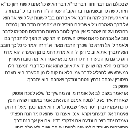
שבכולם הם דבר וחזון דבר כד"א דבר האיש כו' אתנו קשות חזון כד"א
חזות קשה כו' ובשניהם דבר הקב"ה עמו הה"ד היה דבר כו' במחזה.
וראוי לשית לב למה זה דבר אל אברהם בב' לשונות של קושי אך הוא
על דרך מאמרם ז"ל אשריהם הצדיקים שמהפכים מדת הדין למדת
רחמים ועל זה יאמר כי אין צריך לומר בחינות הרחמים הסכימו לדבר
טוב על אברהם כי אם אפילו השתים היותר קשות הפך להתברך בם
ולאמר לו אל תירא כו' שכרך הרבה מאד. וע"ד זה יאמר כי כל כך חובב
הוא יתברך את איוב כי ויען ה' הוא מדת רחמים מן הסערה הוא מדת
רוגז כי גם מן הסערה היו לו רחמים. או יאמר ראו מה טובו היסורין
לאדם כי הלא מה שויען ה' את איוב שהוא את כל דברי המענה הלז
כמשתעשע להפליג לדבר עמו הלא זה קנה לו מן הסערה היא סערת
היסורין שבהם נרחץ ונטהר ונזדכך ויאהבהו הוא יתברך:
פסוק
ב
:
או יאמר בשום לב אל אומרו מי זה מחשיך כו' שלא לנוכח ופסוק
שאחריו אזר נא כו' לנוכח אמנם הנה איוב אמר באומרו שהיה חפץ
לווכח עמו יתברך יסר מעלי שבטו כו' וכן הוא אומר כפך מעלי הרחק
ואימתך אל תבעתני וקרא ואנכי אענה כו' שהוא לומר הנה חפצתי
נעמדה יחד בויכוח ונדעה אם צדקתי בדיני אם אין אך הנה דרך
המווכחים העומדים למשפט להיות שניהם שוים ולא מלך ביפיו