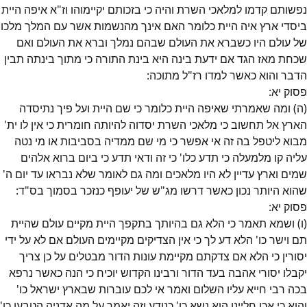
נפשותם קדמו למלאכי השרת והיה כי בזכותם יקיימוהו וז"א איפה היית
ביסדי ארץ איה היית כלומר האם אינך מהנשמות אשר עם המלך מלכו
של עולם היו כשברא את העולם שבהם נמלך וברא את העולם ואם
שכחת מאז הגד אם ידעת בינה היא בינת התורה כי מתוך בינתה תבין
הדבר והוא כאשר למדו רז"ל מתוכה:
פסוק
יא
:
(ה) ומה שאמרתי שאיפה היית כלומר כי שם היית ועל פיך נתיסדה
הארץ אל תחשוב כי מלאכי השרת יסדוה להיותה חומרית כי אין לו ית'
מבוא ליטפל בה זה אי אפשר כי מי שם ממדיה בסביבות או מי נטה
עליה קו מלמעלה כי תדע כלו' כי זה ודאי תדע כי ביום ברוא אלהים
שמים וארץ עדיין לא היו מלאכים ומה גם לאומר שלא נבראו עד יום ה'
שהוא היותר נכון כאשר דרשו מג"ש של יעופף כנזכר בסמוך בס"ד:
פסוק
יא
:
(ו) ושמא תאמר כי הלא גם בהיותך בתקפך היית מקיים עולם שהיית
תם וישר כו' הלא דע לך כי אין הצדיקים מקיימים העולם אם לא על ידי
יסורין כי הלא אם צדקתם מקיימת עונות הדור מבטלים על כן צריך
יקבלו יסורי אהבה בעד הדור ורבינו הקדוש יוכיח כי הנה כאשר נרפא
בכה רבי חייא עליו השלום ואמר אי לכם עוברות שבארץ ישראל כו'
והוא כי אכן חליינו הוא נשא כו' כנודע וזה יאמר על מה אדניה הטבעו כו'