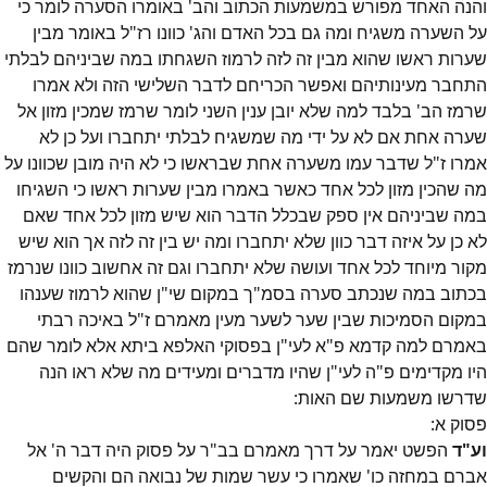
והנה האחד מפורש במשמעות הכתוב והב' באומרו הסערה לומר כי
על השערה משגיח ומה גם בכל האדם והג' כוונו רז"ל באומר מבין
שערות ראשו שהוא מבין זה לזה לרמוז השגחתו במה שביניהם לבלתי
התחבר מעינותיהם ואפשר הכריחם לדבר השלישי הזה ולא אמרו
שרמז הב' בלבד למה שלא יובן ענין השני לומר שרמז שמכין מזון אל
שערה אחת אם לא על ידי מה שמשגיח לבלתי יתחברו ועל כן לא
אמרו ז"ל שדבר עמו משערה אחת שבראשו כי לא היה מובן שכוונו על
מה שהכין מזון לכל אחד כאשר באמרו מבין שערות ראשו כי השגיחו
במה שביניהם אין ספק שבכלל הדבר הוא שיש מזון לכל אחד שאם
לא כן על איזה דבר כוון שלא יתחברו ומה יש בין זה לזה אך הוא שיש
מקור מיוחד לכל אחד ועושה שלא יתחברו וגם זה אחשוב כוונו שנרמז
בכתוב במה שנכתב סערה בסמ"ך במקום שי"ן שהוא לרמוז שענהו
במקום הסמיכות שבין שער לשער מעין מאמרם ז"ל באיכה רבתי
באמרם למה קדמא פ"א לעי"ן בפסוקי האלפא ביתא אלא לומר שהם
היו מקדימים פ"ה לעי"ן שהיו מדברים ומעידים מה שלא ראו הנה
שדרשו משמעות שם האות:
פסוק
א
:
וע"ד
הפשט יאמר על דרך מאמרם בב"ר על פסוק היה דבר ה' אל
אברם במחזה כו' שאמרו כי עשר שמות של נבואה הם והקשים