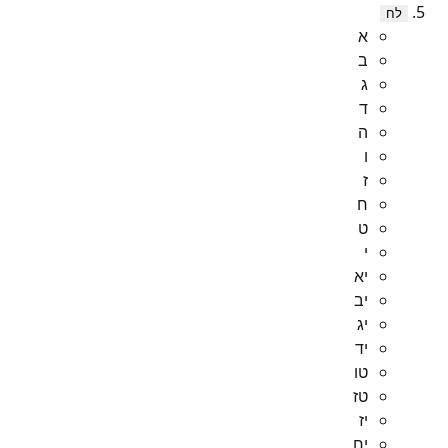
לח
א
ב
ג
ד
ה
ו
ז
ח
ט
י
יא
יב
יג
יד
טו
טז
יז
יח