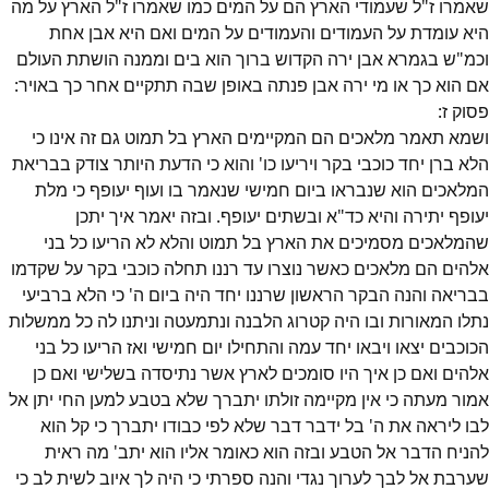
שאמרו ז"ל שעמודי הארץ הם על המים כמו שאמרו ז"ל הארץ על מה
היא עומדת על העמודים והעמודים על המים ואם היא אבן אחת
וכמ"ש בגמרא אבן ירה הקדוש ברוך הוא בים וממנה הושתת העולם
אם הוא כך או מי ירה אבן פנתה באופן שבה תתקיים אחר כך באויר:
פסוק
ז
:
ושמא תאמר מלאכים הם המקיימים הארץ בל תמוט גם זה אינו כי
הלא ברן יחד כוכבי בקר ויריעו כו' והוא כי הדעת היותר צודק בבריאת
המלאכים הוא שנבראו ביום חמישי שנאמר בו ועוף יעופף כי מלת
יעופף יתירה והיא כד"א ובשתים יעופף. ובזה יאמר איך יתכן
שהמלאכים מסמיכים את הארץ בל תמוט והלא לא הריעו כל בני
אלהים הם מלאכים כאשר נוצרו עד רננו תחלה כוכבי בקר על שקדמו
בבריאה והנה הבקר הראשון שרננו יחד היה ביום ה' כי הלא ברביעי
נתלו המאורות ובו היה קטרוג הלבנה ונתמעטה וניתנו לה כל ממשלות
הכוכבים יצאו ויבאו יחד עמה והתחילו יום חמישי ואז הריעו כל בני
אלהים ואם כן איך היו סומכים לארץ אשר נתיסדה בשלישי ואם כן
אמור מעתה כי אין מקיימה זולתו יתברך שלא בטבע למען החי יתן אל
לבו ליראה את ה' בל ידבר דבר שלא לפי כבודו יתברך כי קל הוא
להניח הדבר אל הטבע ובזה הוא כאומר אליו הוא יתב' מה ראית
שערבת אל לבך לערוך נגדי והנה ספרתי כי היה לך איוב לשית לב כי