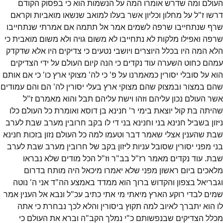
העולם ומה שדרש אומרו המה על הנשמות הוא כי בפסוק הקודם
דרשו ז"ל על מחלון וכליון אשר בעלו למואב שנשאו מואביות וקראם
שרף שנתחייבו שרפה לשמים אמר אל תתמה אם אמרתי שנתחייבו
שרפה ואפילו מלקות לא נתחייבו לא משום גויה ולא משום מואבית כי
הלא המה היו בכלל היוצרים ויושבי נטעים כי צדיקים היו אלא שדקדק
עמהם כחוט השערה עוד נקדים כי הנה קיום העולם על ידי הצדיקים
הוא על סובלי יסורין כמאמרנו על פ' כי לה' מצוקי ארץ כו' כי אם אותם
שהם במצור ובמצוק שהם מצוקי ארץ בעלי יסורין לה' הם והם עמודים
אשר העולם נכון עליהם וזהו וישת עליהם תבל והוא מאמרם ז"ל
שהיתה בת קול יוצאת בימי ר' חנינא בן דוסא ואומרת כל העולם כלו
ניזון בשביל חנינא בני וחנינא בני די לו בקב חרובין מערב שבת לערב
שבת שהענין אצלי שאמר דבר וטעמו למה כל העולם נזון בזכות חנינא
בני מפני יסורין שסובל עניות ליזון בקב של חרובין מערב שבת לערב
שבת. עוד נקדים מאמר רז"ל בב"ר וז"ל הכל מודים שלא נבראו
מלאכים ביום ראשון מפני שלא יאמרו מיכאל היה מותח בדרום
וגבריאל בצפון והקדוש ברוך הוא ממדד באמצע הה"ד אני ה' נוטה
שמים לבדי רוקע הארץ מיאתי מי אתי כתיב עכ"ל ונבא אל הענין אמר
לו הוא יתברך לאיוב למה תקוץ ביסורין והלא לכך נבחרת כי אתה
מכלל הצדיקים שבנפשותם כ"י נמלך הקב"ה וברא את העולם כי