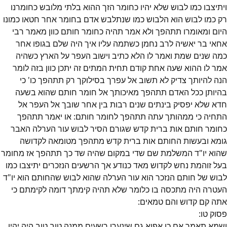
ויתיצבו כמו לבוש שלא יהיו כחומר הזך ההוא בלתי מלובש כחומרנו
רק כמו לבוש הוא הלבוש כמו שנתלבש אדם בחומר אחר חטאו כמונו
היום ומאומרו תתהפך ולא אמר תהיה כחומר חותם כוון מאמר רבי
אחאי בר יאשיה לרב נחמן כשתמה עליו איך היה שלם בגופו אחר
כמה שנים שמת ואמר לו הלא כתיב וישוב העפר על הארץ כשהיה
אמר לו ההוא שעה אחת קודם תחית המתים זה יתכן כוון בזה לומר
הנה להיותך צדיק לא תשוב אל עפרך בסילוקך רק תתהפך כו' כי
בהיותן ככל האדם תתהפך מאיכותך אל חומר חותם שהוא בשעה
חדא שלא יפסיק בינתים שנים רבות בין אחר שובך אל העפר אל
התחיה כי ממהותך עתה תתהפך לחומר חותם: או יאמר תתהפך
כחומר חותם אות ברית קדש שגורם הסיר לבוש עור הערלה האבר
גומא ובעשות החותם אות ברית קדש מתהפך מטומאה לקדושה
שהוא יו"ד המשלמת שם שדי במקום שהיה שד כך תתהפך אז מחומר
בעל זוהמת נחש לקדוש מאד כנודע אך הרשעים הנזכרים יתיצבו כמו
לבוש של חותם הנזכר הוא עור הערלה שהוא לבוש שהחותם הוא יו"ד
העטרה היה מתכסה בו כלומר שלא תהיה קימתך דומה לקימתם כי
אתה קם קדוש והם טמאים:
פסוק
טו
:
ושמא תאמר אם כן אפוא גם שינערו רשעים ממנה טוב טוב היה יהיו