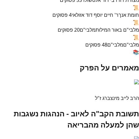
📜
חומת אנך
ר' חיים יוסף דוד אזולאי
4
פסוקים
📜
מלבי"ם באור המילות
מלבי"ם
20
פסוקים
📜
מלבי"ם
מלבי"ם
48
פסוקים
📚
מאמרים על הפרק
הרב לייב מינצברג ז"ל
תשובת הקב"ה לאיוב - הנהגות נשגבות
שהן למעלה מהבריאה