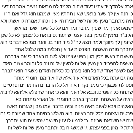
אבל אלמדך ידיעתי ובעוד שהיה מלמד לה מראות נגעים אמר לה דעי
כי הנה אין לך שער בראש שאין תחתיו מעין שממנו הוא גדל ואם ח"ו
היה מתחבר מעין של זה לשל חבירו היו עיניו כהות אמרה לו אשתו ולא
ישמעו אזניך מה שפיך מדבר ומה אם על כל שער ושער מראשך
הקב"ה מזמין לו מעין בפני עצמו שיתפרנס בו את כל עצמך לא כל שכן
שיזמין לך מזונך ולמה תצא לח"ל מיד חזר בו. והנה ממוצא דבר כי הוא
יתברך מורה השגחתו הפרטית עד אין תכלית במה שלכל אחד
משערות ראשו מכין מזון בפני עצמו ולא לשנים כאחד כי אם אדרבה
משגיח להפריד בין מעין של זה למעין של זה וזה קל וחומר עצום מאד
אם לשער אחד שהבל הוא בערך כל כללות האדם משגיח הוא יתברך
מה גם עתה בכל האדם ולא עוד אלא שהוא דומם וחומרי מותר
ופסולת שבגוף כי ממנו נקח ראיה אל כל הדברים החומריים ופרטיים
שתחת כל השמים. ונבא אל הענין והוא כי אחר שהפליג אליהוא להביא
ראיה על השגחתו יתברך באדם החומרי ועל הארץ מתחת בא
האלהים ויבא לאיוב ראיה מניה וביה בדברו עמו מבין שערות ראשו
פרטית ועצומה מכל יתר ראיות והוא משלש בחינות אחד שמורה כי גם
שם יש השראת שכינה. ב' לרמוז לו ענין השער שמשגיח הוא יתברך
לתת לו מזון בפני עצמו. ג' שמשגיח בל יתחבר מעין של זה לשל זה