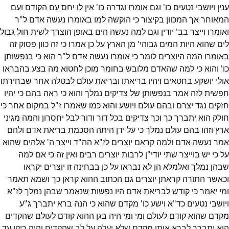
ענין ויושבי נטעים כו' וגם אומרו וגדרה כו' אין לו יחס עם הקודם ועם
המאוחר אך המכוון בקיצור כי הוקשה למו באומרו נעשה אדם ל"ר
ואומרו וייצר בב' יודין וגם למה נעשה הים באופן הוצרך לשית חול גבול
לים שהוא היות המים גבוהי' מן הארץ על כן אמרו כי זה כוון פסוק זה
באומרו המה היוצרים לומר כי אומרו נעשה אדם ל"ר הוא כי בנפשותן
כו' והוא כי למה שהאדם מלובש בחומר מוכן לחטוא מה בצע בהבראו
אולי יושקע בחטאים ויהיו בריאתו ובריאת עולם לבטלה אחר שבחירתו
חפשית לזה אמר בנפשותן של צדיקים נמלך והוא כי ראה בהם כי יהיו
חזקים נגד יצרם ובהם עולם ויושע והוא כמו שאמרו ז"ל במקום אחר כי
חולק הוא יתברך כך וכך צדיקים בכל דור ודור לבל יחסרון והמה מגיני
ארץ וזהו בהם עולם נמלך כי על ידן היתה הסכמת בריאת אדם ולהם
אמר נעשה אדם ולמה קראם יוצרים לז"א הה"ד וייצר ה' אלהים שהוא
על כי יש בוייצר שתי יודי"ן לרבות יוצרים רבים ואין זה כי אם למה
שבהן נמלך ואלמלא הן לא נבראו על כן בבחינה זו יוצרים יקראו
וכאשר התורה קראתן יוצרים גם הכתוב ההוא קראן כך ושמא תאמר
ומי יאמר כי קודש לבריאת אדם היו נפשות שנאמר שבהן נמלך לז"א
ויושבי נטעים כד"א וישע כו' מקדם שהוא כי הנה ברא יתברך ג"ע
מקדם שהוא קודם לעולם ומי ומי היה בגן ההוא קודם לעולם שהקדים
הוא יתברך לברא אותו מקדם שלא יעלה על לב שהקדים והיה ריקן עד