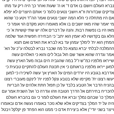
נברא העולם ויושם בו אדם ד' או ה' שעות ואחר כך היה ריק עד מתו
צדיקים שבדורות וז"א ויושבי נטעים כלומ' כי אותם היוצרים לא יפלא
אם היו מתחלה כי הלא המה יושבי נטעים ואמר הה"ד ויטע כו' שהוא
מי יאמר שהיו מאז יושבים בו אלא מאומרו ויטע מקדם הוי אומר כי
מאז היו בו נפשות רבות. והנה על דברים אלה יש שתי קושיות א' כי
הלא גם בקדושיו לא יאמין הוא יתב' כי הבחירה חפשית ועוד שלמה
המתין הוא ית' לימלך עמהן עד בא לברא את האדם ואם תצא
ההמלכה לבלתי יברא נמצא כל מה שכבר נברא לבטלה ע"כ על הא'
אמר וגדרה שהוא אשר שם חול גבול לים והוא כי האלהים עשה
שייראו מלפניו כמ"ש ז"ל במה שהגביה הים גבוה מעל הארץ עשה
למען ייראו מלפניו בראותם כי אין תכונת העולם להתקיים טבעית כי
אדרבא בגובע היו יורדים המים על הארץ אך עשה לשיכירו כי למען
יעשו רצונו ית' מקיימו שלא בטבע ונקל לפניו ית' לינקם מעוברי רצונו
בהניח הדבר אל הטבע בלבד על כן תפול חתת אלהים על הבריות
להכריח בחירתם אל הדרך הטובה וזהו וגדרה כו' ועל השנית אמר עם
המלך כו' שבהם נמלך וברא את העולם לומר כי גם בהברא העולם
היה על יד המלך בצדיקים אלא שלא נזכר באומרו נעשה אדם ובאומרו
וייצר בשני יודי"ן אלא ביצירת אדם כי ממנו הוא הפחד פן יקלקל ויבטל