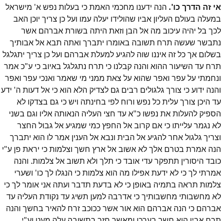
אי זה הדרך כו'.
הנה ידענו מחכמי האמת כי בעלות נפש א' מישראל
במעלה בעולם העליון אביו שהולידו יעלה עמו ועל כן צריך יוכן האב
לכך בל יהיה עיכוב מה אל הבן וזאת היתה בשורת אברהם אשר
נתבשר שעשה תרח תשובה באומרו יתברך ואתה תבא אל אבותיך
בשלום אך כל זה איננו שוה להגיע למעלת אברהם ועל כן צריך יתגלגל
תרח עד השיעור ההוא והנה קבלנו כי תרח נתגלגל באיוב כי ע"כ אמר
ונחמתי על עפר ואפר שהוא על צאת ממני מי שאמר ואנכי עפר ואפר
והנה ידוע כי צורך גלגולים רבים גם לצדיק הלא הוא כי אל דעות ה' ידע
עד היכן צורך עלית כל נפש ורוח לפי בחינתה ויש כי גם בצדקו לא
הספיק להעלות את נפשו כ"א עד חצי העליה הנאותה אליו וגם בשני
לא נגמר עלייתו כי אם קרוב אל החפץ כמי שמגיע אל גבול החצר
וצריך גלגול אחר להגיע אל הבית ונבא אל הענין אמר לו הוא יתברך
הנה אמרת בטרם אלך לא אשוב אל ארץ חשך וצלמות כי יראת פן ע"י
כובד היסורין תתפקר עדי אובד כי תלך ולא תשוב אל צלמות. והנה
אמרתי לך כי לא ידעת אפילו מה הוא צלמות כי הנגלו לך כו' ושערי
צלמות תראה בתמיה באופן כי לא בדעת תדבר ועתה אני אומר לך כי
לא מחשבותי מחשבותיך כי אדרבה למען תשיג עד נקודת העליה עד
אברהם כי הנה אברהם הוא אור אשר ככוכב זרח להאיר בחשך והנה
תרח אביו הוא חשך בערכו ומאשר חזר בתשובה עלה מעט וע"י