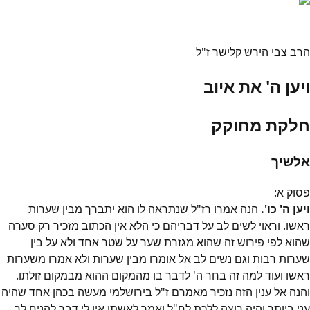
הרב צבי הירש קלישר ז"ל
ויען ה' את איוב
חלקת מחוקק
אלשיך
פסוק
א
:
ויען ה' כו'.
הנה אמרו רז"ל שנתראה לו הוא יתברך מבין שערות
ראשו. וראוי לשים לב על דבריהם כי הלא אין הכתוב מזכיר רק סערה
שהוא לפי פירוש זה שהוא מגזרת שער על שטר אחד ולא על בין
שערות רבות וגם נשים לב אל אומרו מבין שערות ולא אמרו משערות
ראשו ועוד למה זה בחר ה' לדבר בו מהמקום ההוא מבמקום זולתו.
והנה אל ענין הזה נזכיר מאמרם ז"ל בירושלמי מעשה בכהן אחד שהיה
עני ביותר והיה רוצה ללכת לח"ל ואמר לאשתו אין לי דבר להניח לך