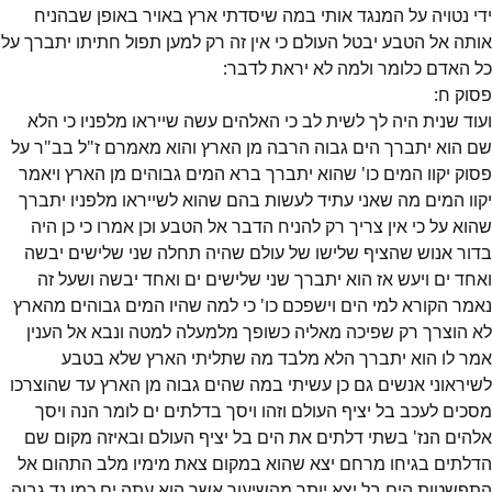
ידי נטויה על המנגד אותי במה שיסדתי ארץ באויר באופן שבהניח
אותה אל הטבע יבטל העולם כי אין זה רק למען תפול חתיתו יתברך על
כל האדם כלומר ולמה לא יראת לדבר:
פסוק
ח
:
ועוד שנית היה לך לשית לב כי האלהים עשה שייראו מלפניו כי הלא
שם הוא יתברך הים גבוה הרבה מן הארץ והוא מאמרם ז"ל בב"ר על
פסוק יקוו המים כו' שהוא יתברך ברא המים גבוהים מן הארץ ויאמר
יקוו המים מה שאני עתיד לעשות בהם שהוא לשייראו מלפניו יתברך
שהוא על כי אין צריך רק להניח הדבר אל הטבע וכן אמרו כי כן היה
בדור אנוש שהציף שלישו של עולם שהיה תחלה שני שלישים יבשה
ואחד ים ויעש אז הוא יתברך שני שלישים ים ואחד יבשה ושעל זה
נאמר הקורא למי הים וישפכם כו' כי למה שהיו המים גבוהים מהארץ
לא הוצרך רק שפיכה מאליה כשופך מלמעלה למטה ונבא אל הענין
אמר לו הוא יתברך הלא מלבד מה שתליתי הארץ שלא בטבע
לשיראוני אנשים גם כן עשיתי במה שהים גבוה מן הארץ עד שהוצרכו
מסכים לעכב בל יציף העולם וזהו ויסך בדלתים ים לומר הנה ויסך
אלהים הנז' בשתי דלתים את הים בל יציף העולם ובאיזה מקום שם
הדלתים בגיחו מרחם יצא שהוא במקום צאת מימיו מלב התהום אל
התפשטות הים בל יצא יותר מהשיעור אשר הוא עתה ים כמו נד גבוה