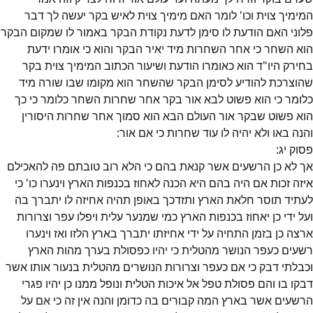
המימיך צוית וכו' לומר האם מימיך צוית לאיש בקר יעשה לך דבר
פלוני האם הודעת לו סימן לדעת נקודת הבקר באמור לו שמקום הבקר
הוא השחר כי אחר השחרות מיד יאיר הבקר והוא כי אומרו ידעת
בחירק היו"ד הוא כאומרו הודעת ושיעור הכתוב המימיך צוית בקר
שהוצרכת להודיע לסימן הבקר שהשחר הוא מקומו שבו שורה מיד
כלומר כי הוא פשוט לבא אור בקר אחר שחרות השחר כלומר כי כך
הוא פשוט שבקר אור העולם הבא הוא סמוך אחר שחרות היסורין
והנה באו ולא יהיה לו עוד שחרות כי אם אור:
פסוק
יג
:
אך לא כן הרשעים אשר קנאת בהם כי הלא רוב טובתם פה להאכילם
איזה זכות אם היה בהם היא הכנה לאחוז בכנפות הארץ וינערו כו' כי
לעתיד תוסר חלאת הארץ ותזדכך באופן תהיה אחיזה לו יתברך בה
ועל ידי כן יאחוז בכנפות הארץ כמי שמנער עלית ויפלו עפר וצרורות
ארצה כן בזמן התחיה על ידי אחיזתו יתברך בארץ הלזו ואז וינערו
רשעים כעפר הנושר מהטלית כי יהיו כפסולת בערך מהות הארץ
וכבלתי דבק כי אם כעפר וצרורות הנושרים מהטלית בנעור אותו אשר
דבקו בו והם פסולת טפל אל איכות הטלית ונופל ממנו כן יהיו פגרי
הרשעים אשר בארץ המה קבורים בה כדומן והנה אין זה כי אם על