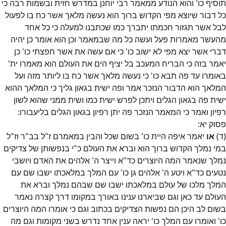
תוסיף כו' והוא הנודע ממאמר רבי יוחנן במדרש חזית ובשמות רבה כי
כל דבור שיוצא מפי הקדוש ברוך הוא נעשה מלאך אשר כח בו לפעול
לבל אשר תגזור חכמתו יתברך כמו שכתבנו למעלה כי כל אחד
מהעשר מאמרות פעל ועשה כל מה שבמאמר וכן הוא אומר כן יהיה
דברי אשר יצא מפי לא ישוב כו' כי אם עשה את אשר חפצתי כו' כן
יאמר בזה כי הבריח המעכב בל יציף הים את העולם הוא מאמרו ית'
באומרו עד פה תבא כו' כי נעשה מלאך אשר כח בו ליותר מזה ועל
המלאך הוא הדבור הנזכר אמר ופה ישית בגאון גליך כי המלאך ההוא
ישית פה בגאון הגלים ויתכן לפרש ישית כמו ושית ממני שהוא לשון
רפיון ואמר כי המאמר הנזכר פה יתן רפיון בגאון הגלים בליעבורו:
פסוק
יא
:
(ד)
או
יאמר איפה היית כו' בשום שכל והבין במאמרם ז"ל בב"ר וז"ל
במי נמלך הקדוש ברוך הוא וברא את העולם כ"י בנפשותן של צדיקים
נמלך שנאמר המה היוצרים כד"א וייצר ה' אלהים את האדם ויושבי
נטעים כד"א ויטע ה' אלהים גן כו' עם המלך במלאכתו ישבו שם עם
המלך מלכו של עולם במלאכתו ישבו שם שבהם נמלך וברא את
העולם עד כאן וגם שביארנו ענינו באורך במקומו דרך קצרה נאמר
בשום לב היכן הם נפשות הצדיקים בכתוב וגם כי אומרו המה היוצרים
כו' ואומרו עם המלך כו' יראה ענין אחד נדרש בשני מקומות וגם מה