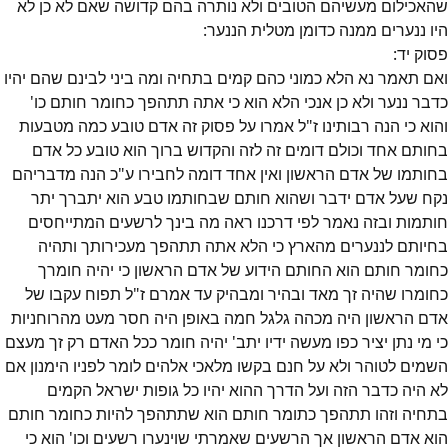
שהאכילום מעשיהם הטובים ולא נותרה בהם קדושה שאם לא כן לא
היו ננערים ממנה כדומן מטלית הננער:
פסוק
יד
:
ואם תאמר נא הלא כמוני כהם קמים בתחיה ומה ביני לבינם שהם יהיו
כדבר ננער ולא כן אנכי הלא הוא כי אתה תתהפך כחומר חותם כו'
והוא כי הנה רבותינו ז"ל אמרו על פסוק זה אדם טובע כמה מטבעות
בחותם אחד וכולם דומים זה לזה והקדוש ברוך הוא טובע כל אדם
בחותמו של אדם הראשון ואין אחד דומה לחבירו ע"כ הנה מדבריהם
נקח שעל אדם ידבר ושהוא חותם שבחותמו טבע הוא יתברך יתר
חותמות ובזה נאמר לפי דרכנו ראה מה בינך לרשעים המתייחסים
בחיותם לננערים מהארץ כי הלא אתה תתהפך מעכירותך ותהיה
כחומר חותם הוא החותם הידוע של אדם הראשון כי יהיה חומרך
כחומרו שהיה זך מאד ובהיר ומבהיק עד אמרם ז"ל תפוח עקבו של
אדם הראשון היה מכהה גלגל חמה באופן היה חסר מעט מהרוחניות
כי מי נתן יציר כפו מעשה ידיו יתב' יהיה חומר ככל האדם רק זך מעצם
השמים לטוהר ולא על חנם בקשו מלאכי אלהים לומר לפניו הימנון אם
לא היה כדבר הזה ועל הדרך ההוא יהיו כל גופות ישראל הקמים
בתחיה וזהו תתהפך כתומר חותם הוא שתתהפך להיות כחומר חותם
הוא אדם הראשון אך הרשעים שאמרתי שוינערו רשעים וכו' הוא כי