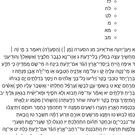
לז
לח
לט
מ
מא
מב
א
וַיַּֽעַן־
יְהוָ֣ה
אֶת־
אִ֭יּוֹב
מנ
הסערה
(
מִ֥ן ׀
)
(
הַסְּעָרָ֗ה
)
וַיֹּאמַֽר׃
ב
מִ֤י
זֶ֨ה ׀
מַחְשִׁ֖יךְ
עֵצָ֥ה
בְמִלִּ֗ין
בְּֽלִי־
דָֽעַת׃
ג
אֱזָר־
נָ֣א
כְגֶ֣בֶר
חֲלָצֶ֑יךָ
וְ֝אֶשְׁאָלְךָ֗
וְהוֹדִיעֵֽנִי׃
ד
אֵיפֹ֣ה
הָ֭יִיתָ
בְּיָסְדִי־
אָ֑רֶץ
הַ֝גֵּ֗ד
אִם־
יָדַ֥עְתָּ
בִינָֽה׃
ה
מִי־
שָׂ֣ם
מְ֭מַדֶּיהָ
כִּ֣י
תֵדָ֑ע
א֤וֹ
מִֽי־
נָטָ֖ה
עָלֶ֣יהָ
קָּֽו׃
ו
עַל־
מָ֭ה
אֲדָנֶ֣יהָ
הָטְבָּ֑עוּ
א֥וֹ
מִֽי־
יָ֝רָ֗ה
אֶ֣בֶן
פִּנָּתָֽהּ׃
ז
בְּרָן־
יַ֭חַד
כּ֣וֹכְבֵי
בֹ֑קֶר
וַ֝יָּרִ֗יעוּ
כָּל־
בְּנֵ֥י
אֱלֹהִֽים׃
ח
וַיָּ֣סֶךְ
בִּדְלָתַ֣יִם
יָ֑ם
בְּ֝גִיח֗וֹ
מֵרֶ֥חֶם
יֵצֵֽא׃
ט
בְּשׂוּמִ֣י
עָנָ֣ן
לְבֻשׁ֑וֹ
וַ֝עֲרָפֶ֗ל
חֲתֻלָּתֽוֹ׃
י
וָאֶשְׁבֹּ֣ר
עָלָ֣יו
חֻקִּ֑י
וָֽ֝אָשִׂ֗ים
בְּרִ֣יחַ
וּדְלָתָֽיִם׃
יא
וָאֹמַ֗ר
עַד־
פֹּ֣ה
תָ֭בוֹא
וְלֹ֣א
תֹסִ֑יף
וּפֹ֥א־
יָ֝שִׁ֗ית
בִּגְא֥וֹן
גַּלֶּֽיךָ׃
יב
הְֽ֭מִיָּמֶיךָ
צִוִּ֣יתָ
בֹּ֑קֶר
ידעתה
שחר
(
יִדַּ֖עְתָּה
)
(
הַשַּׁ֣חַר
)
מְקֹמֽוֹ׃
יג
לֶ֭אֱחֹז
בְּכַנְפ֣וֹת
הָאָ֑רֶץ
וְיִנָּעֲר֖וּ
רְשָׁעִ֣ים
מִמֶּֽנָּה׃
יד
תִּ֭תְהַפֵּךְ
כְּחֹ֣מֶר
חוֹתָ֑ם
וְ֝יִֽתְיַצְּב֗וּ
כְּמ֣וֹ
לְבֽוּשׁ׃
טו
וְיִמָּנַ֣ע
מֵרְשָׁעִ֣ים
אוֹרָ֑ם
וּזְר֥וֹעַ
רָ֝מָ֗ה
תִּשָּׁבֵֽר׃
טז
הֲ֭בָאתָ
עַד־
נִבְכֵי־
יָ֑ם
וּבְחֵ֥קֶר
תְּ֝ה֗וֹם
הִתְהַלָּֽכְתָּ׃
יז
הֲנִגְל֣וּ
לְ֭ךָ
שַׁעֲרֵי־
מָ֑וֶת
וְשַׁעֲרֵ֖י
צַלְמָ֣וֶת
תִּרְאֶֽה׃
יח
הִ֭תְבֹּנַנְתָּ
עַד־
רַחֲבֵי־
אָ֑רֶץ
הַ֝גֵּ֗ד
אִם־
יָדַ֥עְתָּ
כֻלָּֽהּ׃
יט
אֵי־
זֶ֣ה