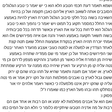
ושמא תאמר דעת חכמי הטבע הלא הוא כי יש יאמר כי טבע הגלגלים
הסובבים אותה לשאוב הארץ אליהם כאבן תקומה ועל כן בהיות
השאיבה בשוה בכל חלקי סיבוב הגלגל תוכרח הארץ להיות באמצע
אויר החלל כמסמר תקוע בל תמוט ויש יאמר כי נהפוך הוא כי טבע
הגלגל הוא לדחות בכל עוז את הארץ וכאשר תדחה בכל סביבותיה
בשוה תשאר תקועה באמצע האויר והנה אם איזה מפירושים אלו הוא
אמתי יוכרח תהיה הארץ בנקודת אמצעות החלל שאם תטה קצת
לאחד הצדדין או למעלה או למטה כעובי אצבע מהעדר האחר יבטלו
שני הפירושים כאחד ועל כן יאמר מי שם ממדיה שתהיה באמצע
שיהיה מן המזרח אליה כאשר מן המערב וההיקש מצפון לדרום וכן מי
נטה עליה קו מן הרקיע עד הארץ שיהיה כמו ממנה עד הרקיע שמתחת
לארץ. או יאמר אם תענה ותאמר שהיא על תהו ובהו שהם קו ירוק
ששם גבול לארץ בו ואבנים מפולמות הנה על הקו ירוק אמר או מי נטה
עליה קו שהקו ירוק איננו מלמעלה כי כאשר ויאמר אלהים יהי אור
נסתלקו תהו ובהו מעל הארץ כמו שאמרו ז"ל:
פסוק
ו
:
ואם הוא על אבנים מפולמות לא ימנע או הם רבות או אחד אם הם
רבות על מה אדניה הטבעו שיתקיימו כלומר כי הלא הם על המים כמו