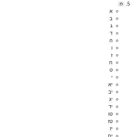
לז
א
ב
ג
ד
ה
ו
ז
ח
ט
י
יא
יב
יג
יד
טו
טז
יז
יח