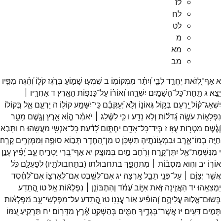
לז
לח
לט
מ
מא
מב
א
אַף־
לְ֭זֹאת
יֶחֱרַ֣ד
לִבִּ֑י
וְ֝יִתַּ֗ר
מִמְּקוֹמֽוֹ׃
ב
שִׁמְע֤וּ
שָׁמ֣וֹעַ
בְּרֹ֣גֶז
קֹל֑וֹ
וְ֝הֶ֗גֶה
מִפִּ֥יו
יֵצֵֽא׃
ג
תַּֽחַת־
כָּל־
הַשָּׁמַ֥יִם
יִשְׁרֵ֑הוּ
וְ֝אוֹר֗וֹ
עַל־
כַּנְפ֥וֹת
הָאָֽרֶץ׃
ד
אַחֲרָ֤יו ׀
יִשְׁאַג־
ק֗וֹל
יַ֭רְעֵם
בְּק֣וֹל
גְּאוֹנ֑וֹ
וְלֹ֥א
יְ֝עַקְּבֵ֗ם
כִּֽי־
יִשָּׁמַ֥ע
קוֹלֽוֹ׃
ה
יַרְעֵ֤ם
אֵ֣ל
בְּ֭קוֹלוֹ
נִפְלָא֑וֹת
עֹשֶׂ֥ה
גְ֝דֹל֗וֹת
וְלֹ֣א
נֵדָֽע׃
ו
כִּ֤י
לַשֶּׁ֨לַג ׀
יֹאמַ֗ר
הֱוֵ֫א
אָ֥רֶץ
וְגֶ֥שֶׁם
מָטָ֑ר
וְ֝גֶ֗שֶׁם
מִטְר֥וֹת
עֻזּֽוֹ׃
ז
בְּיַד־
כָּל־
אָדָ֥ם
יַחְתּ֑וֹם
לָ֝דַ֗עַת
כָּל־
אַנְשֵׁ֥י
מַעֲשֵֽׂהוּ׃
ח
וַתָּבֹ֣א
חַיָּ֣ה
בְמוֹ־
אָ֑רֶב
וּבִמְע֖וֹנֹתֶ֣יהָ
תִשְׁכֹּֽן׃
ט
מִן־
הַ֭חֶדֶר
תָּב֣וֹא
סוּפָ֑ה
וּֽמִמְּזָרִ֥ים
קָרָֽה׃
י
מִנִּשְׁמַת־
אֵ֥ל
יִתֶּן־
קָ֑רַח
וְרֹ֖חַב
מַ֣יִם
בְּמוּצָֽק׃
יא
אַף־
בְּ֭רִי
יַטְרִ֣יחַ
עָ֑ב
יָ֝פִ֗יץ
עֲנַ֣ן
אוֹרֽוֹ׃
יב
וְה֤וּא
מְסִבּ֨וֹת ׀
מִתְהַפֵּ֣ךְ
בתחבולתו
(
בְּתַחְבּוּלֹתָ֣יו
)
לְפָעֳלָ֑ם
כֹּ֖ל
אֲשֶׁ֥ר
יְצַוֵּ֓ם ׀
עַל־
פְּנֵ֖י
תֵבֵ֣ל
אָֽרְצָה׃
יג
אִם־
לְשֵׁ֥בֶט
אִם־
לְאַרְצ֑וֹ
אִם־
לְ֝חֶ֗סֶד
יַמְצִאֵֽהוּ׃
יד
הַאֲזִ֣ינָה
זֹּ֣את
אִיּ֑וֹב
עֲ֝מֹ֗ד
וְהִתְבּוֹנֵ֤ן ׀
נִפְלְא֬וֹת
אֵֽל׃
טו
הֲ֭תֵדַע
בְּשׂוּם־
אֱל֣וֹהַּ
עֲלֵיהֶ֑ם
וְ֝הוֹפִ֗יעַ
א֣וֹר
עֲנָנֽוֹ׃
טז
הֲ֭תֵדַע
עַל־
מִפְלְשֵׂי־
עָ֑ב
מִ֝פְלְא֗וֹת
תְּמִ֣ים
דֵּעִֽים׃
יז
אֲשֶׁר־
בְּגָדֶ֥יךָ
חַמִּ֑ים
בְּהַשְׁקִ֥ט
אֶ֝֗רֶץ
מִדָּרֽוֹם׃
יח
תַּרְקִ֣יעַ
עִ֭מּוֹ