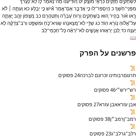
לִשְׁחָקִ֑ים
חֲ֝זָקִ֗ים
כִּרְאִ֥י
מוּצָֽק׃
יט
ה֭וֹדִיעֵנוּ
מַה־
נֹּ֣אמַר
ל֑וֹ
לֹ֥א־
נַ֝עֲרֹ֗ךְ
מִפְּנֵי־
חֹֽשֶׁךְ׃
כ
הַֽיְסֻפַּר־
ל֭וֹ
כִּ֣י
אֲדַבֵּ֑ר
אִֽם־
אָ֥מַר
אִ֝֗ישׁ
כִּ֣י
יְבֻלָּֽע׃
כא
וְעַתָּ֤ה ׀
לֹ֘א
רָ֤אוּ
א֗וֹר
בָּהִ֣יר
ה֭וּא
בַּשְּׁחָקִ֑ים
וְר֥וּחַ
עָ֝בְרָ֗ה
וַֽתְּטַהֲרֵֽם׃
כב
מִ֭צָּפוֹן
זָהָ֣ב
יֶֽאֱתֶ֑ה
עַל־
אֱ֝ל֗וֹהַּ
נ֣וֹרָא
הֽוֹד׃
כג
שַׁדַּ֣י
לֹֽא־
מְ֭צָאנֻהוּ
שַׂגִּיא־
כֹ֑חַ
וּמִשְׁפָּ֥ט
וְרֹב־
צְ֝דָקָ֗ה
לֹ֣א
יְעַנֶּֽה׃
כד
לָ֭כֵן
יְרֵא֣וּהוּ
אֲנָשִׁ֑ים
לֹֽא־
יִ֝רְאֶ֗ה
כָּל־
חַכְמֵי־
לֵֽב׃
📖
פרשנים על הפרק
📜
תרגום
רבותינו זכרונם לברכה
24
פסוקים
📜
רש"י
רש״י
46
פסוקים
📜
אבן עזרא
אבן עזרא
27
פסוקים
📜
רמב"ן
רמב״ן
38
פסוקים
📜
רלב"ג
רלב"ג
23
פסוקים