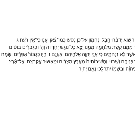
הַשָּׁ֣וא
יְדַבֵּ֔רוּ
הֶ֖בֶל
יְנַֽחֵמ֑וּן
עַל־
כֵּן֙
נָסְע֣וּ
כְמוֹ־
צֹ֔אן
יַעֲנ֖וּ
כִּֽי־
אֵ֥ין
רֹעֶֽה׃
ג
ד
מִמֶּ֖נּוּ
קֶ֣שֶׁת
מִלְחָמָ֑ה
מִמֶּ֛נּוּ
יֵצֵ֥א
כָל־
נוֹגֵ֖שׂ
יַחְדָּֽו׃
ה
וְהָי֨וּ
כְגִבֹּרִ֜ים
בּוֹסִ֨ים
אֲשֶׁ֣ר
לֹֽא־
זְנַחְתִּ֑ים
כִּ֗י
אֲנִ֛י
יְהוָ֥ה
אֱלֹהֵיהֶ֖ם
וְאֶעֱנֵֽם׃
ז
וְהָי֤וּ
כְגִבּוֹר֙
אֶפְרַ֔יִם
וְשָׂמַ֥ח
בְּנֵיהֶ֖ם
וָשָֽׁבוּ׃
י
וַהֲשִֽׁיבוֹתִים֙
מֵאֶ֣רֶץ
מִצְרַ֔יִם
וּמֵֽאַשּׁ֖וּר
אֲקַבְּצֵ֑ם
וְאֶל־
אֶ֨רֶץ
ַֽיהוָ֔ה
וּבִשְׁמ֖וֹ
יִתְהַלָּ֑כוּ
נְאֻ֖ם
יְהוָֽה׃