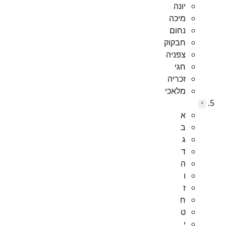
יונה
מיכה
נחום
חבקוק
צפניה
חגי
זכריה
מלאכי
י
א
ב
ג
ד
ה
ו
ז
ח
ט
י