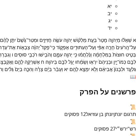
יא
יב
יג
יד
א
שַׁאֲל֨וּ
מֵיְהוָ֤ה
מָטָר֙
בְּעֵ֣ת
מַלְק֔וֹשׁ
יְהוָ֖ה
עֹשֶׂ֣ה
חֲזִיזִ֑ים
וּמְטַר־
גֶּ֙שֶׁם֙
יִתֵּ֣ן
לָהֶ֔ם
עַל־
הָֽרֹעִים֙
חָרָ֣ה
אַפִּ֔י
וְעַל־
הָעַתּוּדִ֖ים
אֶפְק֑וֹד
כִּֽי־
פָקַד֩
יְהוָ֨ה
צְבָא֤וֹת
אֶת־
עֶדְרוֹ
בְּטִ֤יט
חוּצוֹת֙
בַּמִּלְחָמָ֔ה
וְנִ֨לְחֲמ֔וּ
כִּ֥י
יְהוָ֖ה
עִמָּ֑ם
וְהֹבִ֖ישׁוּ
רֹכְבֵ֥י
סוּסִֽים׃
ו
וְגִבַּרְת
לִבָּ֖ם
כְּמוֹ־
יָ֑יִן
וּבְנֵיהֶם֙
יִרְא֣וּ
וְשָׂמֵ֔חוּ
יָגֵ֥ל
לִבָּ֖ם
בַּיהוָֽה׃
ח
אֶשְׁרְקָ֥ה
לָהֶ֛ם
וַאֲקַבְּצֵ
גִּלְעָ֤ד
וּלְבָנוֹן֙
אֲבִיאֵ֔ם
וְלֹ֥א
יִמָּצֵ֖א
לָהֶֽם׃
יא
וְעָבַ֨ר
בַּיָּ֜ם
צָרָ֗ה
וְהִכָּ֤ה
בַיָּם֙
גַּלִּ֔ים
וְה
📖
פרשנים על הפרק
📜
תרגום יונתן
יונתן בן עוזיאל
12
פסוקים
📜
רש"י
רש״י
27
פסוקים
📜