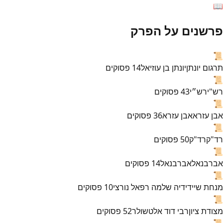
📖
פרשנים על הפרק
📜
תרגום יונתן
יונתן בן עוזיאל
14
פסוקים
📜
רש"י
רש״י
43
פסוקים
📜
אבן עזרא
אבן עזרא
36
פסוקים
📜
רד"ק
רד"ק
50
פסוקים
📜
אברבנאל
אברבנאל
14
פסוקים
📜
מנחת שי
ידידיה שלמה רפאל נורצי
10
פסוקים
📜
מצודת ציון
רבי דוד אלטשולר
52
פסוקים
📜