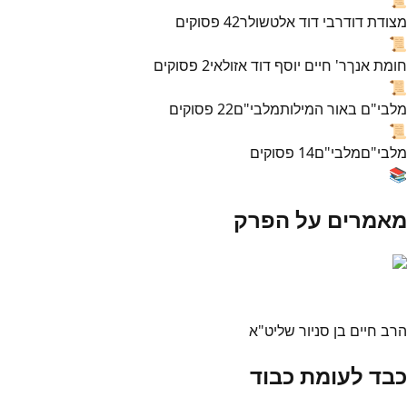
מצודת דוד
רבי דוד אלטשולר
42
פסוקים
📜
חומת אנך
ר' חיים יוסף דוד אזולאי
2
פסוקים
📜
מלבי"ם באור המילות
מלבי"ם
22
פסוקים
📜
מלבי"ם
מלבי"ם
14
פסוקים
📚
מאמרים על הפרק
הרב חיים בן סניור שליט"א
כבד לעומת כבוד