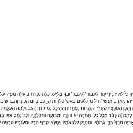
ִךְ
כִּי֩
לֹ֨א
יוֹסִ֥יף
ע֛וֹד
לעבור־
(
לַֽעֲבָר־
)
בָּ֥ךְ
בְּלִיַּ֖עַל
כֻּלֹּ֥ה
נִכְרָֽת׃
ב
עָלָ֥ה
מֵפִ֛יץ
עַל
ֵ֜יהוּ
מְאָדָּ֗ם
אַנְשֵׁי־
חַ֙יִל֙
מְתֻלָּעִ֔ים
בְּאֵשׁ־
פְּלָד֥וֹת
הָרֶ֖כֶב
בְּי֣וֹם
הֲכִינ֑וֹ
וְהַבְּרֹשִׁ֖ים
וְהֻכַ֖ן
הַסֹּכֵֽךְ׃
ז
שַׁעֲרֵ֥י
הַנְּהָר֖וֹת
נִפְתָּ֑חוּ
וְהַֽהֵיכָ֖ל
נָמֽוֹג׃
ח
וְהֻצַּ֖ב
גֻּלְּתָ֣ה
הֹֽעֲלָ֑תָה
לַתְּכוּנָ֔ה
כָּבֹ֕ד
מִכֹּ֖ל
כְּלִ֥י
חֶמְדָּֽה׃
יא
בּוּקָ֥ה
וּמְבוּקָ֖ה
וּמְבֻלָּקָ֑ה
וְלֵ֨ב
נָמֵ֜ס
וּפִ֣ק
בִּר
ַרְיֵ֤ה
טֹרֵף֙
בְּדֵ֣י
גֹֽרוֹתָ֔יו
וּמְחַנֵּ֖ק
לְלִבְאֹתָ֑יו
וַיְמַלֵּא־
טֶ֣רֶף
חֹרָ֔יו
וּמְעֹֽנֹתָ֖יו
טְרֵפָֽה׃
י