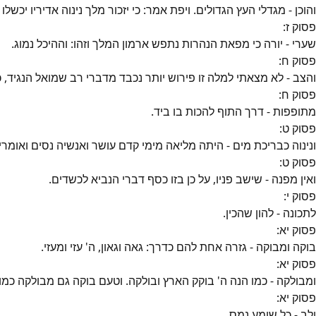
והוכן - מגדלי העץ הגדולים. ויפת אמר: כי יזכור מלך נינוה אדיריו יכשלו
פסוק
ז
:
שערי - יורה כי מפאת הנהרות נתפש ארמון המלך וזהו: וההיכל נמוג.
פסוק
ח
:
והצב - לא מצאתי למלה זו פירוש יותר נכבד מדברי רב שמואל הנגיד, 
פסוק
ח
:
מתופפות - דרך התוף להכות בו ביד.
פסוק
ט
:
ונינוה כבריכת מים - היתה מליאה מימי קדם עושר ואנשיה נסים ואומרי
פסוק
ט
:
ואין מפנה - שישב פניו, על כן בזו כסף דברי הנביא לכשדים.
פסוק
י
:
לתכונה - להון שהכין.
פסוק
יא
:
בוקה ומבוקה - גזרה אחת להם כדרך: גאה וגאון, ה' עזי ומעזי.
פסוק
יא
:
ומבולקה - כמו הנה ה' בוקק הארץ ובולקה. וטעם בוקה גם מבולקה כמו
פסוק
יא
:
ולב - כל שומע נמס.