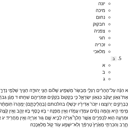
יונה
מיכה
נחום
חבקוק
צפניה
חגי
זכריה
מלאכי
ב
א
ב
ג
א
הִנֵּ֨ה
עַל־
הֶהָרִ֜ים
רַגְלֵ֤י
מְבַשֵּׂר֙
מַשְׁמִ֣יעַ
שָׁל֔וֹם
חָגִּ֧י
יְהוּדָ֛ה
חַגַּ֖יִךְ
שַׁלְּמִ֣י
נְדָרָ֑י
אֶת־
גְּא֣וֹן
יַעֲקֹ֔ב
כִּגְא֖וֹן
יִשְׂרָאֵ֑ל
כִּ֤י
בְקָקוּם֙
בֹּֽקְקִ֔ים
וּזְמֹרֵיהֶ֖ם
שִׁחֵֽתוּ׃
ד
מָגֵ֨ן
גִּבֹּר
כַּבְּרָקִ֖ים
יְרוֹצֵֽצוּ׃
ו
יִזְכֹּר֙
אַדִּירָ֔יו
יִכָּשְׁל֖וּ
בהלכותם
(
בַּהֲלִֽיכָתָ֑ם
)
יְמַֽהֲרוּ֙
חֽוֹמָתָ֔הּ
מִ֣ימֵי
הִ֑יא
וְהֵ֣מָּה
נָסִ֔ים
עִמְד֥וּ
עֲמֹ֖דוּ
וְאֵ֥ין
מַפְנֶֽה׃
י
בֹּ֥זּוּ
כֶ֖סֶף
בֹּ֣זּוּ
זָהָ֑ב
וְאֵ֥ין
קֵ֙צֶה֙
וּמִרְעֶ֥ה
ה֖וּא
לַכְּפִרִ֑ים
אֲשֶׁ֣ר
הָלַךְ֩
אַרְיֵ֨ה
לָבִ֥יא
שָׁ֛ם
גּ֥וּר
אַרְיֵ֖ה
וְאֵ֥ין
מַחֲרִֽיד׃
יג
א
חָ֑רֶב
וְהִכְרַתִּ֤י
מֵאֶ֙רֶץ֙
טַרְפֵּ֔ךְ
וְלֹֽא־
יִשָּׁמַ֥ע
ע֖וֹד
ק֥וֹל
מַלְאָכֵֽכֵה׃