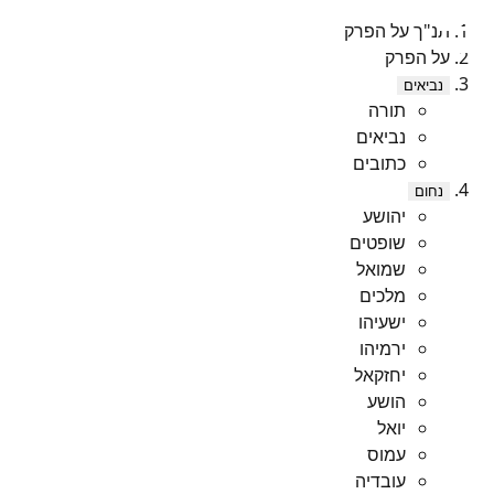
תנ"ך על הפרק
על הפרק
נביאים
תורה
נביאים
כתובים
נחום
יהושע
שופטים
שמואל
מלכים
ישעיהו
ירמיהו
יחזקאל
הושע
יואל
עמוס
עובדיה