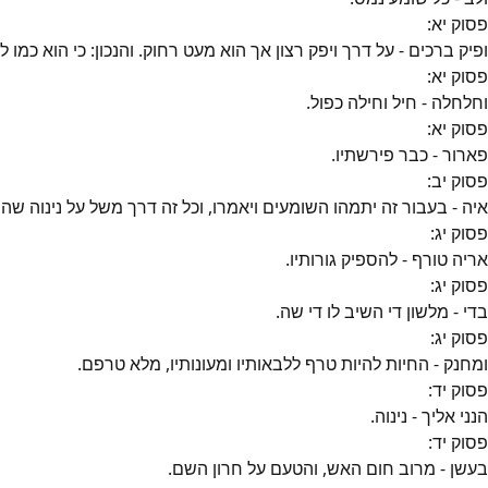
פסוק
יא
:
ופיק ברכים - על דרך ויפק רצון אך הוא מעט רחוק. והנכון: כי הוא כמו 
פסוק
יא
:
וחלחלה - חיל וחילה כפול.
פסוק
יא
:
פארור - כבר פירשתיו.
פסוק
יב
:
איה - בעבור זה יתמהו השומעים ויאמרו, וכל זה דרך משל על נינוה שהי
פסוק
יג
:
אריה טורף - להספיק גורותיו.
פסוק
יג
:
בדי - מלשון די השיב לו די שה.
פסוק
יג
:
ומחנק - החיות להיות טרף ללבאותיו ומעונותיו, מלא טרפם.
פסוק
יד
:
הנני אליך - נינוה.
פסוק
יד
:
בעשן - מרוב חום האש, והטעם על חרון השם.