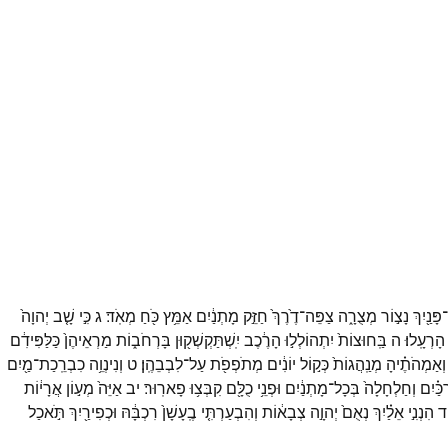
־
פָּנַ֖יִךְ
נָצ֣וֹר
מְצֻרָ֑ה
צַפֵּה־
דֶ֙רֶךְ֙
חַזֵּ֣ק
מָתְנַ֔יִם
אַמֵּ֥ץ
כֹּ֖חַ
מְאֹֽד׃
ג
כִּ֣י
שָׁ֤ב
יְהוָה֙
הָרְעָֽלוּ׃
ה
בַּֽחוּצוֹת֙
יִתְהוֹלְל֣וּ
הָרֶ֔כֶב
יִֽשְׁתַּקְשְׁק֖וּן
בָּרְחֹב֑וֹת
מַרְאֵיהֶן֙
כַּלַּפִּידִ֔ם
וְאַמְהֹתֶ֗יהָ
מְנַֽהֲגוֹת֙
כְּק֣וֹל
יוֹנִ֔ים
מְתֹפְפֹ֖ת
עַל־
לִבְבֵהֶֽן׃
ט
וְנִינְוֵ֥ה
כִבְרֵֽכַת־
מַ֖יִם
ְכַּ֗יִם
וְחַלְחָלָה֙
בְּכָל־
מָתְנַ֔יִם
וּפְנֵ֥י
כֻלָּ֖ם
קִבְּצ֥וּ
פָארֽוּר׃
יב
אַיֵּה֙
מְע֣וֹן
אֲרָי֔וֹת
ד
הִנְנִ֣י
אֵלַ֗יִךְ
נְאֻם֙
יְהוָ֣ה
צְבָא֔וֹת
וְהִבְעַרְתִּ֤י
בֶֽעָשָׁן֙
רִכְבָּ֔הּ
וּכְפִירַ֖יִךְ
תֹּ֣אכַל