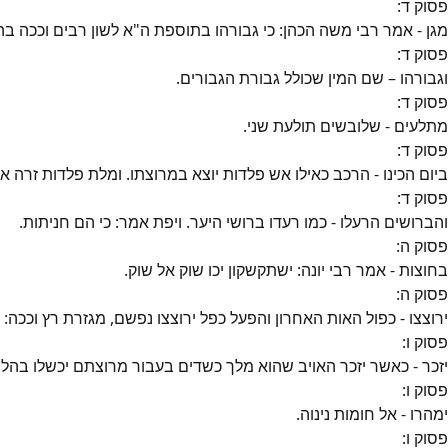
פסוק
ד
:
מגן - אמר רבי משה הכהן: כי גבורהו בתוספת ה"א לשון רבים וככה בהת
פסוק
ד
:
וגבורהו – שם המין שכולל גבורת הגבורים.
פסוק
ד
:
מתלעים - שלובשים תולעת שני.
פסוק
ד
:
ביום הכינו - הרכב כאילו אש פלדות יוצא במרוצתו. ומלת פלדות זרה או
פסוק
ד
:
והברושים הרעלו - כמו רעדו ברושי היער. ויפת אמר: כי הם חניתות.
פסוק
ה
:
בחוצות - אמר רבי יונה: ישתקשקון יכו שוק אל שוק.
פסוק
ה
:
ירוצצו - כפול האות האחרון והפעל כפל ירוצצו נפשם, מגזרת רץ וככה: 
פסוק
ו
:
יזכר - כאשר יזכר האויב שהוא מלך כשדים בעבור מרוצתם יכשלו בהלי
פסוק
ו
:
ימהרו - אל חומות נינוה.
פסוק
ו
: