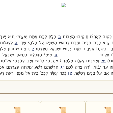
כְּט֣וֹב
לְאַרְצ֔וֹ
הֵיטִ֖יבוּ
מַצֵּבֽוֹת׃
ב
חָלַ֥ק
לִבָּ֖ם
עַתָּ֣ה
יֶאְשָׁ֑מוּ
ה֚וּא
יַעֲרֹ
ת
שָׁ֖וְא
כָּרֹ֣ת
בְּרִ֑ית
וּפָרַ֤ח
כָּרֹאשׁ֙
מִשְׁפָּ֔ט
עַ֖ל
תַּלְמֵ֥י
שָׂדָֽי׃
ה
לְעֶגְלוֹת֙
רֵ֑ב
בָּשְׁנָה֙
אֶפְרַ֣יִם
יִקָּ֔ח
וְיֵב֥וֹשׁ
יִשְׂרָאֵ֖ל
מֵעֲצָתֽוֹ׃
ז
נִדְמֶ֥ה
שֹׁמְר֖וֹן
מַלְכָּ
ּ
עָלֵֽינוּ׃
ט
מִימֵי֙
הַגִּבְעָ֔ה
חָטָ֖אתָ
יִשְׂרָאֵ֑ל
ש
ֽם׃
)
יא
וְאֶפְרַ֜יִם
עֶגְלָ֤ה
מְלֻמָּדָה֙
אֹהַ֣בְתִּי
לָד֔וּשׁ
וַאֲנִ֣י
עָבַ֔רְתִּי
עַל־
ט֖וּ
ָ֔ה
עַד־
יָב֕וֹא
וְיֹרֶ֥ה
צֶ֖דֶק
לָכֶֽם׃
יג
חֲרַשְׁתֶּם־
רֶ֛שַׁע
עַוְלָ֥תָה
קְצַרְתֶּ֖ם
אֲכַ
ה
אֵ֥ם
עַל־
בָּנִ֖ים
רֻטָּֽשָׁה׃
טו
כָּ֗כָה
עָשָׂ֤ה
לָכֶם֙
בֵּֽית־
אֵ֔ל
מִפְּנֵ֖י
רָעַ֣ת
רָֽע
📜
📜
📜