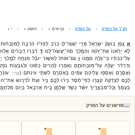
תנ"ך על הפרק
על הפרק
נביאים
הושע
י
א
גֶּ֤פֶן
בּוֹקֵק֙
יִשְׂרָאֵ֔ל
פְּרִ֖י
יְשַׁוֶּה־
לּ֑וֹ
כְּרֹ֣ב
לְפִרְי֗וֹ
הִרְבָּה֙
לַֽמִּזְבְּח֔וֹת
לֹ֤א
יָרֵ֙אנוּ֙
אֶת־
יְהֹוָ֔ה
וְהַמֶּ֖לֶךְ
מַה־
יַּֽעֲשֶׂה־
לָּֽנוּ׃
ד
דִּבְּר֣וּ
דְבָרִ֔ים
אָל֥וֹ
עַל־
כְּבוֹד֖וֹ
כִּֽי־
גָלָ֥ה
מִמֶּֽנּוּ׃
ו
גַּם־
אוֹתוֹ֙
לְאַשּׁ֣וּר
יוּבָ֔ל
מִנְחָ֖ה
לְמֶ֣לֶךְ
יָ
וְדַרְדַּ֔ר
יַעֲלֶ֖ה
עַל־
מִזְבְּחוֹתָ֑ם
וְאָמְר֤וּ
לֶֽהָרִים֙
כַּסּ֔וּנוּ
וְלַגְּבָע֖וֹת
נִפְל֥ו
וְאֶסֳּרֵ֑ם
וְאֻסְּפ֤וּ
עֲלֵיהֶם֙
עַמִּ֔ים
בְּאָסְרָ֖ם
לִשְׁתֵּ֥י
עינתם
(
עוֹנֹתָ
לָכֶ֤ם
לִצְדָקָה֙
קִצְר֣וּ
לְפִי־
חֶ֔סֶד
נִ֥ירוּ
לָכֶ֖ם
נִ֑יר
וְעֵת֙
לִדְר֣וֹשׁ
אֶת־
יְהו
בְּעַמֶּךָ֒
וְכָל־
מִבְצָרֶ֣יךָ
יוּשַּׁ֔ד
כְּשֹׁ֧ד
שַֽׁלְמַ֛ן
בֵּ֥ית
אַֽרְבֵ֖אל
בְּי֣וֹם
מִלְחָמָ֑
📖
פרשנים על הפרק
📜
📜