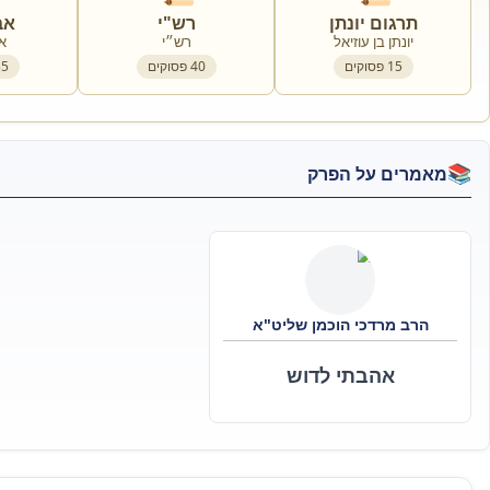
תרגום יונתן
רש"י
אב
יונתן בן עוזיאל
רש״י
א
15
פסוקים
40
פסוקים
35
📚
מאמרים על הפרק
הרב מרדכי הוכמן שליט"א
אהבתי לדוש