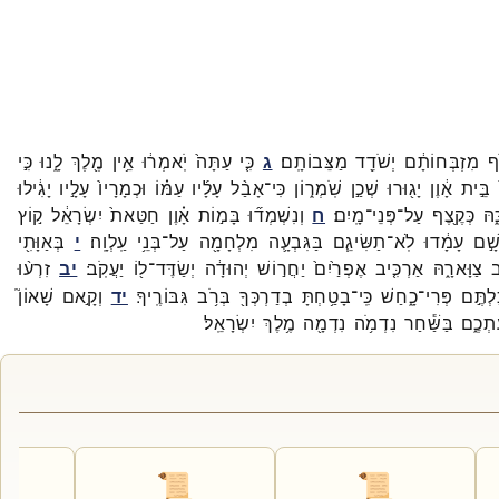
֣ף
מִזְבְּחוֹתָ֔ם
יְשֹׁדֵ֖ד
מַצֵּבוֹתָֽם׃
ג
כִּ֤י
עַתָּה֙
יֹֽאמְר֔וּ
אֵ֥ין
מֶ֖לֶךְ
לָ֑נוּ
כִּ֣י
בֵּ֣ית
אָ֔וֶן
יָג֖וּרוּ
שְׁכַ֣ן
שֹֽׁמְר֑וֹן
כִּי־
אָבַ֨ל
עָלָ֜יו
עַמּ֗וֹ
וּכְמָרָיו֙
עָלָ֣יו
יָגִ֔ילוּ
֑הּ
כְּקֶ֖צֶף
עַל־
פְּנֵי־
מָֽיִם׃
ח
וְנִשְׁמְד֞וּ
בָּמ֣וֹת
אָ֗וֶן
חַטַּאת֙
יִשְׂרָאֵ֔ל
ק֣וֹץ
ָׁ֣ם
עָמָ֔דוּ
לֹֽא־
תַשִּׂיגֵ֧ם
בַּגִּבְעָ֛ה
מִלְחָמָ֖ה
עַל־
בְּנֵ֥י
עַֽלְוָֽה׃
י
בְּאַוָּתִ֖י
ב
צַוָּארָ֑הּ
אַרְכִּ֤יב
אֶפְרַ֙יִם֙
יַחֲר֣וֹשׁ
יְהוּדָ֔ה
יְשַׂדֶּד־
ל֖וֹ
יַעֲקֹֽב׃
יב
זִרְע֨וּ
לְתֶּ֣ם
פְּרִי־
כָ֑חַשׁ
כִּֽי־
בָטַ֥חְתָּ
בְדַרְכְּךָ֖
בְּרֹ֥ב
גִּבּוֹרֶֽיךָ׃
יד
וְקָ֣אם
שָׁאוֹן֮
ַתְכֶ֑ם
בַּשַּׁ֕חַר
נִדְמֹ֥ה
נִדְמָ֖ה
מֶ֥לֶךְ
יִשְׂרָאֵֽל׃
📜
📜