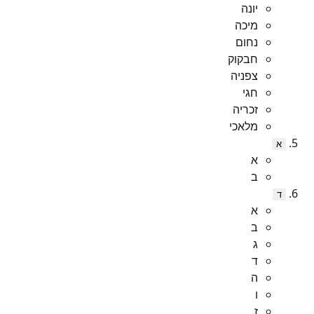
יונה
מיכה
נחום
חבקוק
צפניה
חגי
זכריה
מלאכי
א
א
ב
ד
א
ב
ג
ד
ה
ו
ז