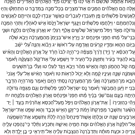
כָּזֹ֖את
אֶתְמ֥וֹל
שִׁלְשֹֽׁם׃
ח
א֣וֹי
לָ֔נוּ
מִ֣י
יַצִּילֵ֔נוּ
מִיַּ֛ד
הָאֱלֹהִ֥ים
הָאַדִּירִ֖ים
הָאֵ֑לֶּה
אֵ֧לֶּה
הֵ֣ם
הָאֱלֹהִ֗ים
הַמַּכִּ֧ים
אֶת־
מִצְרַ֛יִם
בְּכָל־
מַכָּ֖ה
בַּמִּדְבָּֽר׃
ט
הִֽתְחַזְּק֞וּ
וִֽהְי֤וּ
לַֽאֲנָשִׁים֙
פְּלִשְׁתִּ֔ים
פֶּ֚ן
תַּעַבְד֣וּ
לָעִבְרִ֔ים
כַּאֲשֶׁ֥ר
עָבְד֖וּ
לָכֶ֑ם
וִהְיִיתֶ֥ם
לַאֲנָשִׁ֖ים
וְנִלְחַמְתֶּֽם׃
י
וַיִּלָּחֲמ֣וּ
פְלִשְׁתִּ֗ים
וַיִּנָּ֤גֶף
יִשְׂרָאֵל֙
וַיָּנֻ֙סוּ֙
אִ֣ישׁ
לְאֹהָלָ֔יו
וַתְּהִ֥י
הַמַּכָּ֖ה
גְּדוֹלָ֣ה
מְאֹ֑ד
וַיִּפֹּל֙
מִיִּשְׂרָאֵ֔ל
שְׁלֹשִׁ֥ים
אֶ֖לֶף
רַגְלִֽי׃
יא
וַאֲר֥וֹן
אֱלֹהִ֖ים
נִלְקָ֑ח
וּשְׁנֵ֤י
בְנֵֽי־
עֵלִי֙
מֵ֔תוּ
חָפְנִ֖י
וּפִֽינְחָֽס׃
יב
וַיָּ֤רָץ
אִישׁ־
בִּנְיָמִן֙
מֵהַמַּ֣עֲרָכָ֔ה
וַיָּבֹ֥א
שִׁלֹ֖ה
בַּיּ֣וֹם
הַה֑וּא
וּמַדָּ֣יו
קְרֻעִ֔ים
וַאֲדָמָ֖ה
עַל־
רֹאשֽׁוֹ׃
יג
וַיָּב֗וֹא
וְהִנֵּ֣ה
עֵ֠לִי
יֹשֵׁ֨ב
עַֽל־
הַכִּסֵּ֜א
יך
(
יַ֥ד
)
דֶּ֙רֶךְ֙
מְצַפֶּ֔ה
כִּֽי־
הָיָ֤ה
לִבּוֹ֙
חָרֵ֔ד
עַ֖ל
אֲר֣וֹן
הָאֱלֹהִ֑ים
וְהָאִ֗ישׁ
בָּ֚א
לְהַגִּ֣יד
בָּעִ֔יר
וַתִּזְעַ֖ק
כָּל־
הָעִֽיר׃
יד
וַיִּשְׁמַ֤ע
עֵלִי֙
אֶת־
ק֣וֹל
הַצְּעָקָ֔ה
וַיֹּ֕אמֶר
מֶ֛ה
ק֥וֹל
הֶהָמ֖וֹן
הַזֶּ֑ה
וְהָאִ֣ישׁ
מִהַ֔ר
וַיָּבֹ֖א
וַיַּגֵּ֥ד
לְעֵלִֽי׃
טו
וְעֵלִ֕י
בֶּן־
תִּשְׁעִ֥ים
וּשְׁמֹנֶ֖ה
שָׁנָ֑ה
וְעֵינָ֣יו
קָ֔מָה
וְלֹ֥א
יָכ֖וֹל
לִרְאֽוֹת׃
טז
וַיֹּ֨אמֶר
הָאִ֜ישׁ
אֶל־
עֵלִ֗י
אָֽנֹכִי֙
הַבָּ֣א
מִן־
הַמַּעֲרָכָ֔ה
וַאֲנִ֕י
מִן־
הַמַּעֲרָכָ֖ה
נַ֣סְתִּי
הַיּ֑וֹם
וַיֹּ֛אמֶר
מֶֽה־
הָיָ֥ה
הַדָּבָ֖ר
בְּנִֽי׃
יז
וַיַּ֨עַן
הַֽמְבַשֵּׂ֜ר
וַיֹּ֗אמֶר
נָ֤ס
יִשְׂרָאֵל֙
לִפְנֵ֣י
פְלִשְׁתִּ֔ים
וְגַ֛ם
מַגֵּפָ֥ה
גְדוֹלָ֖ה
הָיְתָ֣ה
בָעָ֑ם
וְגַם־
שְׁנֵ֨י
בָנֶ֜יךָ
מֵ֗תוּ
חָפְנִי֙
וּפִ֣ינְחָ֔ס
וַאֲר֥וֹן
הָאֱלֹהִ֖ים
נִלְקָֽחָה׃
יח
וַיְהִ֞י
כְּהַזְכִּיר֣וֹ ׀
אֶת־
אֲר֣וֹן
הָאֱלֹהִ֗ים
וַיִּפֹּ֣ל
מֵֽעַל־
הַ֠כִּסֵּא
אֲחֹ֨רַנִּ֜ית
בְּעַ֣ד ׀
יַ֣ד
הַשַּׁ֗עַר
וַתִּשָּׁבֵ֤ר
מַפְרַקְתּוֹ֙
וַיָּמֹ֔ת
כִּֽי־
זָקֵ֥ן
הָאִ֖ישׁ
וְכָבֵ֑ד
וְה֛וּא
שָׁפַ֥ט
אֶת־
יִשְׂרָאֵ֖ל
אַרְבָּעִ֥ים
שָׁנָֽה׃
יט
וְכַלָּת֣וֹ
אֵֽשֶׁת־
פִּינְחָס֮
הָרָ֣ה
לָלַת֒
וַתִּשְׁמַ֣ע
אֶת־
הַשְּׁמֻעָ֔ה
אֶל־
הִלָּקַח֙
אֲר֣וֹן
הָאֱלֹהִ֔ים
וּמֵ֥ת
חָמִ֖יהָ
וְאִישָׁ֑הּ
וַתִּכְרַ֣ע
וַתֵּ֔לֶד
כִּֽי־
נֶהֶפְכ֥וּ
עָלֶ֖יהָ
צִרֶֽיהָ׃
כ
וּכְעֵ֣ת
מוּתָ֗הּ
וַתְּדַבֵּ֙רְנָה֙
הַנִּצָּב֣וֹת
עָלֶ֔יהָ
אַל־
תִּֽירְאִ֖י
כִּ֣י
בֵ֣ן
יָלָ֑דְתְּ
וְלֹ֥א