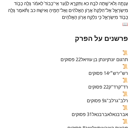
עָנְתָ֖ה
וְלֹא־
שָׁ֥תָה
לִבָּֽהּ׃
כא
וַתִּקְרָ֣א
לַנַּ֗עַר
אִֽי־
כָבוֹד֙
לֵאמֹ֔ר
גָּלָ֥ה
כָב֖וֹד
מִיִּשְׂרָאֵ֑ל
אֶל־
הִלָּקַח֙
אֲר֣וֹן
הָאֱלֹהִ֔ים
וְאֶל־
חָמִ֖יהָ
וְאִישָֽׁהּ׃
כב
וַתֹּ֕אמֶר
גָּלָ֥ה
כָב֖וֹד
מִיִּשְׂרָאֵ֑ל
כִּ֥י
נִלְקַ֖ח
אֲר֥וֹן
הָאֱלֹהִֽים׃
📖
פרשנים על הפרק
📜
תרגום יונתן
יונתן בן עוזיאל
22
פסוקים
📜
רש"י
רש״י
14
פסוקים
📜
רד"ק
רד"ק
22
פסוקים
📜
רלב"ג
רלב"ג
9
פסוקים
📜
אברבנאל
אברבנאל
31
פסוקים
📜
מראות הצובאות
אלשיך
8
פסוקים