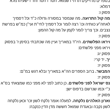
בספרים מדוייקים תרתי דשמואל חסר דחסר וחד דישעיהו מלא
דמלא:
פסוק
ו
:
מה קול התרועה.
מה שנמסר במסורה גדולה כ"ד וכל דסמיך
לאחה"ע כוותיה וכו' רצה לומר וכל דסמיך לחי"ת ועי"ן כמ"ש בפרשת
נצבים. וכך צריך לומר לקמן על מה קול ההמון:
פסוק
ז
:
ויראו הפלשתים.
היו"ד במאריך ועיין מה שכתבתי בסימן ז' בפסוק
ויראו מפני פלשתים:
פסוק
יג
:
יך.
יד קרי:
פסוק
יז
:
המבשר.
ברוב הספרים הה"א במאריך ובלא דגש במ"ם:
פסוק
יז
:
נס ישראל לפני פלשתים.
כן כתוב לפני לא מפני כמו שמצאתי בס"א
כ"י וכמו שנרשם בדפוס ישן:
פסוק
יז
:
וארון האלהים נלקחה.
למעלה אומר נלקח לשון זכר וכאן נלקחה
לשון נקבה ובאגדת שמואל חששה מדן הדין כנקבה: