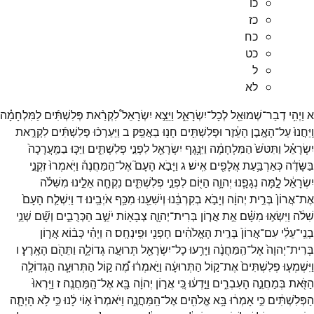
כו
כז
כח
כט
ל
לא
א
וַיְהִ֥י
דְבַר־
שְׁמוּאֵ֖ל
לְכָל־
יִשְׂרָאֵ֑ל
וַיֵּצֵ֣א
יִשְׂרָאֵל֩
לִקְרַ֨את
פְּלִשְׁתִּ֜ים
לַמִּלְחָמָ֗ה
וַֽיַּחֲנוּ֙
עַל־
הָאֶ֣בֶן
הָעֵ֔זֶר
וּפְלִשְׁתִּ֖ים
חָנ֥וּ
בַאֲפֵֽק׃
ב
וַיַּעַרְכ֨וּ
פְלִשְׁתִּ֜ים
לִקְרַ֣את
יִשְׂרָאֵ֗ל
וַתִּטֹּשׁ֙
הַמִּלְחָמָ֔ה
וַיִּנָּ֥גֶף
יִשְׂרָאֵ֖ל
לִפְנֵ֣י
פְלִשְׁתִּ֑ים
וַיַּכּ֤וּ
בַמַּֽעֲרָכָה֙
בַּשָּׂדֶ֔ה
כְּאַרְבַּ֥עַת
אֲלָפִ֖ים
אִֽישׁ׃
ג
וַיָּבֹ֣א
הָעָם֮
אֶל־
הַֽמַּחֲנֶה֒
וַיֹּֽאמְרוּ֙
זִקְנֵ֣י
יִשְׂרָאֵ֔ל
לָ֣מָּה
נְגָפָ֧נוּ
יְהוָ֛ה
הַיּ֖וֹם
לִפְנֵ֣י
פְלִשְׁתִּ֑ים
נִקְחָ֧ה
אֵלֵ֣ינוּ
מִשִּׁלֹ֗ה
אֶת־
אֲרוֹן֙
בְּרִ֣ית
יְהוָ֔ה
וְיָבֹ֣א
בְקִרְבֵּ֔נוּ
וְיֹשִׁעֵ֖נוּ
מִכַּ֥ף
אֹיְבֵֽינוּ׃
ד
וַיִּשְׁלַ֤ח
הָעָם֙
שִׁלֹ֔ה
וַיִּשְׂא֣וּ
מִשָּׁ֗ם
אֵ֣ת
אֲר֧וֹן
בְּרִית־
יְהוָ֛ה
צְבָא֖וֹת
יֹשֵׁ֣ב
הַכְּרֻבִ֑ים
וְשָׁ֞ם
שְׁנֵ֣י
בְנֵֽי־
עֵלִ֗י
עִם־
אֲרוֹן֙
בְּרִ֣ית
הָאֱלֹהִ֔ים
חָפְנִ֖י
וּפִֽינְחָֽס׃
ה
וַיְהִ֗י
כְּב֨וֹא
אֲר֤וֹן
בְּרִית־
יְהוָה֙
אֶל־
הַֽמַּחֲנֶ֔ה
וַיָּרִ֥עוּ
כָל־
יִשְׂרָאֵ֖ל
תְּרוּעָ֣ה
גְדוֹלָ֑ה
וַתֵּהֹ֖ם
הָאָֽרֶץ׃
ו
וַיִּשְׁמְע֤וּ
פְלִשְׁתִּים֙
אֶת־
ק֣וֹל
הַתְּרוּעָ֔ה
וַיֹּ֣אמְר֔וּ
מֶ֠ה
ק֣וֹל
הַתְּרוּעָ֧ה
הַגְּדוֹלָ֛ה
הַזֹּ֖את
בְּמַחֲנֵ֣ה
הָעִבְרִ֑ים
וַיֵּ֣דְע֔וּ
כִּ֚י
אֲר֣וֹן
יְהוָ֔ה
בָּ֖א
אֶל־
הַֽמַּחֲנֶֽה׃
ז
וַיִּֽרְאוּ֙
הַפְּלִשְׁתִּ֔ים
כִּ֣י
אָמְר֔וּ
בָּ֥א
אֱלֹהִ֖ים
אֶל־
הַֽמַּחֲנֶ֑ה
וַיֹּאמְרוּ֙
א֣וֹי
לָ֔נוּ
כִּ֣י
לֹ֥א
הָיְתָ֛ה