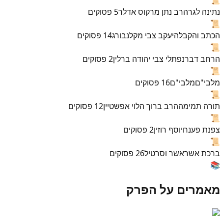
נתינה לגר
הרב נתן מרקוס אדלר
5
פסוקים
📜
הכתב והקבלה
יעקב צבי מקלנבורג
14
פסוקים
📜
הרחב דבר
נפתלי צבי יהודה ברלין
2
פסוקים
📜
מלבי"ם
מלבי"ם
16
פסוקים
📜
תורה תמימה
הרב ברוך הלוי אפשטיין
12
פסוקים
📜
צפנת פענח
יוסף רוזין
2
פסוקים
📜
ברכת אשר
אשר וסרטיל
26
פסוקים
📚
מאמרים על הפרק