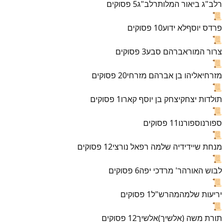
רלב"ג ביאור המלות
רלב"ג
5
פסוקים
📜
פרדס יוסף
לא ידוע
10
פסוקים
📜
צרור המור
אברהם סבע
3
פסוקים
📜
מזרחי
אליהו בן אברהם מזרחי
20
פסוקים
📜
תולדות יצחק
יצחק בן יוסף קארו
1
פסוקים
📜
ספורנו
ספורנו
11
פסוקים
📜
מנחת שי
ידידיה שלמה רפאל נורצי
12
פסוקים
📜
לבוש האורה
ר' מרדכי יפה
6
פסוקים
📜
יריעות שלמה
מהרש"ל
1
פסוקים
📜
תורת משה (אלשיך)
אלשיך
12
פסוקים