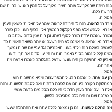
בזה היתה שהמלך על אותה העיר ימלוך על כל המין האנושי בהיות שם
דרישת כלם:
פסוק
ה
:
וירד ה' לראות.
הנה ל' הירידה לראות יאמר על האל ית' כשאין הענין
אז ראוי לעונש אלא מפני הקלקול הנמשך אליו בסוף הענין כבן סורר
ומורה שאמרו ירדה תורה לסוף דעתו. וכן היה ענין סדום שכתב בו
ארדה נא ואראה. כי אמנם לא היה רשעם אז יותר משאר האומות כדי
לענשם בעולם הזה זולתי בענין האכזריות נגד עניי עם שהיה נמשך
ממנו קלקול גמור בסוף כאמרו הנה זה הי' עון סדום אחותך ויד עני
ואביון לא החזיקה וכן היה עונש ישראל בהגלותם כאמרו אראה מה
אחריתם:
פסוק
ו
:
הן עם אחד.
כי אמנם הבטול המפר עצות ומניא מחשבות הוא
המחלוקת הקורה ביניהם אם לסבת הדתות ואם לסבת הלשונות. והנה
אלה היו עם אחד בענין הדת כי היו כלם מסכימים בדעת אנשי
הצא"בה ועם זה היה כלם מסכימים בלשון:
פסוק
ו
:
וזה החלם לעשות.
וגם כן נמצאה לכלם עתה זאת ההתחלה שעשו