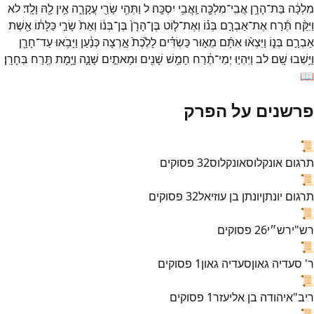
מִלְכָּ֔ה
בַּת־
הָרָ֥ן
אֲבִֽי־
מִלְכָּ֖ה
וַֽאֲבִ֥י
יִסְכָּֽה׃
ל
וַתְּהִ֥י
שָׂרַ֖י
עֲקָרָ֑ה
אֵ֥ין
לָ֖הּ
וָלָֽד׃
לא
וַיִּקַּ֨ח
תֶּ֜רַח
אֶת־
אַבְרָ֣ם
בְּנ֗וֹ
וְאֶת־
ל֤וֹט
בֶּן־
הָרָן֙
בֶּן־
בְּנ֔וֹ
וְאֵת֙
שָׂרַ֣י
כַּלָּת֔וֹ
אֵ֖שֶׁת
אַבְרָ֣ם
בְּנ֑וֹ
וַיֵּצְא֨וּ
אִתָּ֜ם
מֵא֣וּר
כַּשְׂדִּ֗ים
לָלֶ֙כֶת֙
אַ֣רְצָה
כְּנַ֔עַן
וַיָּבֹ֥אוּ
עַד־
חָרָ֖ן
וַיֵּ֥שְׁבוּ
שָֽׁם׃
לב
וַיִּהְי֣וּ
יְמֵי־
תֶ֔רַח
חָמֵ֥שׁ
שָׁנִ֖ים
וּמָאתַ֣יִם
שָׁנָ֑ה
וַיָּ֥מָת
תֶּ֖רַח
בְּחָרָֽן׃
📖
פרשנים על הפרק
📜
תרגום אונקלוס
אונקלוס
32
פסוקים
📜
תרגום יונתן
יונתן בן עוזיאל
32
פסוקים
📜
רש"י
רש״י
26
פסוקים
📜
ר' סעדיה גאון
סעדיה גאון
1
פסוקים
📜
ריב"א
יהודה בן אליעזר
1
פסוקים
📜