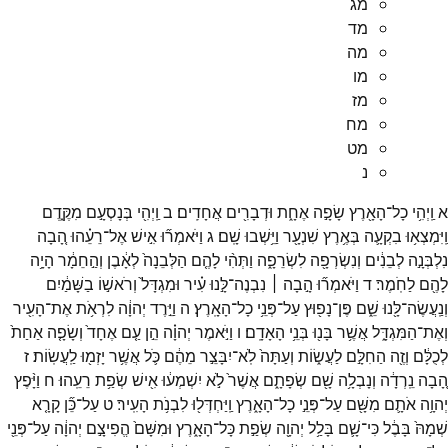
מג
מד
מה
מו
מז
מח
מט
נ
א
וַֽיְהִ֥י
כָל־
הָאָ֖רֶץ
שָׂפָ֣ה
אֶחָ֑ת
וּדְבָרִ֖ים
אֲחָדִֽים׃
ב
וַֽיְהִ֖י
בְּנָסְעָ֣ם
מִקֶּ֑דֶם
וַֽיִּמְצְא֥וּ
בִקְעָ֛ה
בְּאֶ֥רֶץ
שִׁנְעָ֖ר
וַיֵּ֥שְׁבוּ
שָֽׁם׃
ג
וַיֹּאמְר֞וּ
אִ֣ישׁ
אֶל־
רֵעֵ֗הוּ
הָ֚בָה
נִלְבְּנָ֣ה
לְבֵנִ֔ים
וְנִשְׂרְפָ֖ה
לִשְׂרֵפָ֑ה
וַתְּהִ֨י
לָהֶ֤ם
הַלְּבֵנָה֙
לְאָ֔בֶן
וְהַ֣חֵמָ֔ר
הָיָ֥ה
לָהֶ֖ם
לַחֹֽמֶר׃
ד
וַיֹּאמְר֞וּ
הָ֣בָה ׀
נִבְנֶה־
לָּ֣נוּ
עִ֗יר
וּמִגְדָּל֙
וְרֹאשׁ֣וֹ
בַשָּׁמַ֔יִם
וְנַֽעֲשֶׂה־
לָּ֖נוּ
שֵׁ֑ם
פֶּן־
נָפ֖וּץ
עַל־
פְּנֵ֥י
כָל־
הָאָֽרֶץ׃
ה
וַיֵּ֣רֶד
יְהוָ֔ה
לִרְאֹ֥ת
אֶת־
הָעִ֖יר
וְאֶת־
הַמִּגְדָּ֑ל
אֲשֶׁ֥ר
בָּנ֖וּ
בְּנֵ֥י
הָאָדָֽם׃
ו
וַיֹּ֣אמֶר
יְהוָ֗ה
הֵ֣ן
עַ֤ם
אֶחָד֙
וְשָׂפָ֤ה
אַחַת֙
לְכֻלָּ֔ם
וְזֶ֖ה
הַחִלָּ֣ם
לַעֲשׂ֑וֹת
וְעַתָּה֙
לֹֽא־
יִבָּצֵ֣ר
מֵהֶ֔ם
כֹּ֛ל
אֲשֶׁ֥ר
יָזְמ֖וּ
לַֽעֲשֽׂוֹת׃
ז
הָ֚בָה
נֵֽרְדָ֔ה
וְנָבְלָ֥ה
שָׁ֖ם
שְׂפָתָ֑ם
אֲשֶׁר֙
לֹ֣א
יִשְׁמְע֔וּ
אִ֖ישׁ
שְׂפַ֥ת
רֵעֵֽהוּ׃
ח
וַיָּ֨פֶץ
יְהוָ֥ה
אֹתָ֛ם
מִשָּׁ֖ם
עַל־
פְּנֵ֣י
כָל־
הָאָ֑רֶץ
וַֽיַּחְדְּל֖וּ
לִבְנֹ֥ת
הָעִֽיר׃
ט
עַל־
כֵּ֞ן
קָרָ֤א
שְׁמָהּ֙
בָּבֶ֔ל
כִּי־
שָׁ֛ם
בָּלַ֥ל
יְהוָ֖ה
שְׂפַ֣ת
כָּל־
הָאָ֑רֶץ
וּמִשָּׁם֙
הֱפִיצָ֣ם
יְהוָ֔ה
עַל־
פְּנֵ֖י