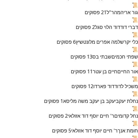
📜
גור אריה
מהר"ל
21
פסוקים
📜
דברי דוד
דוד הלוי סגל
2
פסוקים
📜
כלי יקר
שלמה אפרים מלונטשיץ
6
פסוקים
📜
שפתי חכמים
שבתי בס
13
פסוקים
📜
אור החיים
חיים בן עטר
11
פסוקים
📜
משכיל לדוד
דוד פארדו
12
פסוקים
📜
נחלת יעקב
יעקב בן יעקב משה מליסא
1
פסוקים
📜
נחל קדומים
ר' חיים יוסף דוד אזולאי
2
פסוקים
📜
חומת אנך
ר' חיים יוסף דוד אזולאי
5
פסוקים
📜