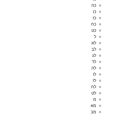
כה
כו
כז
כח
כט
ל
לא
לב
לג
לד
לה
לו
לז
לח
לט
מ
מא
מב