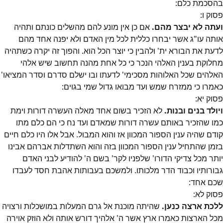
בהסכמת כלם:
פסוק
ו
:
ועתה לא יבצר מהם.
אם כן אין מונע להם מהשלים כונתם ותהיה
אותה עו"ג אשר יבחרו כללית לכל מין האדם ולא יפנה אחד מהם
לדעת את הבורא ית' ולהבין כי יוצר הכל הוא. והפוך זה יקרה כשתהיה
מחלוקת בענין האלהי הנכר כי כל אחת מהנה תחשוב שיש אלהי
האלהים שכל האלוהות מסכימי' לדעתו ובו ישלם סדרם וסדר המציאו'
כאמרו כי ממזרח שמש ועד מבואו גדול שמי בגוים:
פסוק
יא
:
ויולד בנים ובנות.
לא הזכיר בשום אחד מאלה העשרה דורות וימת
כמו שהזכיר באותם עשרה דורות שמאדם ועד נח כי הם כלם מתו
קודם שהיה ענין הספור המכוון אז והוא המבול. אבל אלו היו כלם חיים
בזמן שהתחיל ענין הספור המכוון בזה והוא השתדלות אברהם אבינו
יותר מכל צדיקי הדורו' שלפניו לקר' בשם ה' להודיע לבני האדם
גבורותיו וכבוד הדר מלכותו. ולמשכם בעבותות אהבת חסד לעבדו
שכם אחד:
פסוק
לא
:
ללכת ארצה כנען.
שהיתה מוכנת אל גרם המעלות במושכלות ורצויה
מכל הארצות כאמרו ארץ אשר ה' אלהיך דורש אותה ולא הוזק אוירה