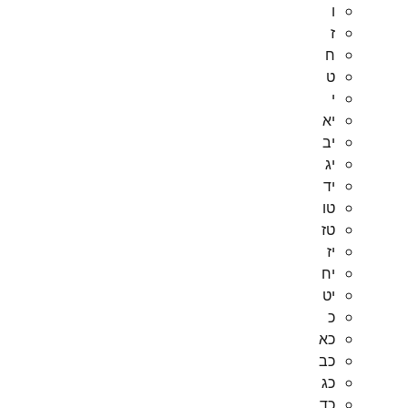
ו
ז
ח
ט
י
יא
יב
יג
יד
טו
טז
יז
יח
יט
כ
כא
כב
כג
כד