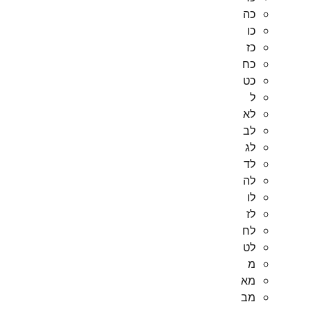
כה
כו
כז
כח
כט
ל
לא
לב
לג
לד
לה
לו
לז
לח
לט
מ
מא
מב