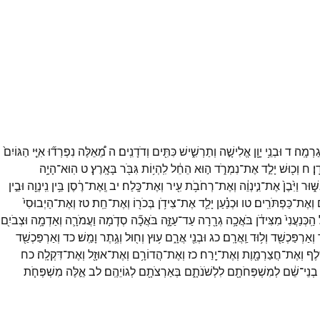
גַרְמָֽה׃
ד
וּבְנֵ֥י
יָוָ֖ן
אֱלִישָׁ֣ה
וְתַרְשִׁ֑ישׁ
כִּתִּ֖ים
וְדֹדָנִֽים׃
ה
מֵ֠אֵלֶּה
נִפְרְד֞וּ
אִיֵּ֤י
הַגּוֹיִם֙
ֽן׃
ח
וְכ֖וּשׁ
יָלַ֣ד
אֶת־
נִמְרֹ֑ד
ה֣וּא
הֵחֵ֔ל
לִֽהְי֥וֹת
גִּבֹּ֖ר
בָּאָֽרֶץ׃
ט
הֽוּא־
הָיָ֥ה
ּׁ֑וּר
וַיִּ֙בֶן֙
אֶת־
נִ֣ינְוֵ֔ה
וְאֶת־
רְחֹבֹ֥ת
עִ֖יר
וְאֶת־
כָּֽלַח׃
יב
וְֽאֶת־
רֶ֔סֶן
בֵּ֥ין
נִֽינְוֵ֖ה
וּבֵ֣ין
ם
וְאֶת־
כַּפְתֹּרִֽים׃
טו
וּכְנַ֗עַן
יָלַ֛ד
אֶת־
צִידֹ֥ן
בְּכֹר֖וֹ
וְאֶת־
חֵֽת׃
טז
וְאֶת־
הַיְבוּסִי֙
הַֽכְּנַעֲנִי֙
מִצִּידֹ֔ן
בֹּאֲכָ֥ה
גְרָ֖רָה
עַד־
עַזָּ֑ה
בֹּאֲכָ֞ה
סְדֹ֧מָה
וַעֲמֹרָ֛ה
וְאַדְמָ֥ה
וּצְבֹיִ֖ם
וְאַרְפַּכְשַׁ֖ד
וְל֥וּד
וַֽאֲרָֽם׃
כג
וּבְנֵ֖י
אֲרָ֑ם
ע֥וּץ
וְח֖וּל
וְגֶ֥תֶר
וָמַֽשׁ׃
כד
וְאַרְפַּכְשַׁ֖ד
֑לֶף
וְאֶת־
חֲצַרְמָ֖וֶת
וְאֶת־
יָֽרַח׃
כז
וְאֶת־
הֲדוֹרָ֥ם
וְאֶת־
אוּזָ֖ל
וְאֶת־
דִּקְלָֽה׃
כח
בְנֵי־
שֵׁ֔ם
לְמִשְׁפְּחֹתָ֖ם
לִלְשֹׁנֹתָ֑ם
בְּאַרְצֹתָ֖ם
לְגוֹיֵהֶֽם׃
לב
אֵ֣לֶּה
מִשְׁפְּחֹ֧ת