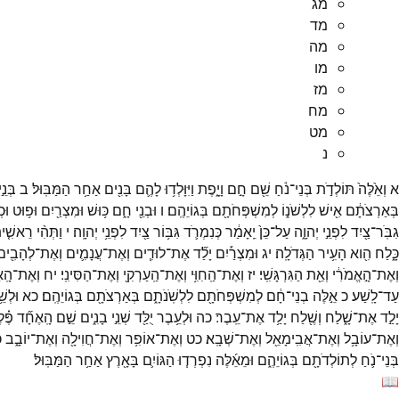
מג
מד
מה
מו
מז
מח
מט
נ
א
וְאֵ֙לֶּה֙
תּוֹלְדֹ֣ת
בְּנֵי־
נֹ֔חַ
שֵׁ֖ם
חָ֣ם
וָיָ֑פֶת
וַיִּוָּלְד֥וּ
לָהֶ֛ם
בָּנִ֖ים
אַחַ֥ר
הַמַּבּֽוּל׃
ב
בְּנֵ֣י
בְּאַרְצֹתָ֔ם
אִ֖ישׁ
לִלְשֹׁנ֑וֹ
לְמִשְׁפְּחֹתָ֖ם
בְּגוֹיֵהֶֽם׃
ו
וּבְנֵ֖י
חָ֑ם
כּ֥וּשׁ
וּמִצְרַ֖יִם
וּפ֥וּט
וּכְ
גִבֹּֽר־
צַ֖יִד
לִפְנֵ֣י
יְהוָ֑ה
עַל־
כֵּן֙
יֵֽאָמַ֔ר
כְּנִמְרֹ֛ד
גִּבּ֥וֹר
צַ֖יִד
לִפְנֵ֥י
יְהוָֽה׃
י
וַתְּהִ֨י
רֵאשִׁ֤י
כָּ֑לַח
הִ֖וא
הָעִ֥יר
הַגְּדֹלָֽה׃
יג
וּמִצְרַ֡יִם
יָלַ֞ד
אֶת־
לוּדִ֧ים
וְאֶת־
עֲנָמִ֛ים
וְאֶת־
לְהָבִ֖ים
וְאֶת־
הָ֣אֱמֹרִ֔י
וְאֵ֖ת
הַגִּרְגָּשִֽׁי׃
יז
וְאֶת־
הַֽחִוִּ֥י
וְאֶת־
הַֽעַרְקִ֖י
וְאֶת־
הַסִּינִֽי׃
יח
וְאֶת־
הָֽא
עַד־
לָֽשַׁע׃
כ
אֵ֣לֶּה
בְנֵי־
חָ֔ם
לְמִשְׁפְּחֹתָ֖ם
לִלְשֹֽׁנֹתָ֑ם
בְּאַרְצֹתָ֖ם
בְּגוֹיֵהֶֽם׃
כא
וּלְשׁ
יָלַ֣ד
אֶת־
שָׁ֑לַח
וְשֶׁ֖לַח
יָלַ֥ד
אֶת־
עֵֽבֶר׃
כה
וּלְעֵ֥בֶר
יֻלַּ֖ד
שְׁנֵ֣י
בָנִ֑ים
שֵׁ֣ם
הָֽאֶחָ֞ד
פֶּ֗ל
וְאֶת־
עוֹבָ֥ל
וְאֶת־
אֲבִֽימָאֵ֖ל
וְאֶת־
שְׁבָֽא׃
כט
וְאֶת־
אוֹפִ֥ר
וְאֶת־
חֲוִילָ֖ה
וְאֶת־
יוֹבָ֑ב
כ
בְּנֵי־
נֹ֛חַ
לְתוֹלְדֹתָ֖ם
בְּגוֹיֵהֶ֑ם
וּמֵאֵ֜לֶּה
נִפְרְד֧וּ
הַגּוֹיִ֛ם
בָּאָ֖רֶץ
אַחַ֥ר
הַמַּבּֽוּל׃
📖