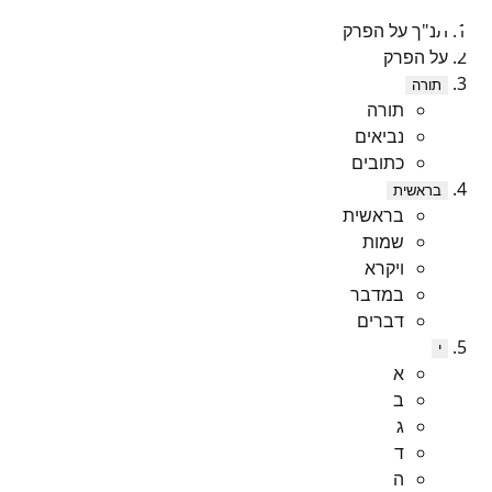
תנ"ך על הפרק
על הפרק
תורה
תורה
נביאים
כתובים
בראשית
בראשית
שמות
ויקרא
במדבר
דברים
י
א
ב
ג
ד
ה