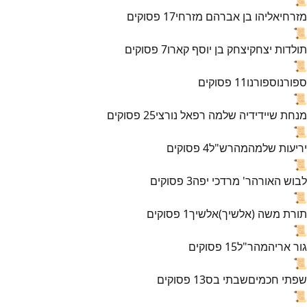
מזרחי
אליהו בן אברהם מזרחי
17
פסוקים
📜
תולדות יצחק
יצחק בן יוסף קארו
7
פסוקים
📜
ספורנו
ספורנו
11
פסוקים
📜
מנחת שי
ידידיה שלמה רפאל נורצי
25
פסוקים
📜
יריעות שלמה
מהרש"ל
4
פסוקים
📜
לבוש האורה
ר' מרדכי יפה
3
פסוקים
📜
תורת משה (אלשיך)
אלשיך
1
פסוקים
📜
גור אריה
מהר"ל
15
פסוקים
📜
שפתי חכמים
שבתי בס
13
פסוקים
📜