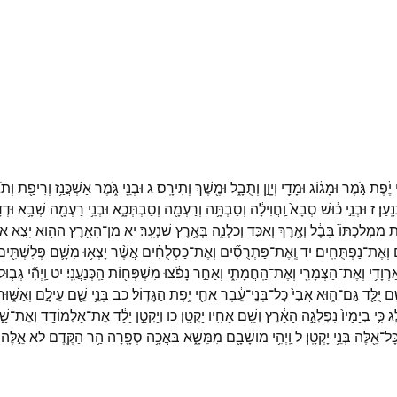
יֶ֔פֶת
גֹּ֣מֶר
וּמָג֔וֹג
וּמָדַ֖י
וְיָוָ֣ן
וְתֻבָ֑ל
וּמֶ֖שֶׁךְ
וְתִירָֽס׃
ג
וּבְנֵ֖י
גֹּ֑מֶר
אַשְׁכֲּנַ֥ז
וְרִיפַ֖ת
וְתֹ
נָֽעַן׃
ז
וּבְנֵ֣י
כ֔וּשׁ
סְבָא֙
וַֽחֲוִילָ֔ה
וְסַבְתָּ֥ה
וְרַעְמָ֖ה
וְסַבְתְּכָ֑א
וּבְנֵ֥י
רַעְמָ֖ה
שְׁבָ֥א
וּדְדָ
ת
מַמְלַכְתּוֹ֙
בָּבֶ֔ל
וְאֶ֖רֶךְ
וְאַכַּ֣ד
וְכַלְנֵ֑ה
בְּאֶ֖רֶץ
שִׁנְעָֽר׃
יא
מִן־
הָאָ֥רֶץ
הַהִ֖וא
יָצָ֣א
אַש
וְאֶת־
נַפְתֻּחִֽים׃
יד
וְֽאֶת־
פַּתְרֻסִ֞ים
וְאֶת־
כַּסְלֻחִ֗ים
אֲשֶׁ֨ר
יָצְא֥וּ
מִשָּׁ֛ם
פְּלִשְׁתִּ֖י
ַרְוָדִ֥י
וְאֶת־
הַצְּמָרִ֖י
וְאֶת־
הַֽחֲמָתִ֑י
וְאַחַ֣ר
נָפֹ֔צוּ
מִשְׁפְּח֖וֹת
הַֽכְּנַעֲנִֽי׃
יט
וַֽיְהִ֞י
גְּב֤וּל
ֵ֥ם
יֻלַּ֖ד
גַּם־
ה֑וּא
אֲבִי֙
כָּל־
בְּנֵי־
עֵ֔בֶר
אֲחִ֖י
יֶ֥פֶת
הַגָּדֽוֹל׃
כב
בְּנֵ֥י
שֵׁ֖ם
עֵילָ֣ם
וְאַשּׁ֑וּר
ֶג
כִּ֤י
בְיָמָיו֙
נִפְלְגָ֣ה
הָאָ֔רֶץ
וְשֵׁ֥ם
אָחִ֖יו
יָקְטָֽן׃
כו
וְיָקְטָ֣ן
יָלַ֔ד
אֶת־
אַלְמוֹדָ֖ד
וְאֶת־
שָׁ
ָּל־
אֵ֖לֶּה
בְּנֵ֥י
יָקְטָֽן׃
ל
וַֽיְהִ֥י
מוֹשָׁבָ֖ם
מִמֵּשָׁ֑א
בֹּאֲכָ֥ה
סְפָ֖רָה
הַ֥ר
הַקֶּֽדֶם׃
לא
אֵ֣לֶּה