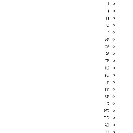
ו
ז
ח
ט
י
יא
יב
יג
יד
טו
טז
יז
יח
יט
כ
כא
כב
כג
כד