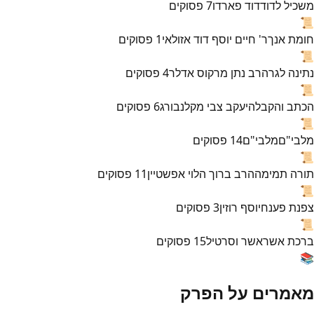
משכיל לדוד
דוד פארדו
7
פסוקים
📜
חומת אנך
ר' חיים יוסף דוד אזולאי
1
פסוקים
📜
נתינה לגר
הרב נתן מרקוס אדלר
4
פסוקים
📜
הכתב והקבלה
יעקב צבי מקלנבורג
6
פסוקים
📜
מלבי"ם
מלבי"ם
14
פסוקים
📜
תורה תמימה
הרב ברוך הלוי אפשטיין
11
פסוקים
📜
צפנת פענח
יוסף רוזין
3
פסוקים
📜
ברכת אשר
אשר וסרטיל
15
פסוקים
📚
מאמרים על הפרק