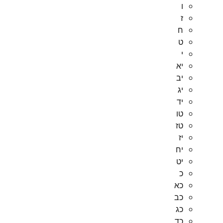
ו
ז
ח
ט
י
יא
יב
יג
יד
טו
טז
יז
יח
יט
כ
כא
כב
כג
כד