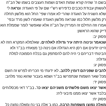
בשם ה' שהיה קורא שמות האדם ושמות העצבים בשמו של הב"ה
לעשותן עבודת כוכבים כדפירש רש"י שם על פי האגדה:
ונראה
לי
שלא השגיח על האגדה שהרי לא אמרו שפי' החל הוא מלשון תחלה
רק מלשון חלול כמו שנראה מלשון האגדה שאמרו לשון מרד ובפי'
אמרו וזה החילם זה המרידן על הב"ה אלא שאפשר לומר שממלת הוא
דייק שהוא הראשון:
פסוק
יב
:
שנאמר ונינוה היתה עיר גדולה לאלהים.
שאלמלא המקרא הזה לא
היינו יודעים אם רסן היא הגדולה אם נינוה כך מצאתיו בב"ר ולא
הבינותי דבריהם כי היה להם להסתפק גם בכלח הסמוכה למלת
גדולה:
פסוק
יג
:
להבים שפניהם דומין ללהב.
לא ידעתי מי הכריחו לפרש זה השם
מכל שאר השמות שנתפרשו בב"ר ושמא בעבור שהוא נגזר מלהב:
פסוק
יד
:
אשר יצאו משם פלשתים משניהם יצאו כו'.
בב"ר דאי מכסלוחים
בלבד אשר יצאו ממנו מיבעי ליה:
פסוק
יח
:
מאלה נפוצו משפחות הרבה.
כמו ג' אלה בני נח ומאלה נפצה כל