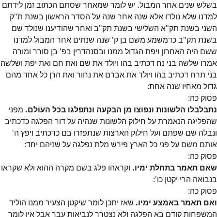
בשלש שנים אחר המבול. יש לומר שמאחר שסתם הכתוב זמן לידתם
למדנו שלא נולדו אלא שנה אחר שנה על הסדר הראשון בשנת ת"ק
השני בשנת תק"א השלישי בשנת תק"ב ואחר שהודיענו שנולד שם
בשנת תק"ב כדמשמע משם בן ק' שנה שנתים אחר המבול למדנו
ששם היה האחרון ויפת הגדול ממנו ובסנהדרין בפ' בן סורר ומורה
אמרו שלשה בני נח דכתיב בהו ויולד את שם ואת חם ואת יפת ושלשה
בני תרח דכתיב בהו ויולד את אברם את נחור ואת הרן כל אחד מהם
גדול מאחיו שנה אחת:
פסוק
כה
:
נתבלבלו הלשונות ונפוצו מן הבקעה ונתפלגו בכל העולם.
מפני
שהפליגה הנאמרת על חילוק הלשונות שנהיה על דור הפלגה כדכתיב
ונבלה שם שפתם ועל חילוק הארצות שנתפזרו בם כדכתיב ויפץ ה'
אותם משם על פני כל הארץ פירש מלת נפלגה על שניהם יחד:
פסוק
כה
:
שאם תאמר בתחלת ימיו.
וקראהו פלג בשם מקרה ההוא ולא שקראו
בנבואה הרי יקטן כו':
פסוק
כה
:
ואם תאמר באמצע ימיו.
שאז יתכן לומר שיקטן הצעיר ממנו הוליד
המשפחות קודם בא הפלגה ולא נצטרך לנביאות עבר אבל אין לומר