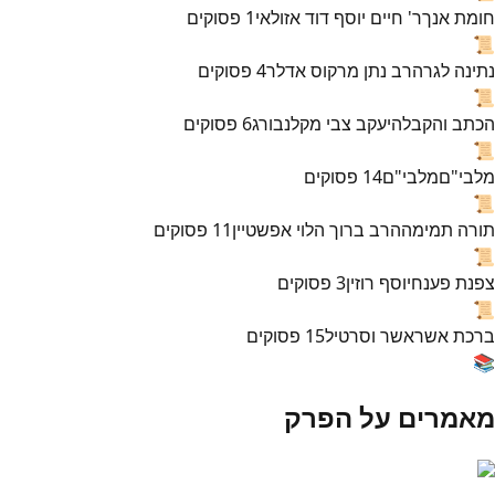
חומת אנך
ר' חיים יוסף דוד אזולאי
1
פסוקים
📜
נתינה לגר
הרב נתן מרקוס אדלר
4
פסוקים
📜
הכתב והקבלה
יעקב צבי מקלנבורג
6
פסוקים
📜
מלבי"ם
מלבי"ם
14
פסוקים
📜
תורה תמימה
הרב ברוך הלוי אפשטיין
11
פסוקים
📜
צפנת פענח
יוסף רוזין
3
פסוקים
📜
ברכת אשר
אשר וסרטיל
15
פסוקים
📚
מאמרים על הפרק