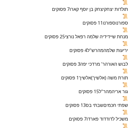
📜
תולדות יצחק
יצחק בן יוסף קארו
7
פסוקים
📜
ספורנו
ספורנו
11
פסוקים
📜
מנחת שי
ידידיה שלמה רפאל נורצי
25
פסוקים
📜
יריעות שלמה
מהרש"ל
4
פסוקים
📜
לבוש האורה
ר' מרדכי יפה
3
פסוקים
📜
תורת משה (אלשיך)
אלשיך
1
פסוקים
📜
גור אריה
מהר"ל
15
פסוקים
📜
שפתי חכמים
שבתי בס
13
פסוקים
📜
משכיל לדוד
דוד פארדו
7
פסוקים
📜