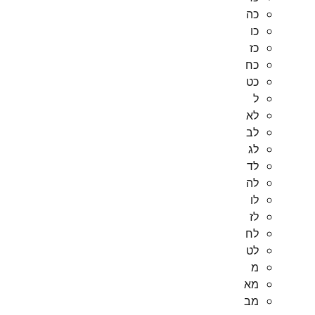
כה
כו
כז
כח
כט
ל
לא
לב
לג
לד
לה
לו
לז
לח
לט
מ
מא
מב