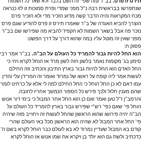
תירס זו פרס.
בב"ר ומה שפי' זה השם בלבד ולא שאר כל השמות
שנתפרשו בבראשית רבה נ"ל מפני שמדי ופרת סמוכות זו לזו כנראה
מכח המקראות והיה הדבר קשה מדוע הזכיר מדי ולא הזכיר פרס
הוצרך להביא האגדה של ב"ר שאמרו תירס זו פרס להודיע שגם פרס
נזכר פה אבל בשאר השמות לא הקפיד להביא מה שפירשו שם בב"ר
מפני שאין זה מוטל עליו במה שהוא דורך על דרך הפשט:
פסוק
ח
:
הוא החל להיות גבור להמריד כל העולם על הב"ה.
בב"ר אמר רבי
סימון בג' מקומות נאמר בלשון הזה לשון מרד אז הוחל לקרא ויהי כי
החל האדם הוא החל להיות גבור בארץ התיבון והכתיב וזה החילם
לעשות אמר ליה קופח על ראשו של נמרוד ואומר זה המרידן עלי והדין
עמו דאם לא כן החל הוחל כי החל החילם למה לי אלא על כרחינו לומר
שהם מענין חלול ולכך פירש כל הספור הנמשך אחריו לחובה.
והרמב"ן ז"ל טען ואמר ואם כן הוא החל אחר המבול כי בימי דור אנוש
הוחל פי' שאם כפי' רש"י שפירש גבור בארץ להמריד כל העולם על
הב"ה יהיה פירושו שהוא הראשון שהחל לעשות זה ויחוייב מזה שיהיה
פי' החל אחר המבול לא שהיה הוא הראשון מכל באי העולם שהרי
קודם בא המבול שעדיין נמרוד לא בא לעולם כבר הוחל לקרא בשם ה'
כדכתיב ולשת גם הוא יולד בן ויקרא את שמו אנוש אז הוחל לקרא