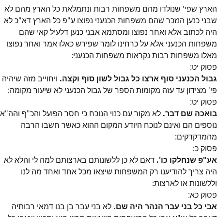
הארץ שפי' שנולדו מהם משפחות רבות ונתמלאת כל הארץ מהם לא
שבני כנען הנזכר שהם משפחות הכנעני נפוצו ע"פ כל הארץ דא"כ לא
היה לכתוב אלא ואחר נפוצו ומסתמא אבני כנען דלעיל קאי שהם
משפחות הכנעני אלא על כרחינו לומר שפירש כאלו אמר ואחר נפוצו
מאלו משפחות רבות נקראות משפחות הכנעני:
פסוק
יט
:
גבול הכנעני סוף ארצו כל גבול לשון סוף וקצה.
ויחוייב מזה שיהיה
פי' מצידון עד עזה מקומות הספר של גבול הכנעני לא שיעור מקומה:
פסוק
יט
:
בואכה שם דבר.
לא מקור עם כנוי הנוכח כי חסר הפועל והכ"ף והה"א
נוספים הם ואינם לנוכח היודע המקום ההוא כאשר חשבו הרבה
מהמדקדקים:
פסוק
כ
:
אע"פ שנחלקו כו'.
דאם לא כן ללשונותם בארצותם למה לי והלא לא
היה צריך להודיענו רק המשפחות שיצאו מכל אחד ואחד מה לנו
וללשונות או לארצות:
פסוק
כא
:
אבי כל בני עבר הנהר היה שם.
לא בני עבר בן בנו דמאי רבותיה