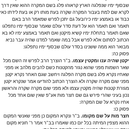
שבסוף ימיו שנפלגה הארץ קראוהו פלג בשם המקרה ההוא שאין דרך
לקרא שם למת בעבור המקרה שקרה בעת מותו רק או בעת לידתו כאי
כבוד או באמצע ימיו כירובעל גם יתכן לפרש שמאמר הרב באם
תאמר ואם תאמר הוא על דעת סדר עולם שאמר שבסוף ימיו נתפלגו
שאם תאמר בתחלת ימיו קשיא מיקטן ואם תאמר באמצע ימיו לא בא
הכתוב לסתום אלא לפרש אבל במה שאמר למדנו שהיה עבר נביא
מבואר הוא ממה ששנינו בסדר עולם שבסוף ימיו נתפלגו:
פסוק
כה
:
יקטן שהיה ענו ומקטין עצמו.
ב"ר הוצרך הרב לפרש זה השם מכל
שאר השמות מפני שהוא נגזר מהקטנות כשם להבים מלהב או מפני
שאחיו נקרא פלג בשם מקרה הפלגה ויחשב שגם האחר נקרא יקטן
מפני שום מקרה שקרה ולא הוצרך הכתוב להודיעו אמר שנקרא יקטן
מגזרת קטנות שהיה מקטין עצמו ולא מפני שום מקרה שקרה והראשון
נכון בעיני שהרי פירש גם שם חצר מות אע"פ שאין שום אחד מכל
אחיו נקרא על שם המקרה:
פסוק
כו
:
חצר מות על שם מקומו.
ב"ר ונקרא המקום כן מפני שאנשי המקום
ההוא מצפין המיתה בכל יום כמו שאמרו בב"ר אמר ר' חוניא מקום