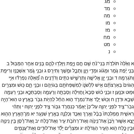
מג
מד
מה
מו
מז
מח
מט
נ
א
וְאֵ֙לֶּה֙
תּוֹלְדֹ֣ת
בְּנֵי־
נֹ֔חַ
שֵׁ֖ם
חָ֣ם
וָיָ֑פֶת
וַיִּוָּלְד֥וּ
לָהֶ֛ם
בָּנִ֖ים
אַחַ֥ר
הַמַּבּֽוּל׃
ב
בְּנֵ֣י
יֶ֔פֶת
גֹּ֣מֶר
וּמָג֔וֹג
וּמָדַ֖י
וְיָוָ֣ן
וְתֻבָ֑ל
וּמֶ֖שֶׁךְ
וְתִירָֽס׃
ג
וּבְנֵ֖י
גֹּ֑מֶר
אַשְׁכֲּנַ֥ז
וְרִיפַ֖ת
וְתֹגַרְמָֽה׃
ד
וּבְנֵ֥י
יָוָ֖ן
אֱלִישָׁ֣ה
וְתַרְשִׁ֑ישׁ
כִּתִּ֖ים
וְדֹדָנִֽים׃
ה
מֵ֠אֵלֶּה
נִפְרְד֞וּ
אִיֵּ֤י
הַגּוֹיִם֙
בְּאַרְצֹתָ֔ם
אִ֖ישׁ
לִלְשֹׁנ֑וֹ
לְמִשְׁפְּחֹתָ֖ם
בְּגוֹיֵהֶֽם׃
ו
וּבְנֵ֖י
חָ֑ם
כּ֥וּשׁ
וּמִצְרַ֖יִם
וּפ֥וּט
וּכְנָֽעַן׃
ז
וּבְנֵ֣י
כ֔וּשׁ
סְבָא֙
וַֽחֲוִילָ֔ה
וְסַבְתָּ֥ה
וְרַעְמָ֖ה
וְסַבְתְּכָ֑א
וּבְנֵ֥י
רַעְמָ֖ה
שְׁבָ֥א
וּדְדָֽן׃
ח
וְכ֖וּשׁ
יָלַ֣ד
אֶת־
נִמְרֹ֑ד
ה֣וּא
הֵחֵ֔ל
לִֽהְי֥וֹת
גִּבֹּ֖ר
בָּאָֽרֶץ׃
ט
הֽוּא־
הָיָ֥ה
גִבֹּֽר־
צַ֖יִד
לִפְנֵ֣י
יְהוָ֑ה
עַל־
כֵּן֙
יֵֽאָמַ֔ר
כְּנִמְרֹ֛ד
גִּבּ֥וֹר
צַ֖יִד
לִפְנֵ֥י
יְהוָֽה׃
י
וַתְּהִ֨י
רֵאשִׁ֤ית
מַמְלַכְתּוֹ֙
בָּבֶ֔ל
וְאֶ֖רֶךְ
וְאַכַּ֣ד
וְכַלְנֵ֑ה
בְּאֶ֖רֶץ
שִׁנְעָֽר׃
יא
מִן־
הָאָ֥רֶץ
הַהִ֖וא
יָצָ֣א
אַשּׁ֑וּר
וַיִּ֙בֶן֙
אֶת־
נִ֣ינְוֵ֔ה
וְאֶת־
רְחֹבֹ֥ת
עִ֖יר
וְאֶת־
כָּֽלַח׃
יב
וְֽאֶת־
רֶ֔סֶן
בֵּ֥ין
נִֽינְוֵ֖ה
וּבֵ֣ין
כָּ֑לַח
הִ֖וא
הָעִ֥יר
הַגְּדֹלָֽה׃
יג
וּמִצְרַ֡יִם
יָלַ֞ד
אֶת־
לוּדִ֧ים
וְאֶת־
עֲנָמִ֛ים