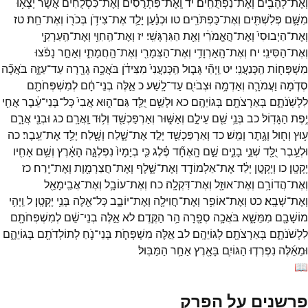
וְאֶת־
לְהָבִ֖ים
וְאֶת־
נַפְתֻּחִֽים׃
יד
וְֽאֶת־
פַּתְרֻסִ֞ים
וְאֶת־
כַּסְלֻחִ֗ים
אֲשֶׁ֨ר
יָצְא֥וּ
מִשָּׁ֛ם
פְּלִשְׁתִּ֖ים
וְאֶת־
כַּפְתֹּרִֽים׃
טו
וּכְנַ֗עַן
יָלַ֛ד
אֶת־
צִידֹ֥ן
בְּכֹר֖וֹ
וְאֶת־
חֵֽת׃
טז
וְאֶת־
הַיְבוּסִי֙
וְאֶת־
הָ֣אֱמֹרִ֔י
וְאֵ֖ת
הַגִּרְגָּשִֽׁי׃
יז
וְאֶת־
הַֽחִוִּ֥י
וְאֶת־
הַֽעַרְקִ֖י
וְאֶת־
הַסִּינִֽי׃
יח
וְאֶת־
הָֽאַרְוָדִ֥י
וְאֶת־
הַצְּמָרִ֖י
וְאֶת־
הַֽחֲמָתִ֑י
וְאַחַ֣ר
נָפֹ֔צוּ
מִשְׁפְּח֖וֹת
הַֽכְּנַעֲנִֽי׃
יט
וַֽיְהִ֞י
גְּב֤וּל
הַֽכְּנַעֲנִי֙
מִצִּידֹ֔ן
בֹּאֲכָ֥ה
גְרָ֖רָה
עַד־
עַזָּ֑ה
בֹּאֲכָ֞ה
סְדֹ֧מָה
וַעֲמֹרָ֛ה
וְאַדְמָ֥ה
וּצְבֹיִ֖ם
עַד־
לָֽשַׁע׃
כ
אֵ֣לֶּה
בְנֵי־
חָ֔ם
לְמִשְׁפְּחֹתָ֖ם
לִלְשֹֽׁנֹתָ֑ם
בְּאַרְצֹתָ֖ם
בְּגוֹיֵהֶֽם׃
כא
וּלְשֵׁ֥ם
יֻלַּ֖ד
גַּם־
ה֑וּא
אֲבִי֙
כָּל־
בְּנֵי־
עֵ֔בֶר
אֲחִ֖י
יֶ֥פֶת
הַגָּדֽוֹל׃
כב
בְּנֵ֥י
שֵׁ֖ם
עֵילָ֣ם
וְאַשּׁ֑וּר
וְאַרְפַּכְשַׁ֖ד
וְל֥וּד
וַֽאֲרָֽם׃
כג
וּבְנֵ֖י
אֲרָ֑ם
ע֥וּץ
וְח֖וּל
וְגֶ֥תֶר
וָמַֽשׁ׃
כד
וְאַרְפַּכְשַׁ֖ד
יָלַ֣ד
אֶת־
שָׁ֑לַח
וְשֶׁ֖לַח
יָלַ֥ד
אֶת־
עֵֽבֶר׃
כה
וּלְעֵ֥בֶר
יֻלַּ֖ד
שְׁנֵ֣י
בָנִ֑ים
שֵׁ֣ם
הָֽאֶחָ֞ד
פֶּ֗לֶג
כִּ֤י
בְיָמָיו֙
נִפְלְגָ֣ה
הָאָ֔רֶץ
וְשֵׁ֥ם
אָחִ֖יו
יָקְטָֽן׃
כו
וְיָקְטָ֣ן
יָלַ֔ד
אֶת־
אַלְמוֹדָ֖ד
וְאֶת־
שָׁ֑לֶף
וְאֶת־
חֲצַרְמָ֖וֶת
וְאֶת־
יָֽרַח׃
כז
וְאֶת־
הֲדוֹרָ֥ם
וְאֶת־
אוּזָ֖ל
וְאֶת־
דִּקְלָֽה׃
כח
וְאֶת־
עוֹבָ֥ל
וְאֶת־
אֲבִֽימָאֵ֖ל
וְאֶת־
שְׁבָֽא׃
כט
וְאֶת־
אוֹפִ֥ר
וְאֶת־
חֲוִילָ֖ה
וְאֶת־
יוֹבָ֑ב
כָּל־
אֵ֖לֶּה
בְּנֵ֥י
יָקְטָֽן׃
ל
וַֽיְהִ֥י
מוֹשָׁבָ֖ם
מִמֵּשָׁ֑א
בֹּאֲכָ֥ה
סְפָ֖רָה
הַ֥ר
הַקֶּֽדֶם׃
לא
אֵ֣לֶּה
בְנֵי־
שֵׁ֔ם
לְמִשְׁפְּחֹתָ֖ם
לִלְשֹׁנֹתָ֑ם
בְּאַרְצֹתָ֖ם
לְגוֹיֵהֶֽם׃
לב
אֵ֣לֶּה
מִשְׁפְּחֹ֧ת
בְּנֵי־
נֹ֛חַ
לְתוֹלְדֹתָ֖ם
בְּגוֹיֵהֶ֑ם
וּמֵאֵ֜לֶּה
נִפְרְד֧וּ
הַגּוֹיִ֛ם
בָּאָ֖רֶץ
אַחַ֥ר
הַמַּבּֽוּל׃
📖
פרשנים על הפרק