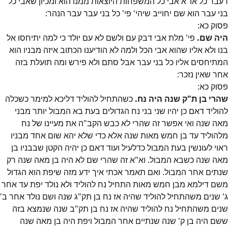
דעבר כל או"א אבי כל המשפחות היוצאות ממנו הוא ומכיון שאבי כל
בני עבר הוא שם יחוייב שיהי' פי' כל בני עבר עבר הנהר:
פסוק
כא
:
היה שם.
פי' מלת אבי דבק עם ולשם לא עם יולד כי למה יתיחסו אל
בנו ולא אליו שהוא אבי הכל ולמה לא הודיענו הכתוב איזה מבניו הוא
המתיחסים אליו כל בני עבר אבל סתם ולא פירש ומה תועלת בזה
אחר שאין נזכר:
פסוק
כא
:
שהרי בן ת"ק שנה היה נח.
כשהתחיל להוליד דליכא למימר כשכלה
להוליד דאם כן יהיו שני בני נח הגדולים בעת בא המבול יותר מבני
מאה שנה ואי אפשר זה שהרי לא כבש הקב"ה את מעיינו של נח
מלהוליד עד בן חמש מאות שנה אלא כדי שלא יהא שום אחד מבניו
ראוי לעונשין בעת המבול כדלעיל ועוד דאם כן יהיה הקטן שבבניו בן
מאה שנה כשבא המבול. וא"א זה שהרי שם לא היה בן מאה שנה רק
שנתים אחר המבול. ואם תאמר אכתי איך ידע מזה שיפת הוא הגדול
משם דילמא מבן חמש מאות התחיל נח להוליד ולא נולד יפת עד אחר
ג' שנים משהתחיל להוליד שהיה אז נח בן תק"ג שנה ושם נולד אחר ב'
שנים משהתחיל נח להוליד שהיה אז נח בן תק"ב שנה שנמצא בזה
ששם היה בן ק' שנה שנתיים אחר המבול ויפת היה בן מאה שנה