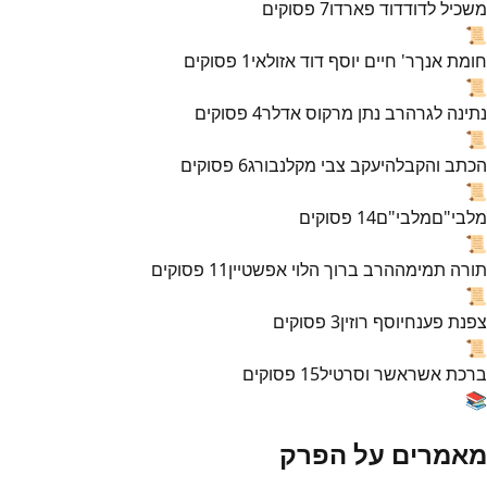
משכיל לדוד
דוד פארדו
7
פסוקים
📜
חומת אנך
ר' חיים יוסף דוד אזולאי
1
פסוקים
📜
נתינה לגר
הרב נתן מרקוס אדלר
4
פסוקים
📜
הכתב והקבלה
יעקב צבי מקלנבורג
6
פסוקים
📜
מלבי"ם
מלבי"ם
14
פסוקים
📜
תורה תמימה
הרב ברוך הלוי אפשטיין
11
פסוקים
📜
צפנת פענח
יוסף רוזין
3
פסוקים
📜
ברכת אשר
אשר וסרטיל
15
פסוקים
📚
מאמרים על הפרק