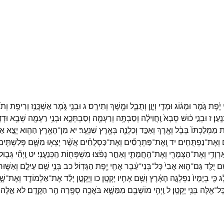
יֶ֔פֶת
גֹּ֣מֶר
וּמָג֔וֹג
וּמָדַ֖י
וְיָוָ֣ן
וְתֻבָ֑ל
וּמֶ֖שֶׁךְ
וְתִירָֽס׃
ג
וּבְנֵ֖י
גֹּ֑מֶר
אַשְׁכֲּנַ֥ז
וְרִיפַ֖ת
וְתֹ
נָֽעַן׃
ז
וּבְנֵ֣י
כ֔וּשׁ
סְבָא֙
וַֽחֲוִילָ֔ה
וְסַבְתָּ֥ה
וְרַעְמָ֖ה
וְסַבְתְּכָ֑א
וּבְנֵ֥י
רַעְמָ֖ה
שְׁבָ֥א
וּדְדָ
ת
מַמְלַכְתּוֹ֙
בָּבֶ֔ל
וְאֶ֖רֶךְ
וְאַכַּ֣ד
וְכַלְנֵ֑ה
בְּאֶ֖רֶץ
שִׁנְעָֽר׃
יא
מִן־
הָאָ֥רֶץ
הַהִ֖וא
יָצָ֣א
אַש
וְאֶת־
נַפְתֻּחִֽים׃
יד
וְֽאֶת־
פַּתְרֻסִ֞ים
וְאֶת־
כַּסְלֻחִ֗ים
אֲשֶׁ֨ר
יָצְא֥וּ
מִשָּׁ֛ם
פְּלִשְׁתִּ֖י
ַרְוָדִ֥י
וְאֶת־
הַצְּמָרִ֖י
וְאֶת־
הַֽחֲמָתִ֑י
וְאַחַ֣ר
נָפֹ֔צוּ
מִשְׁפְּח֖וֹת
הַֽכְּנַעֲנִֽי׃
יט
וַֽיְהִ֞י
גְּב֤וּל
ֵ֥ם
יֻלַּ֖ד
גַּם־
ה֑וּא
אֲבִי֙
כָּל־
בְּנֵי־
עֵ֔בֶר
אֲחִ֖י
יֶ֥פֶת
הַגָּדֽוֹל׃
כב
בְּנֵ֥י
שֵׁ֖ם
עֵילָ֣ם
וְאַשּׁ֑וּר
ֶג
כִּ֤י
בְיָמָיו֙
נִפְלְגָ֣ה
הָאָ֔רֶץ
וְשֵׁ֥ם
אָחִ֖יו
יָקְטָֽן׃
כו
וְיָקְטָ֣ן
יָלַ֔ד
אֶת־
אַלְמוֹדָ֖ד
וְאֶת־
שָׁ
ָּל־
אֵ֖לֶּה
בְּנֵ֥י
יָקְטָֽן׃
ל
וַֽיְהִ֥י
מוֹשָׁבָ֖ם
מִמֵּשָׁ֑א
בֹּאֲכָ֥ה
סְפָ֖רָה
הַ֥ר
הַקֶּֽדֶם׃
לא
אֵ֣לֶּה