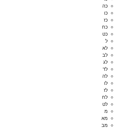
כה
כו
כז
כח
כט
ל
לא
לב
לג
לד
לה
לו
לז
לח
לט
מ
מא
מב