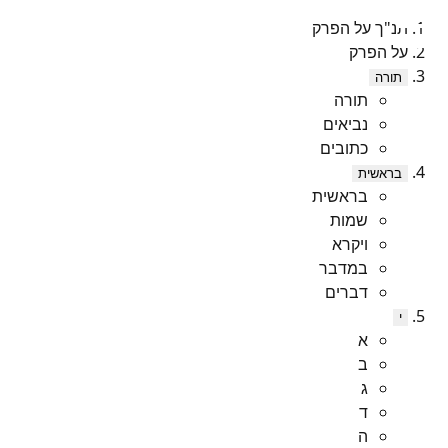
תנ"ך על הפרק
על הפרק
תורה
תורה
נביאים
כתובים
בראשית
בראשית
שמות
ויקרא
במדבר
דברים
י
א
ב
ג
ד
ה