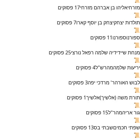
מזרחי
אליהו בן אברהם מזרחי
17
פסוקים
📜
תולדות יצחק
יצחק בן יוסף קארו
7
פסוקים
📜
ספורנו
ספורנו
11
פסוקים
📜
מנחת שי
ידידיה שלמה רפאל נורצי
25
פסוקים
📜
יריעות שלמה
מהרש"ל
4
פסוקים
📜
לבוש האורה
ר' מרדכי יפה
3
פסוקים
📜
תורת משה (אלשיך)
אלשיך
1
פסוקים
📜
גור אריה
מהר"ל
15
פסוקים
📜
שפתי חכמים
שבתי בס
13
פסוקים
📜