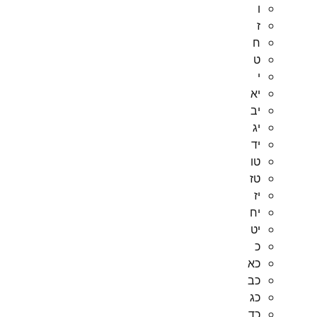
ו
ז
ח
ט
י
יא
יב
יג
יד
טו
טז
יז
יח
יט
כ
כא
כב
כג
כד