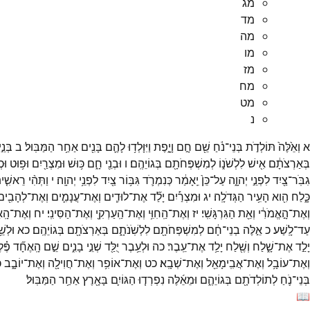
מג
מד
מה
מו
מז
מח
מט
נ
א
וְאֵ֙לֶּה֙
תּוֹלְדֹ֣ת
בְּנֵי־
נֹ֔חַ
שֵׁ֖ם
חָ֣ם
וָיָ֑פֶת
וַיִּוָּלְד֥וּ
לָהֶ֛ם
בָּנִ֖ים
אַחַ֥ר
הַמַּבּֽוּל׃
ב
בְּנֵ֣י
בְּאַרְצֹתָ֔ם
אִ֖ישׁ
לִלְשֹׁנ֑וֹ
לְמִשְׁפְּחֹתָ֖ם
בְּגוֹיֵהֶֽם׃
ו
וּבְנֵ֖י
חָ֑ם
כּ֥וּשׁ
וּמִצְרַ֖יִם
וּפ֥וּט
וּכְ
גִבֹּֽר־
צַ֖יִד
לִפְנֵ֣י
יְהוָ֑ה
עַל־
כֵּן֙
יֵֽאָמַ֔ר
כְּנִמְרֹ֛ד
גִּבּ֥וֹר
צַ֖יִד
לִפְנֵ֥י
יְהוָֽה׃
י
וַתְּהִ֨י
רֵאשִׁ֤י
כָּ֑לַח
הִ֖וא
הָעִ֥יר
הַגְּדֹלָֽה׃
יג
וּמִצְרַ֡יִם
יָלַ֞ד
אֶת־
לוּדִ֧ים
וְאֶת־
עֲנָמִ֛ים
וְאֶת־
לְהָבִ֖ים
וְאֶת־
הָ֣אֱמֹרִ֔י
וְאֵ֖ת
הַגִּרְגָּשִֽׁי׃
יז
וְאֶת־
הַֽחִוִּ֥י
וְאֶת־
הַֽעַרְקִ֖י
וְאֶת־
הַסִּינִֽי׃
יח
וְאֶת־
הָֽא
עַד־
לָֽשַׁע׃
כ
אֵ֣לֶּה
בְנֵי־
חָ֔ם
לְמִשְׁפְּחֹתָ֖ם
לִלְשֹֽׁנֹתָ֑ם
בְּאַרְצֹתָ֖ם
בְּגוֹיֵהֶֽם׃
כא
וּלְשׁ
יָלַ֣ד
אֶת־
שָׁ֑לַח
וְשֶׁ֖לַח
יָלַ֥ד
אֶת־
עֵֽבֶר׃
כה
וּלְעֵ֥בֶר
יֻלַּ֖ד
שְׁנֵ֣י
בָנִ֑ים
שֵׁ֣ם
הָֽאֶחָ֞ד
פֶּ֗ל
וְאֶת־
עוֹבָ֥ל
וְאֶת־
אֲבִֽימָאֵ֖ל
וְאֶת־
שְׁבָֽא׃
כט
וְאֶת־
אוֹפִ֥ר
וְאֶת־
חֲוִילָ֖ה
וְאֶת־
יוֹבָ֑ב
כ
בְּנֵי־
נֹ֛חַ
לְתוֹלְדֹתָ֖ם
בְּגוֹיֵהֶ֑ם
וּמֵאֵ֜לֶּה
נִפְרְד֧וּ
הַגּוֹיִ֛ם
בָּאָ֖רֶץ
אַחַ֥ר
הַמַּבּֽוּל׃
📖