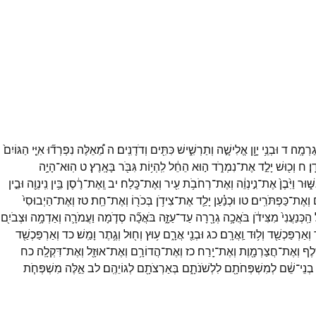
גַרְמָֽה׃
ד
וּבְנֵ֥י
יָוָ֖ן
אֱלִישָׁ֣ה
וְתַרְשִׁ֑ישׁ
כִּתִּ֖ים
וְדֹדָנִֽים׃
ה
מֵ֠אֵלֶּה
נִפְרְד֞וּ
אִיֵּ֤י
הַגּוֹיִם֙
ֽן׃
ח
וְכ֖וּשׁ
יָלַ֣ד
אֶת־
נִמְרֹ֑ד
ה֣וּא
הֵחֵ֔ל
לִֽהְי֥וֹת
גִּבֹּ֖ר
בָּאָֽרֶץ׃
ט
הֽוּא־
הָיָ֥ה
ּׁ֑וּר
וַיִּ֙בֶן֙
אֶת־
נִ֣ינְוֵ֔ה
וְאֶת־
רְחֹבֹ֥ת
עִ֖יר
וְאֶת־
כָּֽלַח׃
יב
וְֽאֶת־
רֶ֔סֶן
בֵּ֥ין
נִֽינְוֵ֖ה
וּבֵ֣ין
ם
וְאֶת־
כַּפְתֹּרִֽים׃
טו
וּכְנַ֗עַן
יָלַ֛ד
אֶת־
צִידֹ֥ן
בְּכֹר֖וֹ
וְאֶת־
חֵֽת׃
טז
וְאֶת־
הַיְבוּסִי֙
הַֽכְּנַעֲנִי֙
מִצִּידֹ֔ן
בֹּאֲכָ֥ה
גְרָ֖רָה
עַד־
עַזָּ֑ה
בֹּאֲכָ֞ה
סְדֹ֧מָה
וַעֲמֹרָ֛ה
וְאַדְמָ֥ה
וּצְבֹיִ֖ם
וְאַרְפַּכְשַׁ֖ד
וְל֥וּד
וַֽאֲרָֽם׃
כג
וּבְנֵ֖י
אֲרָ֑ם
ע֥וּץ
וְח֖וּל
וְגֶ֥תֶר
וָמַֽשׁ׃
כד
וְאַרְפַּכְשַׁ֖ד
֑לֶף
וְאֶת־
חֲצַרְמָ֖וֶת
וְאֶת־
יָֽרַח׃
כז
וְאֶת־
הֲדוֹרָ֥ם
וְאֶת־
אוּזָ֖ל
וְאֶת־
דִּקְלָֽה׃
כח
בְנֵי־
שֵׁ֔ם
לְמִשְׁפְּחֹתָ֖ם
לִלְשֹׁנֹתָ֑ם
בְּאַרְצֹתָ֖ם
לְגוֹיֵהֶֽם׃
לב
אֵ֣לֶּה
מִשְׁפְּחֹ֧ת