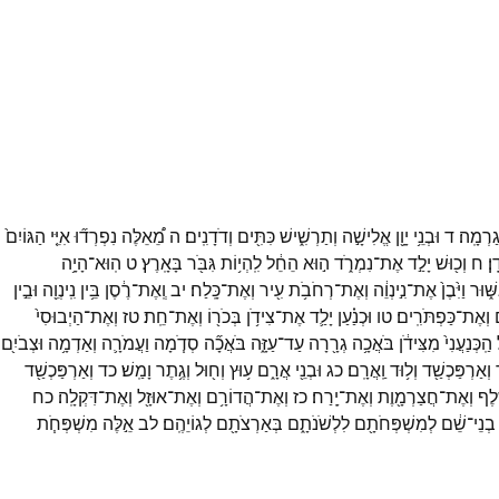
גַרְמָֽה׃
ד
וּבְנֵ֥י
יָוָ֖ן
אֱלִישָׁ֣ה
וְתַרְשִׁ֑ישׁ
כִּתִּ֖ים
וְדֹדָנִֽים׃
ה
מֵ֠אֵלֶּה
נִפְרְד֞וּ
אִיֵּ֤י
הַגּוֹיִם֙
ֽן׃
ח
וְכ֖וּשׁ
יָלַ֣ד
אֶת־
נִמְרֹ֑ד
ה֣וּא
הֵחֵ֔ל
לִֽהְי֥וֹת
גִּבֹּ֖ר
בָּאָֽרֶץ׃
ט
הֽוּא־
הָיָ֥ה
ּׁ֑וּר
וַיִּ֙בֶן֙
אֶת־
נִ֣ינְוֵ֔ה
וְאֶת־
רְחֹבֹ֥ת
עִ֖יר
וְאֶת־
כָּֽלַח׃
יב
וְֽאֶת־
רֶ֔סֶן
בֵּ֥ין
נִֽינְוֵ֖ה
וּבֵ֣ין
ם
וְאֶת־
כַּפְתֹּרִֽים׃
טו
וּכְנַ֗עַן
יָלַ֛ד
אֶת־
צִידֹ֥ן
בְּכֹר֖וֹ
וְאֶת־
חֵֽת׃
טז
וְאֶת־
הַיְבוּסִי֙
הַֽכְּנַעֲנִי֙
מִצִּידֹ֔ן
בֹּאֲכָ֥ה
גְרָ֖רָה
עַד־
עַזָּ֑ה
בֹּאֲכָ֞ה
סְדֹ֧מָה
וַעֲמֹרָ֛ה
וְאַדְמָ֥ה
וּצְבֹיִ֖ם
וְאַרְפַּכְשַׁ֖ד
וְל֥וּד
וַֽאֲרָֽם׃
כג
וּבְנֵ֖י
אֲרָ֑ם
ע֥וּץ
וְח֖וּל
וְגֶ֥תֶר
וָמַֽשׁ׃
כד
וְאַרְפַּכְשַׁ֖ד
֑לֶף
וְאֶת־
חֲצַרְמָ֖וֶת
וְאֶת־
יָֽרַח׃
כז
וְאֶת־
הֲדוֹרָ֥ם
וְאֶת־
אוּזָ֖ל
וְאֶת־
דִּקְלָֽה׃
כח
בְנֵי־
שֵׁ֔ם
לְמִשְׁפְּחֹתָ֖ם
לִלְשֹׁנֹתָ֑ם
בְּאַרְצֹתָ֖ם
לְגוֹיֵהֶֽם׃
לב
אֵ֣לֶּה
מִשְׁפְּחֹ֧ת