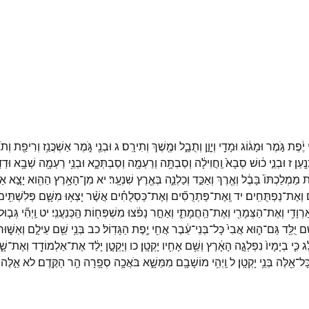
יֶ֔פֶת
גֹּ֣מֶר
וּמָג֔וֹג
וּמָדַ֖י
וְיָוָ֣ן
וְתֻבָ֑ל
וּמֶ֖שֶׁךְ
וְתִירָֽס׃
ג
וּבְנֵ֖י
גֹּ֑מֶר
אַשְׁכֲּנַ֥ז
וְרִיפַ֖ת
וְתֹ
נָֽעַן׃
ז
וּבְנֵ֣י
כ֔וּשׁ
סְבָא֙
וַֽחֲוִילָ֔ה
וְסַבְתָּ֥ה
וְרַעְמָ֖ה
וְסַבְתְּכָ֑א
וּבְנֵ֥י
רַעְמָ֖ה
שְׁבָ֥א
וּדְדָ
ת
מַמְלַכְתּוֹ֙
בָּבֶ֔ל
וְאֶ֖רֶךְ
וְאַכַּ֣ד
וְכַלְנֵ֑ה
בְּאֶ֖רֶץ
שִׁנְעָֽר׃
יא
מִן־
הָאָ֥רֶץ
הַהִ֖וא
יָצָ֣א
אַש
וְאֶת־
נַפְתֻּחִֽים׃
יד
וְֽאֶת־
פַּתְרֻסִ֞ים
וְאֶת־
כַּסְלֻחִ֗ים
אֲשֶׁ֨ר
יָצְא֥וּ
מִשָּׁ֛ם
פְּלִשְׁתִּ֖י
ַרְוָדִ֥י
וְאֶת־
הַצְּמָרִ֖י
וְאֶת־
הַֽחֲמָתִ֑י
וְאַחַ֣ר
נָפֹ֔צוּ
מִשְׁפְּח֖וֹת
הַֽכְּנַעֲנִֽי׃
יט
וַֽיְהִ֞י
גְּב֤וּל
ֵ֥ם
יֻלַּ֖ד
גַּם־
ה֑וּא
אֲבִי֙
כָּל־
בְּנֵי־
עֵ֔בֶר
אֲחִ֖י
יֶ֥פֶת
הַגָּדֽוֹל׃
כב
בְּנֵ֥י
שֵׁ֖ם
עֵילָ֣ם
וְאַשּׁ֑וּר
ֶג
כִּ֤י
בְיָמָיו֙
נִפְלְגָ֣ה
הָאָ֔רֶץ
וְשֵׁ֥ם
אָחִ֖יו
יָקְטָֽן׃
כו
וְיָקְטָ֣ן
יָלַ֔ד
אֶת־
אַלְמוֹדָ֖ד
וְאֶת־
שָׁ
ָּל־
אֵ֖לֶּה
בְּנֵ֥י
יָקְטָֽן׃
ל
וַֽיְהִ֥י
מוֹשָׁבָ֖ם
מִמֵּשָׁ֑א
בֹּאֲכָ֥ה
סְפָ֖רָה
הַ֥ר
הַקֶּֽדֶם׃
לא
אֵ֣לֶּה