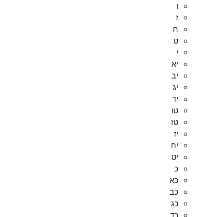
ו
ז
ח
ט
י
יא
יב
יג
יד
טו
טז
יז
יח
יט
כ
כא
כב
כג
כד