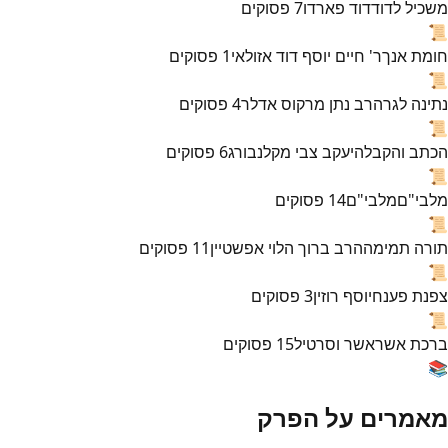
משכיל לדוד
דוד פארדו
7
פסוקים
📜
חומת אנך
ר' חיים יוסף דוד אזולאי
1
פסוקים
📜
נתינה לגר
הרב נתן מרקוס אדלר
4
פסוקים
📜
הכתב והקבלה
יעקב צבי מקלנבורג
6
פסוקים
📜
מלבי"ם
מלבי"ם
14
פסוקים
📜
תורה תמימה
הרב ברוך הלוי אפשטיין
11
פסוקים
📜
צפנת פענח
יוסף רוזין
3
פסוקים
📜
ברכת אשר
אשר וסרטיל
15
פסוקים
📚
מאמרים על הפרק