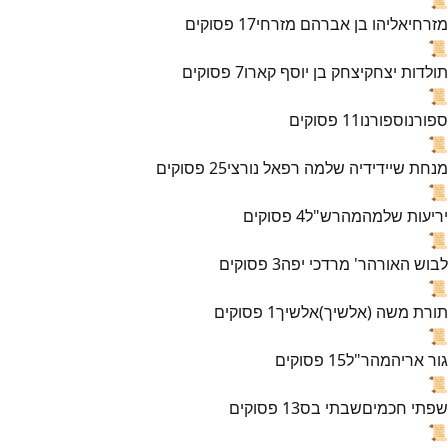
מזרחי
אליהו בן אברהם מזרחי
17
פסוקים
📜
תולדות יצחק
יצחק בן יוסף קארו
7
פסוקים
📜
ספורנו
ספורנו
11
פסוקים
📜
מנחת שי
ידידיה שלמה רפאל נורצי
25
פסוקים
📜
יריעות שלמה
מהרש"ל
4
פסוקים
📜
לבוש האורה
ר' מרדכי יפה
3
פסוקים
📜
תורת משה (אלשיך)
אלשיך
1
פסוקים
📜
גור אריה
מהר"ל
15
פסוקים
📜
שפתי חכמים
שבתי בס
13
פסוקים
📜