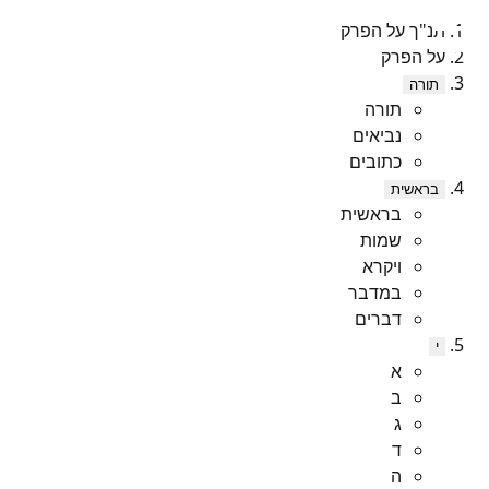
תנ"ך על הפרק
על הפרק
תורה
תורה
נביאים
כתובים
בראשית
בראשית
שמות
ויקרא
במדבר
דברים
י
א
ב
ג
ד
ה