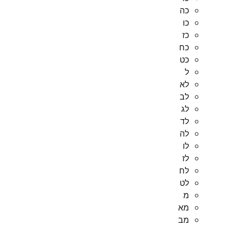
כה
כו
כז
כח
כט
ל
לא
לב
לג
לד
לה
לו
לז
לח
לט
מ
מא
מב