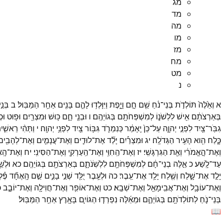
מג
מד
מה
מו
מז
מח
מט
נ
א
וְאֵ֙לֶּה֙
תּוֹלְדֹ֣ת
בְּנֵי־
נֹ֔חַ
שֵׁ֖ם
חָ֣ם
וָיָ֑פֶת
וַיִּוָּלְד֥וּ
לָהֶ֛ם
בָּנִ֖ים
אַחַ֥ר
הַמַּבּֽוּל׃
ב
בְּנֵ֣י
בְּאַרְצֹתָ֔ם
אִ֖ישׁ
לִלְשֹׁנ֑וֹ
לְמִשְׁפְּחֹתָ֖ם
בְּגוֹיֵהֶֽם׃
ו
וּבְנֵ֖י
חָ֑ם
כּ֥וּשׁ
וּמִצְרַ֖יִם
וּפ֥וּט
וּכְ
גִבֹּֽר־
צַ֖יִד
לִפְנֵ֣י
יְהוָ֑ה
עַל־
כֵּן֙
יֵֽאָמַ֔ר
כְּנִמְרֹ֛ד
גִּבּ֥וֹר
צַ֖יִד
לִפְנֵ֥י
יְהוָֽה׃
י
וַתְּהִ֨י
רֵאשִׁ֤י
כָּ֑לַח
הִ֖וא
הָעִ֥יר
הַגְּדֹלָֽה׃
יג
וּמִצְרַ֡יִם
יָלַ֞ד
אֶת־
לוּדִ֧ים
וְאֶת־
עֲנָמִ֛ים
וְאֶת־
לְהָבִ֖ים
וְאֶת־
הָ֣אֱמֹרִ֔י
וְאֵ֖ת
הַגִּרְגָּשִֽׁי׃
יז
וְאֶת־
הַֽחִוִּ֥י
וְאֶת־
הַֽעַרְקִ֖י
וְאֶת־
הַסִּינִֽי׃
יח
וְאֶת־
הָֽא
עַד־
לָֽשַׁע׃
כ
אֵ֣לֶּה
בְנֵי־
חָ֔ם
לְמִשְׁפְּחֹתָ֖ם
לִלְשֹֽׁנֹתָ֑ם
בְּאַרְצֹתָ֖ם
בְּגוֹיֵהֶֽם׃
כא
וּלְשׁ
יָלַ֣ד
אֶת־
שָׁ֑לַח
וְשֶׁ֖לַח
יָלַ֥ד
אֶת־
עֵֽבֶר׃
כה
וּלְעֵ֥בֶר
יֻלַּ֖ד
שְׁנֵ֣י
בָנִ֑ים
שֵׁ֣ם
הָֽאֶחָ֞ד
פֶּ֗ל
וְאֶת־
עוֹבָ֥ל
וְאֶת־
אֲבִֽימָאֵ֖ל
וְאֶת־
שְׁבָֽא׃
כט
וְאֶת־
אוֹפִ֥ר
וְאֶת־
חֲוִילָ֖ה
וְאֶת־
יוֹבָ֑ב
כ
בְּנֵי־
נֹ֛חַ
לְתוֹלְדֹתָ֖ם
בְּגוֹיֵהֶ֑ם
וּמֵאֵ֜לֶּה
נִפְרְד֧וּ
הַגּוֹיִ֛ם
בָּאָ֖רֶץ
אַחַ֥ר
הַמַּבּֽוּל׃
📖