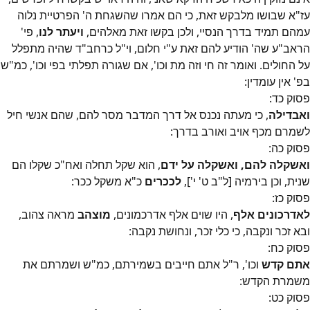
עז"א שבושו מלבקש זאת, כי הם אמרו שהשגחת ה' הפרטיית נלוה
עמהם תמיד בדרך הנסיי, ולכן בקשו זאת מאלהים,
ויעתר לנו
, פי'
הראב"ע שה' הודיע להם זאת ע"י חלום, וי"ל כרחב"ד שהיה מתפלל
על החולים. ואומר זה חי וזה מת וכו', אם שגורה תפלתי בפי וכו', כמ"ש
בפ' אין עומדין:
פסוק
כד
:
ואבדילה
, כי מעתה נכנס אל דרך המדבר מסר להם, שהם אנשי חיל
לשמרם מכף אויב ואורב בדרך:
פסוק
כה
:
ואשקלה להם, ואשקלה על ידם
, הוא שקל תחלה ואח"כ שקלו הם
שנית, וכן בירמיה [ל"ב ט' י'],
לככרים
כ"א משקל ככר:
פסוק
כז
:
לאדרכונים אלף
, היו שוים אלף אדרכמונים,
מוצהב
מראה צהוב,
ובא זכר ונקבה, כי כלי זכר, ונחושת נקבה:
פסוק
כח
:
אתם קדש
וכו', ר"ל אתם חייבים בשמירתם, כמ"ש ושמרתם את
משמרת הקדש:
פסוק
כט
: