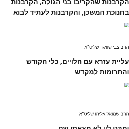
הקרבנות שהקריבו בני הגולה, הקרבנות
בחנוכת המשכן, והקרבנות לעתיד לבוא
הרב צבי שוויגר שליט"א
עליית עזרא עם הלויים, כלי הקודש
והתרומות למקדש
הרב שמואל אליהו שליט"א
וּמִבְּנֵי לֵוִי לֹא מָצָאתִי שָׁם