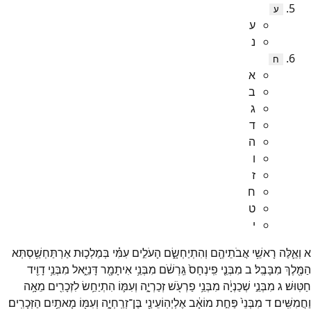
ע
ע
נ
ח
א
ב
ג
ד
ה
ו
ז
ח
ט
י
א
וְאֵ֛לֶּה
רָאשֵׁ֥י
אֲבֹתֵיהֶ֖ם
וְהִתְיַחְשָׂ֑ם
הָעֹלִ֣ים
עִמִּ֗י
בְּמַלְכ֛וּת
אַרְתַּחְשַׁ֥סְתְּא
הַמֶּ֖לֶךְ
מִבָּבֶֽל׃
ב
מִבְּנֵ֤י
פִֽינְחָס֙
גֵּֽרְשֹׁ֔ם
מִבְּנֵ֥י
אִיתָמָ֖ר
דָּנִיֵּ֑אל
מִבְּנֵ֥י
דָוִ֖יד
חַטּֽוּשׁ׃
ג
מִבְּנֵ֣י
שְׁכַנְיָ֔ה
מִבְּנֵ֥י
פַרְעֹ֖שׁ
זְכַרְיָ֑ה
וְעִמּ֛וֹ
הִתְיַחֵ֥שׂ
לִזְכָרִ֖ים
מֵאָ֥ה
וַחֲמִשִּֽׁים׃
ד
מִבְּנֵי֙
פַּחַ֣ת
מוֹאָ֔ב
אֶלְיְהֽוֹעֵינַ֖י
בֶּן־
זְרַֽחְיָ֑ה
וְעִמּ֖וֹ
מָאתַ֥יִם
הַזְּכָרִֽים׃