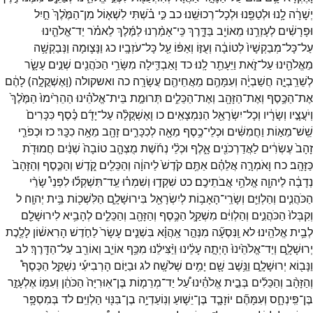
יְשָׁרָ֔ה
לָ֥נוּ
וּלְטַפֵּ֖נוּ
וּלְכָל־
רְכוּשֵֽׁנוּ׃
כב
כִּ֣י
בֹ֗שְׁתִּי
לִשְׁא֤וֹל
מִן־
הַמֶּ֙לֶךְ֙
חַ֣יִל
וּפָרָשִׁ֔ים
לְעָזְרֵ֥נוּ
מֵאוֹיֵ֖ב
בַּדָּ֑רֶךְ
כִּֽי־
אָמַ֨רְנוּ
לַמֶּ֜לֶךְ
לֵאמֹ֗ר
יַד־
אֱלֹהֵ֤ינוּ
עַל־
כָּל־
מְבַקְשָׁיו֙
לְטוֹבָ֔ה
וְעֻזּ֣וֹ
וְאַפּ֔וֹ
עַ֖ל
כָּל־
עֹזְבָֽיו׃
כג
וַנָּצ֛וּמָה
וַנְּבַקְשָׁ֥ה
מֵאֱלֹהֵ֖ינוּ
עַל־
זֹ֑את
וַיֵּעָתֵ֖ר
לָֽנוּ׃
כד
וָאַבְדִּ֛ילָה
מִשָּׂרֵ֥י
הַכֹּהֲנִ֖ים
שְׁנֵ֣ים
עָשָׂ֑ר
לְשֵׁרֵֽבְיָ֣ה
חֲשַׁבְיָ֔ה
וְעִמָּהֶ֥ם
מֵאֲחֵיהֶ֖ם
עֲשָׂרָֽה׃
כה
ואשקולה
(
וָאֶשְׁקֳלָ֣ה
)
לָהֶ֔ם
אֶת־
הַכֶּ֥סֶף
וְאֶת־
הַזָּהָ֖ב
וְאֶת־
הַכֵּלִ֑ים
תְּרוּמַ֣ת
בֵּית־
אֱלֹהֵ֗ינוּ
הַהֵרִ֙ימוּ֙
הַמֶּ֙לֶךְ֙
וְיֹעֲצָ֣יו
וְשָׂרָ֔יו
וְכָל־
יִשְׂרָאֵ֖ל
הַנִּמְצָאִֽים׃
כו
וָאֶשְׁקֲלָ֨ה
עַל־
יָדָ֜ם
כֶּ֗סֶף
כִּכָּרִים֙
שֵֽׁשׁ־
מֵא֣וֹת
וַחֲמִשִּׁ֔ים
וּכְלֵי־
כֶ֥סֶף
מֵאָ֖ה
לְכִכָּרִ֑ים
זָהָ֖ב
מֵאָ֥ה
כִכָּֽר׃
כז
וּכְפֹרֵ֤י
זָהָב֙
עֶשְׂרִ֔ים
לַאֲדַרְכֹנִ֖ים
אָ֑לֶף
וּכְלֵ֨י
נְחֹ֜שֶׁת
מֻצְהָ֤ב
טוֹבָה֙
שְׁנַ֔יִם
חֲמוּדֹ֖ת
כַּזָּהָֽב׃
כח
וָאֹמְרָ֣ה
אֲלֵהֶ֗ם
אַתֶּ֥ם
קֹ֙דֶשׁ֙
לַיהוָ֔ה
וְהַכֵּלִ֖ים
קֹ֑דֶשׁ
וְהַכֶּ֤סֶף
וְהַזָּהָב֙
נְדָבָ֔ה
לַיהוָ֖ה
אֱלֹהֵ֥י
אֲבֹתֵיכֶֽם׃
כט
שִׁקְד֣וּ
וְשִׁמְר֗וּ
עַֽד־
תִּשְׁקְל֡וּ
לִפְנֵי֩
שָׂרֵ֨י
הַכֹּהֲנִ֧ים
וְהַלְוִיִּ֛ם
וְשָׂרֵֽי־
הָאָב֥וֹת
לְיִשְׂרָאֵ֖ל
בִּירוּשָׁלִָ֑ם
הַלִּשְׁכ֖וֹת
בֵּ֥ית
יְהוָֽה׃
ל
וְקִבְּלוּ֙
הַכֹּהֲנִ֣ים
וְהַלְוִיִּ֔ם
מִשְׁקַ֛ל
הַכֶּ֥סֶף
וְהַזָּהָ֖ב
וְהַכֵּלִ֑ים
לְהָבִ֥יא
לִירוּשָׁלִַ֖ם
לְבֵ֥ית
אֱלֹהֵֽינוּ׃
לא
וַֽנִּסְעָ֞ה
מִנְּהַ֣ר
אַֽהֲוָ֗א
בִּשְׁנֵ֤ים
עָשָׂר֙
לַחֹ֣דֶשׁ
הָרִאשׁ֔וֹן
לָלֶ֖כֶת
יְרוּשָׁלִָ֑ם
וְיַד־
אֱלֹהֵ֙ינוּ֙
הָיְתָ֣ה
עָלֵ֔ינוּ
וַיַּ֨צִּילֵ֔נוּ
מִכַּ֥ף
אוֹיֵ֛ב
וְאוֹרֵ֖ב
עַל־
הַדָּֽרֶךְ׃
לב
וַנָּב֖וֹא
יְרוּשָׁלִָ֑ם
וַנֵּ֥שֶׁב
שָׁ֖ם
יָמִ֥ים
שְׁלֹשָֽׁה׃
לג
וּבַיּ֣וֹם
הָרְבִיעִ֡י
נִשְׁקַ֣ל
הַכֶּסֶף֩
וְהַזָּהָ֨ב
וְהַכֵּלִ֜ים
בְּבֵ֣ית
אֱלֹהֵ֗ינוּ
עַ֠ל
יַד־
מְרֵמ֤וֹת
בֶּן־
אֽוּרִיָּה֙
הַכֹּהֵ֔ן
וְעִמּ֖וֹ
אֶלְעָזָ֣ר
בֶּן־
פִּֽינְחָ֑ס
וְעִמָּהֶ֞ם
יוֹזָבָ֧ד
בֶּן־
יֵשׁ֛וּעַ
וְנֽוֹעַדְיָ֥ה
בֶן־
בִּנּ֖וּי
הַלְוִיִּֽם׃
לד
בְּמִסְפָּ֥ר