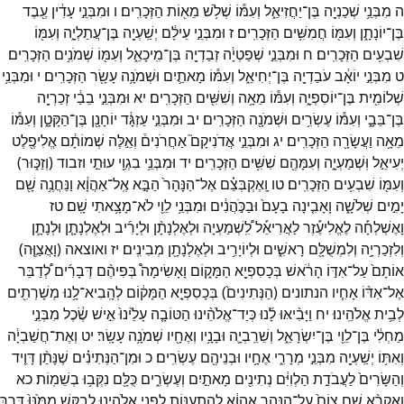
ה
מִבְּנֵ֥י
שְׁכַנְיָ֖ה
בֶּן־
יַחֲזִיאֵ֑ל
וְעִמּ֕וֹ
שְׁלֹ֥שׁ
מֵא֖וֹת
הַזְּכָרִֽים׃
ו
וּמִבְּנֵ֣י
עָדִ֔ין
עֶ֖בֶד
בֶּן־
יוֹנָתָ֑ן
וְעִמּ֖וֹ
חֲמִשִּׁ֥ים
הַזְּכָרִֽים׃
ז
וּמִבְּנֵ֣י
עֵילָ֔ם
יְשַֽׁעְיָ֖ה
בֶּן־
עֲתַלְיָ֑ה
וְעִמּ֖וֹ
שִׁבְעִ֥ים
הַזְּכָרִֽים׃
ח
וּמִבְּנֵ֣י
שְׁפַטְיָ֔ה
זְבַדְיָ֖ה
בֶּן־
מִֽיכָאֵ֑ל
וְעִמּ֖וֹ
שְׁמֹנִ֥ים
הַזְּכָרִֽים׃
ט
מִבְּנֵ֣י
יוֹאָ֔ב
עֹבַדְיָ֖ה
בֶּן־
יְחִיאֵ֑ל
וְעִמּ֕וֹ
מָאתַ֛יִם
וּשְׁמֹנָ֥ה
עָשָׂ֖ר
הַזְּכָרִֽים׃
י
וּמִבְּנֵ֥י
שְׁלוֹמִ֖ית
בֶּן־
יוֹסִפְיָ֑ה
וְעִמּ֕וֹ
מֵאָ֥ה
וְשִׁשִּׁ֖ים
הַזְּכָרִֽים׃
יא
וּמִבְּנֵ֣י
בֵבַ֔י
זְכַרְיָ֖ה
בֶּן־
בֵּבָ֑י
וְעִמּ֕וֹ
עֶשְׂרִ֥ים
וּשְׁמֹנָ֖ה
הַזְּכָרִֽים׃
יב
וּמִבְּנֵ֣י
עַזְגָּ֔ד
יוֹחָנָ֖ן
בֶּן־
הַקָּטָ֑ן
וְעִמּ֕וֹ
מֵאָ֥ה
וַעֲשָׂרָ֖ה
הַזְּכָרִֽים׃
יג
וּמִבְּנֵ֣י
אֲדֹנִיקָם֮
אַחֲרֹנִים֒
וְאֵ֣לֶּה
שְׁמוֹתָ֔ם
אֱלִיפֶ֖לֶט
יְעִיאֵ֣ל
וּֽשְׁמַעְיָ֑ה
וְעִמָּהֶ֖ם
שִׁשִּׁ֥ים
הַזְּכָרִֽים׃
יד
וּמִבְּנֵ֥י
בִגְוַ֖י
עוּתַ֣י
וזבוד
(
וְזַכּ֑וּר
)
וְעִמּ֖וֹ
שִׁבְעִ֥ים
הַזְּכָרִֽים׃
טו
וָֽאֶקְבְּצֵ֗ם
אֶל־
הַנָּהָר֙
הַבָּ֣א
אֶֽל־
אַהֲוָ֔א
וַנַּחֲנֶ֥ה
שָׁ֖ם
יָמִ֣ים
שְׁלֹשָׁ֑ה
וָאָבִ֤ינָה
בָעָם֙
וּבַכֹּ֣הֲנִ֔ים
וּמִבְּנֵ֥י
לֵוִ֖י
לֹא־
מָצָ֥אתִי
שָֽׁם׃
טז
וָאֶשְׁלְחָ֡ה
לֶאֱלִיעֶ֡זֶר
לַאֲרִיאֵ֡ל
לִֽ֠שְׁמַעְיָה
וּלְאֶלְנָתָ֨ן
וּלְיָרִ֜יב
וּלְאֶלְנָתָ֧ן
וּלְנָתָ֛ן
וְלִזְכַרְיָ֥ה
וְלִמְשֻׁלָּ֖ם
רָאשִׁ֑ים
וּלְיוֹיָרִ֥יב
וּלְאֶלְנָתָ֖ן
מְבִינִֽים׃
יז
ואוצאה
(
וָאֲצַוֶּ֤ה
)
אוֹתָם֙
עַל־
אִדּ֣וֹ
הָרֹ֔אשׁ
בְּכָסִפְיָ֖א
הַמָּק֑וֹם
וָאָשִׂימָה֩
בְּפִיהֶ֨ם
דְּבָרִ֜ים
לְ֠דַבֵּר
אֶל־
אִדּ֨וֹ
אָחִ֤יו
הנתונים
(
הַנְּתִינִים֙
)
בְּכָסִפְיָ֣א
הַמָּק֔וֹם
לְהָֽבִיא־
לָ֥נוּ
מְשָׁרְתִ֖ים
לְבֵ֥ית
אֱלֹהֵֽינוּ׃
יח
וַיָּבִ֨יאּוּ
לָ֜נוּ
כְּיַד־
אֱלֹהֵ֨ינוּ
הַטּוֹבָ֤ה
עָלֵ֙ינוּ֙
אִ֣ישׁ
שֶׂ֔כֶל
מִבְּנֵ֣י
מַחְלִ֔י
בֶּן־
לֵוִ֖י
בֶּן־
יִשְׂרָאֵ֑ל
וְשֵׁרֵֽבְיָ֛ה
וּבָנָ֥יו
וְאֶחָ֖יו
שְׁמֹנָ֥ה
עָשָֽׂר׃
יט
וְאֶת־
חֲשַׁבְיָ֔ה
וְאִתּ֥וֹ
יְשַֽׁעְיָ֖ה
מִבְּנֵ֣י
מְרָרִ֑י
אֶחָ֥יו
וּבְנֵיהֶ֖ם
עֶשְׂרִֽים׃
כ
וּמִן־
הַנְּתִינִ֗ים
שֶׁנָּתַ֨ן
דָּוִ֤יד
וְהַשָּׂרִים֙
לַעֲבֹדַ֣ת
הַלְוִיִּ֔ם
נְתִינִ֖ים
מָאתַ֣יִם
וְעֶשְׂרִ֑ים
כֻּלָּ֖ם
נִקְּב֥וּ
בְשֵׁמֽוֹת׃
כא
וָאֶקְרָ֨א
שָׁ֥ם
צוֹם֙
עַל־
הַנָּהָ֣ר
אַהֲוָ֔א
לְהִתְעַנּ֖וֹת
לִפְנֵ֣י
אֱלֹהֵ֑ינוּ
לְבַקֵּ֤שׁ
מִמֶּ֙נּוּ֙
דֶּ֣רֶךְ