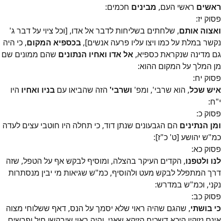
ראשים
ראשי העם,
מבינים
חכמים:
פסוק
יז
:
ואצוה אותם
, שלחתים בשליחות לדבר אל אדו, [וכל ציוי על דבר ג'
נקשר במלת על כמו ויצו עליו פרעה אנשים],
בכספיא המקום
, כי היה
גם מדינה שנקראת כספיא,
אל אדו ואחיו הנתונים
שהם ממונים שם
מן המלך על המקום ההוא:
פסוק
יח
:
איש שכל
, הוא שרבי', ומפ'
ושרבי'
הזה שהביאו עם
בניו ואחיו
היו
י"ח:
פסוק
כ
:
ומן הנתינים
הם הגבעונים שנתן דוד, כי תחלה היו חוטבי עצים לעדה
כמ"ש יהושע [ט' כ"ז]:
פסוק
כא
:
לנו ולטפנו
, הקדים העיקר בהצלה, ומוסיף לבקש אף על הטפל, שזה
דרך המתפלל לבקש מעט ולהוסיף, כמ"ש שגיאות מי יבין מנסתרות
נקני, וכמ"ש במדרש:
פסוק
כב
:
כי בושתי
, שהגם שהיה ראוי שלא יסמך על הנס, דאף ששלוחי מצוה
אינם נזוקין היכא דשכיח הזיקא שאני, והיה ראוי שיבקשו חיל ופרשים,