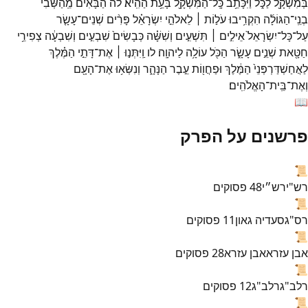
בְּמִשְׁקָ֖ל
לַכֹּ֑ל
וַיִּכָּתֵ֥ב
כָּֽל־
הַמִּשְׁקָ֖ל
בָּעֵ֥ת
הַהִֽיא׃
לה
הַ֠בָּאִים
מֵֽהַשְּׁבִ֨י
בְנֵֽי־
הַגּוֹלָ֜ה
הִקְרִ֥יבוּ
עֹל֣וֹת ׀
לֵאלֹהֵ֣י
יִשְׂרָאֵ֗ל
פָּרִ֨ים
שְׁנֵים־
עָשָׂ֤ר
עַל־
כָּל־
יִשְׂרָאֵל֙
אֵילִ֣ים ׀
תִּשְׁעִ֣ים
וְשִׁשָּׁ֗ה
כְּבָשִׂים֙
שִׁבְעִ֣ים
וְשִׁבְעָ֔ה
צְפִירֵ֥י
חַטָּ֖את
שְׁנֵ֣ים
עָשָׂ֑ר
הַכֹּ֖ל
עוֹלָ֥ה
לַיהוָֽה׃
לו
וַֽיִּתְּנ֣וּ ׀
אֶת־
דָּתֵ֣י
הַמֶּ֗לֶךְ
לַאֲחַשְׁדַּרְפְּנֵי֙
הַמֶּ֔לֶךְ
וּפַחֲו֖וֹת
עֵ֣בֶר
הַנָּהָ֑ר
וְנִשְּׂא֥וּ
אֶת־
הָעָ֖ם
וְאֶת־
בֵּֽית־
הָאֱלֹהִֽים׃
📖
פרשנים על הפרק
📜
רש"י
רש״י
48
פסוקים
📜
רס"ג
סעדיה גאון
11
פסוקים
📜
אבן עזרא
אבן עזרא
28
פסוקים
📜
רלב"ג
רלב"ג
12
פסוקים
📜