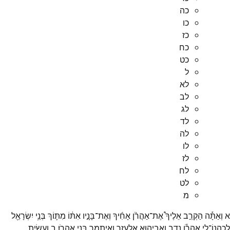
כה
כו
כז
כח
כט
ל
לא
לב
לג
לד
לה
לו
לז
לח
לט
מ
א
וְאַתָּ֡ה
הַקְרֵ֣ב
אֵלֶיךָ֩
אֶת־
אַהֲרֹ֨ן
אָחִ֜יךָ
וְאֶת־
בָּנָ֣יו
אִתּ֔וֹ
מִתּ֛וֹךְ
בְּנֵ֥י
יִשְׂרָאֵ֖ל
לְכַהֲנוֹ־
לִ֑י
אַהֲרֹ֕ן
נָדָ֧ב
וַאֲבִיה֛וּא
אֶלְעָזָ֥ר
וְאִיתָמָ֖ר
בְּנֵ֥י
אַהֲרֹֽן׃
ב
וְעָשִׂ֥יתָ