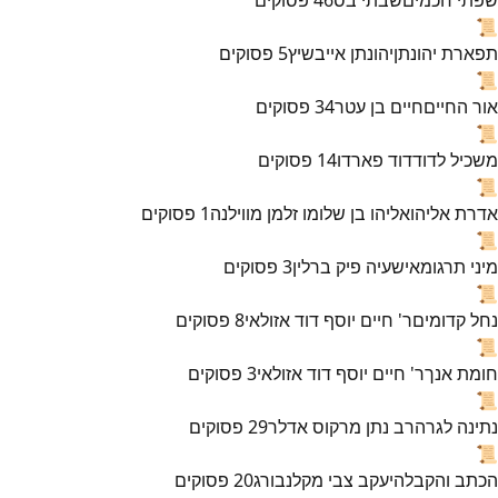
📜
תפארת יהונתן
יהונתן אייבשיץ
5
פסוקים
📜
אור החיים
חיים בן עטר
34
פסוקים
📜
משכיל לדוד
דוד פארדו
14
פסוקים
📜
אדרת אליהו
אליהו בן שלומו זלמן מווילנה
1
פסוקים
📜
מיני תרגומא
ישעיה פיק ברלין
3
פסוקים
📜
נחל קדומים
ר' חיים יוסף דוד אזולאי
8
פסוקים
📜
חומת אנך
ר' חיים יוסף דוד אזולאי
3
פסוקים
📜
נתינה לגר
הרב נתן מרקוס אדלר
29
פסוקים
📜
הכתב והקבלה
יעקב צבי מקלנבורג
20
פסוקים