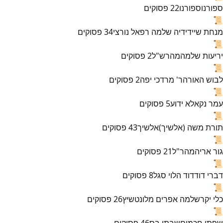
ספורנו
ספורנו
22
פסוקים
📜
מנחת שי
ידידיה שלמה רפאל נורצי
34
פסוקים
📜
יריעות שלמה
מהרש"ל
2
פסוקים
📜
לבוש האורה
ר' מרדכי יפה
2
פסוקים
📜
עמר נקא
לא ידוע
5
פסוקים
📜
תורת משה (אלשיך)
אלשיך
43
פסוקים
📜
גור אריה
מהר"ל
21
פסוקים
📜
דברי דוד
דוד הלוי סגל
8
פסוקים
📜
כלי יקר
שלמה אפרים מלונטשיץ
26
פסוקים
📜
שפתי חכמים
שבתי בס
46
פסוקים