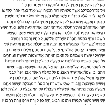
בִגְדֵי־
קֹ֖דֶשׁ
לְאַהֲרֹ֣ן
אָחִ֑יךָ
לְכָב֖וֹד
וּלְתִפְאָֽרֶת׃
ג
וְאַתָּ֗ה
תְּדַבֵּר֙
אֶל־
כָּל־
חַכְמֵי־
לֵ֔ב
אֲשֶׁ֥ר
מִלֵּאתִ֖יו
ר֣וּחַ
חָכְמָ֑ה
וְעָשׂ֞וּ
אֶת־
בִּגְדֵ֧י
אַהֲרֹ֛ן
לְקַדְּשׁ֖וֹ
לְכַהֲנוֹ־
לִֽי׃
ד
וְאֵ֨לֶּה
הַבְּגָדִ֜ים
אֲשֶׁ֣ר
יַעֲשׂ֗וּ
חֹ֤שֶׁן
וְאֵפוֹד֙
וּמְעִ֔יל
וּכְתֹ֥נֶת
תַּשְׁבֵּ֖ץ
מִצְנֶ֣פֶת
וְאַבְנֵ֑ט
וְעָשׂ֨וּ
בִגְדֵי־
קֹ֜דֶשׁ
לְאַהֲרֹ֥ן
אָחִ֛יךָ
וּלְבָנָ֖יו
לְכַהֲנוֹ־
לִֽי׃
ה
וְהֵם֙
יִקְח֣וּ
אֶת־
הַזָּהָ֔ב
וְאֶת־
הַתְּכֵ֖לֶת
וְאֶת־
הָֽאַרְגָּמָ֑ן
וְאֶת־
תּוֹלַ֥עַת
הַשָּׁנִ֖י
וְאֶת־
הַשֵּֽׁשׁ׃
ו
וְעָשׂ֖וּ
אֶת־
הָאֵפֹ֑ד
זָ֠הָב
תְּכֵ֨לֶת
וְאַרְגָּמָ֜ן
תּוֹלַ֧עַת
שָׁנִ֛י
וְשֵׁ֥שׁ
מָשְׁזָ֖ר
מַעֲשֵׂ֥ה
חֹשֵֽׁב׃
ז
שְׁתֵּ֧י
כְתֵפֹ֣ת
חֹֽבְרֹ֗ת
יִֽהְיֶה־
לּ֛וֹ
אֶל־
שְׁנֵ֥י
קְצוֹתָ֖יו
וְחֻבָּֽר׃
ח
וְחֵ֤שֶׁב
אֲפֻדָּתוֹ֙
אֲשֶׁ֣ר
עָלָ֔יו
כְּמַעֲשֵׂ֖הוּ
מִמֶּ֣נּוּ
יִהְיֶ֑ה
זָהָ֗ב
תְּכֵ֧לֶת
וְאַרְגָּמָ֛ן
וְתוֹלַ֥עַת
שָׁנִ֖י
וְשֵׁ֥שׁ
מָשְׁזָֽר׃
ט
וְלָ֣קַחְתָּ֔
אֶת־
שְׁתֵּ֖י
אַבְנֵי־
שֹׁ֑הַם
וּפִתַּחְתָּ֣
עֲלֵיהֶ֔ם
שְׁמ֖וֹת
בְּנֵ֥י
יִשְׂרָאֵֽל׃
י
שִׁשָּׁה֙
מִשְּׁמֹתָ֔ם
עַ֖ל
הָאֶ֣בֶן
הָאֶחָ֑ת
וְאֶת־
שְׁמ֞וֹת
הַשִּׁשָּׁ֧ה
הַנּוֹתָרִ֛ים
עַל־
הָאֶ֥בֶן
הַשֵּׁנִ֖ית
כְּתוֹלְדֹתָֽם׃
יא
מַעֲשֵׂ֣ה
חָרַשׁ֮
אֶבֶן֒
פִּתּוּחֵ֣י
חֹתָ֗ם
תְּפַתַּח֙
אֶת־
שְׁתֵּ֣י
הָאֲבָנִ֔ים
עַל־
שְׁמֹ֖ת
בְּנֵ֣י
יִשְׂרָאֵ֑ל
מֻסַבֹּ֛ת
מִשְׁבְּצ֥וֹת
זָהָ֖ב
תַּעֲשֶׂ֥ה
אֹתָֽם׃
יב
וְשַׂמְתָּ֞
אֶת־
שְׁתֵּ֣י
הָאֲבָנִ֗ים
עַ֚ל
כִּתְפֹ֣ת
הָֽאֵפֹ֔ד
אַבְנֵ֥י
זִכָּרֹ֖ן
לִבְנֵ֣י
יִשְׂרָאֵ֑ל
וְנָשָׂא֩
אַהֲרֹ֨ן
אֶת־
שְׁמוֹתָ֜ם
לִפְנֵ֧י
יְהוָ֛ה
עַל־
שְׁתֵּ֥י
כְתֵפָ֖יו
לְזִכָּרֹֽן׃
יג
וְעָשִׂ֥יתָ
מִשְׁבְּצֹ֖ת
זָהָֽב׃
יד
וּשְׁתֵּ֤י
שַׁרְשְׁרֹת֙
זָהָ֣ב
טָה֔וֹר
מִגְבָּלֹ֛ת
תַּעֲשֶׂ֥ה
אֹתָ֖ם
מַעֲשֵׂ֣ה
עֲבֹ֑ת
וְנָתַתָּ֛ה
אֶת־
שַׁרְשְׁרֹ֥ת
הָעֲבֹתֹ֖ת
עַל־
הַֽמִּשְׁבְּצֹֽת׃
טו
וְעָשִׂ֜יתָ
חֹ֤שֶׁן
מִשְׁפָּט֙
מַעֲשֵׂ֣ה
חֹשֵׁ֔ב
כְּמַעֲשֵׂ֥ה
אֵפֹ֖ד
תַּעֲשֶׂ֑נּוּ
זָ֠הָב
תְּכֵ֨לֶת
וְאַרְגָּמָ֜ן
וְתוֹלַ֧עַת
שָׁנִ֛י
וְשֵׁ֥שׁ
מָשְׁזָ֖ר
תַּעֲשֶׂ֥ה
אֹתֽוֹ׃
טז
רָב֥וּעַ
יִֽהְיֶ֖ה
כָּפ֑וּל
זֶ֥רֶת
אָרְכּ֖וֹ
וְזֶ֥רֶת
רָחְבּֽוֹ׃
יז