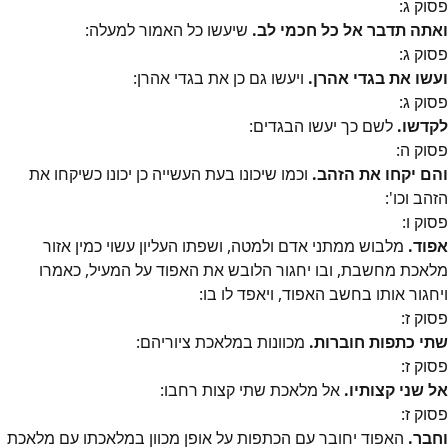
פסוק
ג
:
ואתה תדבר אל כל חכמי לב.
שיעשו כל האמור למעלה:
פסוק
ג
:
ועשו את בגדי אהרן.
ויעשו גם כן את בגדי אהרן:
פסוק
ג
:
לקדשו.
לשם כך יעשו הבגדים:
פסוק
ה
:
והם יקחו את הזהב.
וכמו שיכונו בעת העשייה כן יכונו כשיקחו את
הזהב וכו':
פסוק
ו
:
אפוד.
מלבוש ממתני אדם ולמטה, ושפתו העליון עשוי כמין אזור
מלאכת מחשבת, ובו יחגור הלובש את האפוד על המעיל, כאמרו
ויחגור אותו בחשב האפוד, ויאפד לו בו:
פסוק
ז
:
שתי כתפות חוברות.
מכוונות במלאכת ציוריהם:
פסוק
ז
:
אל שני קצותיו.
אל מלאכת שתי קצות רחבו:
פסוק
ז
:
וחבר.
האפוד יחובר עם הכתפות על אופן מכוון במלאכתו עם מלאכת