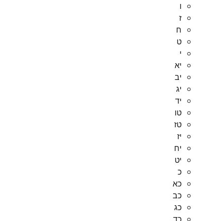
ו
ז
ח
ט
י
יא
יב
יג
יד
טו
טז
יז
יח
יט
כ
כא
כב
כג
כד