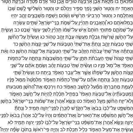
וּמִלֵּאתָ֥
בוֹ֙
מִלֻּ֣אַת
אֶ֔בֶן
אַרְבָּעָ֖ה
טוּרִ֣ים
אָ֑בֶן
ט֗וּר
אֹ֤דֶם
פִּטְדָה֙
וּבָרֶ֔קֶת
הַטּ֖וּר
הָאֶחָֽד׃
יח
וְהַטּ֖וּר
הַשֵּׁנִ֑י
נֹ֥פֶךְ
סַפִּ֖יר
וְיָהֲלֹֽם׃
יט
וְהַטּ֖וּר
הַשְּׁלִישִׁ֑י
לֶ֥שֶׁם
שְׁב֖וֹ
וְאַחְלָֽמָה׃
כ
וְהַטּוּר֙
הָרְבִיעִ֔י
תַּרְשִׁ֥ישׁ
וְשֹׁ֖הַם
וְיָשְׁפֵ֑ה
מְשֻׁבָּצִ֥ים
זָהָ֛ב
יִהְי֖וּ
בְּמִלּוּאֹתָֽם׃
כא
וְ֠הָאֲבָנִים
תִּֽהְיֶ֜יןָ
עַל־
שְׁמֹ֧ת
בְּנֵֽי־
יִשְׂרָאֵ֛ל
שְׁתֵּ֥ים
עֶשְׂרֵ֖ה
עַל־
שְׁמֹתָ֑ם
פִּתּוּחֵ֤י
חוֹתָם֙
אִ֣ישׁ
עַל־
שְׁמ֔וֹ
תִּֽהְיֶ֕יןָ
לִשְׁנֵ֥י
עָשָׂ֖ר
שָֽׁבֶט׃
כב
וְעָשִׂ֧יתָ
עַל־
הַחֹ֛שֶׁן
שַֽׁרְשֹׁ֥ת
גַּבְלֻ֖ת
מַעֲשֵׂ֣ה
עֲבֹ֑ת
זָהָ֖ב
טָהֽוֹר׃
כג
וְעָשִׂ֙יתָ֙
עַל־
הַחֹ֔שֶׁן
שְׁתֵּ֖י
טַבְּע֣וֹת
זָהָ֑ב
וְנָתַתָּ֗
אֶת־
שְׁתֵּי֙
הַטַּבָּע֔וֹת
עַל־
שְׁנֵ֖י
קְצ֥וֹת
הַחֹֽשֶׁן׃
כד
וְנָתַתָּ֗ה
אֶת־
שְׁתֵּי֙
עֲבֹתֹ֣ת
הַזָּהָ֔ב
עַל־
שְׁתֵּ֖י
הַטַּבָּעֹ֑ת
אֶל־
קְצ֖וֹת
הַחֹֽשֶׁן׃
כה
וְאֵ֨ת
שְׁתֵּ֤י
קְצוֹת֙
שְׁתֵּ֣י
הָעֲבֹתֹ֔ת
תִּתֵּ֖ן
עַל־
שְׁתֵּ֣י
הַֽמִּשְׁבְּצ֑וֹת
וְנָתַתָּ֛ה
עַל־
כִּתְפ֥וֹת
הָאֵפֹ֖ד
אֶל־
מ֥וּל
פָּנָֽיו׃
כו
וְעָשִׂ֗יתָ
שְׁתֵּי֙
טַבְּע֣וֹת
זָהָ֔ב
וְשַׂמְתָּ֣
אֹתָ֔ם
עַל־
שְׁנֵ֖י
קְצ֣וֹת
הַחֹ֑שֶׁן
עַל־
שְׂפָת֕וֹ
אֲשֶׁ֛ר
אֶל־
עֵ֥בֶר
הָאֵפֹ֖ד
בָּֽיְתָה׃
כז
וְעָשִׂיתָ֮
שְׁתֵּ֣י
טַבְּע֣וֹת
זָהָב֒
וְנָתַתָּ֣ה
אֹתָ֡ם
עַל־
שְׁתֵּי֩
כִתְפ֨וֹת
הָאֵפ֤וֹד
מִלְּמַ֙טָּה֙
מִמּ֣וּל
פָּנָ֔יו
לְעֻמַּ֖ת
מֶחְבַּרְתּ֑וֹ
מִמַּ֕עַל
לְחֵ֖שֶׁב
הָאֵפֽוֹד׃
כח
וְיִרְכְּס֣וּ
אֶת־
הַ֠חֹשֶׁן
מטבעתו
(
מִֽטַּבְּעֹתָ֞יו
)
אֶל־
טַבְּעֹ֤ת
הָאֵפֹד֙
בִּפְתִ֣יל
תְּכֵ֔לֶת
לִֽהְי֖וֹת
עַל־
חֵ֣שֶׁב
הָאֵפ֑וֹד
וְלֹֽא־
יִזַּ֣ח
הַחֹ֔שֶׁן
מֵעַ֖ל
הָאֵפֽוֹד׃
כט
וְנָשָׂ֣א
אַ֠הֲרֹן
אֶת־
שְׁמ֨וֹת
בְּנֵֽי־
יִשְׂרָאֵ֜ל
בְּחֹ֧שֶׁן
הַמִּשְׁפָּ֛ט
עַל־
לִבּ֖וֹ
בְּבֹא֣וֹ
אֶל־
הַקֹּ֑דֶשׁ
לְזִכָּרֹ֥ן
לִפְנֵֽי־
יְהוָ֖ה
תָּמִֽיד׃
ל
וְנָתַתָּ֞
אֶל־
חֹ֣שֶׁן
הַמִּשְׁפָּ֗ט
אֶת־
הָאוּרִים֙
וְאֶת־
הַתֻּמִּ֔ים
וְהָיוּ֙
עַל־
לֵ֣ב
אַהֲרֹ֔ן
בְּבֹא֖וֹ
לִפְנֵ֣י
יְהוָ֑ה
וְנָשָׂ֣א
אַ֠הֲרֹן
אֶת־
מִשְׁפַּ֨ט
בְּנֵי־
יִשְׂרָאֵ֧ל
עַל־
לִבּ֛וֹ
לִפְנֵ֥י
יְהוָ֖ה
תָּמִֽיד׃
לא
וְעָשִׂ֛יתָ
אֶת־
מְעִ֥יל
הָאֵפ֖וֹד
כְּלִ֥יל
תְּכֵֽלֶת׃
לב
וְהָיָ֥ה
פִֽי־
רֹאשׁ֖וֹ
בְּתוֹכ֑וֹ
שָׂפָ֡ה
יִֽהְיֶה֩