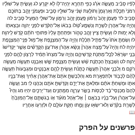
לְפִ֨יו
סָבִ֜יב
מַעֲשֵׂ֣ה
אֹרֵ֗ג
כְּפִ֥י
תַחְרָ֛א
יִֽהְיֶה־
לּ֖וֹ
לֹ֥א
יִקָּרֵֽעַ׃
לג
וְעָשִׂ֣יתָ
עַל־
שׁוּלָ֗יו
רִמֹּנֵי֙
תְּכֵ֤לֶת
וְאַרְגָּמָן֙
וְתוֹלַ֣עַת
שָׁנִ֔י
עַל־
שׁוּלָ֖יו
סָבִ֑יב
וּפַעֲמֹנֵ֥י
זָהָ֛ב
בְּתוֹכָ֖ם
סָבִֽיב׃
לד
פַּעֲמֹ֤ן
זָהָב֙
וְרִמּ֔וֹן
פַּֽעֲמֹ֥ן
זָהָ֖ב
וְרִמּ֑וֹן
עַל־
שׁוּלֵ֥י
הַמְּעִ֖יל
סָבִֽיב׃
לה
וְהָיָ֥ה
עַֽל־
אַהֲרֹ֖ן
לְשָׁרֵ֑ת
וְנִשְׁמַ֣ע
ק֠וֹלוֹ
בְּבֹא֨וֹ
אֶל־
הַקֹּ֜דֶשׁ
לִפְנֵ֧י
יְהוָ֛ה
וּבְצֵאת֖וֹ
וְלֹ֥א
יָמֽוּת׃
לו
וְעָשִׂ֥יתָ
צִּ֖יץ
זָהָ֣ב
טָה֑וֹר
וּפִתַּחְתָּ֤
עָלָיו֙
פִּתּוּחֵ֣י
חֹתָ֔ם
קֹ֖דֶשׁ
לַֽיהוָֽה׃
לז
וְשַׂמְתָּ֤
אֹתוֹ֙
עַל־
פְּתִ֣יל
תְּכֵ֔לֶת
וְהָיָ֖ה
עַל־
הַמִּצְנָ֑פֶת
אֶל־
מ֥וּל
פְּנֵֽי־
הַמִּצְנֶ֖פֶת
יִהְיֶֽה׃
לח
וְהָיָה֮
עַל־
מֵ֣צַח
אַהֲרֹן֒
וְנָשָׂ֨א
אַהֲרֹ֜ן
אֶת־
עֲוֺ֣ן
הַקֳּדָשִׁ֗ים
אֲשֶׁ֤ר
יַקְדִּ֙ישׁוּ֙
בְּנֵ֣י
יִשְׂרָאֵ֔ל
לְכָֽל־
מַתְּנֹ֖ת
קָדְשֵׁיהֶ֑ם
וְהָיָ֤ה
עַל־
מִצְחוֹ֙
תָּמִ֔יד
לְרָצ֥וֹן
לָהֶ֖ם
לִפְנֵ֥י
יְהוָֽה׃
לט
וְשִׁבַּצְתָּ֙
הַכְּתֹ֣נֶת
שֵׁ֔שׁ
וְעָשִׂ֖יתָ
מִצְנֶ֣פֶת
שֵׁ֑שׁ
וְאַבְנֵ֥ט
תַּעֲשֶׂ֖ה
מַעֲשֵׂ֥ה
רֹקֵֽם׃
מ
וְלִבְנֵ֤י
אַהֲרֹן֙
תַּעֲשֶׂ֣ה
כֻתֳּנֹ֔ת
וְעָשִׂ֥יתָ
לָהֶ֖ם
אַבְנֵטִ֑ים
וּמִגְבָּעוֹת֙
תַּעֲשֶׂ֣ה
לָהֶ֔ם
לְכָב֖וֹד
וּלְתִפְאָֽרֶת׃
מא
וְהִלְבַּשְׁתָּ֤
אֹתָם֙
אֶת־
אַהֲרֹ֣ן
אָחִ֔יךָ
וְאֶת־
בָּנָ֖יו
אִתּ֑וֹ
וּמָשַׁחְתָּ֨
אֹתָ֜ם
וּמִלֵּאתָ֧
אֶת־
יָדָ֛ם
וְקִדַּשְׁתָּ֥
אֹתָ֖ם
וְכִהֲנ֥וּ
לִֽי׃
מב
וַעֲשֵׂ֤ה
לָהֶם֙
מִכְנְסֵי־
בָ֔ד
לְכַסּ֖וֹת
בְּשַׂ֣ר
עֶרְוָ֑ה
מִמָּתְנַ֥יִם
וְעַד־
יְרֵכַ֖יִם
יִהְיֽוּ׃
מג
וְהָיוּ֩
עַל־
אַהֲרֹ֨ן
וְעַל־
בָּנָ֜יו
בְּבֹאָ֣ם ׀
אֶל־
אֹ֣הֶל
מוֹעֵ֗ד
א֣וֹ
בְגִשְׁתָּ֤ם
אֶל־
הַמִּזְבֵּ֙חַ֙
לְשָׁרֵ֣ת
בַּקֹּ֔דֶשׁ
וְלֹא־
יִשְׂא֥וּ
עָוֺ֖ן
וָמֵ֑תוּ
חֻקַּ֥ת
עוֹלָ֛ם
ל֖וֹ
וּלְזַרְע֥וֹ
אַחֲרָֽיו׃
📖
פרשנים על הפרק