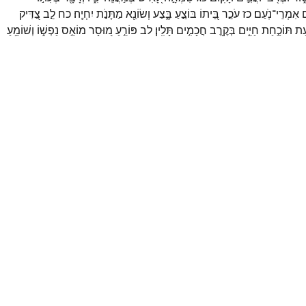
ם
אִמְרֵי־
נֹֽעַם׃
כז
עֹכֵ֣ר
בֵּ֭יתוֹ
בּוֹצֵ֣עַ
בָּ֑צַע
וְשׂוֹנֵ֖א
מַתָּנֹ֣ת
יִחְיֶֽה׃
כח
לֵ֣ב
צַ֭דִּיק
עַת
תּוֹכַ֣חַת
חַיִּ֑ים
בְּקֶ֖רֶב
חֲכָמִ֣ים
תָּלִֽין׃
לב
פּוֹרֵ֣עַ
מ֭וּסָר
מוֹאֵ֣ס
נַפְשׁ֑וֹ
וְשׁוֹמֵ֥עַ