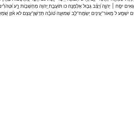
גֵּ֭אִים
יִסַּ֥ח ׀
יְהוָ֑ה
וְ֝יַצֵּ֗ב
גְּב֣וּל
אַלְמָנָֽה׃
כו
תּוֹעֲבַ֣ת
יְ֭הוָה
מַחְשְׁב֣וֹת
רָ֑ע
וּ֝טְהֹרִ֗י
֣ים
יִשְׁמָֽע׃
ל
מְֽאוֹר־
עֵ֭ינַיִם
יְשַׂמַּֽח־
לֵ֑ב
שְׁמוּעָ֥ה
ט֝וֹבָ֗ה
תְּדַשֶּׁן־
עָֽצֶם׃
לא
אֹ֗זֶן
שֹׁ֭מַ