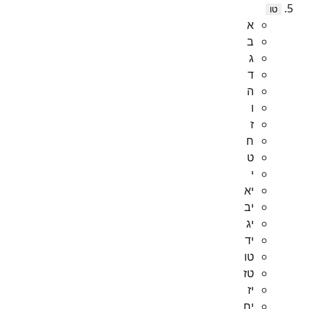
טו
א
ב
ג
ד
ה
ו
ז
ח
ט
י
יא
יב
יג
יד
טו
טז
יז
יח