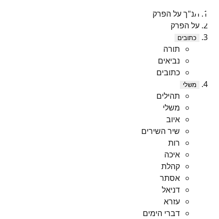
תנ"ך על הפרק
על הפרק
כתובים
תורה
נביאים
כתובים
משלי
תהילים
משלי
איוב
שיר השירים
רות
איכה
קהלת
אסתר
דניאל
עזרא
דברי הימים