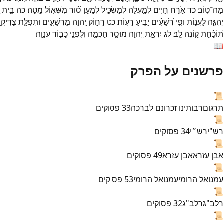
מַה־
טּֽוֹב׃
כד
אֹ֣רַח
חַ֭יִּים
לְמַ֣עְלָה
לְמַשְׂכִּ֑יל
לְמַ֥עַן
ס֝֗וּר
מִשְּׁא֥וֹל
מָֽטָּה׃
כה
בֵּ֣ית
יֶהְגֶּ֣ה
לַעֲנ֑וֹת
וּפִ֥י
רְ֝שָׁעִ֗ים
יַבִּ֥יעַ
רָעֽוֹת׃
כט
רָח֣וֹק
יְ֭הוָה
מֵרְשָׁעִ֑ים
וּתְפִלַּ֖ת
צַדִּיקִ
תּ֝וֹכַ֗חַת
ק֣וֹנֶה
לֵּֽב׃
לג
יִרְאַ֣ת
יְ֭הוָה
מוּסַ֣ר
חָכְמָ֑ה
וְלִפְנֵ֖י
כָב֣וֹד
עֲנָוָֽה׃
📖
פרשנים על הפרק
📜
תרגום
רבותינו זכרונם לברכה
33
פסוקים
📜
רש"י
רש״י
34
פסוקים
📜
אבן עזרא
אבן עזרא
49
פסוקים
📜
עמנואל הרומי
עמנואל הרומי
53
פסוקים
📜
רלב"ג
רלב"ג
32
פסוקים
📜