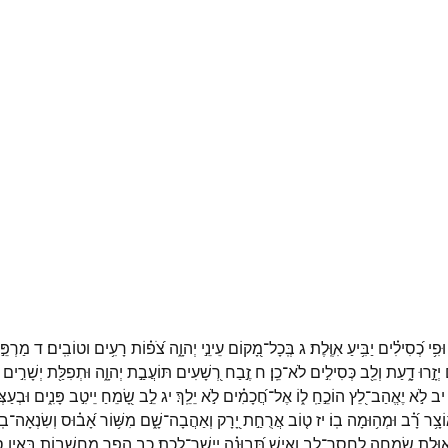
וּפִ֥י
כְ֝סִילִ֗ים
יַבִּ֥יעַ
אִוֶּֽלֶת׃
ג
בְּֽכָל־
מָ֭קוֹם
עֵינֵ֣י
יְהוָ֑ה
צֹ֝פ֗וֹת
רָעִ֥ים
וטוֹבִֽים׃
ד
מַרְפֵּ
יְזָ֣רוּ
דָ֑עַת
וְלֵ֖ב
כְּסִילִ֣ים
לֹא־
כֵֽן׃
ח
זֶ֣בַח
רְ֭שָׁעִים
תּוֹעֲבַ֣ת
יְהוָ֑ה
וּתְפִלַּ֖ת
יְשָׁרִ֣ים
יב
לֹ֣א
יֶאֱהַב־
לֵ֭ץ
הוֹכֵ֣חַֽ
ל֑וֹ
אֶל־
חֲ֝כָמִ֗ים
לֹ֣א
יֵלֵֽךְ׃
יג
לֵ֣ב
שָׂ֭מֵחַ
יֵיטִ֣ב
פָּנִ֑ים
וּבְעַצ
ֹצָ֥ר
רָ֝֗ב
וּמְה֥וּמָה
בֽוֹ׃
יז
ט֤וֹב
אֲרֻחַ֣ת
יָ֭רָק
וְאַהֲבָה־
שָׁ֑ם
מִשּׁ֥וֹר
אָ֝ב֗וּס
וְשִׂנְאָה־
בֽוֹ
ִ֭וֶּלֶת
שִׂמְחָ֣ה
לַחֲסַר־
לֵ֑ב
וְאִ֥ישׁ
תְּ֝בוּנָ֗ה
יְיַשֶׁר־
לָֽכֶת׃
כב
הָפֵ֣ר
מַ֭חֲשָׁבוֹת
בְּאֵ֣ין
ס