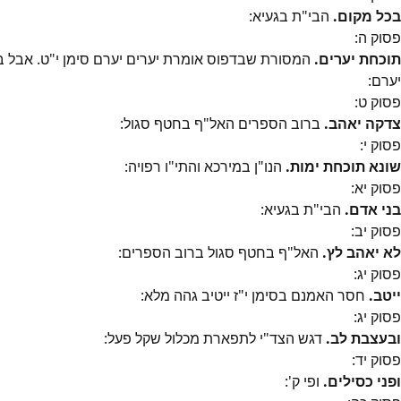
בכל מקום.
הבי"ת בגעיא:
פסוק
ה
:
תוכחת יערים.
המסורת שבדפוס אומרת יערים יערם סימן י"ט. אבל בכ
יערם:
פסוק
ט
:
צדקה יאהב.
ברוב הספרים האל"ף בחטף סגול:
פסוק
י
:
שונא תוכחת ימות.
הנו"ן במירכא והתי"ו רפויה:
פסוק
יא
:
בני אדם.
הבי"ת בגעיא:
פסוק
יב
:
לא יאהב לץ.
האל"ף בחטף סגול ברוב הספרים:
פסוק
יג
:
ייטב.
חסר האמנם בסימן י"ז ייטיב גהה מלא:
פסוק
יג
:
ובעצבת לב.
דגש הצד"י לתפארת מכלול שקל פעל:
פסוק
יד
:
ופני כסילים.
ופי ק':