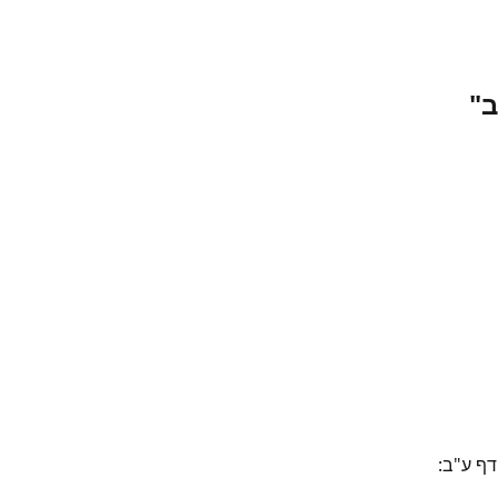
ב"
דף ע"ב: