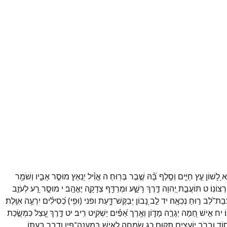
֣א
לָ֭שׁוֹן
עֵ֣ץ
חַיִּ֑ים
וְסֶ֥לֶף
בָּ֝֗הּ
שֶׁ֣בֶר
בְּרֽוּחַ׃
ה
אֱוִ֗יל
יִ֭נְאַץ
מוּסַ֣ר
אָבִ֑יו
וְשֹׁמֵ֖ר
רְצוֹנֽוֹ׃
ט
תּוֹעֲבַ֣ת
יְ֭הוָה
דֶּ֣רֶךְ
רָשָׁ֑ע
וּמְרַדֵּ֖ף
צְדָקָ֣ה
יֶאֱהָֽב׃
י
מוּסָ֣ר
רָ֭ע
לְעֹזֵ֣ב
ְּבַת־
לֵ֝ב
ר֣וּחַ
נְכֵאָֽה׃
יד
לֵ֣ב
נָ֭בוֹן
יְבַקֶּשׁ־
דָּ֑עַת
ופני
(
וּפִ֥י
)
כְ֝סִילִ֗ים
יִרְעֶ֥ה
אִוֶּֽלֶת׃
׃
יח
אִ֣ישׁ
חֵ֭מָה
יְגָרֶ֣ה
מָד֑וֹן
וְאֶ֥רֶך
אַ֝פַּ֗יִם
יַשְׁקִ֥יט
רִֽיב׃
יט
דֶּ֣רֶךְ
עָ֭צֵל
כִּמְשֻׂ֣כַת
֑וֹד
וּבְרֹ֖ב
יוֹעֲצִ֣ים
תָּקֽוּם׃
כג
שִׂמְחָ֣ה
לָ֭אִישׁ
בְּמַעֲנֵה־
פִ֑יו
וְדָבָ֖ר
בְּעִתּ֣וֹ