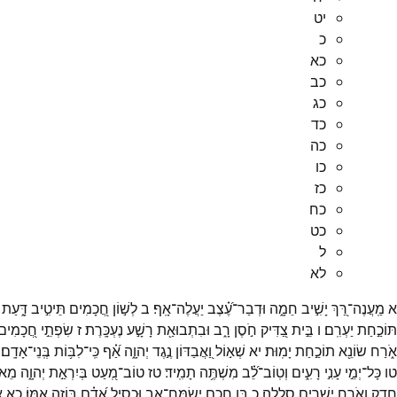
יט
כ
כא
כב
כג
כד
כה
כו
כז
כח
כט
ל
לא
א
מַֽעֲנֶה־
רַּ֭ךְ
יָשִׁ֣יב
חֵמָ֑ה
וּדְבַר־
עֶ֝֗צֶב
יַעֲלֶה־
אָֽף׃
ב
לְשׁ֣וֹן
חֲ֭כָמִים
תֵּיטִ֣יב
דָּ֑עַת
תּוֹכַ֣חַת
יַעְרִֽם׃
ו
בֵּ֣ית
צַ֭דִּיק
חֹ֣סֶן
רָ֑ב
וּבִתְבוּאַ֖ת
רָשָׁ֣ע
נֶעְכָּֽרֶת׃
ז
שִׂפְתֵ֣י
חֲ֭כָמִים
אֹ֑רַח
שׂוֹנֵ֖א
תוֹכַ֣חַת
יָמֽוּת׃
יא
שְׁא֣וֹל
וַ֭אֲבַדּוֹן
נֶ֣גֶד
יְהוָ֑ה
אַ֝֗ף
כִּֽי־
לִבּ֥וֹת
בְּֽנֵי־
אָדָֽם׃
טו
כָּל־
יְמֵ֣י
עָנִ֣י
רָעִ֑ים
וְטֽוֹב־
לֵ֝֗ב
מִשְׁתֶּ֥ה
תָמִֽיד׃
טז
טוֹב־
מְ֭עַט
בְּיִרְאַ֣ת
יְהוָ֑ה
מֵאו
חָ֑דֶק
וְאֹ֖רַח
יְשָׁרִ֣ים
סְלֻלָֽה׃
כ
בֵּ֣ן
חָ֭כָם
יְשַׂמַּח־
אָ֑ב
וּכְסִ֥יל
אָ֝דָ֗ם
בּוֹזֶ֥ה
אִמּֽוֹ׃
כא
א