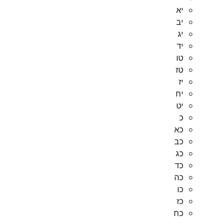
יא
יב
יג
יד
טו
טז
יז
יח
יט
כ
כא
כב
כג
כד
כה
כו
כז
כח