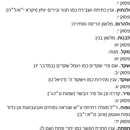
פסוק
י
:
ולנתוץ.
ענין כתיתה ושבירה כמו תנור וכירים יותץ (ויקרא י״א:ל״ה):
פסוק
י
:
ולהרוס.
מלשון הריסה וסתירה:
פסוק
י
:
לבנות.
מלשון בנין:
פסוק
יא
:
מקל.
מטה:
פסוק
יא
:
שקד.
שם פרי שקדים כמו ויגמל שקדים (במדבר יז):
פסוק
יב
:
שוקד.
ענין מהירות כמו וישקוד ה׳ (דניאל ט):
פסוק
יג
:
סיר.
קדרה וכן על סיר הבשר (שמות ט״ז:ג׳):
פסוק
יג
:
נפוח.
ר״ל מעלה רתיחה ע״ש שנראה נפוחים ואבעבועות וכן כדוד
נפוח ואגמון (איוב מ״א:י״ב):
פסוק
יד
:
תפתח.
ענין התרת הקשר כמו יתרי פתח (שם ל):