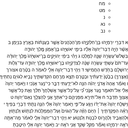
מח
מט
נ
נא
נב
א
דִּבְרֵ֥י
יִרְמְיָ֖הוּ
בֶּן־
חִלְקִיָּ֑הוּ
מִן־
הַכֹּֽהֲנִים֙
אֲשֶׁ֣ר
בַּעֲנָת֔וֹת
בְּאֶ֖רֶץ
בִּנְיָמִֽן׃
ב
אֲשֶׁ֨ר
הָיָ֤ה
דְבַר־
יְהוָה֙
אֵלָ֔יו
בִּימֵ֛י
יֹאשִׁיָּ֥הוּ
בֶן־
אָמ֖וֹן
מֶ֣לֶךְ
יְהוּדָ֑ה
בִּשְׁלֹשׁ־
עֶשְׂרֵ֥ה
שָׁנָ֖ה
לְמָלְכֽוֹ׃
ג
וַיְהִ֗י
בִּימֵ֨י
יְהוֹיָקִ֤ים
בֶּן־
יֹאשִׁיָּ֙הוּ֙
מֶ֣לֶךְ
יְהוּדָ֔ה
עַד־
תֹּם֙
עַשְׁתֵּ֣י
עֶשְׂרֵ֣ה
שָׁנָ֔ה
לְצִדְקִיָּ֥הוּ
בֶן־
יֹאשִׁיָּ֖הוּ
מֶ֣לֶךְ
יְהוּדָ֑ה
עַד־
גְּל֥וֹת
יְרוּשָׁלִַ֖ם
בַּחֹ֥דֶשׁ
הַחֲמִישִֽׁי׃
ד
וַיְהִ֥י
דְבַר־
יְהוָ֖ה
אֵלַ֥י
לֵאמֹֽר׃
ה
בְּטֶ֨רֶם
אצורך
(
אֶצָּרְךָ֤
)
בַבֶּ֙טֶן֙
יְדַעְתִּ֔יךָ
וּבְטֶ֛רֶם
תֵּצֵ֥א
מֵרֶ֖חֶם
הִקְדַּשְׁתִּ֑יךָ
נָבִ֥יא
לַגּוֹיִ֖ם
נְתַתִּֽיךָ׃
ו
וָאֹמַ֗ר
אֲהָהּ֙
אֲדֹנָ֣י
יְהֹוִ֔ה
הִנֵּ֥ה
לֹא־
יָדַ֖עְתִּי
דַּבֵּ֑ר
כִּי־
נַ֖עַר
אָנֹֽכִי׃
ז
וַיֹּ֤אמֶר
יְהוָה֙
אֵלַ֔י
אַל־
תֹּאמַ֖ר
נַ֣עַר
אָנֹ֑כִי
כִּ֠י
עַֽל־
כָּל־
אֲשֶׁ֤ר
אֶֽשְׁלָחֲךָ֙
תֵּלֵ֔ךְ
וְאֵ֛ת
כָּל־
אֲשֶׁ֥ר
אֲצַוְּךָ֖
תְּדַבֵּֽר׃
ח
אַל־
תִּירָ֖א
מִפְּנֵיהֶ֑ם
כִּֽי־
אִתְּךָ֥
אֲנִ֛י
לְהַצִּלֶ֖ךָ
נְאֻם־
יְהוָֽה׃
ט
וַיִּשְׁלַ֤ח
יְהוָה֙
אֶת־
יָד֔וֹ
וַיַּגַּ֖ע
עַל־
פִּ֑י
וַיֹּ֤אמֶר
יְהוָה֙
אֵלַ֔י
הִנֵּ֛ה
נָתַ֥תִּי
דְבָרַ֖י
בְּפִֽיךָ׃
י
רְאֵ֞ה
הִפְקַדְתִּ֣יךָ ׀
הַיּ֣וֹם
הַזֶּ֗ה
עַל־
הַגּוֹיִם֙
וְעַל־
הַמַּמְלָכ֔וֹת
לִנְת֥וֹשׁ
וְלִנְת֖וֹץ
וּלְהַאֲבִ֣יד
וְלַהֲר֑וֹס
לִבְנ֖וֹת
וְלִנְטֽוֹעַ׃
יא
וַיְהִ֤י
דְבַר־
יְהוָה֙
אֵלַ֣י
לֵאמֹ֔ר
מָה־
אַתָּ֥ה
רֹאֶ֖ה
יִרְמְיָ֑הוּ
וָאֹמַ֕ר
מַקֵּ֥ל
שָׁקֵ֖ד
אֲנִ֥י
רֹאֶֽה׃
יב
וַיֹּ֧אמֶר
יְהוָ֛ה
אֵלַ֖י
הֵיטַ֣בְתָּ