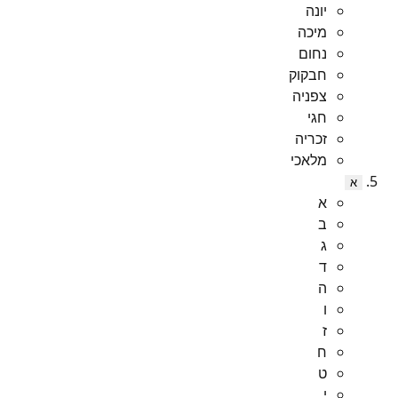
יונה
מיכה
נחום
חבקוק
צפניה
חגי
זכריה
מלאכי
א
א
ב
ג
ד
ה
ו
ז
ח
ט
י