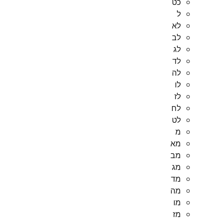
כט
ל
לא
לב
לג
לד
לה
לו
לז
לח
לט
מ
מא
מב
מג
מד
מה
מו
מז