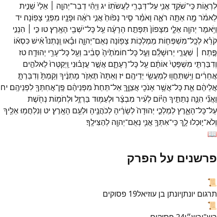
לִרְא֑וֹת
כִּֽי־
שֹׁקֵ֥ד
אֲנִ֛י
עַל־
דְּבָרִ֖י
לַעֲשֹׂתֽוֹ׃
יג
וַיְהִ֨י
דְבַר־
יְהוָ֤ה ׀
אֵלַי֙
שֵׁנִ֣ית
לֵאמֹ֔ר
מָ֥ה
אַתָּ֖ה
רֹאֶ֑ה
וָאֹמַ֗ר
סִ֤יר
נָפ֙וּחַ֙
אֲנִ֣י
רֹאֶ֔ה
וּפָנָ֖יו
מִפְּנֵ֥י
צָפֽוֹנָה׃
יד
וַיֹּ֥אמֶר
יְהוָ֖ה
אֵלָ֑י
מִצָּפוֹן֙
תִּפָּתַ֣ח
הָרָעָ֔ה
עַ֥ל
כָּל־
יֹשְׁבֵ֖י
הָאָֽרֶץ׃
טו
כִּ֣י ׀
הִנְנִ֣י
קֹרֵ֗א
לְכָֽל־
מִשְׁפְּח֛וֹת
מַמְלְכ֥וֹת
צָפ֖וֹנָה
נְאֻם־
יְהוָ֑ה
וּבָ֡אוּ
וְֽנָתְנוּ֩
אִ֨ישׁ
כִּסְא֜וֹ
פֶּ֣תַח ׀
שַׁעֲרֵ֣י
יְרוּשָׁלִַ֗ם
וְעַ֤ל
כָּל־
חוֹמֹתֶ֙יהָ֙
סָבִ֔יב
וְעַ֖ל
כָּל־
עָרֵ֥י
יְהוּדָֽה׃
טז
וְדִבַּרְתִּ֤י
מִשְׁפָּטַי֙
אוֹתָ֔ם
עַ֖ל
כָּל־
רָעָתָ֑ם
אֲשֶׁ֣ר
עֲזָב֗וּנִי
וַֽיְקַטְּרוּ֙
לֵאלֹהִ֣ים
אֲחֵרִ֔ים
וַיִּֽשְׁתַּחֲו֖וּ
לְמַעֲשֵׂ֥י
יְדֵיהֶֽם׃
יז
וְאַתָּה֙
תֶּאְזֹ֣ר
מָתְנֶ֔יךָ
וְקַמְתָּ֙
וְדִבַּרְתָּ֣
אֲלֵיהֶ֔ם
אֵ֛ת
כָּל־
אֲשֶׁ֥ר
אָנֹכִ֖י
אֲצַוֶּ֑ךָּ
אַל־
תֵּחַת֙
מִפְּנֵיהֶ֔ם
פֶּֽן־
אֲחִתְּךָ֖
לִפְנֵיהֶֽם׃
יח
וַאֲנִ֞י
הִנֵּ֧ה
נְתַתִּ֣יךָ
הַיּ֗וֹם
לְעִ֨יר
מִבְצָ֜ר
וּלְעַמּ֥וּד
בַּרְזֶ֛ל
וּלְחֹמ֥וֹת
נְחֹ֖שֶׁת
עַל־
כָּל־
הָאָ֑רֶץ
לְמַלְכֵ֤י
יְהוּדָה֙
לְשָׂרֶ֔יהָ
לְכֹהֲנֶ֖יהָ
וּלְעַ֥ם
הָאָֽרֶץ׃
יט
וְנִלְחֲמ֥וּ
אֵלֶ֖יךָ
וְלֹא־
י֣וּכְלוּ
לָ֑ךְ
כִּֽי־
אִתְּךָ֥
אֲנִ֛י
נְאֻם־
יְהוָ֖ה
לְהַצִּילֶֽךָ׃
📖
פרשנים על הפרק
📜
תרגום יונתן
יונתן בן עוזיאל
19
פסוקים
📜
רש"י
רש״י
24
פסוקים