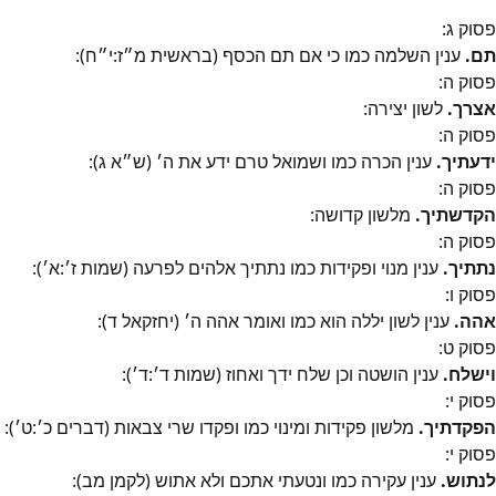
פסוק
ג
:
תם.
ענין השלמה כמו כי אם תם הכסף (בראשית מ״ז:י״ח):
פסוק
ה
:
אצרך.
לשון יצירה:
פסוק
ה
:
ידעתיך.
ענין הכרה כמו ושמואל טרם ידע את ה׳ (ש״א ג):
פסוק
ה
:
הקדשתיך.
מלשון קדושה:
פסוק
ה
:
נתתיך.
ענין מנוי ופקידות כמו נתתיך אלהים לפרעה (שמות ז׳:א׳):
פסוק
ו
:
אהה.
ענין לשון יללה הוא כמו ואומר אהה ה׳ (יחזקאל ד):
פסוק
ט
:
וישלח.
ענין הושטה וכן שלח ידך ואחוז (שמות ד׳:ד׳):
פסוק
י
:
הפקדתיך.
מלשון פקידות ומינוי כמו ופקדו שרי צבאות (דברים כ׳:ט׳):
פסוק
י
:
לנתוש.
ענין עקירה כמו ונטעתי אתכם ולא אתוש (לקמן מב):