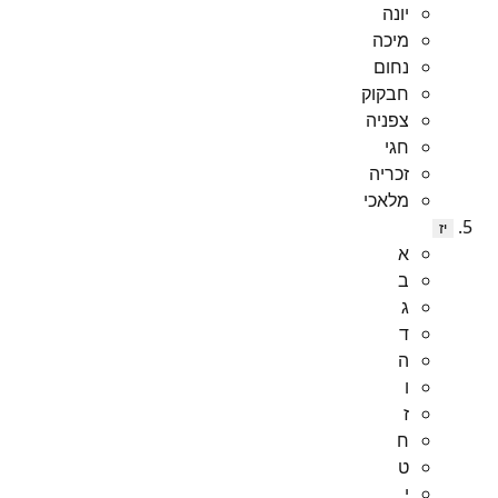
יונה
מיכה
נחום
חבקוק
צפניה
חגי
זכריה
מלאכי
יז
א
ב
ג
ד
ה
ו
ז
ח
ט
י