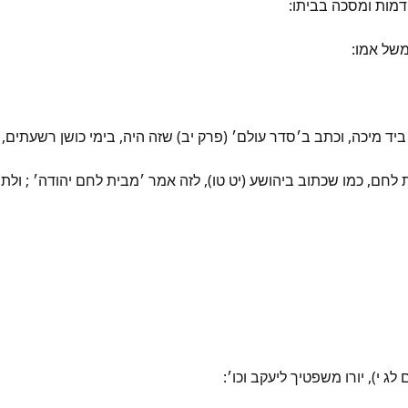
דמות ומסכה בביתו:
של אמו:
ביד מיכה, וכתב ב׳סדר עולם׳ (פרק יב) שזה היה, בימי כושן רשעתים,
ת לחם, כמו שכתוב ביהושע (יט טו), לזה אמר ׳מבית לחם יהודה׳ ; ו
ג י), יורו משפטיך ליעקב וכו׳: