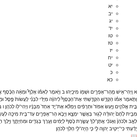
יא
יב
יג
יד
טו
טז
יז
יח
יט
כ
כא
א
וַֽיְהִי־
אִ֥ישׁ
מֵֽהַר־
אֶפְרָ֖יִם
וּשְׁמ֥וֹ
מִיכָֽיְהוּ׃
ב
וַיֹּ֣אמֶר
לְאִמּ֡וֹ
אֶלֶף֩
וּמֵאָ֨ה
הַכֶּ֜סֶף
אֲ
וַתֹּ֣אמֶר
אִמּ֡וֹ
הַקְדֵּ֣שׁ
הִקְדַּ֣שְׁתִּי
אֶת־
הַכֶּסֶף֩
לַיהוָ֨ה
מִיָּדִ֜י
לִבְנִ֗י
לַֽעֲשׂוֹת֙
פֶּ֣סֶל
וּמ
בֵּ֣ית
אֱלֹהִ֑ים
וַיַּ֤עַשׂ
אֵפוֹד֙
וּתְרָפִ֔ים
וַיְמַלֵּ֗א
אֶת־
יַ֤ד
אַחַד֙
מִבָּנָ֔יו
וַיְהִי־
ל֖וֹ
לְכֹהֵֽן׃
ו
בּ
מִבֵּ֥ית
לֶ֙חֶם֙
יְהוּדָ֔ה
לָג֖וּר
בַּאֲשֶׁ֣ר
יִמְצָ֑א
וַיָּבֹ֧א
הַר־
אֶפְרַ֛יִם
עַד־
בֵּ֥ית
מִיכָ֖ה
לַעֲשׂ
לְאָ֣ב
וּלְכֹהֵן֒
וְאָנֹכִ֨י
אֶֽתֶּן־
לְךָ֜
עֲשֶׂ֤רֶת
כֶּ֙סֶף֙
לַיָּמִ֔ים
וְעֵ֥רֶךְ
בְּגָדִ֖ים
וּמִחְיָתֶ֑ךָ
וַיֵּ֖לֶךְ
הַל
יָדַ֔עְתִּי
כִּֽי־
יֵיטִ֥יב
יְהוָ֖ה
לִ֑י
כִּ֧י
הָיָה־
לִ֛י
הַלֵּוִ֖י
לְכֹהֵֽן׃
📖