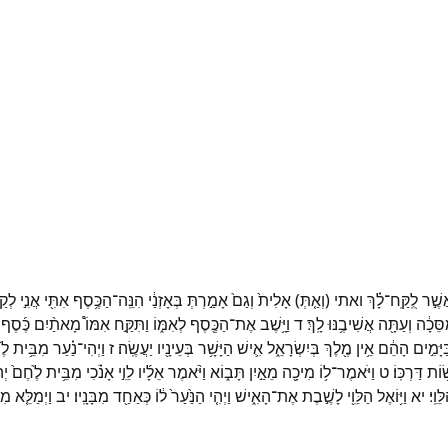
שֶׁ֣ר
לֻֽקַּֽח־
לָ֗ךְ
ואתי
(
וְאַ֤תְּ
)
אָלִית֙
וְגַם֙
אָמַ֣רְתְּ
בְּאָזְנַ֔י
הִנֵּֽה־
הַכֶּ֥סֶף
אִתִּ֖י
אֲנִ֣י
לְקַח
ַסֵּכָ֔ה
וְעַתָּ֖ה
אֲשִׁיבֶ֥נּוּ
לָֽךְ׃
ד
וַיָּ֥שֶׁב
אֶת־
הַכֶּ֖סֶף
לְאִמּ֑וֹ
וַתִּקַּ֣ח
אִמּוֹ֩
מָאתַ֨יִם
כֶּ֜סֶף
ַיָּמִ֣ים
הָהֵ֔ם
אֵ֥ין
מֶ֖לֶךְ
בְּיִשְׂרָאֵ֑ל
אִ֛ישׁ
הַיָּשָׁ֥ר
בְּעֵינָ֖יו
יַעֲשֶֽׂה׃
ז
וַיְהִי־
נַ֗עַר
מִבֵּ֥ית
לֶ֙
֥וֹת
דַּרְכּֽוֹ׃
ט
וַיֹּאמֶר־
ל֥וֹ
מִיכָ֖ה
מֵאַ֣יִן
תָּב֑וֹא
וַיֹּ֨אמֶר
אֵלָ֜יו
לֵוִ֣י
אָנֹ֗כִי
מִבֵּ֥ית
לֶ֙חֶם֙
יְ
ֵּוִֽי׃
יא
וַיּ֥וֹאֶל
הַלֵּוִ֖י
לָשֶׁ֣בֶת
אֶת־
הָאִ֑ישׁ
וַיְהִ֤י
הַנַּ֙עַר֙
ל֔וֹ
כְּאַחַ֖ד
מִבָּנָֽיו׃
יב
וַיְמַלֵּ֤א
מִי