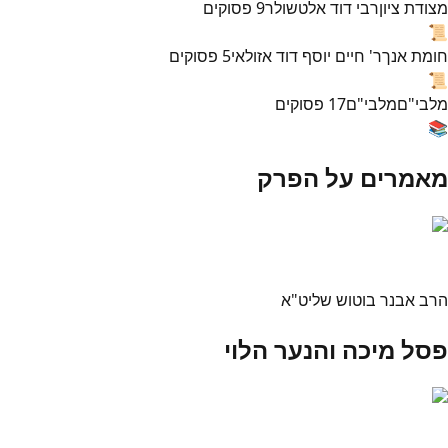
מצודת ציון
רבי דוד אלטשולר
9
פסוקים
📜
חומת אנך
ר' חיים יוסף דוד אזולאי
5
פסוקים
📜
מלבי"ם
מלבי"ם
17
פסוקים
📚
מאמרים על הפרק
הרב אבנר בוטוש שליט"א
פסל מיכה והנער הלוי