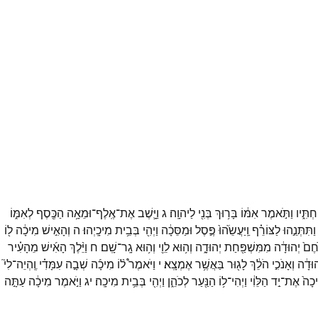
ְתִּ֑יו
וַתֹּ֣אמֶר
אִמּ֔וֹ
בָּר֥וּךְ
בְּנִ֖י
לַיהוָֽה׃
ג
וַיָּ֛שֶׁב
אֶת־
אֶֽלֶף־
וּמֵאָ֥ה
הַכֶּ֖סֶף
לְאִמּ֑וֹ
וַתִּתְּנֵ֣הוּ
לַצּוֹרֵ֗ף
וַֽיַּעֲשֵׂ֙הוּ֙
פֶּ֣סֶל
וּמַסֵּכָ֔ה
וַיְהִ֖י
בְּבֵ֥ית
מִיכָֽיְהוּ׃
ה
וְהָאִ֣ישׁ
מִיכָ֔ה
ל֖וֹ
חֶם֙
יְהוּדָ֔ה
מִמִּשְׁפַּ֖חַת
יְהוּדָ֑ה
וְה֥וּא
לֵוִ֖י
וְה֥וּא
גָֽר־
שָֽׁם׃
ח
וַיֵּ֨לֶךְ
הָאִ֜ישׁ
מֵהָעִ֗יר
הוּדָ֔ה
וְאָנֹכִ֣י
הֹלֵ֔ךְ
לָג֖וּר
בַּאֲשֶׁ֥ר
אֶמְצָֽא׃
י
וַיֹּאמֶר֩
ל֨וֹ
מִיכָ֜ה
שְׁבָ֣ה
עִמָּדִ֗י
וֶֽהְיֵה־
לִי֮
כָה֙
אֶת־
יַ֣ד
הַלֵּוִ֔י
וַיְהִי־
ל֥וֹ
הַנַּ֖עַר
לְכֹהֵ֑ן
וַיְהִ֖י
בְּבֵ֥ית
מִיכָֽה׃
יג
וַיֹּ֣אמֶר
מִיכָ֔ה
עַתָּ֣ה