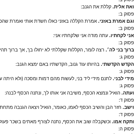
ואת אלית.
קללת את הגנב:
פסוק
ב
:
וגם אמרת באזני.
אמרת הקללה באזני כאלו חשדת אותי ואמרת שהכס
פסוק
ב
:
אני לקחתיו.
עתה מודה אני שלקחתיו אני:
פסוק
ב
:
ברוך בני לה׳.
רצה לומר, הקללות שקללתי לא יחולו בך, אך ברוך תהיה
פסוק
ג
:
הקדש הקדשתי.
בהיותו עוד גנוב, הקדשתיו באם ימצא הגנב:
פסוק
ג
:
מידי לבני.
לתנם מידי ליד בני, לעשות מהם דמות ומסכה (ולא היתה ע
פסוק
ג
:
ועתה.
הואיל ונמצא הכסף, משיבה אני אותו לך, ונתנה הכסף לבנה:
פסוק
ד
:
וישב.
חזר הבן והשיב הכסף לאמו, כאומר, הואיל ויצאה הגנבה מתחת י
פסוק
ד
:
ותקח אמו.
וכשקבלה שוב את הכסף, נתנה לצורף מאתים בשכר פעול
פסוק
ה
: