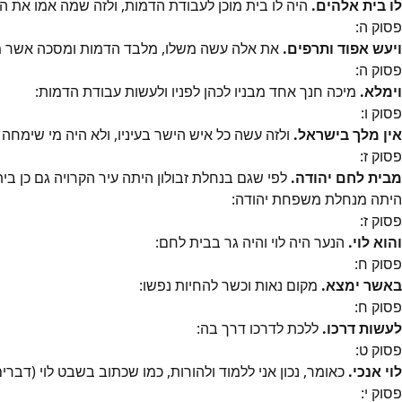
לו בית אלהים.
היה לו בית מוכן לעבודת הדמות, ולזה שמה אמו את ה
פסוק
ה
:
ויעש אפוד ותרפים.
את אלה עשה משלו, מלבד הדמות ומסכה אשר מ
פסוק
ה
:
וימלא.
מיכה חנך אחד מבניו לכהן לפניו ולעשות עבודת הדמות:
פסוק
ו
:
אין מלך בישראל.
ולזה עשה כל איש הישר בעיניו, ולא היה מי שימחה 
פסוק
ז
:
מבית לחם יהודה.
לפי שגם בנחלת זבולון היתה עיר הקרויה גם כן בי
היתה מנחלת משפחת יהודה:
פסוק
ז
:
והוא לוי.
הנער היה לוי והיה גר בבית לחם:
פסוק
ח
:
באשר ימצא.
מקום נאות וכשר להחיות נפשו:
פסוק
ח
:
לעשות דרכו.
ללכת לדרכו דרך בה:
פסוק
ט
:
לוי אנכי.
כאומר, נכון אני ללמוד ולהורות, כמו שכתוב בשבט לוי (דברים ל
פסוק
י
: