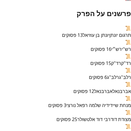
פרשנים על הפרק
📜
תרגום יונתן
יונתן בן עוזיאל
13
פסוקים
📜
רש"י
רש״י
16
פסוקים
📜
רד"ק
רד"ק
15
פסוקים
📜
רלב"ג
רלב"ג
6
פסוקים
📜
אברבנאל
אברבנאל
12
פסוקים
📜
מנחת שי
ידידיה שלמה רפאל נורצי
3
פסוקים
📜
מצודת דוד
רבי דוד אלטשולר
25
פסוקים
📜