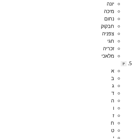
יונה
מיכה
נחום
חבקוק
צפניה
חגי
זכריה
מלאכי
יז
א
ב
ג
ד
ה
ו
ז
ח
ט
י