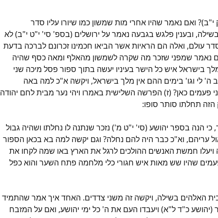
"ב)? ואם נאמר שהיו אחרי מות שמשון כמו שיורו עליו סדר
ה, ובענין פלגש בגבעה נאמר על ירושלים (בספ' סי' י"ט י"ב) לא
סדר עולם, ואלה הם הראיות אשר הביאו חכמינו זכרונם לברכה בדעת
 האם נאמר שמפני שזכר מה שקרה לשמשון מהאלף ומאה כסף שהיה
ך בישראל איש כל הישר בעיניו יעשה בתוך ספור פסל מיכה שני
ב ה' לי וגו' בימים ההם אין מלך בישראל, ויקשה א"כ למה באה
י פעמים כאן? (ז) הפרשה השלישית באמרו ויהי נער מבית לחם יהודה
 הזה תחלתו סותר סופו:
 הנה בספר יהושע (סי' י"ט מ') נזכר שנתנה לו נחלתו ושהיה גבול
ל עריהם, וא"כ כבר היה להם נחלה? וגם יקשה למה בא בכאן הספור
 ויעלו חמשת האנשים ההולכים לרגל את הארץ באו שמה לקחו את
ני פעמים שהיו שש מאות איש חגורי כלי מלחמה פתח השער והוא כפל
בית האלהים בשילה, ויקשה זה משני צדדים. האחד איך אמר שהתמיד
(יהושע כ"ד ל"א) ויעבדו העם את ה' כל ימי יהושע, ואם על המזבח