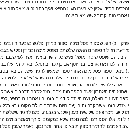
י שיעשו על ע"ז כזאת מבוארת אם היתה בימים ההם. והצד השני הוא 
מלכים חסידי עליון לא בערו הע"ז ההיא? ואיך כתב זה שמואל הנביא
 אחרי מותו קרוב לשש מאות שנה:
פרק י"ב) הוא שספור פסל מיכה וספור בני דן ופלגש בגבעה היו בימי 
פי דעת חז"ל הספורים האלה שלשתם מפסל מיכה ובני דן ופלגש בגבע
יה ביניהם שופט שוטר ומושל, ואיש כל הישר בעיניו יעשה לפי שכבר מ
דה ולכדו את ארצם ובני יוסף גם כן לכדו ביתאל, ובאותו זמן עלו בני
"ק) שנזכר ספור פסל מיכה אחרי ספור שמשון להגיד ששניהם באו בס
שראל בידי בני דן עליו נהרגו כמה אלפים מישראל על ענין פלגש בגב
ם נראה לי להשיב לזה ולומר, שראה כותב הספר הזה לספר ראשונה ב
הוא היה האחרון אשר בספר הזה מהם, חזר לספר הדברים אשר קרו ל
 ספר הענינים האלה, ועם היותם קודמים בזמן היו אחרונים בספר, לפי
י שנדע הזמן אשר קרה זה בו (עם היות שנכתב בזולת מקומו) בא בכ
ידתו ליש, ונזכר פעם שלישית בענין פלגש בגבעה, וכלם להגיד ששלשת
ז"ל זמן אלו הספורים ולמה נזכרו שלא במקומם וצורך מאמר בימים 
יישב הענינים ולהתיר הספקות באופן אחר יותר נכון, ונאמר שענין פ