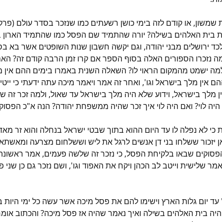
משון, או קודם לזה בימי כושן רשעתים כמו שנזכר בסדר עולם (פרק י
 בית האלהים בשילה? יורה שהתמיד שם הפסל כמו שהתמיד הארון בשיל
לכד ירושלים מבני יהודה, וגם יקשה חשבון שנות השופטים אשר בא ב
 למה נזכרו הספורים האלה בסוף הספר אם קרו זמן הרבה קודם זה?
מה ישמט מהמקום הראוי לו? השאלה השנית באמרו בימים ההם אין מל
הם אין מלך בישראל וגו', ואחר זה אמר ויאמר מיכה עתה ידעתי כי ייטי
מלך בישראל, וידוע שלא היה מלך בישראל עד שאול, ולמה זכר זה שנ
 היה לוי? ואם היה לוי איך זכר שהיה ממשפחת יהודה? הנה א"כ הפסוק
לא נפלה לו עד היום ההוא בתוך שבטי ישראל בנחלה והוא זר מאד, כי
 יזכור ששלחו בני דן אנשים לרגל את ליש וששלחום מצרעה ומאשתאו
סוקים שבאו בלקיחת הפסל, כי נזכר זה שלשה פעמים, אמר ראשונה
 ואמר שלישית וייטב לב הכהן ויקח את האפוד וגו', ושם נזכר גם כן ש
עד יום גלות הארץ וישימו להם את פסל מיכה אשר עשה כל ימי היות 
 היה בית האלהים בשילה ואיך נאמר שהיה אז פסל מיכה? והכתוב אומר 