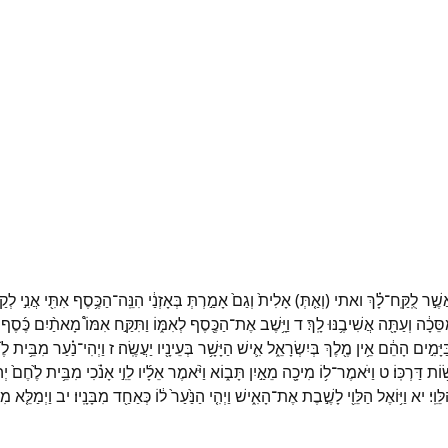
שֶׁ֣ר
לֻֽקַּֽח־
לָ֗ךְ
ואתי
(
וְאַ֤תְּ
)
אָלִית֙
וְגַם֙
אָמַ֣רְתְּ
בְּאָזְנַ֔י
הִנֵּֽה־
הַכֶּ֥סֶף
אִתִּ֖י
אֲנִ֣י
לְקַח
ַסֵּכָ֔ה
וְעַתָּ֖ה
אֲשִׁיבֶ֥נּוּ
לָֽךְ׃
ד
וַיָּ֥שֶׁב
אֶת־
הַכֶּ֖סֶף
לְאִמּ֑וֹ
וַתִּקַּ֣ח
אִמּוֹ֩
מָאתַ֨יִם
כֶּ֜סֶף
ַיָּמִ֣ים
הָהֵ֔ם
אֵ֥ין
מֶ֖לֶךְ
בְּיִשְׂרָאֵ֑ל
אִ֛ישׁ
הַיָּשָׁ֥ר
בְּעֵינָ֖יו
יַעֲשֶֽׂה׃
ז
וַיְהִי־
נַ֗עַר
מִבֵּ֥ית
לֶ֙
֥וֹת
דַּרְכּֽוֹ׃
ט
וַיֹּאמֶר־
ל֥וֹ
מִיכָ֖ה
מֵאַ֣יִן
תָּב֑וֹא
וַיֹּ֨אמֶר
אֵלָ֜יו
לֵוִ֣י
אָנֹ֗כִי
מִבֵּ֥ית
לֶ֙חֶם֙
יְ
ֵּוִֽי׃
יא
וַיּ֥וֹאֶל
הַלֵּוִ֖י
לָשֶׁ֣בֶת
אֶת־
הָאִ֑ישׁ
וַיְהִ֤י
הַנַּ֙עַר֙
ל֔וֹ
כְּאַחַ֖ד
מִבָּנָֽיו׃
יב
וַיְמַלֵּ֤א
מִי