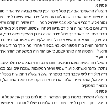
פסוק
א
:
השאלה הראשונה אם ענין פסל מיכה וענין פלגש בגבעה היה אחרי מות ש
הפרשיות, יקשה אמרו וישימו להם את פסל מיכה אשר עשה כל ימי היות
נסור אל עיר נכרי אשר לא מבני ישראל המה, ויורה שהיה זה קודם שת
הזה. ואם נאמר שהיה זה קודם גדעון ויפתח ושמשון, יקשה א"כ מאד
סבת רעתו יזכור אחר כך פסל מיכה שהיה גם כן מהאלף ומאה כסף, ול
פעמים, כי הוא אמר והאיש מיכה לו בית אלקים ויעש אפוד וגו' בימים ה
ההודעה הזאת בזה הספור ולא בא בספור אחר? ומה צורך בהודיע שאין 
והוא לוי, והפסוק הזה סותר עצמו, כי אם הוא היה ממשפחת יהודה איך
פסוק
א
:
השאלה הרביעית באמרו ובימים ההם שבט הדני מבקש לו נחלה לשבת כי 
נחלתו צרעה ואשתאול ועיר שמש ושאר המקומות שנזכרו שם, וגם בכאן
הזה מלכידת ליש שכבר נזכר בספר יהושע? השאלה החמישית בכפל הפ
הפסל וגו', ואמר שנית ואלה באו בית מיכה ויקחו את פסל האפוד וגו',
מבואר בפסוקים:
פסוק
א
:
השאלה הששית באמרו בסוף הפרשה ויקימו להם בני דן את הפסל וגו' 
הפסל בתוך בני דן כל ימי היות בית האלהים בשילה? והנה בימי יהושע