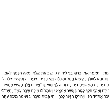
ְתִּ֑יו
וַתֹּ֣אמֶר
אִמּ֔וֹ
בָּר֥וּךְ
בְּנִ֖י
לַיהוָֽה׃
ג
וַיָּ֛שֶׁב
אֶת־
אֶֽלֶף־
וּמֵאָ֥ה
הַכֶּ֖סֶף
לְאִמּ֑וֹ
וַתִּתְּנֵ֣הוּ
לַצּוֹרֵ֗ף
וַֽיַּעֲשֵׂ֙הוּ֙
פֶּ֣סֶל
וּמַסֵּכָ֔ה
וַיְהִ֖י
בְּבֵ֥ית
מִיכָֽיְהוּ׃
ה
וְהָאִ֣ישׁ
מִיכָ֔ה
ל֖וֹ
חֶם֙
יְהוּדָ֔ה
מִמִּשְׁפַּ֖חַת
יְהוּדָ֑ה
וְה֥וּא
לֵוִ֖י
וְה֥וּא
גָֽר־
שָֽׁם׃
ח
וַיֵּ֨לֶךְ
הָאִ֜ישׁ
מֵהָעִ֗יר
הוּדָ֔ה
וְאָנֹכִ֣י
הֹלֵ֔ךְ
לָג֖וּר
בַּאֲשֶׁ֥ר
אֶמְצָֽא׃
י
וַיֹּאמֶר֩
ל֨וֹ
מִיכָ֜ה
שְׁבָ֣ה
עִמָּדִ֗י
וֶֽהְיֵה־
לִי֮
כָה֙
אֶת־
יַ֣ד
הַלֵּוִ֔י
וַיְהִי־
ל֥וֹ
הַנַּ֖עַר
לְכֹהֵ֑ן
וַיְהִ֖י
בְּבֵ֥ית
מִיכָֽה׃
יג
וַיֹּ֣אמֶר
מִיכָ֔ה
עַתָּ֣ה