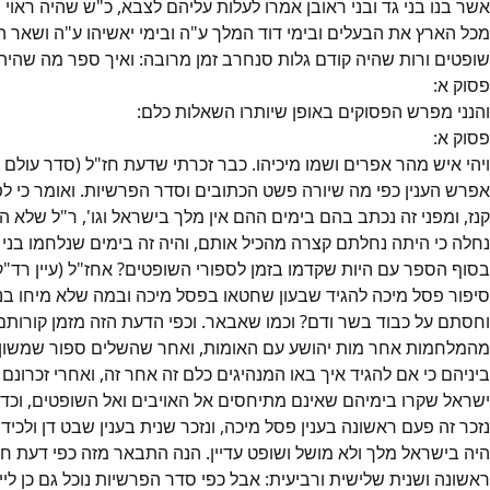
אשר בנו בני גד ובני ראובן אמרו לעלות עליהם לצבא, כ"ש שהיה ראו
מכל הארץ את הבעלים ובימי דוד המלך ע"ה ובימי יאשיהו ע"ה ושאר ה
שופטים ורות שהיה קודם גלות סנחרב זמן מרובה: ואיך ספר מה שהיה
פסוק
א
:
והנני מפרש הפסוקים באופן שיותרו השאלות כלם:
פסוק
א
:
ויהי איש מהר אפרים ושמו מיכיהו. כבר זכרתי שדעת חז"ל (סדר עולם 
אפרש הענין כפי מה שיורה פשט הכתובים וסדר הפרשיות. ואומר כי ל
קנז, ומפני זה נכתב בהם בימים ההם אין מלך בישראל וגו', ר"ל שלא ה
נחלה כי היתה נחלתם קצרה מהכיל אותם, והיה זה בימים שנלחמו בני יהו
בסוף הספר עם היות שקדמו בזמן לספורי השופטים? אחז"ל (עיין רד
סיפור פסל מיכה להגיד שבעון שחטאו בפסל מיכה ובמה שלא מיחו בני י
וחסתם על כבוד בשר ודם? וכמו שאבאר. וכפי הדעת הזה מזמן קורות
מהמלחמות אחר מות יהושע עם האומות, ואחר שהשלים ספור שמשון ש
ביניהם כי אם להגיד איך באו המנהיגים כלם זה אחר זה, ואחרי זכרונם
ישראל שקרו בימיהם שאינם מתיחסים אל האויבים ואל השופטים, וכד
נזכר זה פעם ראשונה בענין פסל מיכה, ונזכר שנית בענין שבט דן ולכ
היה בישראל מלך ולא מושל ושופט עדיין. הנה התבאר מזה כפי דעת ח
ראשונה ושנית שלישית ורביעית: אבל כפי סדר הפרשיות נוכל גם כן ל