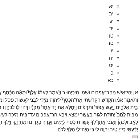
יא
יב
יג
יד
טו
טז
יז
יח
יט
כ
כא
א
וַֽיְהִי־
אִ֥ישׁ
מֵֽהַר־
אֶפְרָ֖יִם
וּשְׁמ֥וֹ
מִיכָֽיְהוּ׃
ב
וַיֹּ֣אמֶר
לְאִמּ֡וֹ
אֶלֶף֩
וּמֵאָ֨ה
הַכֶּ֜סֶף
אֲ
וַתֹּ֣אמֶר
אִמּ֡וֹ
הַקְדֵּ֣שׁ
הִקְדַּ֣שְׁתִּי
אֶת־
הַכֶּסֶף֩
לַיהוָ֨ה
מִיָּדִ֜י
לִבְנִ֗י
לַֽעֲשׂוֹת֙
פֶּ֣סֶל
וּמ
בֵּ֣ית
אֱלֹהִ֑ים
וַיַּ֤עַשׂ
אֵפוֹד֙
וּתְרָפִ֔ים
וַיְמַלֵּ֗א
אֶת־
יַ֤ד
אַחַד֙
מִבָּנָ֔יו
וַיְהִי־
ל֖וֹ
לְכֹהֵֽן׃
ו
בּ
מִבֵּ֥ית
לֶ֙חֶם֙
יְהוּדָ֔ה
לָג֖וּר
בַּאֲשֶׁ֣ר
יִמְצָ֑א
וַיָּבֹ֧א
הַר־
אֶפְרַ֛יִם
עַד־
בֵּ֥ית
מִיכָ֖ה
לַעֲשׂ
לְאָ֣ב
וּלְכֹהֵן֒
וְאָנֹכִ֨י
אֶֽתֶּן־
לְךָ֜
עֲשֶׂ֤רֶת
כֶּ֙סֶף֙
לַיָּמִ֔ים
וְעֵ֥רֶךְ
בְּגָדִ֖ים
וּמִחְיָתֶ֑ךָ
וַיֵּ֖לֶךְ
הַל
יָדַ֔עְתִּי
כִּֽי־
יֵיטִ֥יב
יְהוָ֖ה
לִ֑י
כִּ֧י
הָיָה־
לִ֛י
הַלֵּוִ֖י
לְכֹהֵֽן׃
📖