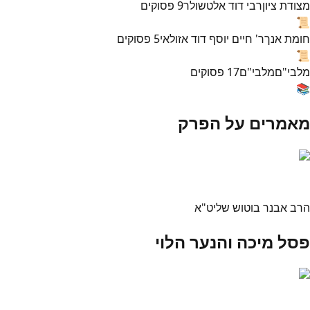
מצודת ציון
רבי דוד אלטשולר
9
פסוקים
📜
חומת אנך
ר' חיים יוסף דוד אזולאי
5
פסוקים
📜
מלבי"ם
מלבי"ם
17
פסוקים
📚
מאמרים על הפרק
הרב אבנר בוטוש שליט"א
פסל מיכה והנער הלוי