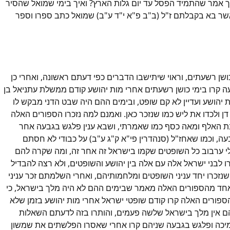
איך אמר שהתמיד הפסל עד יום גלות הארץ? ואיך בימי שמואל שהסיר
 אשר בא בקבלתם ז"ל (ב"ב פ"א י"ד ע"ב) שמואל כתב ספרו וספר
כושן רשעתים, וראוי שיתישבו הדברים כפי דעתם ראשונה, ואחרי כן
ה קרו בימי כושן רשעתים אחרי מות יהושע קודם ממשלת עתניאל בן
ת יהושע ועדיין לא קם שופט, ובימים ההם היה שבט הדני מבקש לו
 דן ולכדו את ליש כמו שנזכר כאן. ואמנם למה נזכרו הספורים האלה
בת האלף ומאה כסף כמו שאמרתי, ושבא ענין פלגש בגבעה אחר
עה, וכמו שאחז"ל (סנהדרין פי"א ק"ג ע"ב) על כבודי לא חסתם
לי ערבוב כל השופטים שקמו בישראל זה אחר זה, ומה שקרה להם
בני ישראל אלה עם אלה בין יהושע והשופטים, ולא רצה להבדיל
 שנזכרו יחד עניני השופטים ומלחמותיהם, ואחרי השלמתם זכר עניני
ל אחד מהספורים האלה מאמר שבימים ההם לא היה מלך בישראל, כי
 הספורים האלה קרו קודם שופטי ישראל אחרי מות יהושע בזמן שלא
ההם אין מלך בישראל שלשה פעמים, והותרו בזה לדעתם השאלות
סל מיכה ופלגש בגבעה שניהם קרו אחרי שאסרו הפלשתים את שמשון