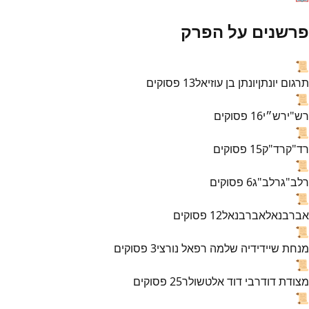
פרשנים על הפרק
📜
תרגום יונתן
יונתן בן עוזיאל
13
פסוקים
📜
רש"י
רש״י
16
פסוקים
📜
רד"ק
רד"ק
15
פסוקים
📜
רלב"ג
רלב"ג
6
פסוקים
📜
אברבנאל
אברבנאל
12
פסוקים
📜
מנחת שי
ידידיה שלמה רפאל נורצי
3
פסוקים
📜
מצודת דוד
רבי דוד אלטשולר
25
פסוקים
📜