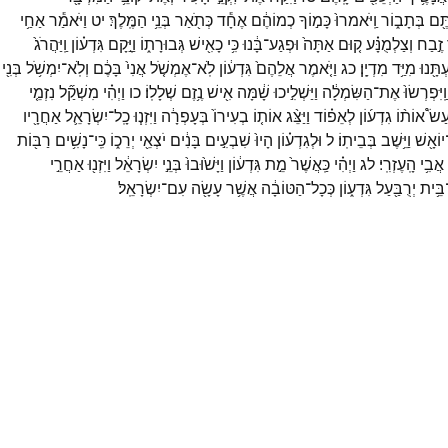
ֶּ֖ם
בְּתָב֑וֹר
וַֽיֹּאמרוּ֙
כָּמ֣וֹךָ
כְמוֹהֶ֔ם
אֶחָ֕ד
כְּתֹ֖אַר
בְּנֵ֥י
הַמֶּֽלֶךְ׃
יט
וַיֹּאמַ֕ר
אַחַ֥י
זֶ֣בַח
וְצַלְמֻנָּ֗ע
ק֤וּם
אַתָּה֙
וּפְגַע־
בָּ֔נוּ
כִּ֥י
כָאִ֖ישׁ
גְּבוּרָת֑וֹ
וַיָּ֣קָם
גִּדְע֗וֹן
וַֽיַּהֲרֹג֙
תָּ֖נוּ
מִיַּ֥ד
מִדְיָֽן׃
כג
וַיֹּ֤אמֶר
אֲלֵהֶם֙
גִּדְע֔וֹן
לֹֽא־
אֶמְשֹׁ֤ל
אֲנִי֙
בָּכֶ֔ם
וְלֹֽא־
יִמְשֹׁ֥ל
בְּנִ֖י
וַֽיִּפְרְשׂוּ֙
אֶת־
הַשִּׂמְלָ֔ה
וַיַּשְׁלִ֣יכוּ
שָׁ֔מָּה
אִ֖ישׁ
נֶ֥זֶם
שְׁלָלֽוֹ׃
כו
וַיְהִ֗י
מִשְׁקַ֞ל
נִזְמֵ֤י
ַעַשׂ֩
אוֹת֨וֹ
גִדְע֜וֹן
לְאֵפ֗וֹד
וַיַּצֵּ֨ג
אוֹת֤וֹ
בְעִירוֹ֙
בְּעָפְרָ֔ה
וַיִּזְנ֧וּ
כָֽל־
יִשְׂרָאֵ֛ל
אַחֲרָ֖יו
יוֹאָ֖שׁ
וַיֵּ֥שֶׁב
בְּבֵיתֽוֹ׃
ל
וּלְגִדְע֗וֹן
הָיוּ֙
שִׁבְעִ֣ים
בָּנִ֔ים
יֹצְאֵ֖י
יְרֵכ֑וֹ
כִּֽי־
נָשִׁ֥ים
רַבּ֖וֹת
אֲבִ֥י
הָֽעֶזְרִֽי׃
לג
וַיְהִ֗י
כַּֽאֲשֶׁר֙
מֵ֣ת
גִּדְע֔וֹן
וַיָּשׁ֙וּבוּ֙
בְּנֵ֣י
יִשְׂרָאֵ֔ל
וַיִּזְנ֖וּ
אַחֲרֵ֣י
בֵּ֥ית
יְרֻבַּ֖עַל
גִּדְע֑וֹן
כְּכָל־
הַטּוֹבָ֔ה
אֲשֶׁ֥ר
עָשָׂ֖ה
עִם־
יִשְׂרָאֵֽל׃