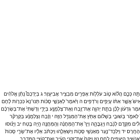
תָּ֖ה
כָּכֶ֑ם
הֲל֗וֹא
ט֛וֹב
עֹלְל֥וֹת
אֶפְרַ֖יִם
מִבְצִ֥יר
אֲבִיעֶֽזֶר׃
ג
בְּיֶדְכֶם֩
נָתַ֨ן
אֱלֹהִ֜ים
ִישׁ֙
אֲשֶׁ֣ר
אִתּ֔וֹ
עֲיֵפִ֖ים
וְרֹדְפִֽים׃
ה
וַיֹּ֙אמֶר֙
לְאַנְשֵׁ֣י
סֻכּ֔וֹת
תְּנוּ־
נָא֙
כִּכְּר֣וֹת
לֶ֔חֶם
ֹ֣אמֶר
גִּדְע֔וֹן
לָכֵ֗ן
בְּתֵ֧ת
יְהוָ֛ה
אֶת־
זֶ֥בַח
וְאֶת־
צַלְמֻנָּ֖ע
בְּיָדִ֑י
וְדַשְׁתִּי֙
אֶת־
בְּשַׂרְכֶ֔ם
לֵאמֹ֑ר
בְּשׁוּבִ֣י
בְשָׁל֔וֹם
אֶתֹּ֖ץ
אֶת־
הַמִּגְדָּ֥ל
הַזֶּֽה׃
י
וְזֶ֨בַח
וְצַלְמֻנָּ֜ע
בַּקַּרְקֹ֗ר
לִ֔ים
מִקֶּ֥דֶם
לְנֹ֖בַח
וְיָגְבֳּהָ֑ה
וַיַּךְ֙
אֶת־
הַֽמַּחֲנֶ֔ה
וְהַֽמַּחֲנֶ֖ה
הָ֥יָה
בֶֽטַח׃
יב
וַיָּנ֗וּסוּ
הֶחָֽרֶס׃
יד
וַיִּלְכָּד־
נַ֛עַר
מֵאַנְשֵׁ֥י
סֻכּ֖וֹת
וַיִּשְׁאָלֵ֑הוּ
וַיִּכְתֹּ֨ב
אֵלָ֜יו
אֶת־
שָׂרֵ֤י
סֻכּוֹת֙
אֲנָשֶׁ֥יךָ
הַיְּעֵפִ֖ים
לָֽחֶם׃
טז
וַיִּקַּח֙
אֶת־
זִקְנֵ֣י
הָעִ֔יר
וְאֶת־
קוֹצֵ֥י
הַמִּדְבָּ֖ר