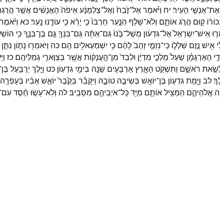
אֶת־
אַנְשֵׁ֥י
הָעִֽיר׃
יח
וַיֹּ֗אמֶר
אֶל־
זֶ֙בַח֙
וְאֶל־
צַלְמֻנָּ֔ע
אֵיפֹה֙
הָאֲנָשִׁ֔ים
אֲשֶׁ֥ר
הֲרַגְת
כוֹר֔וֹ
ק֖וּם
הֲרֹ֣ג
אוֹתָ֑ם
וְלֹא־
שָׁלַ֨ף
הַנַּ֤עַר
חַרְבּוֹ֙
כִּ֣י
יָרֵ֔א
כִּ֥י
עוֹדֶ֖נּוּ
נָֽעַר׃
כא
וַיֹּ֜אמֶר
ר֤וּ
אִֽישׁ־
יִשְׂרָאֵל֙
אֶל־
גִּדְע֔וֹן
מְשָׁל־
בָּ֙נוּ֙
גַּם־
אַתָּ֔ה
גַּם־
בִּנְךָ֖
גַּ֣ם
בֶּן־
בְּנֶ֑ךָ
כִּ֥י
הוֹשַׁעְ
֕י
אִ֖ישׁ
נֶ֣זֶם
שְׁלָל֑וֹ
כִּֽי־
נִזְמֵ֤י
זָהָב֙
לָהֶ֔ם
כִּ֥י
יִשְׁמְעֵאלִ֖ים
הֵֽם׃
כה
וַיֹּאמְר֖וּ
נָת֣וֹן
נִתֵּ֑ן
ֵ֣י
הָאַרְגָּמָ֗ן
שֶׁעַל֙
מַלְכֵ֣י
מִדְיָ֔ן
וּלְבַד֙
מִן־
הָ֣עֲנָק֔וֹת
אֲשֶׁ֖ר
בְּצַוְּארֵ֥י
גְמַלֵּיהֶֽם׃
כז
וַיּ
ָשֵׂ֣את
רֹאשָׁ֑ם
וַתִּשְׁקֹ֥ט
הָאָ֛רֶץ
אַרְבָּעִ֥ים
שָׁנָ֖ה
בִּימֵ֥י
גִדְעֽוֹן׃
כט
וַיֵּ֛לֶךְ
יְרֻבַּ֥עַל
בֶּן־
ךְ׃
לב
וַיָּ֛מָת
גִּדְע֥וֹן
בֶּן־
יוֹאָ֖שׁ
בְּשֵׂיבָ֣ה
טוֹבָ֑ה
וַיִּקָּבֵ֗ר
בְּקֶ֙בֶר֙
יוֹאָ֣שׁ
אָבִ֔יו
בְּעָפְרָ֖ה
֖ה
אֱלֹהֵיהֶ֑ם
הַמַּצִּ֥יל
אוֹתָ֛ם
מִיַּ֥ד
כָּל־
אֹיְבֵיהֶ֖ם
מִסָּבִֽיב׃
לה
וְלֹֽא־
עָשׂ֣וּ
חֶ֔סֶד
עִם־