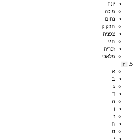
יונה
מיכה
נחום
חבקוק
צפניה
חגי
זכריה
מלאכי
ח
א
ב
ג
ד
ה
ו
ז
ח
ט
י