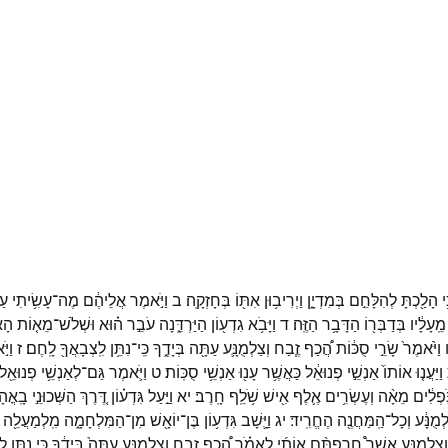
֥י
הָלַ֖כְתָּ
לְהִלָּחֵ֣ם
בְּמִדְיָ֑ן
וַיְרִיב֥וּן
אִתּ֖וֹ
בְּחָזְקָֽה׃
ב
וַיֹּ֣אמֶר
אֲלֵיהֶ֔ם
מֶה־
עָשִׂ֥יתִי
עַ
מֵֽעָלָ֔יו
בְּדַבְּר֖וֹ
הַדָּבָ֥ר
הַזֶּֽה׃
ד
וַיָּבֹ֥א
גִדְע֖וֹן
הַיַּרְדֵּ֑נָה
עֹבֵ֣ר
ה֗וּא
וּשְׁלֹשׁ־
מֵא֤וֹת
הָא
וַיֹּ֙אמֶר֙
שָׂרֵ֣י
סֻכּ֔וֹת
הֲ֠כַף
זֶ֧בַח
וְצַלְמֻנָּ֛ע
עַתָּ֖ה
בְּיָדֶ֑ךָ
כִּֽי־
נִתֵּ֥ן
לִֽצְבָאֲךָ֖
לָֽחֶם׃
ז
וַיּ
וַיַּעֲנ֤וּ
אוֹתוֹ֙
אַנְשֵׁ֣י
פְנוּאֵ֔ל
כַּאֲשֶׁ֥ר
עָנ֖וּ
אַנְשֵׁ֥י
סֻכּֽוֹת׃
ט
וַיֹּ֛אמֶר
גַּם־
לְאַנְשֵׁ֥י
פְנוּאֵ֖ל
ֹ֣פְלִ֔ים
מֵאָ֨ה
וְעֶשְׂרִ֥ים
אֶ֛לֶף
אִ֖ישׁ
שֹׁ֥לֵֽף
חָֽרֶב׃
יא
וַיַּ֣עַל
גִּדְע֗וֹן
דֶּ֚רֶךְ
הַשְּׁכוּנֵ֣י
בָֽאֳהָ
ְמֻנָּ֔ע
וְכָל־
הַֽמַּחֲנֶ֖ה
הֶחֱרִֽיד׃
יג
וַיָּ֛שָׁב
גִּדְע֥וֹן
בֶּן־
יוֹאָ֖שׁ
מִן־
הַמִּלְחָמָ֑ה
מִֽלְמַעֲלֵ֖ה
וְצַלְמֻנָּ֑ע
אֲשֶׁר֩
חֵרַפְתֶּ֨ם
אוֹתִ֜י
לֵאמֹ֗ר
הֲ֠כַף
זֶ֣בַח
וְצַלְמֻנָּ֤ע
עַתָּה֙
בְּיָדֶ֔ךָ
כִּ֥י
נִתֵּ֛ן
לַ