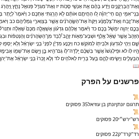
וְאֶת־
הַֽבַּרְקֳנִ֑ים
וַיֹּ֣דַע
בָּהֶ֔ם
אֵ֖ת
אַנְשֵׁ֥י
סֻכּֽוֹת׃
יז
וְאֶת־
מִגְדַּ֥ל
פְּנוּאֵ֖ל
נָתָ֑ץ
וַֽיַּהֲרֹ֖ג
בְּנֵֽי־
אִמִּ֖י
הֵ֑ם
חַי־
יְהוָ֗ה
ל֚וּ
הַחֲיִתֶ֣ם
אוֹתָ֔ם
לֹ֥א
הָרַ֖גְתִּי
אֶתְכֶֽם׃
כ
וַיֹּ֙אמֶר֙
לְיֶ֣תֶר
בְּ
אֶת־
זֶ֣בַח
וְאֶת־
צַלְמֻנָּ֔ע
וַיִּקַּח֙
אֶת־
הַשַּׂ֣הֲרֹנִ֔ים
אֲשֶׁ֖ר
בְּצַוְּארֵ֥י
גְמַלֵּיהֶֽם׃
כב
וַיֹּאמְ
בָּכֶ֑ם
יְהוָ֖ה
יִמְשֹׁ֥ל
בָּכֶֽם׃
כד
וַיֹּ֨אמֶר
אֲלֵהֶ֜ם
גִּדְע֗וֹן
אֶשְׁאֲלָ֤ה
מִכֶּם֙
שְׁאֵלָ֔ה
וּתְנוּ־
לִ
הַזָּהָב֙
אֲשֶׁ֣ר
שָׁאָ֔ל
אֶ֥לֶף
וּשְׁבַע־
מֵא֖וֹת
זָהָ֑ב
לְ֠בַד
מִן־
הַשַּׂהֲרֹנִ֨ים
וְהַנְּטִפ֜וֹת
וּבִגְד
שָׁ֑ם
וַיְהִ֛י
לְגִדְע֥וֹן
וּלְבֵית֖וֹ
לְמוֹקֵֽשׁ׃
כח
וַיִּכָּנַ֣ע
מִדְיָ֗ן
לִפְנֵי֙
בְּנֵ֣י
יִשְׂרָאֵ֔ל
וְלֹ֥א
יָסְפ֖וּ
ל
הָ֥יוּ
לֽוֹ׃
לא
וּפִֽילַגְשׁוֹ֙
אֲשֶׁ֣ר
בִּשְׁכֶ֔ם
יָֽלְדָה־
לּ֥וֹ
גַם־
הִ֖יא
בֵּ֑ן
וַיָּ֥שֶׂם
אֶת־
שְׁמ֖וֹ
אֲבִימֶֽלֶ
הַבְּעָלִ֑ים
וַיָּשִׂ֧ימוּ
לָהֶ֛ם
בַּ֥עַל
בְּרִ֖ית
לֵאלֹהִֽים׃
לד
וְלֹ֤א
זָֽכְרוּ֙
בְּנֵ֣י
יִשְׂרָאֵ֔ל
אֶת־
יְהוָ
📖
פרשנים על הפרק
📜
תרגום יונתן
יונתן בן עוזיאל
35
פסוקים
📜
רש"י
רש״י
20
פסוקים
📜
רד"ק
רד"ק
22
פסוקים