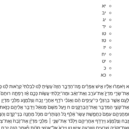
יא
יב
יג
יד
טו
טז
יז
יח
יט
כ
כא
א
וַיֹּאמְר֨וּ
אֵלָ֜יו
אִ֣ישׁ
אֶפְרַ֗יִם
מָֽה־
הַדָּבָ֤ר
הַזֶּה֙
עָשִׂ֣יתָ
לָּ֔נוּ
לְבִלְתִּי֙
קְרֹ֣אות
לָ֔נוּ
כִּ
אֶת־
שָׂרֵ֤י
מִדְיָן֙
אֶת־
עֹרֵ֣ב
וְאֶת־
זְאֵ֔ב
וּמַה־
יָּכֹ֖לְתִּי
עֲשׂ֣וֹת
כָּכֶ֑ם
אָ֗ז
רָפְתָ֤ה
רוּחָם֙
לָעָ֖ם
אֲשֶׁ֣ר
בְּרַגְלָ֑י
כִּי־
עֲיֵפִ֣ים
הֵ֔ם
וְאָנֹכִ֗י
רֹדֵ֛ף
אַחֲרֵ֛י
זֶ֥בַח
וְצַלְמֻנָּ֖ע
מַלְכֵ֥י
מִדְיָֽן׃
ו
אֶת־
קוֹצֵ֥י
הַמִּדְבָּ֖ר
וְאֶת־
הַֽבַּרְקֳנִֽים׃
ח
וַיַּ֤עַל
מִשָּׁם֙
פְּנוּאֵ֔ל
וַיְדַבֵּ֥ר
אֲלֵיהֶ֖ם
כָּזֹ֑את
וּמַחֲנֵיהֶ֤ם
עִמָּם֙
כַּחֲמֵ֤שֶׁת
עָשָׂר֙
אֶ֔לֶף
כֹּ֚ל
הַנּ֣וֹתָרִ֔ים
מִכֹּ֖ל
מַחֲנֵ֣ה
בְנֵי־
קֶ֑דֶם
וְהַנּ
זֶ֚בַח
וְצַלְמֻנָּ֔ע
וַיִּרְדֹּ֖ף
אַחֲרֵיהֶ֑ם
וַיִּלְכֹּ֞ד
אֶת־
שְׁנֵ֣י ׀
מַלְכֵ֣י
מִדְיָ֗ן
אֶת־
זֶ֙בַח֙
וְאֶת־
צַל
וְאֶת־
זְקֵנֶ֔יהָ
שִׁבְעִ֥ים
וְשִׁבְעָ֖ה
אִֽישׁ׃
טו
וַיָּבֹא֙
אֶל־
אַנְשֵׁ֣י
סֻכּ֔וֹת
וַיֹּ֕אמֶר
הִנֵּ֖ה
זֶ֣בַח