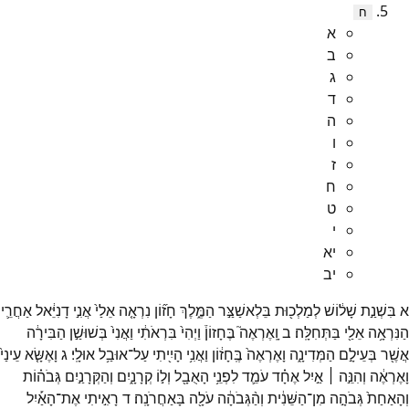
ח
א
ב
ג
ד
ה
ו
ז
ח
ט
י
יא
יב
א
בִּשְׁנַ֣ת
שָׁל֔וֹשׁ
לְמַלְכ֖וּת
בֵּלְאשַׁצַּ֣ר
הַמֶּ֑לֶךְ
חָז֞וֹן
נִרְאָ֤ה
אֵלַי֙
אֲנִ֣י
דָנִיֵּ֔אל
אַחֲרֵ֛י
הַנִּרְאָ֥ה
אֵלַ֖י
בַּתְּחִלָּֽה׃
ב
וָֽאֶרְאֶה֮
בֶּחָזוֹן֒
וַיְהִי֙
בִּרְאֹתִ֔י
וַאֲנִי֙
בְּשׁוּשַׁ֣ן
הַבִּירָ֔ה
אֲשֶׁ֖ר
בְּעֵילָ֣ם
הַמְּדִינָ֑ה
וָאֶרְאֶה֙
בֶּֽחָז֔וֹן
וַאֲנִ֥י
הָיִ֖יתִי
עַל־
אוּבַ֥ל
אוּלָֽי׃
ג
וָאֶשָּׂ֤א
עֵינַי֙
וָאֶרְאֶ֔ה
וְהִנֵּ֣ה ׀
אַ֣יִל
אֶחָ֗ד
עֹמֵ֛ד
לִפְנֵ֥י
הָאֻבָ֖ל
וְל֣וֹ
קְרָנָ֑יִם
וְהַקְּרָנַ֣יִם
גְּבֹה֗וֹת
וְהָאַחַת֙
גְּבֹהָ֣ה
מִן־
הַשֵּׁנִ֔ית
וְהַ֨גְּבֹהָ֔ה
עֹלָ֖ה
בָּאַחֲרֹנָֽה׃
ד
רָאִ֣יתִי
אֶת־
הָאַ֡יִל