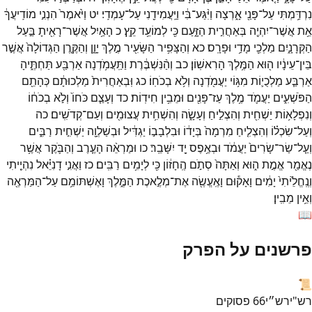
נִרְדַּ֥מְתִּי
עַל־
פָּנַ֖י
אָ֑רְצָה
וַיִּ֨גַּע־
בִּ֔י
וַיַּֽעֲמִידֵ֖נִי
עַל־
עָמְדִֽי׃
יט
וַיֹּ֙אמֶר֙
הִנְנִ֣י
מוֹדִֽיעֲךָ֔
אֵ֥ת
אֲשֶׁר־
יִהְיֶ֖ה
בְּאַחֲרִ֣ית
הַזָּ֑עַם
כִּ֖י
לְמוֹעֵ֥ד
קֵֽץ׃
כ
הָאַ֥יִל
אֲשֶׁר־
רָאִ֖יתָ
בַּ֣עַל
הַקְּרָנָ֑יִם
מַלְכֵ֖י
מָדַ֥י
וּפָרָֽס׃
כא
וְהַצָּפִ֥יר
הַשָּׂעִ֖יר
מֶ֣לֶךְ
יָוָ֑ן
וְהַקֶּ֤רֶן
הַגְּדוֹלָה֙
אֲשֶׁ֣ר
בֵּין־
עֵינָ֔יו
ה֖וּא
הַמֶּ֥לֶךְ
הָרִאשֽׁוֹן׃
כב
וְהַ֨נִּשְׁבֶּ֔רֶת
וַתַּֽעֲמֹ֥דְנָה
אַרְבַּ֖ע
תַּחְתֶּ֑יהָ
אַרְבַּ֧ע
מַלְכֻי֛וֹת
מִגּ֥וֹי
יַעֲמֹ֖דְנָה
וְלֹ֥א
בְכֹחֽוֹ׃
כג
וּֽבְאַחֲרִית֙
מַלְכוּתָ֔ם
כְּהָתֵ֖ם
הַפֹּשְׁעִ֑ים
יַעֲמֹ֛ד
מֶ֥לֶךְ
עַז־
פָּנִ֖ים
וּמֵבִ֥ין
חִידֽוֹת׃
כד
וְעָצַ֤ם
כֹּחוֹ֙
וְלֹ֣א
בְכֹח֔וֹ
וְנִפְלָא֥וֹת
יַשְׁחִ֖ית
וְהִצְלִ֣יחַ
וְעָשָׂ֑ה
וְהִשְׁחִ֥ית
עֲצוּמִ֖ים
וְעַם־
קְדֹשִֽׁים׃
כה
וְעַל־
שִׂכְל֗וֹ
וְהִצְלִ֤יחַ
מִרְמָה֙
בְּיָד֔וֹ
וּבִלְבָב֣וֹ
יַגְדִּ֔יל
וּבְשַׁלְוָ֖ה
יַשְׁחִ֣ית
רַבִּ֑ים
וְעַ֤ל־
שַׂר־
שָׂרִים֙
יַעֲמֹ֔ד
וּבְאֶ֥פֶס
יָ֖ד
יִשָּׁבֵֽר׃
כו
וּמַרְאֵ֨ה
הָעֶ֧רֶב
וְהַבֹּ֛קֶר
אֲשֶׁ֥ר
נֶאֱמַ֖ר
אֱמֶ֣ת
ה֑וּא
וְאַתָּה֙
סְתֹ֣ם
הֶֽחָז֔וֹן
כִּ֖י
לְיָמִ֥ים
רַבִּֽים׃
כז
וַאֲנִ֣י
דָנִיֵּ֗אל
נִהְיֵ֤יתִי
וְנֶֽחֱלֵ֙יתִי֙
יָמִ֔ים
וָאָק֕וּם
וָאֶֽעֱשֶׂ֖ה
אֶת־
מְלֶ֣אכֶת
הַמֶּ֑לֶךְ
וָאֶשְׁתּוֹמֵ֥ם
עַל־
הַמַּרְאֶ֖ה
וְאֵ֥ין
מֵבִֽין׃
📖
פרשנים על הפרק
📜
רש"י
רש״י
66
פסוקים