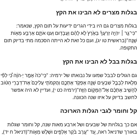
בגלות מצרים לא הבינו את הקץ
בגלות מצרים גם היו בידי הגרים ידיעות על תום הקץ, שנאמר:
"כִּי־גֵ֣ר ׀ יִהְיֶ֣ה זַרְעֲךָ֗ בְּאֶ֙רֶץ֙ לֹ֣א לָהֶ֔ם וַעֲבָד֖וּם וְעִנּ֣וּ אֹתָ֑ם אַרְבַּ֥ע מֵא֖וֹת
שָׁנָֽה׃"(בראשית טו יג), ועם כל זאת לא הייתה הסכמה מתי בדיוק תום
התקופה.
בגלות בבל לא הבינו את הקץ
גם הגולים לבבל שמעו על נבואתו של ירמיה: "כִּֽי־כֹה֙ אָמַ֣ר יְ-הוָ֔ה כִּ֠י לְפִ֞י
מְלֹ֧את לְבָבֶ֛ל שִׁבְעִ֥ים שָׁנָ֖ה אֶפְקֹ֣ד אֶתְכֶ֑ם וַהֲקִמֹתִ֤י עֲלֵיכֶם֙ אֶת־דְּבָרִ֣י הַטּ֔וֹב
לְהָשִׁ֣יב אֶתְכֶ֔ם אֶל־הַמָּק֖וֹם הַזֶּֽה׃"(ירמיה כט י), ועדיין לא היה אפשר
לחשב בדיוק על איזו שנה הכוונה.
קל וחומר לגבי הגלות הארוכה
אם כך בגלויות של שבעים ושל ארבע מאות שנה, קל וחומר שגלות
באורך שדניאל ראה, עַ֚ד "עֶ֣רֶב בֹּ֔קֶר אַלְפַּ֖יִם וּשְׁלֹ֣שׁ מֵא֑וֹת"(דניאל ח יד),