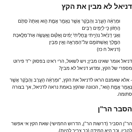
דניאל לא מבין את הקץ
וּמַרְאֵ֨ה הָעֶ֧רֶב וְהַבֹּ֛קֶר אֲשֶׁ֥ר נֶאֱמַ֖ר אֱמֶ֣ת ה֑וּא וְאַתָּה֙ סְתֹ֣ם
הֶֽחָז֔וֹן כִּ֖י לְיָמִ֥ים רַבִּֽים׃
וַאֲנִ֣י דָנִיֵּ֗אל נִהְיֵ֤יתִי וְנֶֽחֱלֵ֙יתִי֙ יָמִ֔ים וָאָק֕וּם וָאֶֽעֱשֶׂ֖ה אֶת־מְלֶ֣אכֶת
הַמֶּ֑לֶךְ וָאֶשְׁתּוֹמֵ֥ם עַל־הַמַּרְאֶ֖ה וְאֵ֥ין מֵבִֽין׃
(דניאל ח כז)
דניאל אומר שאינו מבין; ויש לשאול, הרי ראינו בפסוק י"ד פירוט
מספרי של הקץ, ומדוע דניאל לא מבין?
- אלא שאמנם הראו לדניאל את הקץ, "וּמַרְאֵ֨ה הָעֶ֧רֶב וְהַבֹּ֛קֶר אֲשֶׁ֥ר
נֶאֱמַ֖ר אֱמֶ֣ת ה֑וּא", הכוונה שהקץ באמת נראה לדניאל, אך בצורה
סתומה.
הסבר הר"ן
הר"ן הסביר (דרשות הר"ן, הדרוש החמישי) שאת הקץ אי אפשר
להבין, וכך היא המידה (כך צריך להיות).