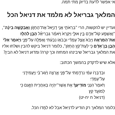
אי אפשר לדעת בדיוק מתי תמה.
המלאך גבריאל לא מלמד את דניאל הכל
ועדיין יש להקשות, הרי "בִּרְאֹתִ֛י אֲנִ֥י דָנִיֵּ֖אל אֶת־הֶחָז֑וֹן
וָאֲבַקְשָׁ֣ה בִינָ֔ה
",
"וָאֶשְׁמַ֥ע קוֹל־אָדָ֖ם בֵּ֣ין אוּלָ֑י וַיִּקְרָא֙ וַיֹּאמַ֔ר גַּבְרִיאֵ֕ל
הָבֵ֥ן לְהַלָּ֖ז
אֶת־הַמַּרְאֶֽה
׃ וַיָּבֹא֙ אֵ֣צֶל עָמְדִ֔י וּבְבֹא֣וֹ נִבְעַ֔תִּי וָאֶפְּלָ֖ה עַל־פָּנָ֑י
וַיֹּ֤אמֶר אֵלַי֙
הָבֵ֣ן בֶּן־אָדָ֔ם
כִּ֖י לְעֶת־קֵ֥ץ הֶחָזֽוֹן׃", כלומר דניאל ביקש להבין ושלחו אליו
את המלאך גבריאל שיבינהו המחזה וכך קרה! ומדוע דניאל לא הבין?
אלא שיש לדקדק בהמשך הכתוב:
וּבְדַבְּר֣וֹ עִמִּ֔י נִרְדַּ֥מְתִּי עַל־פָּנַ֖י אָ֑רְצָה וַיִּ֨גַּע־בִּ֔י וַיַּֽעֲמִידֵ֖נִי
עַל־עָמְדִֽי׃
וַיֹּ֙אמֶר֙ הִנְנִ֣י
מוֹדִֽיעֲךָ֔
אֵ֥ת אֲשֶׁר־יִהְיֶ֖ה בְּאַחֲרִ֣ית הַזָּ֑עַם כִּ֖י
לְמוֹעֵ֥ד קֵֽץ׃
(דניאל ח יח-יט)
כלומר המלאך רק הודיע לדניאל אבל לא לִמְּדוֹ הכל.