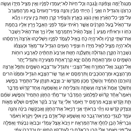
מְנַגֵּחַ֩
יָ֨מָּה
וְצָפ֜וֹנָה
וָנֶ֗גְבָּה
וְכָל־
חַיּוֹת֙
לֹֽא־
יַֽעַמְד֣וּ
לְפָנָ֔יו
וְאֵ֥ין
מַצִּ֖יל
מִיָּד֑וֹ
וְעָשָׂ֥ה
כִרְצֹנ֖וֹ
וְהִגְדִּֽיל׃
ה
וַאֲנִ֣י ׀
הָיִ֣יתִי
מֵבִ֗ין
וְהִנֵּ֤ה
צְפִיר־
הָֽעִזִּים֙
בָּ֤א
מִן־
הַֽמַּעֲרָב֙
עַל־
פְּנֵ֣י
כָל־
הָאָ֔רֶץ
וְאֵ֥ין
נוֹגֵ֖עַ
בָּאָ֑רֶץ
וְהַ֨צָּפִ֔יר
קֶ֥רֶן
חָז֖וּת
בֵּ֥ין
עֵינָֽיו׃
ו
וַיָּבֹ֗א
עַד־
הָאַ֙יִל֙
בַּ֣עַל
הַקְּרָנַ֔יִם
אֲשֶׁ֣ר
רָאִ֔יתִי
עֹמֵ֖ד
לִפְנֵ֣י
הָאֻבָ֑ל
וַיָּ֥רָץ
אֵלָ֖יו
בַּחֲמַ֥ת
כֹּחֽוֹ׃
ז
וּרְאִיתִ֞יו
מַגִּ֣יעַ ׀
אֵ֣צֶל
הָאַ֗יִל
וַיִּתְמַרְמַ֤ר
אֵלָיו֙
וַיַּ֣ךְ
אֶת־
הָאַ֔יִל
וַיְשַׁבֵּר֙
אֶת־
שְׁתֵּ֣י
קְרָנָ֔יו
וְלֹא־
הָ֥יָה
כֹ֛חַ
בָּאַ֖יִל
לַעֲמֹ֣ד
לְפָנָ֑יו
וַיַּשְׁלִיכֵ֤הוּ
אַ֙רְצָה֙
וַֽיִּרְמְסֵ֔הוּ
וְלֹא־
הָיָ֥ה
מַצִּ֛יל
לָאַ֖יִל
מִיָּדֽוֹ׃
ח
וּצְפִ֥יר
הָעִזִּ֖ים
הִגְדִּ֣יל
עַד־
מְאֹ֑ד
וּכְעָצְמ֗וֹ
נִשְׁבְּרָה֙
הַקֶּ֣רֶן
הַגְּדוֹלָ֔ה
וַֽתַּעֲלֶ֜נָה
חָז֤וּת
אַרְבַּע֙
תַּחְתֶּ֔יהָ
לְאַרְבַּ֖ע
רוּח֥וֹת
הַשָּׁמָֽיִם׃
ט
וּמִן־
הָאַחַ֣ת
מֵהֶ֔ם
יָצָ֥א
קֶֽרֶן־
אַחַ֖ת
מִצְּעִירָ֑ה
וַתִּגְדַּל־
יֶ֛תֶר
אֶל־
הַנֶּ֥גֶב
וְאֶל־
הַמִּזְרָ֖ח
וְאֶל־
הַצֶּֽבִי׃
י
וַתִּגְדַּ֖ל
עַד־
צְבָ֣א
הַשָּׁמָ֑יִם
וַתַּפֵּ֥ל
אַ֛רְצָה
מִן־
הַצָּבָ֥א
וּמִן־
הַכּוֹכָבִ֖ים
וַֽתִּרְמְסֵֽם׃
יא
וְעַ֥ד
שַֽׂר־
הַצָּבָ֖א
הִגְדִּ֑יל
וּמִמֶּ֙נּוּ֙
הרים
(
הוּרַ֣ם
)
הַתָּמִ֔יד
וְהֻשְׁלַ֖ךְ
מְכ֥וֹן
מִקְדָּשֽׁוֹ׃
יב
וְצָבָ֛א
תִּנָּתֵ֥ן
עַל־
הַתָּמִ֖יד
בְּפָ֑שַׁע
וְתַשְׁלֵ֤ךְ
אֱמֶת֙
אַ֔רְצָה
וְעָשְׂתָ֖ה
וְהִצְלִֽיחָה׃
יג
וָאֶשְׁמְעָ֥ה
אֶֽחָד־
קָד֖וֹשׁ
מְדַבֵּ֑ר
וַיֹּאמֶר֩
אֶחָ֨ד
קָד֜וֹשׁ
לַפַּֽלְמוֹנִ֣י
הַֽמְדַבֵּ֗ר
עַד־
מָתַ֞י
הֶחָז֤וֹן
הַתָּמִיד֙
וְהַפֶּ֣שַׁע
שֹׁמֵ֔ם
תֵּ֛ת
וְקֹ֥דֶשׁ
וְצָבָ֖א
מִרְמָֽס׃
יד
וַיֹּ֣אמֶר
אֵלַ֔י
עַ֚ד
עֶ֣רֶב
בֹּ֔קֶר
אַלְפַּ֖יִם
וּשְׁלֹ֣שׁ
מֵא֑וֹת
וְנִצְדַּ֖ק
קֹֽדֶשׁ׃
טו
וַיְהִ֗י
בִּרְאֹתִ֛י
אֲנִ֥י
דָנִיֵּ֖אל
אֶת־
הֶחָז֑וֹן
וָאֲבַקְשָׁ֣ה
בִינָ֔ה
וְהִנֵּ֛ה
עֹמֵ֥ד
לְנֶגְדִּ֖י
כְּמַרְאֵה־
גָֽבֶר׃
טז
וָאֶשְׁמַ֥ע
קוֹל־
אָדָ֖ם
בֵּ֣ין
אוּלָ֑י
וַיִּקְרָא֙
וַיֹּאמַ֔ר
גַּבְרִיאֵ֕ל
הָבֵ֥ן
לְהַלָּ֖ז
אֶת־
הַמַּרְאֶֽה׃
יז
וַיָּבֹא֙
אֵ֣צֶל
עָמְדִ֔י
וּבְבֹא֣וֹ
נִבְעַ֔תִּי
וָאֶפְּלָ֖ה
עַל־
פָּנָ֑י
וַיֹּ֤אמֶר
אֵלַי֙
הָבֵ֣ן
בֶּן־
אָדָ֔ם
כִּ֖י
לְעֶת־
קֵ֥ץ
הֶחָזֽוֹן׃
יח
וּבְדַבְּר֣וֹ
עִמִּ֔י