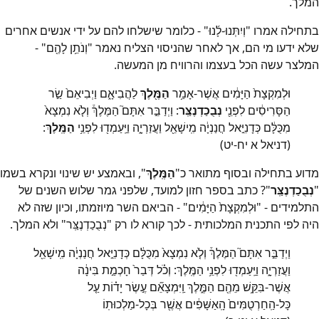
המלך.
בתחילה אמרו "וְיִתְּנוּ-לָ֜נוּ" - כלומר שישלחו להם על ידי אנשים אחרים
שלא ידעו מי הם, אך לאחר שהניסוי הצליח נאמר "וְנֹתֵ֥ן לָהֶ֖ם" -
המלצר עשה הכל בעצמו והרוויח מן המעשה.
וּלְמִקְצָת֙ הַיָּמִ֔ים אֲשֶׁר-אָמַ֥ר
הַמֶּ֖לֶךְ
לַהֲבִיאָ֑ם וַיְבִיאֵם֙ שַׂ֣ר
הַסָּרִיסִ֔ים לִפְנֵ֖י
נְבֻכַדְנֶצַּֽר
: וַיְדַבֵּ֣ר אִתָּם֮ הַמֶּלֶךְ֒ וְלֹ֤א נִמְצָא֙
מִכֻּלָּ֔ם כְּדָנִיֵּ֣אל חֲנַנְיָ֔ה מִֽישָׁאֵ֖ל וַעֲזַרְיָ֑ה וַיַּֽעַמְד֖וּ לִפְנֵ֥י
הַמֶּֽלֶךְ
:
(דניאל א יח-יט)
מדוע בתחילה ובסוף מתואר כ"
הַמֶּֽלֶךְ
", ובאמצע יש שינוי ונקרא בשמו
"
נְבֻכַדְנֶצַּֽר
"? כתב בספר חזון למועד, שלפני גמר שלוש השנים של
התלמידים - "וּלְמִקְצָת֙ הַיָּמִ֔ים" - הביאם השר מיוזמתו, וכיון שזה לא
היה לפי התכנית המלכותית - לכך קורא לו רק "נְבֻכַדְנֶצַּֽר" ולא המלך.
וַיְדַבֵּ֣ר אִתָּם֮ הַמֶּלֶךְ֒ וְלֹ֤א נִמְצָא֙ מִכֻּלָּ֔ם כְּדָנִיֵּ֣אל חֲנַנְיָ֔ה מִֽישָׁאֵ֖ל
וַעֲזַרְיָ֑ה וַיַּֽעַמְד֖וּ לִפְנֵ֥י הַמֶּֽלֶךְ: וְכֹ֗ל דְּבַר֙ חָכְמַ֣ת בִּינָ֔ה
אֲשֶׁר-בִּקֵּ֥שׁ מֵהֶ֖ם הַמֶּ֑לֶךְ וַֽיִּמְצָאֵ֞ם עֶ֣שֶׂר יָד֗וֹת עַ֤ל
כָּל-הַֽחַרְטֻמִּים֙ הָֽאַשָּׁפִ֔ים אֲשֶׁ֖ר בְּכָל-מַלְכוּתֽוֹ