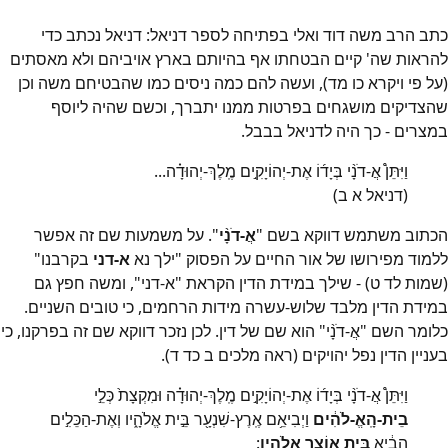
כתב הרב משה דוד ואלי בפתיחה לספר דניאל: דניאל נכתב כדי
להראות שה' קיים הבטחתו אף בהיותם בארץ אויביהם ולא מאסתים
(על פי ויקרא כו מד), ועשה להם כמה ניסים כמו שהבטיחם משה וכן
שהצדיקים מושגחים בפרטות ממנו יתברך, וכשם שהיה ליוסף
במצרים - כך היה לדניאל בבבל.
וַיִּתֵּן֩ אֲ-דֹנָ֨י בְּיָד֜וֹ אֶת-יְהוֹיָקִ֣ים מֶֽלֶךְ-יְהוּדָ֗ה...
(דניאל א ב)
הכתוב משתמש דווקא בשם "
אֲ-דֹנָ֨י
". על משמעות שם זה אפשר
ללמוד מפירושו של אור החיים על הפסוק "ילך נא
א-דני
בקרבנו"
(שמות לד ט) - שילך במידת הדין הקראת "א-דני", ומשה חפץ גם
במידת הדין מלבד שלוש-עשרה מידות הרחמים, כי טובים השניים.
כלומר השם "אֲ-דֹנָ֨י" הוא שם של דין. לכן נזכר דווקא שם זה בפרקנו, כי
בעניין הדין נפל יהויקים (ראה מלכים ב כד ד).
וַיִּתֵּן֩ אֲ-דֹנָ֨י בְּיָד֜וֹ אֶת-יְהוֹיָקִ֣ים מֶֽלֶךְ-יְהוּדָ֗ה וּמִקְצָת֙ כְּלֵ֣י
בֵית-הָֽאֱ-לֹהִ֔ים
וַיְבִיאֵ֥ם אֶֽרֶץ-שִׁנְעָ֖ר בֵּ֣ית אֱלֹהָ֑יו וְאֶת-הַכֵּלִ֣ים
הֵבִ֔יא
בֵּ֖ית אוֹצַ֥ר אֱלֹהָֽיו
: