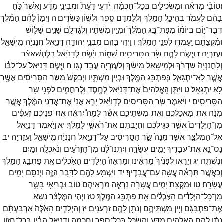
וְטוֹבֵ֨י
מַרְאֶ֜ה
וּמַשְׂכִּילִ֣ים
בְּכָל־
חָכְמָ֗ה
וְיֹ֤דְעֵי
דַ֙עַת֙
וּמְבִינֵ֣י
מַדָּ֔ע
וַאֲשֶׁר֙
כֹּ֣חַ
בָּהֶ֔ם
לַעֲמֹ֖ד
בְּהֵיכַ֣ל
הַמֶּ֑לֶךְ
וּֽלֲלַמְּדָ֥ם
סֵ֖פֶר
וּלְשׁ֥וֹן
כַּשְׂדִּֽים׃
ה
וַיְמַן֩
לָהֶ֨ם
הַמֶּ֜לֶךְ
דְּבַר־
י֣וֹם
בְּיוֹמ֗וֹ
מִפַּת־
בַּ֤ג
הַמֶּ֙לֶךְ֙
וּמִיֵּ֣ין
מִשְׁתָּ֔יו
וּֽלְגַדְּלָ֖ם
שָׁנִ֣ים
שָׁל֑וֹשׁ
וּמִ֨קְצָתָ֔ם
יַֽעַמְד֖וּ
לִפְנֵ֥י
הַמֶּֽלֶךְ׃
ו
וַיְהִ֥י
בָהֶ֖ם
מִבְּנֵ֣י
יְהוּדָ֑ה
דָּנִיֵּ֣אל
חֲנַנְיָ֔ה
מִֽישָׁאֵ֖ל
וַעֲזַרְיָֽה׃
ז
וַיָּ֧שֶׂם
לָהֶ֛ם
שַׂ֥ר
הַסָּרִיסִ֖ים
שֵׁמ֑וֹת
וַיָּ֨שֶׂם
לְדָֽנִיֵּ֜אל
בֵּ֣לְטְשַׁאצַּ֗ר
וְלַֽחֲנַנְיָה֙
שַׁדְרַ֔ךְ
וּלְמִֽישָׁאֵ֣ל
מֵישַׁ֔ךְ
וְלַעֲזַרְיָ֖ה
עֲבֵ֥ד
נְגֽוֹ׃
ח
וַיָּ֤שֶׂם
דָּנִיֵּאל֙
עַל־
לִבּ֔וֹ
אֲשֶׁ֧ר
לֹֽא־
יִתְגָּאַ֛ל
בְּפַתְבַּ֥ג
הַמֶּ֖לֶךְ
וּבְיֵ֣ין
מִשְׁתָּ֑יו
וַיְבַקֵּשׁ֙
מִשַּׂ֣ר
הַסָּרִיסִ֔ים
אֲשֶׁ֖ר
לֹ֥א
יִתְגָּאָֽל׃
ט
וַיִּתֵּ֤ן
הָֽאֱלֹהִים֙
אֶת־
דָּ֣נִיֵּ֔אל
לְחֶ֖סֶד
וּֽלְרַחֲמִ֑ים
לִפְנֵ֖י
שַׂ֥ר
הַסָּרִיסִֽים׃
י
וַיֹּ֜אמֶר
שַׂ֤ר
הַסָּרִיסִים֙
לְדָ֣נִיֵּ֔אל
יָרֵ֤א
אֲנִי֙
אֶת־
אֲדֹנִ֣י
הַמֶּ֔לֶךְ
אֲשֶׁ֣ר
מִנָּ֔ה
אֶת־
מַאֲכַלְכֶ֖ם
וְאֶת־
מִשְׁתֵּיכֶ֑ם
אֲשֶׁ֡ר
לָמָּה֩
יִרְאֶ֨ה
אֶת־
פְּנֵיכֶ֜ם
זֹֽעֲפִ֗ים
מִן־
הַיְלָדִים֙
אֲשֶׁ֣ר
כְּגִֽילְכֶ֔ם
וְחִיַּבְתֶּ֥ם
אֶת־
רֹאשִׁ֖י
לַמֶּֽלֶךְ׃
יא
וַיֹּ֥אמֶר
דָּנִיֵּ֖אל
אֶל־
הַמֶּלְצַ֑ר
אֲשֶׁ֤ר
מִנָּה֙
שַׂ֣ר
הַסָּֽרִיסִ֔ים
עַל־
דָּנִיֵּ֣אל
חֲנַנְיָ֔ה
מִֽישָׁאֵ֖ל
וַעֲזַרְיָֽה׃
יב
נַס־
נָ֥א
אֶת־
עֲבָדֶ֖יךָ
יָמִ֣ים
עֲשָׂרָ֑ה
וְיִתְּנוּ־
לָ֜נוּ
מִן־
הַזֵּרֹעִ֛ים
וְנֹאכְלָ֖ה
וּמַ֥יִם
וְנִשְׁתֶּֽה׃
יג
וְיֵרָא֤וּ
לְפָנֶ֙יךָ֙
מַרְאֵ֔ינוּ
וּמַרְאֵה֙
הַיְלָדִ֔ים
הָאֹ֣כְלִ֔ים
אֵ֖ת
פַּתְבַּ֣ג
הַמֶּ֑לֶךְ
וְכַאֲשֶׁ֣ר
תִּרְאֵ֔ה
עֲשֵׂ֖ה
עִם־
עֲבָדֶֽיךָ׃
יד
וַיִּשְׁמַ֥ע
לָהֶ֖ם
לַדָּבָ֣ר
הַזֶּ֑ה
וַיְנַסֵּ֖ם
יָמִ֥ים
עֲשָׂרָֽה׃
טו
וּמִקְצָת֙
יָמִ֣ים
עֲשָׂרָ֔ה
נִרְאָ֤ה
מַרְאֵיהֶם֙
ט֔וֹב
וּבְרִיאֵ֖י
בָּשָׂ֑ר
מִן־
כָּל־
הַיְלָדִ֔ים
הָאֹ֣כְלִ֔ים
אֵ֖ת
פַּתְבַּ֥ג
הַמֶּֽלֶךְ׃
טז
וַיְהִ֣י
הַמֶּלְצַ֗ר
נֹשֵׂא֙
אֶת־
פַּתְבָּגָ֔ם
וְיֵ֖ין
מִשְׁתֵּיהֶ֑ם
וְנֹתֵ֥ן
לָהֶ֖ם
זֵרְעֹנִֽים׃
יז
וְהַיְלָדִ֤ים
הָאֵ֙לֶּה֙
אַרְבַּעְתָּ֔ם
נָתַ֨ן
לָהֶ֧ם
הָֽאֱלֹהִ֛ים
מַדָּ֥ע
וְהַשְׂכֵּ֖ל
בְּכָל־
סֵ֣פֶר
וְחָכְמָ֑ה
וְדָנִיֵּ֣אל
הֵבִ֔ין
בְּכָל־
חָז֖וֹן