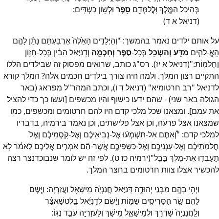
בְּהֵיכַ֣ל הַמֶּ֑לֶךְ וּֽלֲלַמְּדָ֥ם
סֵ֖פֶר
וּלְשׁ֥וֹן כַּשְׂדִּֽים:
(דניאל א ד)
על אותם ילדים נאמר בהמשך: "וְהַיְלָדִ֤ים הָאֵ֙לֶּה֙ אַרְבַּעְתָּ֔ם נָתַ֨ן לָהֶ֧ם
הָֽאֱ-לֹהִ֛ים
מַדָּ֥ע וְהַשְׂכֵּ֖ל
בְּכָל-
סֵ֣פֶר וְחָכְמָ֑ה
וְדָנִיֵּ֣אל הֵבִ֔ין בְּכָל-חָז֖וֹן
וַחֲלֹמֽוֹת:"(דניאל א יז). רס"ג כותב, שרואים מפסוק זה שבילדים הללו
התקיים רצון המלך. ולמה היה צורך בילדים חכמים אלה? המלך קורא
לדניאל "רב חרטומיא" (דניאל ד ו), וכתב המהר"ל מפראג (באר
הגולה באר שני) - שהם ידעו כישוף והיו מכשפים [ועשו כך כדי להציל
את עמם]. ומצאנו שכל מלכי קדם היו להם חרטומים ומכשפים, כמו
שמצאנו אצל פרעה, וכן אצל פלישתים, וכן נאמר בירמיה, בדבריו
למלכי קדם: "וְ֠אַתֶּם אַל-תִּשְׁמְע֨וּ אֶל-נְבִיאֵיכֶ֜ם וְאֶל-קֹֽסְמֵיכֶ֗ם וְאֶל֙
חֲלֹמֹ֣תֵיכֶ֔ם וְאֶל-עֹֽנְנֵיכֶ֖ם וְאֶל-כַּשָּׁפֵיכֶ֑ם אֲשֶׁר-הֵ֞ם אֹמְרִ֤ים אֲלֵיכֶם֙ לֵאמֹ֔ר לֹ֥א
תַעַבְד֖וּ אֶת-מֶ֥לֶךְ בָּבֶֽל"(ירמיה כז ט). לפי זה יש לומר שנבוכדנצר רצה
להכשיר אצלו צוות חרטומים בחצר המלך.
וַיְהִ֥י בָהֶ֖ם מִבְּנֵ֣י יְהוּדָ֑ה דָּנִיֵּ֣אל חֲנַנְיָ֔ה מִֽישָׁאֵ֖ל וַעֲזַרְיָֽה: וַיָּ֧שֶׂם
לָהֶ֛ם שַׂ֥ר הַסָּרִיסִ֖ים שֵׁמ֑וֹת וַיָּ֨שֶׂם לְדָֽנִיֵּ֜אל בֵּ֣לְטְשַׁאצַּ֗ר
וְלַֽחֲנַנְיָה֙ שַׁדְרַ֔ךְ וּלְמִֽישָׁאֵ֣ל מֵישַׁ֔ךְ וְלַעֲזַרְיָ֖ה עֲבֵ֥ד נְגֽוֹ: