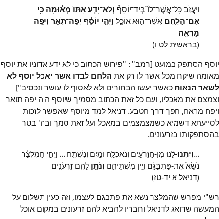
וַיַּעֲזֹ֣ב כָּל־אֲשֶׁר־לוֹ֮ בְּיַד־יוֹסֵף֒
וְלֹא־יָדַ֤ע אִתּוֹ֙ מְא֔וּמָה כִּ֥י
אִם־הַלֶּ֖חֶם
אֲשֶׁר־ה֣וּא אוֹכֵ֑ל
וַיְהִ֣י יוֹסֵ֔ף יְפֵה־תֹ֖אַר וִיפֵ֥ה
מַרְאֶֽה
(בראשית לט ו)
יוסף הסתפק במועט [רמב"ן: "פירוש הכתוב כי לא ידע אדוניו את יוסף
מאומה שיקח מכל אשר לו רק את
הלחם לבדו אשר יאכל יוסף לא
לשאר הנאות
כאשר יעשו הבחורים ולא לאסוף לו עושר ונכסים"]
וצמצם את מאכליו, ועם כל זאת הכתוב מסמיך שיוסף היה יפה תואר
ויפה מראה, הפך דרך הטבע. דניאל למד מיוסף שאפשר לזכות
לסייעתא דשמיא כשמצמצמים במאכל ועל זאת סמך ובה' בטח
בהסתפקותו בזרעונים.
...
וְיִתְּנוּ
-לָ֜נוּ מִן-הַזֵּרֹעִ֛ים וְנֹאכְלָ֖ה וּמַ֥יִם וְנִשְׁתֶּֽה:... וַיְהִ֣י הַמֶּלְצַ֗ר
נֹשֵׂא֙ אֶת-פַּתְבָּגָ֔ם וְיֵ֖ין מִשְׁתֵּיהֶ֑ם
וְנֹתֵ֥ן
לָהֶ֖ם זֵרְעֹנִֽים
(דניאל א יד-טז)
רש"י מפרש שהמלצר נשא את פתבגם לעצמו, וזה כעין תשלום על
המעשה שדואג לדניאל וחבריו להביא להם זרעונים במקום אוכל