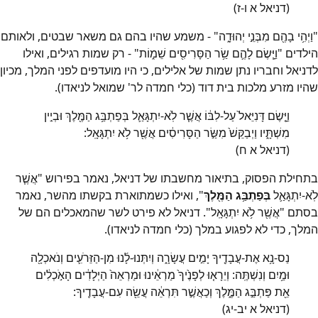
(דניאל א ו-ז)
"וַיְהִ֥י בָהֶ֖ם מִבְּנֵ֣י יְהוּדָ֑ה" - משמע שהיו בהם גם משאר שבטים, ולאותם
הילדים "וַיָּ֧שֶׂם לָהֶ֛ם שַׂ֥ר הַסָּרִיסִ֖ים שֵׁמ֑וֹת" - רק שמות רגילים, ואילו
לדניאל וחבריו נתן שמות של אלילים, כי היו מועדפים לפני המלך, מכיון
שהיו מזרע מלכות בית דוד (כלי חמדה לר' שמואל לניאדו).
וַיָּ֤שֶׂם דָּנִיֵּאל֙ עַל-לִבּ֔וֹ אֲשֶׁ֧ר לֹֽא-יִתְגָּאַ֛ל בְּפַתְבַּ֥ג הַמֶּ֖לֶךְ וּבְיֵ֣ין
מִשְׁתָּ֑יו וַיְבַקֵּשׁ֙ מִשַּׂ֣ר הַסָּרִיסִ֔ים אֲשֶׁ֖ר לֹ֥א יִתְגָּאָֽל:
(דניאל א ח)
בתחילת הפסוק, בתיאור מחשבתו של דניאל, נאמר בפירוש "אֲשֶׁ֧ר
לֹֽא-יִתְגָּאַ֛ל
בְּפַתְבַּ֥ג הַמֶּ֖לֶךְ
", ואילו כשמתוארת בקשתו מהשר, נאמר
בסתם "אֲשֶׁ֖ר לֹ֥א יִתְגָּאָֽל". דניאל לא פירט לשר שהמאכלים הם של
המלך, כדי לא לפגוע במלך (כלי חמדה לניאדו).
נַס-נָ֥א אֶת-עֲבָדֶ֖יךָ יָמִ֣ים עֲשָׂרָ֑ה וְיִתְּנוּ-לָ֜נוּ מִן-הַזֵּרֹעִ֛ים וְנֹאכְלָ֖ה
וּמַ֥יִם וְנִשְׁתֶּֽה: וְיֵרָא֤וּ לְפָנֶ֙יךָ֙ מַרְאֵ֔ינוּ וּמַרְאֵה֙ הַיְלָדִ֔ים הָאֹ֣כְלִ֔ים
אֵ֖ת פַּתְבַּ֣ג הַמֶּ֑לֶךְ וְכַאֲשֶׁ֣ר תִּרְאֵ֔ה עֲשֵׂ֖ה עִם-עֲבָדֶֽיךָ:
(דניאל א יב-יג)