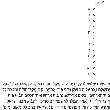
א
א
ב
ג
ד
ה
ו
ז
ח
ט
י
יא
יב
א
בִּשְׁנַ֣ת
שָׁל֔וֹשׁ
לְמַלְכ֖וּת
יְהוֹיָקִ֣ים
מֶֽלֶךְ־
יְהוּדָ֑ה
בָּ֣א
נְבוּכַדְנֶאצַּ֧ר
מֶֽלֶךְ־
בָּבֶ֛ל
יְרוּשָׁלִַ֖ם
וַיָּ֥צַר
עָלֶֽיהָ׃
ב
וַיִּתֵּן֩
אֲדֹנָ֨י
בְּיָד֜וֹ
אֶת־
יְהוֹיָקִ֣ים
מֶֽלֶךְ־
יְהוּדָ֗ה
וּמִקְצָת֙
כְּלֵ֣י
בֵית־
הָֽאֱלֹהִ֔ים
וַיְבִיאֵ֥ם
אֶֽרֶץ־
שִׁנְעָ֖ר
בֵּ֣ית
אֱלֹהָ֑יו
וְאֶת־
הַכֵּלִ֣ים
הֵבִ֔יא
בֵּ֖ית
אוֹצַ֥ר
אֱלֹהָֽיו׃
ג
וַיֹּ֣אמֶר
הַמֶּ֔לֶךְ
לְאַשְׁפְּנַ֖ז
רַ֣ב
סָרִיסָ֑יו
לְהָבִ֞יא
מִבְּנֵ֧י
יִשְׂרָאֵ֛ל
וּמִזֶּ֥רַע
הַמְּלוּכָ֖ה
וּמִן־
הַֽפַּרְתְּמִֽים׃
ד
יְלָדִ֣ים
אֲשֶׁ֣ר
אֵֽין־
בָּהֶ֣ם
כָּל־
מאום
(
מוּם֩
)