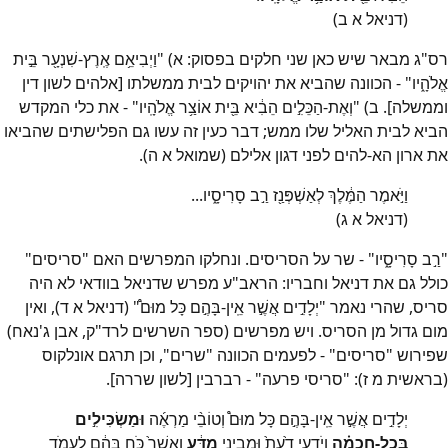
(דניאל א ב)
רס"ג מבאר שיש כאן שני חלקים בפסוק: א) "וַיְבִיאֵ֥ם אֶֽרֶץ-שִׁנְעָ֖ר בֵּ֣ית
אֱלֹהָ֑יו" - הכוונה שהביא את יהויקים לבית ממשלתו [אלהים לשון דין
וממשלה]. ב) "וְאֶת-הַכֵּלִ֣ים הֵבִ֔יא בֵּ֖ית אוֹצַ֥ר אֱלֹהָֽיו" - את כלי המקדש
הביא לבית האליל שלו ממש; דבר כעין זה עשו גם הפלישתים שהביאו
את ארון הא-להים לפני דגון אלילם (שמואל א ה).
וַיֹּ֣אמֶר הַמֶּ֔לֶךְ לְאַשְׁפְּנַ֖ז רַ֣ב סָרִיסָ֑יו...
(דניאל א ג)
"רַ֣ב סָרִיסָ֑יו" - שר על הסריסים. ונחלקו המפרשים האם "סריסים"
כולל גם את דניאל וחבריו: הראב"ע מפרש שדניאל בוודאי לא היה
סריס, שהרי נאמר "יְלָדִ֣ים אֲשֶׁ֣ר אֵֽין-בָּהֶ֣ם כָּל מוּם֩" (דניאל א ד), ואין
מום גדול מן הסריס. ויש מפרשים (ספר השרשים לרד"ק, אבן ג'נאח)
שפירוש "סריסים" - לפעמים הכוונה "שרים", וכן תרגם אונלקוס
(בראשית מ ז): "סריסי פרעה" - רברבין [לשון שררה].
יְלָדִ֣ים אֲשֶׁ֣ר אֵֽין-בָּהֶ֣ם כָּל מוּם֩ וְטוֹבֵ֨י מַרְאֶ֜ה
וּמַשְׂכִּילִ֣ים
בְּכָל-חָכְמָ֗ה
וְיֹ֤דְעֵי דַ֙עַת֙ וּמְבִינֵ֣י
מַדָּ֔ע
וַאֲשֶׁר֙ כֹּ֣חַ בָּהֶ֔ם לַעֲמֹ֖ד