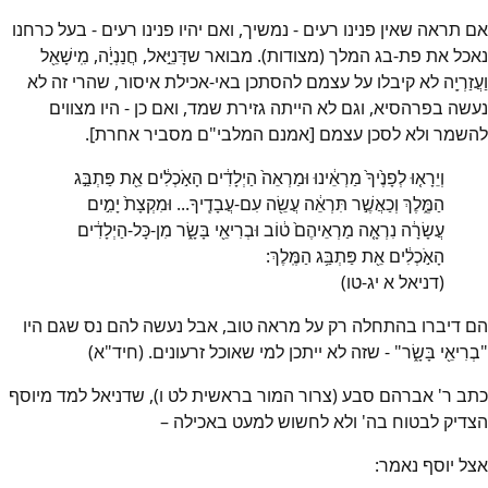
אם תראה שאין פנינו רעים - נמשיך, ואם יהיו פנינו רעים - בעל כרחנו
נאכל את פת-בג המלך (מצודות). מבואר שדָּנִיֵּ֣אל, חֲנַנְיָ֔ה, מִֽישָׁאֵ֖ל
וַעֲזַרְיָֽה לא קיבלו על עצמם להסתכן באי-אכילת איסור, שהרי זה לא
נעשה בפרהסיא, וגם לא הייתה גזירת שמד, ואם כן - היו מצווים
להשמר ולא לסכן עצמם [אמנם המלבי"ם מסביר אחרת].
וְיֵרָא֤וּ לְפָנֶ֙יךָ֙ מַרְאֵ֔ינוּ וּמַרְאֵה֙ הַיְלָדִ֔ים הָאֹ֣כְלִ֔ים אֵ֖ת פַּתְבַּ֣ג
הַמֶּ֑לֶךְ וְכַאֲשֶׁ֣ר תִּרְאֵ֔ה עֲשֵׂ֖ה עִם-עֲבָדֶֽיךָ... וּמִקְצָת֙ יָמִ֣ים
עֲשָׂרָ֔ה נִרְאָ֤ה מַרְאֵיהֶם֙ ט֔וֹב וּבְרִיאֵ֖י בָּשָׂ֑ר מִן-כָּל-הַיְלָדִ֔ים
הָאֹ֣כְלִ֔ים אֵ֖ת פַּתְבַּ֥ג הַמֶּֽלֶךְ:
(דניאל א יג-טו)
הם דיברו בהתחלה רק על מראה טוב, אבל נעשה להם נס שגם היו
"בְרִיאֵ֖י בָּשָׂ֑ר" - שזה לא ייתכן למי שאוכל זרעונים. (חיד"א)
כתב ר' אברהם סבע (צרור המור בראשית לט ו), שדניאל למד מיוסף
הצדיק לבטוח בה' ולא לחשוש למעט באכילה –
אצל יוסף נאמר: