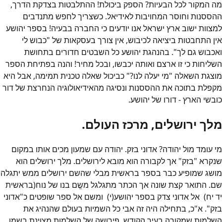
מה המקור לכל הבעיות? הספק ביכולת! ההתלבטות בצדקת הדרך,
ההססנות וחוסר המחויבות לאידיאל. כשצריך לחפש מתנדבים
למצוות ישוב ארץ ישראל אנו יודעים כי החברה בבעיה! בספר יהושע
אין התחבטות ביציאה לכיבוש, אין צורך בעסקאות של "כבוש לי
ואכבוש גם לך". בהנהגת יהושע כל השבטים חדורים בתחושת
השליחות כי זו ארצם ואותה יכבשו, ובכל מחיר! והנה בפתיחת הספר
מוצגת השאלה "מי יעלה לנו?" כביכול שאלה טכנית תמימה, אבל היא
מקפלת בתוכה את ההססנות ונסיגה מהאידיאולוגיה הנחרצת של דור
כובשי הארץ - דורו של יהושע.
מלך ירושלים, מרכז העולם.
מי עומד מול יהודה? אדוני בזק. יהודה עם שמעון מכים אותו במקום
שנקרא "בזק" אך לקבורה הוא מובא לירושלים. מלך ירושלים הוא
מושג שמופיע כבר בספר בראשית מבלי שהשם ירושלים ממש יתגלה
שם. התואר קצת שונה אך הכתר מתגלגל משֱם בנו של נוח(בראשית
יד יח) אל אדוני צדק בספר יהושע(י) ומשם אל ספר שופטים כ"אדוני
בזק". א"כ, בתחילה היה זה אבי כל השמיות בעולם שהנהיג את
השלמות שמקורה בעיר הקודש. פירושה של השלמות מצוינת בשמו,