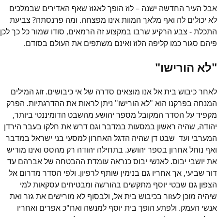
אבל העיר החדשה ישנה – לוז הופך לאגוז שאף האדירים שבמלכים
לא יכולים לה ואף מלאך המוות אינו מפצחה. ומה פרנסתה? צביעת
התכלת - צבע הרקיע שרבו במקצוע זה הרמאים, סודו שמור כל כך לכן
פיהם סגור כמו קליפה הלוז ואינם משתפים את העולם בסודם.
"לא הורישו"
לאחר כיבוש בית אל אנו מוצאים סדרה של אי כיבושים. זוג המילים
המנחה בפרקנו הוא "לא הורישו" ניתן לראות את ההדרגתיות. הפרק
מקפיד על הסדר המקובל מספר יהושע מהשבט הדומיננטי ביותר,
יהודה, שהיה ראשון במסעות במדבר וגם דרש את חלקו בעבר הירדן
המערבי ועד שבט דן שהיה הדגל האחרון למסעי בני ישראל במדבר
ואף נוחל אחרון בספר יהושע. בתחילה יהודה רק מהסס ואינו מוריש
את יושבי יבוס. לאנשי יבוס כנראה עומדת ההבטחה של אברהם עד
דור שביעי, אך אחריו גם בנימין שותף לרפיון. ולפי הסדר מדרום אל
הצפון גם שבטי יוסף מתקשים בהורשה ומבטיחים עסקאות למי
שיהיה מוכן לעזור בכיבוש בית אל, ולבסוף לא מורישים את גזר ואת
אנשי העמק. ולפתע הופך בית יוסף למנשה ואח"כ אפרים ואחריו