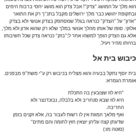
הוא מלך על המושג "צדק"! אבל צדק הוא מושג יחסי ברבות הימים
ובתקופת יהושע כבר מלך ירושלים מקבל בתנ"ך רק את התואר
"אדון" על "הצדק" כנראה בגלל שמסתפק בצדק אנושי ולא בצדק
אלוקי. סופו של אותו מהלך אנושי במלך שלא רק שהוא אדון ולא מלך,
אלא גם הצדק הופך למשהו אחר ל:"בזק" כנראה צדק שכל חשיבותו
בהיותו מהיר ויעיל.
כיבוש בית אל
בית יוסף נתקל בבעיה והוא מצליח בכיבוש רק ע"י משת"פ מבפנים.
אומרת הגמרא:
"היא לוז שצובעין בה התכלת
היא לוז שבא סנחריב ולא בלבלה, נבוכדנצר ולא
החריבה.
ואף מלאך המוות אין לו רשות לעבור בה, אלא זקנים בזמן
שדעתן קצה עליהן יוצאין חוץ לחומה והם מתים"
(סוטה מו:)