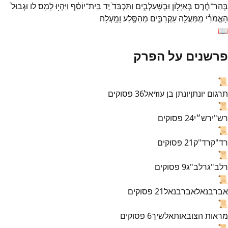
בְּהַר־
חֶ֔רֶס
בְּאַיָּל֖וֹן
וּבְשַֽׁעַלְבִ֑ים
וַתִּכְבַּד֙
יַ֣ד
בֵּית־
יוֹסֵ֔ף
וַיִּהְי֖וּ
לָמַֽס׃
לו
וּגְבוּל֙
הָאֱמֹרִ֔י
מִֽמַּעֲלֵ֖ה
עַקְרַבִּ֑ים
מֵהַסֶּ֖לַע
וָמָֽעְלָה׃
📖
פרשנים על הפרק
📜
תרגום יונתן
יונתן בן עוזיאל
36
פסוקים
📜
רש"י
רש״י
24
פסוקים
📜
רד"ק
רד"ק
21
פסוקים
📜
רלב"ג
רלב"ג
9
פסוקים
📜
אברבנאל
אברבנאל
21
פסוקים
📜
מראות הצובאות
אלשיך
6
פסוקים
📜