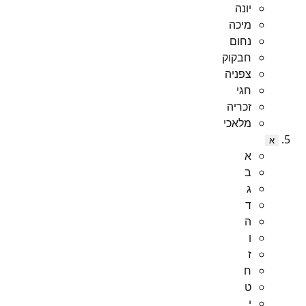
יונה
מיכה
נחום
חבקוק
צפניה
חגי
זכריה
מלאכי
א
א
ב
ג
ד
ה
ו
ז
ח
ט
י