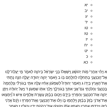
יא
יב
יג
יד
טו
טז
יז
יח
יט
כ
כא
א
וַיְהִ֗י
אַחֲרֵי֙
מ֣וֹת
יְהוֹשֻׁ֔עַ
וַֽיִּשְׁאֲלוּ֙
בְּנֵ֣י
יִשְׂרָאֵ֔ל
בַּיהוָ֖ה
לֵאמֹ֑ר
מִ֣י
יַעֲלֶה־
לָּ֧נוּ
אֶל־
הַֽכְּנַעֲנִ֛י
בַּתְּחִלָּ֖ה
לְהִלָּ֥חֶם
בּֽוֹ׃
ב
וַיֹּ֣אמֶר
יְהוָ֖ה
יְהוּדָ֣ה
יַעֲלֶ֑ה
הִנֵּ֛ה
נָתַ֥תִּי
אֶת־
הָאָ֖רֶץ
בְּיָדֽוֹ׃
ג
וַיֹּ֣אמֶר
יְהוּדָה֩
לְשִׁמְע֨וֹן
אָחִ֜יו
עֲלֵ֧ה
אִתִּ֣י
בְגוֹרָלִ֗י
וְנִֽלָּחֲמָה֙
בַּֽכְּנַעֲנִ֔י
וְהָלַכְתִּ֧י
גַם־
אֲנִ֛י
אִתְּךָ֖
בְּגוֹרָלֶ֑ךָ
וַיֵּ֥לֶךְ
אִתּ֖וֹ
שִׁמְעֽוֹן׃
ד
וַיַּ֣עַל
יְהוּדָ֔ה
וַיִּתֵּ֧ן
יְהוָ֛ה
אֶת־
הַכְּנַעֲנִ֥י
וְהַפְּרִזִּ֖י
בְּיָדָ֑ם
וַיַּכּ֣וּם
בְּבֶ֔זֶק
עֲשֶׂ֥רֶת
אֲלָפִ֖ים
אִֽישׁ׃
ה
וַֽ֠יִּמְצְאוּ
אֶת־
אֲדֹנִ֥י
בֶ֙זֶק֙
בְּבֶ֔זֶק
וַיִּֽלָּחֲמ֖וּ
בּ֑וֹ
וַיַּכּ֕וּ
אֶת־
הַֽכְּנַעֲנִ֖י
וְאֶת־
הַפְּרִזִּֽי׃
ו
וַיָּ֙נָס֙
אֲדֹ֣נִי
בֶ֔זֶק
וַֽיִּרְדְּפ֖וּ
אַחֲרָ֑יו
וַיֹּאחֲז֣וּ
אֹת֔וֹ
וַֽיְקַצְּצ֔וּ
אֶת־
בְּהֹנ֥וֹת
יָדָ֖יו
וְרַגְלָֽיו׃
ז
וַיֹּ֣אמֶר