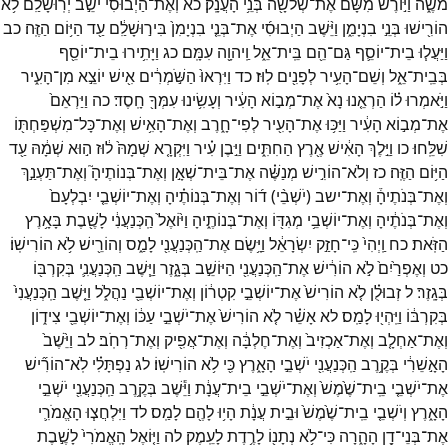
מֹשֶׁ֑ה
וַיּ֣וֹרֶשׁ
מִשָּׁ֔ם
אֶת־
שְׁלֹשָׁ֖ה
בְּנֵ֥י
הָעֲנָֽק׃
כא
וְאֶת־
הַיְבוּסִי֙
יֹשֵׁ֣ב
יְרֽוּשָׁלִַ֔ם
לֹ֥א
הוֹרִ֖ישׁוּ
בְּנֵ֣י
בִנְיָמִ֑ן
וַיֵּ֨שֶׁב
הַיְבוּסִ֜י
אֶת־
בְּנֵ֤י
בִנְיָמִן֙
בִּיר֣וּשָׁלִַ֔ם
עַ֖ד
הַיּ֥וֹם
הַזֶּֽה׃
כב
וַיַּעֲל֧וּ
בֵית־
יוֹסֵ֛ף
גַּם־
הֵ֖ם
בֵּֽית־
אֵ֑ל
וַֽיהוָ֖ה
עִמָּֽם׃
כג
וַיָּתִ֥ירוּ
בֵית־
יוֹסֵ֖ף
בְּבֵֽית־
אֵ֑ל
וְשֵׁם־
הָעִ֥יר
לְפָנִ֖ים
לֽוּז׃
כד
וַיִּרְאוּ֙
הַשֹּׁ֣מְרִ֔ים
אִ֖ישׁ
יוֹצֵ֣א
מִן־
הָעִ֑יר
וַיֹּ֣אמְרוּ
ל֗וֹ
הַרְאֵ֤נוּ
נָא֙
אֶת־
מְב֣וֹא
הָעִ֔יר
וְעָשִׂ֥ינוּ
עִמְּךָ֖
חָֽסֶד׃
כה
וַיַּרְאֵם֙
אֶת־
מְב֣וֹא
הָעִ֔יר
וַיַּכּ֥וּ
אֶת־
הָעִ֖יר
לְפִי־
חָ֑רֶב
וְאֶת־
הָאִ֥ישׁ
וְאֶת־
כָּל־
מִשְׁפַּחְתּ֖וֹ
שִׁלֵּֽחוּ׃
כו
וַיֵּ֣לֶךְ
הָאִ֔ישׁ
אֶ֖רֶץ
הַחִתִּ֑ים
וַיִּ֣בֶן
עִ֗יר
וַיִּקְרָ֤א
שְׁמָהּ֙
ל֔וּז
ה֣וּא
שְׁמָ֔הּ
עַ֖ד
הַיּ֥וֹם
הַזֶּֽה׃
כז
וְלֹא־
הוֹרִ֣ישׁ
מְנַשֶּׁ֗ה
אֶת־
בֵּית־
שְׁאָ֣ן
וְאֶת־
בְּנוֹתֶיהָ֮
וְאֶת־
תַּעְנַ֣ךְ
וְאֶת־
בְּנֹתֶיהָ֒
וְאֶת־
ישב
(
יֹשְׁבֵ֨י
)
ד֜וֹר
וְאֶת־
בְּנוֹתֶ֗יהָ
וְאֶת־
יוֹשְׁבֵ֤י
יִבְלְעָם֙
וְאֶת־
בְּנֹתֶ֔יהָ
וְאֶת־
יוֹשְׁבֵ֥י
מְגִדּ֖וֹ
וְאֶת־
בְּנוֹתֶ֑יהָ
וַיּ֙וֹאֶל֙
הַֽכְּנַעֲנִ֔י
לָשֶׁ֖בֶת
בָּאָ֥רֶץ
הַזֹּֽאת׃
כח
וַֽיְהִי֙
כִּֽי־
חָזַ֣ק
יִשְׂרָאֵ֔ל
וַיָּ֥שֶׂם
אֶת־
הַֽכְּנַעֲנִ֖י
לָמַ֑ס
וְהוֹרֵ֖ישׁ
לֹ֥א
הוֹרִישֽׁוֹ׃
כט
וְאֶפְרַ֙יִם֙
לֹ֣א
הוֹרִ֔ישׁ
אֶת־
הַֽכְּנַעֲנִ֖י
הַיּוֹשֵׁ֣ב
בְּגָ֑זֶר
וַיֵּ֧שֶׁב
הַֽכְּנַעֲנִ֛י
בְּקִרְבּ֖וֹ
בְּגָֽזֶר׃
ל
זְבוּלֻ֗ן
לֹ֤א
הוֹרִישׁ֙
אֶת־
יוֹשְׁבֵ֣י
קִטְר֔וֹן
וְאֶת־
יוֹשְׁבֵ֖י
נַהֲלֹ֑ל
וַיֵּ֤שֶׁב
הַֽכְּנַעֲנִי֙
בְּקִרְבּ֔וֹ
וַיִּֽהְי֖וּ
לָמַֽס׃
לא
אָשֵׁ֗ר
לֹ֤א
הוֹרִישׁ֙
אֶת־
יֹשְׁבֵ֣י
עַכּ֔וֹ
וְאֶת־
יוֹשְׁבֵ֖י
צִיד֑וֹן
וְאֶת־
אַחְלָ֤ב
וְאֶת־
אַכְזִיב֙
וְאֶת־
חֶלְבָּ֔ה
וְאֶת־
אֲפִ֖יק
וְאֶת־
רְחֹֽב׃
לב
וַיֵּ֙שֶׁב֙
הָאָ֣שֵׁרִ֔י
בְּקֶ֥רֶב
הַֽכְּנַעֲנִ֖י
יֹשְׁבֵ֣י
הָאָ֑רֶץ
כִּ֖י
לֹ֥א
הוֹרִישֽׁוֹ׃
לג
נַפְתָּלִ֗י
לֹֽא־
הוֹרִ֞ישׁ
אֶת־
יֹשְׁבֵ֤י
בֵֽית־
שֶׁ֙מֶשׁ֙
וְאֶת־
יֹשְׁבֵ֣י
בֵית־
עֲנָ֔ת
וַיֵּ֕שֶׁב
בְּקֶ֥רֶב
הַֽכְּנַעֲנִ֖י
יֹשְׁבֵ֣י
הָאָ֑רֶץ
וְיֹשְׁבֵ֤י
בֵֽית־
שֶׁ֙מֶשׁ֙
וּבֵ֣ית
עֲנָ֔ת
הָי֥וּ
לָהֶ֖ם
לָמַֽס׃
לד
וַיִּלְחֲצ֧וּ
הָאֱמֹרִ֛י
אֶת־
בְּנֵי־
דָ֖ן
הָהָ֑רָה
כִּי־
לֹ֥א
נְתָנ֖וֹ
לָרֶ֥דֶת
לָעֵֽמֶק׃
לה
וַיּ֤וֹאֶל
הָֽאֱמֹרִי֙
לָשֶׁ֣בֶת