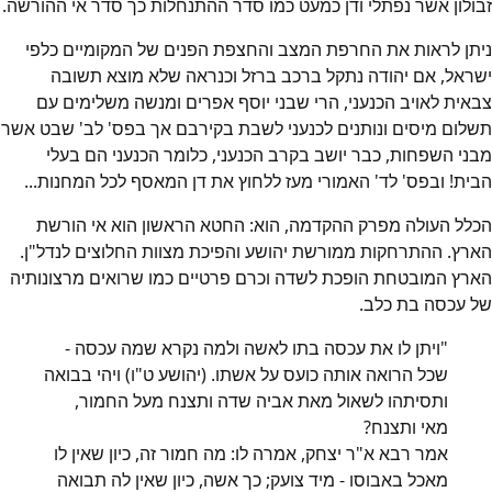
זבולון אשר נפתלי ודן כמעט כמו סדר ההתנחלות כך סדר אי ההורשה.
ניתן לראות את החרפת המצב והחצפת הפנים של המקומיים כלפי
ישראל, אם יהודה נתקל ברכב ברזל וכנראה שלא מוצא תשובה
צבאית לאויב הכנעני, הרי שבני יוסף אפרים ומנשה משלימים עם
תשלום מיסים ונותנים לכנעני לשבת בקירבם אך בפס' לב' שבט אשר
מבני השפחות, כבר יושב בקרב הכנעני, כלומר הכנעני הם בעלי
הבית! ובפס' לד' האמורי מעז ללחוץ את דן המאסף לכל המחנות...
הכלל העולה מפרק ההקדמה, הוא: החטא הראשון הוא אי הורשת
הארץ. ההתרחקות ממורשת יהושע והפיכת מצוות החלוצים לנדל"ן.
הארץ המובטחת הופכת לשדה וכרם פרטיים כמו שרואים מרצונותיה
של עכסה בת כלב.
"ויתן לו את עכסה בתו לאשה ולמה נקרא שמה עכסה -
שכל הרואה אותה כועס על אשתו. (יהושע ט"ו) ויהי בבואה
ותסיתהו לשאול מאת אביה שדה ותצנח מעל החמור,
מאי ותצנח?
אמר רבא א"ר יצחק, אמרה לו: מה חמור זה, כיון שאין לו
מאכל באבוסו - מיד צועק; כך אשה, כיון שאין לה תבואה