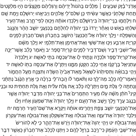
אֲדֹֽנִי־
בֶ֗זֶק
שִׁבְעִ֣ים ׀
מְלָכִ֡ים
בְּֽהֹנוֹת֩
יְדֵיהֶ֨ם
וְרַגְלֵיהֶ֜ם
מְקֻצָּצִ֗ים
הָי֤וּ
מְלַקְּטִים֙
תַּ֣חַת
שֻׁלְחָנִ֔י
כַּאֲשֶׁ֣ר
עָשִׂ֔יתִי
כֵּ֥ן
שִׁלַּם־
לִ֖י
אֱלֹהִ֑ים
וַיְבִיאֻ֥הוּ
יְרוּשָׁלִַ֖ם
וַיָּ֥מָת
שָֽׁם׃
ח
וַיִּלָּחֲמ֤וּ
בְנֵֽי־
יְהוּדָה֙
בִּיר֣וּשָׁלִַ֔ם
וַיִּלְכְּד֣וּ
אוֹתָ֔הּ
וַיַּכּ֖וּהָ
לְפִי־
חָ֑רֶב
וְאֶת־
הָעִ֖יר
שִׁלְּח֥וּ
בָאֵֽשׁ׃
ט
וְאַחַ֗ר
יָֽרְדוּ֙
בְּנֵ֣י
יְהוּדָ֔ה
לְהִלָּחֵ֖ם
בַּֽכְּנַעֲנִ֑י
יוֹשֵׁ֣ב
הָהָ֔ר
וְהַנֶּ֖גֶב
וְהַשְּׁפֵלָֽה׃
י
וַיֵּ֣לֶךְ
יְהוּדָ֗ה
אֶל־
הַֽכְּנַעֲנִי֙
הַיּוֹשֵׁ֣ב
בְּחֶבְר֔וֹן
וְשֵׁם־
חֶבְר֥וֹן
לְפָנִ֖ים
קִרְיַ֣ת
אַרְבַּ֑ע
וַיַּכּ֛וּ
אֶת־
שֵׁשַׁ֥י
וְאֶת־
אֲחִימַ֖ן
וְאֶת־
תַּלְמָֽי׃
יא
וַיֵּ֣לֶךְ
מִשָּׁ֔ם
אֶל־
יוֹשְׁבֵ֖י
דְּבִ֑יר
וְשֵׁם־
דְּבִ֥יר
לְפָנִ֖ים
קִרְיַת־
סֵֽפֶר׃
יב
וַיֹּ֣אמֶר
כָּלֵ֔ב
אֲשֶׁר־
יַכֶּ֥ה
אֶת־
קִרְיַת־
סֵ֖פֶר
וּלְכָדָ֑הּ
וְנָתַ֥תִּי
ל֛וֹ
אֶת־
עַכְסָ֥ה
בִתִּ֖י
לְאִשָּֽׁה׃
יג
וַֽיִּלְכְּדָהּ֙
עָתְנִיאֵ֣ל
בֶּן־
קְנַ֔ז
אֲחִ֥י
כָלֵ֖ב
הַקָּטֹ֣ן
מִמֶּ֑נּוּ
וַיִּתֶּן־
ל֛וֹ
אֶת־
עַכְסָ֥ה
בִתּ֖וֹ
לְאִשָּֽׁה׃
יד
וַיְהִ֣י
בְּבוֹאָ֗הּ
וַתְּסִיתֵ֙הוּ֙
לִשְׁא֤וֹל
מֵֽאֵת־
אָבִ֙יהָ֙
הַשָּׂדֶ֔ה
וַתִּצְנַ֖ח
מֵעַ֣ל
הַחֲמ֑וֹר
וַיֹּֽאמֶר־
לָ֥הּ
כָּלֵ֖ב
מַה־
לָּֽךְ׃
טו
וַתֹּ֨אמֶר
ל֜וֹ
הָֽבָה־
לִּ֣י
בְרָכָ֗ה
כִּ֣י
אֶ֤רֶץ
הַנֶּ֙גֶב֙
נְתַתָּ֔נִי
וְנָתַתָּ֥ה
לִ֖י
גֻּלֹּ֣ת
מָ֑יִם
וַיִּתֶּן־
לָ֣הּ
כָּלֵ֗ב
אֵ֚ת
גֻּלֹּ֣ת
עִלִּ֔ית
וְאֵ֖ת
גֻּלֹּ֥ת
תַּחְתִּֽית׃
טז
וּבְנֵ֣י
קֵינִי֩
חֹתֵ֨ן
מֹשֶׁ֜ה
עָל֨וּ
מֵעִ֤יר
הַתְּמָרִים֙
אֶת־
בְּנֵ֣י
יְהוּדָ֔ה
מִדְבַּ֣ר
יְהוּדָ֔ה
אֲשֶׁ֖ר
בְּנֶ֣גֶב
עֲרָ֑ד
וַיֵּ֖לֶךְ
וַיֵּ֥שֶׁב
אֶת־
הָעָֽם׃
יז
וַיֵּ֤לֶךְ
יְהוּדָה֙
אֶת־
שִׁמְע֣וֹן
אָחִ֔יו
וַיַּכּ֕וּ
אֶת־
הַֽכְּנַעֲנִ֖י
יוֹשֵׁ֣ב
צְפַ֑ת
וַיַּחֲרִ֣ימוּ
אוֹתָ֔הּ
וַיִּקְרָ֥א
אֶת־
שֵׁם־
הָעִ֖יר
חָרְמָֽה׃
יח
וַיִּלְכֹּ֤ד
יְהוּדָה֙
אֶת־
עַזָּ֣ה
וְאֶת־
גְּבוּלָ֔הּ
וְאֶֽת־
אַשְׁקְל֖וֹן
וְאֶת־
גְּבוּלָ֑הּ
וְאֶת־
עֶקְר֖וֹן
וְאֶת־
גְּבוּלָֽהּ׃
יט
וַיְהִ֤י
יְהוָה֙
אֶתּ־
יְהוּדָ֔ה
וַיֹּ֖רֶשׁ
אֶת־
הָהָ֑ר
כִּ֣י
לֹ֤א
לְהוֹרִישׁ֙
אֶת־
יֹשְׁבֵ֣י
הָעֵ֔מֶק
כִּי־
רֶ֥כֶב
בַּרְזֶ֖ל
לָהֶֽם׃
כ
וַיִּתְּנ֤וּ
לְכָלֵב֙
אֶת־
חֶבְר֔וֹן
כַּֽאֲשֶׁ֖ר
דִּבֶּ֣ר