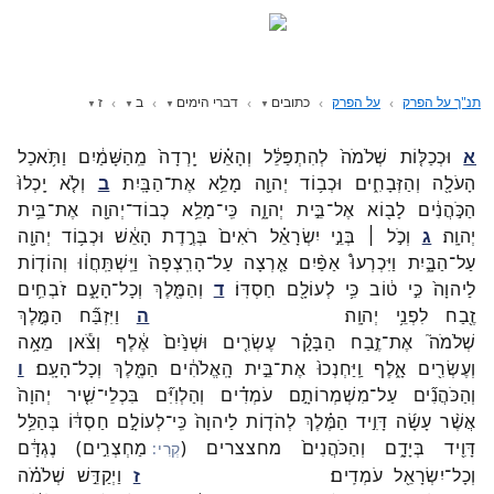
תנ"ך על הפרק
על הפרק
כתובים
דברי הימים
ב
ז
א
וּכְכַלּ֤וֹת
שְׁלֹמֹה֙
לְהִתְפַּלֵּ֔ל
וְהָאֵ֗שׁ
יָֽרְדָה֙
מֵֽהַשָּׁמַ֔יִם
וַתֹּ֥אכַל
הָעֹלָ֖ה
וְהַזְּבָחִ֑ים
וּכְב֥וֹד
יְהוָ֖ה
מָלֵ֥א
אֶת־
הַבָּֽיִת׃
ב
וְלֹ֤א
יָֽכְלוּ֙
הַכֹּ֣הֲנִ֔ים
לָב֖וֹא
אֶל־
בֵּ֣ית
יְהוָ֑ה
כִּֽי־
מָלֵ֥א
כְבוֹד־
יְהוָ֖ה
אֶת־
בֵּ֥ית
יְהוָֽה׃
ג
וְכֹ֣ל ׀
בְּנֵ֣י
יִשְׂרָאֵ֗ל
רֹאִים֙
בְּרֶ֣דֶת
הָאֵ֔שׁ
וּכְב֥וֹד
יְהוָ֖ה
עַל־
הַבָּ֑יִת
וַיִּכְרְעוּ֩
אַפַּ֨יִם
אַ֤רְצָה
עַל־
הָרִֽצְפָה֙
וַיִּֽשְׁתַּֽחֲו֔וּ
וְהוֹד֤וֹת
לַיהוָה֙
כִּ֣י
ט֔וֹב
כִּ֥י
לְעוֹלָ֖ם
חַסְדּֽוֹ׃
ד
וְהַמֶּ֖לֶךְ
וְכָל־
הָעָ֑ם
זֹבְחִ֥ים
זֶ֖בַח
לִפְנֵ֥י
יְהוָֽה׃
ה
וַיִּזְבַּ֞ח
הַמֶּ֣לֶךְ
שְׁלֹמֹה֮
אֶת־
זֶ֣בַח
הַבָּקָ֗ר
עֶשְׂרִ֤ים
וּשְׁנַ֙יִם֙
אֶ֔לֶף
וְצֹ֕אן
מֵאָ֥ה
וְעֶשְׂרִ֖ים
אָ֑לֶף
וַֽיַּחְנְכוּ֙
אֶת־
בֵּ֣ית
הָֽאֱלֹהִ֔ים
הַמֶּ֖לֶךְ
וְכָל־
הָעָֽם׃
ו
וְהַכֹּהֲנִ֞ים
עַל־
מִשְׁמְרוֹתָ֣ם
עֹמְדִ֗ים
וְהַלְוִיִּ֞ם
בִּכְלֵי־
שִׁ֤יר
יְהוָה֙
אֲשֶׁ֨ר
עָשָׂ֜ה
דָּוִ֣יד
הַמֶּ֗לֶךְ
לְהֹד֤וֹת
לַיהוָה֙
כִּֽי־
לְעוֹלָ֣ם
חַסְדּ֔וֹ
בְּהַלֵּ֥ל
דָּוִ֖יד
בְּיָדָ֑ם
וְהַכֹּהֲנִים֙
מחצצרים
(
מַחְצְרִ֣ים
)
נֶגְדָּ֔ם
וְכָל־
יִשְׂרָאֵ֖ל
עֹמְדִֽים׃
ז
וַיְקַדֵּ֣שׁ
שְׁלֹמֹ֗ה