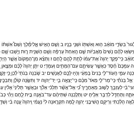
גוּר֙
בִּשְׂדֵ֣י
מוֹאָ֔ב
ה֥וּא
וְאִשְׁתּ֖וֹ
וּשְׁנֵ֥י
בָנָֽיו׃
ב
וְשֵׁ֣ם
הָאִ֣ישׁ
אֱ‍ֽלִימֶ֡לֶךְ
וְשֵׁם֩
אִשְׁתּ֨וֹ
נ
ַיִּשְׂא֣וּ
לָהֶ֗ם
נָשִׁים֙
מֹֽאֲבִיּ֔וֹת
שֵׁ֤ם
הָֽאַחַת֙
עָרְפָּ֔ה
וְשֵׁ֥ם
הַשֵּׁנִ֖ית
ר֑וּת
וַיֵּ֥שְׁבוּ
שָׁ֖ם
כ
וֹאָ֔ב
כִּֽי־
פָקַ֤ד
יְהוָה֙
אֶת־
עַמּ֔וֹ
לָתֵ֥ת
לָהֶ֖ם
לָֽחֶם׃
ז
וַתֵּצֵ֗א
מִן־
הַמָּקוֹם֙
אֲשֶׁ֣ר
הָיְת
֤ה
עִמָּכֶם֙
חֶ֔סֶד
כַּאֲשֶׁ֧ר
עֲשִׂיתֶ֛ם
עִם־
הַמֵּתִ֖ים
וְעִמָּדִֽי׃
ט
יִתֵּ֤ן
יְהוָה֙
לָכֶ֔ם
וּמְצֶ֣אןָ
מ
כְנָה
עִמִּ֑י
הַֽעֽוֹד־
לִ֤י
בָנִים֙
בְּֽמֵעַ֔י
וְהָי֥וּ
לָכֶ֖ם
לַאֲנָשִֽׁים׃
יב
שֹׁ֤בְנָה
בְנֹתַי֙
לֵ֔כְןָ
כִּ֥י
זָקַ֖נ
אַ֣ל
בְּנֹתַ֗י
כִּֽי־
מַר־
לִ֤י
מְאֹד֙
מִכֶּ֔ם
כִּֽי־
יָצְאָ֥ה
בִ֖י
יַד־
יְהוָֽה׃
יד
וַתִּשֶּׂ֣נָה
קוֹלָ֔ן
וַתִּבְכֶּ֖י
ְעִי־
בִ֔י
לְעָזְבֵ֖ךְ
לָשׁ֣וּב
מֵאַחֲרָ֑יִךְ
כִּ֠י
אֶל־
אֲשֶׁ֨ר
תֵּלְכִ֜י
אֵלֵ֗ךְ
וּבַאֲשֶׁ֤ר
תָּלִ֙ינִי֙
אָלִ֔ין
עַמּ
ִתָּ֑הּ
וַתֶּחְדַּ֖ל
לְדַבֵּ֥ר
אֵלֶֽיהָ׃
יט
וַתֵּלַ֣כְנָה
שְׁתֵּיהֶ֔ם
עַד־
בֹּאָ֖נָה
בֵּ֣ית
לָ֑חֶם
וַיְהִ֗י
כְּבֹא
ֵאָ֣ה
הָלַ֔כְתִּי
וְרֵיקָ֖ם
הֱשִׁיבַ֣נִי
יְהוָ֑ה
לָ֣מָּה
תִקְרֶ֤אנָה
לִי֙
נָעֳמִ֔י
וַֽיהוָה֙
עָ֣נָה
בִ֔י
וְשַׁדַּ֖