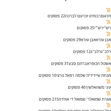
📜
תרגום
רבותינו זכרונם לברכה
22
פסוקים
📜
רש"י
רש״י
25
פסוקים
📜
אבן עזרא
אבן עזרא
29
פסוקים
📜
רלב"ג
רלב"ג
12
פסוקים
📜
אשכול הכופר
אברהם סבע
31
פסוקים
📜
מנחת שי
ידידיה שלמה רפאל נורצי
10
פסוקים
📜
עיני משה
אלשיך
46
פסוקים
📜
אגרת שמואל
ר' שמואל די אוזידה
215
פסוקים
📜
נחל אשכול
ר' חיים יוסף דוד אזולאי
10
פסוקים