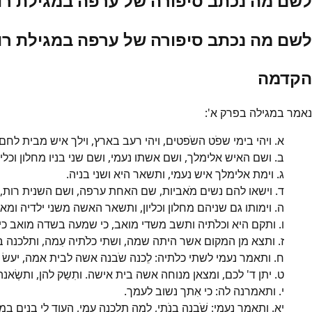
לשם מה נכתב סיפורה של ערפה במגילת רו
לשם מה נכתב סיפורה של ערפה במגילת רו
הקדמה
נאמר במגילה בפרק א':
א. ויהי בימי שפֹט השֹפטים, ויהי רעב בארץ, וילך איש מבית לחם 
ב. ושם האיש אלימלך, ושם אשתו נעמי, ושם שני בניו מחלון וכליון
ג. וימת אלימלך איש נעמי, ותשאר היא ושני בניה.
ד. וישאו להם נשים מֹאביות, שם האחת ערפה, ושם השנית רות, 
ה. וימותו גם שניהם מחלון וכליון, ותשאר האשה משני ילדיה ומא
ו. ותקם היא וכלֹתיה ותשב משדי מואב, כי שמעה בשדה מואב כ
ז. ותצא מן המקום אשר היתה שמה, ושתי כלֹתיה עִמה, ותלכנה 
ח. ותאמר נעמי לשתי כלֹתיה: לֵכנה שֹבנה אשה לבית אמה, יע
ט. יתן ד' לכם, ומצאן מנוחה אשה בית אישה. ותִשַק להן, ותשֶׂאנה
י. ותאמרנה לה: כי אִתך נשוב לעמך.
יא. ותאמר נעמי: שֹׁבנה בנֹתי, למה תלכנה עמי, העוד לי בנים במ