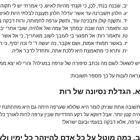
יב. שֹׁבנה בנֹתי, לֵכְןָ, כי זקנתי מהיות לאיש, כי אמרתי יש לי תק
יג. הלהן תשברנה עד אשר יגדלו? הלהן תֵעָגֵנָה לבלתי היות לאיש?
יד. ותִשֶׂנָה קולן ותבכינה עוד, ותשק ערפה לחמותה, ורות דבקה ב
טו. ותאמר: הנה שבה יבִמתך אל עַמה ואל אלהיה, שובי אחרי יב
טז. ותאמר רות: אל תפגעי בי לעזבך לשוב מאחריך, כי אל אשר תל
יז. באשר תמותי אמות, ושם אקבר, כה יעשה ד' לי וכה יֹסיף, כי המ
יח. ותרא כי מתאמצת היא ללכת אִתה, ותחדל לדבר אליה.
יש לשאול: לשם מה נכתב סיפורה של ערפה במגילה? והרי לא יצא ממ
נראה לענות על כך מספר תשובות:
א. הגדלת נסיונה של רות
תשובה אחת שניתן לומר היא שלולא שערפה היתה גם היא מתחתנת עם כ
היה קטן יותר. אבל דווקא על רקע ההדדיות שבין ערפה לרות לאורך 
ערפה, אלא דבקה בנעמי ובעם ישראל!
ב. כמה מוטל על כל אדם להיזהר כל ימיו ול