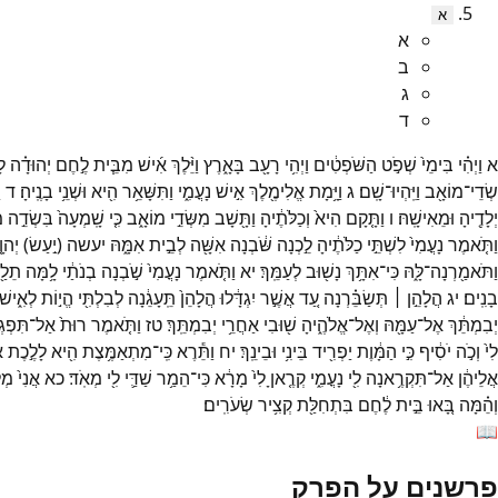
א
א
ב
ג
ד
א
וַיְהִ֗י
בִּימֵי֙
שְׁפֹ֣ט
הַשֹּׁפְטִ֔ים
וַיְהִ֥י
רָעָ֖ב
בָּאָ֑רֶץ
וַיֵּ֨לֶךְ
אִ֜ישׁ
מִבֵּ֧ית
לֶ֣חֶם
יְהוּדָ֗ה
לָ
שְׂדֵי־
מוֹאָ֖ב
וַיִּֽהְיוּ־
שָֽׁם׃
ג
וַיָּ֥מָת
אֱלִימֶ֖לֶךְ
אִ֣ישׁ
נָעֳמִ֑י
וַתִּשָּׁאֵ֥ר
הִ֖יא
וּשְׁנֵ֥י
בָנֶֽיהָ׃
ד
ו
יְלָדֶ֖יהָ
וּמֵאִישָֽׁהּ׃
ו
וַתָּ֤קָם
הִיא֙
וְכַלֹּתֶ֔יהָ
וַתָּ֖שָׁב
מִשְּׂדֵ֣י
מוֹאָ֑ב
כִּ֤י
שָֽׁמְעָה֙
בִּשְׂדֵ֣ה
מ
וַתֹּ֤אמֶר
נָעֳמִי֙
לִשְׁתֵּ֣י
כַלֹּתֶ֔יהָ
לֵ֣כְנָה
שֹּׁ֔בְנָה
אִשָּׁ֖ה
לְבֵ֣ית
אִמָּ֑הּ
יעשה
(
יַ֣עַשׂ
)
יְהוָ
וַתֹּאמַ֖רְנָה־
לָּ֑הּ
כִּי־
אִתָּ֥ךְ
נָשׁ֖וּב
לְעַמֵּֽךְ׃
יא
וַתֹּ֤אמֶר
נָעֳמִי֙
שֹׁ֣בְנָה
בְנֹתַ֔י
לָ֥מָּה
תֵלַ֖
בָנִֽים׃
יג
הֲלָהֵ֣ן ׀
תְּשַׂבֵּ֗רְנָה
עַ֚ד
אֲשֶׁ֣ר
יִגְדָּ֔לוּ
הֲלָהֵן֙
תֵּֽעָגֵ֔נָה
לְבִלְתִּ֖י
הֱי֣וֹת
לְאִ֑ישׁ
יְבִמְתֵּ֔ךְ
אֶל־
עַמָּ֖הּ
וְאֶל־
אֱלֹהֶ֑יהָ
שׁ֖וּבִי
אַחֲרֵ֥י
יְבִמְתֵּֽךְ׃
טז
וַתֹּ֤אמֶר
רוּת֙
אַל־
תִּפְגּ
לִי֙
וְכֹ֣ה
יֹסִ֔יף
כִּ֣י
הַמָּ֔וֶת
יַפְרִ֖יד
בֵּינִ֥י
וּבֵינֵֽךְ׃
יח
וַתֵּ֕רֶא
כִּֽי־
מִתְאַמֶּ֥צֶת
הִ֖יא
לָלֶ֣כֶת
א
אֲלֵיהֶ֔ן
אַל־
תִּקְרֶ֥אנָה
לִ֖י
נָעֳמִ֑י
קְרֶ֤אןָ
לִי֙
מָרָ֔א
כִּי־
הֵמַ֥ר
שַׁדַּ֛י
לִ֖י
מְאֹֽד׃
כא
אֲנִי֙
מְל
וְהֵ֗מָּה
בָּ֚אוּ
בֵּ֣ית
לֶ֔חֶם
בִּתְחִלַּ֖ת
קְצִ֥יר
שְׂעֹרִֽים׃
📖
פרשנים על הפרק