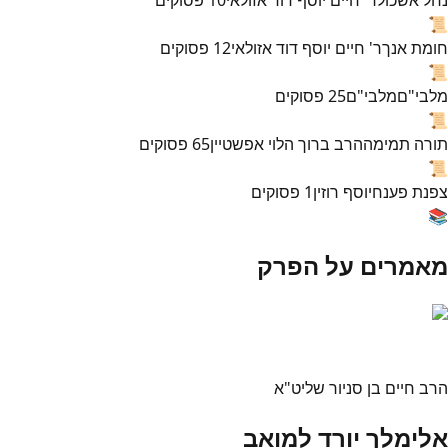
📜
חומת אנך
ר' חיים יוסף דוד אזולאי
12
פסוקים
📜
מלבי"ם
מלבי"ם
25
פסוקים
📜
תורה תמימה
הרב ברוך הלוי אפשטיין
65
פסוקים
📜
צפנת פענח
יוסף רוזין
1
פסוקים
📚
מאמרים על הפרק
הרב חיים בן סניור שליט"א
אלימלך יורד למואב