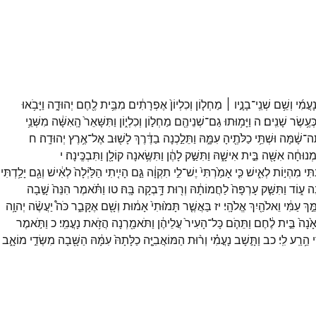
ָעֳמִ֜י
וְשֵׁ֥ם
שְׁנֵֽי־
בָנָ֣יו ׀
מַחְל֤וֹן
וְכִלְיוֹן֙
אֶפְרָתִ֔ים
מִבֵּ֥ית
לֶ֖חֶם
יְהוּדָ֑ה
וַיָּבֹ֥אוּ
ְּעֶ֥שֶׂר
שָׁנִֽים׃
ה
וַיָּמ֥וּתוּ
גַם־
שְׁנֵיהֶ֖ם
מַחְל֣וֹן
וְכִלְי֑וֹן
וַתִּשָּׁאֵר֙
הָֽאִשָּׁ֔ה
מִשְּׁנֵ֥י
ָה־
שָׁ֔מָּה
וּשְׁתֵּ֥י
כַלֹּתֶ֖יהָ
עִמָּ֑הּ
וַתֵּלַ֣כְנָה
בַדֶּ֔רֶךְ
לָשׁ֖וּב
אֶל־
אֶ֥רֶץ
יְהוּדָֽה׃
ח
ְנוּחָ֔ה
אִשָּׁ֖ה
בֵּ֣ית
אִישָׁ֑הּ
וַתִּשַּׁ֣ק
לָהֶ֔ן
וַתִּשֶּׂ֥אנָה
קוֹלָ֖ן
וַתִּבְכֶּֽינָה׃
י
ְתִּי
מִהְי֣וֹת
לְאִ֑ישׁ
כִּ֤י
אָמַ֙רְתִּי֙
יֶשׁ־
לִ֣י
תִקְוָ֔ה
גַּ֣ם
הָיִ֤יתִי
הַלַּ֙יְלָה֙
לְאִ֔ישׁ
וְגַ֖ם
יָלַ֥דְתִּי
נָה
ע֑וֹד
וַתִּשַּׁ֤ק
עָרְפָּה֙
לַחֲמוֹתָ֔הּ
וְר֖וּת
דָּ֥בְקָה
בָּֽהּ׃
טו
וַתֹּ֗אמֶר
הִנֵּה֙
שָׁ֣בָה
ֵ֣ךְ
עַמִּ֔י
וֵאלֹהַ֖יִךְ
אֱלֹהָֽי׃
יז
בַּאֲשֶׁ֤ר
תָּמ֙וּתִי֙
אָמ֔וּת
וְשָׁ֖ם
אֶקָּבֵ֑ר
כֹּה֩
יַעֲשֶׂ֨ה
יְהוָ֥ה
ָ֙נָה֙
בֵּ֣ית
לֶ֔חֶם
וַתֵּהֹ֤ם
כָּל־
הָעִיר֙
עֲלֵיהֶ֔ן
וַתֹּאמַ֖רְנָה
הֲזֹ֥את
נָעֳמִֽי׃
כ
וַתֹּ֣אמֶר
י
הֵ֥רַֽע
לִֽי׃
כב
וַתָּ֣שָׁב
נָעֳמִ֗י
וְר֨וּת
הַמּוֹאֲבִיָּ֤ה
כַלָּתָהּ֙
עִמָּ֔הּ
הַשָּׁ֖בָה
מִשְּׂדֵ֣י
מוֹאָ֑ב