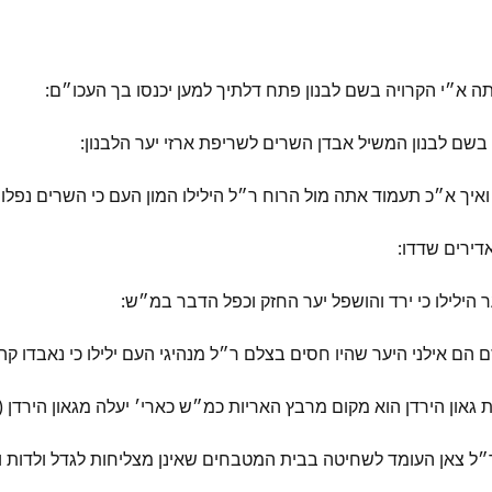
ה א״י הקרויה בשם לבנון פתח דלתיך למען יכנסו בך העכו״ם:
שם לבנון המשיל אבדן השרים לשריפת ארזי יער הלבנון:
איך א״כ תעמוד אתה מול הרוח ר״ל הילילו המון העם כי השרים נפלו 
דירים שדדו:
 הילילו כי ירד והושפל יער החזק וכפל הדבר במ״ש:
 הם אילני היער שהיו חסים בצלם ר״ל מנהיגי העם ילילו כי נאבדו קה
און הירדן הוא מקום מרבץ האריות כמ״ש כארי׳ יעלה מגאון הירדן (יר
ל צאן העומד לשחיטה בבית המטבחים שאינן מצליחות לגדל ולדות ול