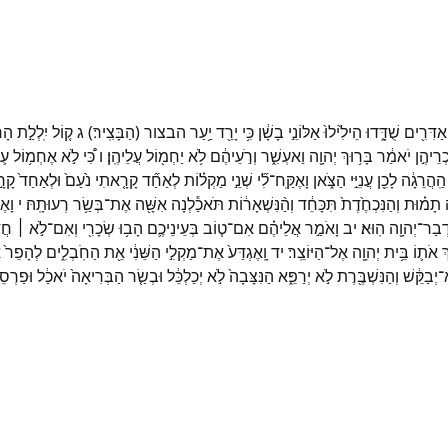
אַדִּרִ֖ים
שֻׁדָּ֑דוּ
הֵילִ֙ילוּ֙
אַלּוֹנֵ֣י
בָשָׁ֔ן
כִּ֥י
יָרַ֖ד
יַ֥עַר
הבצור
(
הַבָּצִֽיר׃
)
ג
ק֚וֹל
יִֽלְלַ֣ת
הָר
ְרֵיהֶ֣ן
יֹאמַ֔ר
בָּר֥וּךְ
יְהוָ֖ה
וַאעְשִׁ֑ר
וְרֹ֣עֵיהֶ֔ם
לֹ֥א
יַחְמ֖וֹל
עֲלֵיהֶֽן׃
ו
כִּ֠י
לֹ֣א
אֶחְמ֥וֹל
ע֛ו
הַֽהֲרֵגָ֔ה
לָכֵ֖ן
עֲנִיֵּ֣י
הַצֹּ֑אן
וָאֶקַּֽח־
לִ֞י
שְׁנֵ֣י
מַקְל֗וֹת
לְאַחַ֞ד
קָרָ֤אתִי
נֹ֙עַם֙
וּלְאַחַד֙
קָרָ
תָמ֗וּת
וְהַנִּכְחֶ֙דֶת֙
תִּכָּחֵ֔ד
וְהַ֨נִּשְׁאָר֔וֹת
תֹּאכַ֕לְנָה
אִשָּׁ֖ה
אֶת־
בְּשַׂ֥ר
רְעוּתָֽהּ׃
י
וָאֶ
ְבַר־
יְהוָ֖ה
הֽוּא׃
יב
וָאֹמַ֣ר
אֲלֵיהֶ֗ם
אִם־
ט֧וֹב
בְּעֵינֵיכֶ֛ם
הָב֥וּ
שְׂכָרִ֖י
וְאִם־
לֹ֣א ׀
חֲד
ְ
אֹת֛וֹ
בֵּ֥ית
יְהוָ֖ה
אֶל־
הַיּוֹצֵֽר׃
יד
וָֽאֶגְדַּע֙
אֶת־
מַקְלִ֣י
הַשֵּׁנִ֔י
אֵ֖ת
הַחֹֽבְלִ֑ים
לְהָפֵר֙
א
א־
יְבַקֵּ֔שׁ
וְהַנִּשְׁבֶּ֖רֶת
לֹ֣א
יְרַפֵּ֑א
הַנִּצָּבָה֙
לֹ֣א
יְכַלְכֵּ֔ל
וּבְשַׂ֤ר
הַבְּרִיאָה֙
יֹאכַ֔ל
וּפַרְסֵי