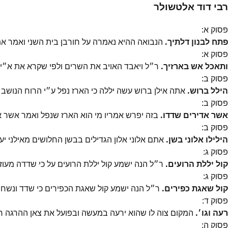
רבי דוד אלטשולר
פסוק
א
:
פתח לבנון דלתיך.
הנבואה ההיא נאמרה על חורבן בית השני ואמר את
פסוק
א
:
ותאכל אש בארזיך.
ר״ל ויאבד האויב את השרים ולפי שקרא את א״י ב
פסוק
ב
:
הילל ברוש.
אתה אילן ברוש עשה יללה כי הארז נפל ע״י הרוח הנושב ו
פסוק
ב
:
אשר אדירים שדדו.
בזה יפרש אמריו מי הוא הארז שנפל ואמר אשר א
פסוק
ב
:
הילילו אלוני בשן.
אתם אלוני אלון הגדילים בבשן החלושים מאילני יער
פסוק
ג
:
קול יללת הרועים.
ר״ל הנה ישמע קול יללת הרועים על כי שדדה מעוזם
פסוק
ג
:
קול שאגת כפירים.
ר״ל הנה ישמע קול שאגת הכפירים כי שדד ונשחת ג
פסוק
ד
:
רעה וגו׳.
המקום צוה לו שהוא ירעה במעשה ובפועל את צאן ההרגה ר״
פסוק
ה
: