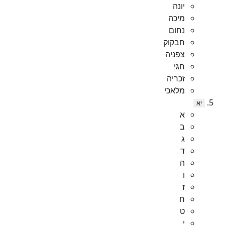
יונה
מיכה
נחום
חבקוק
צפניה
חגי
זכריה
מלאכי
יא
א
ב
ג
ד
ה
ו
ז
ח
ט
י