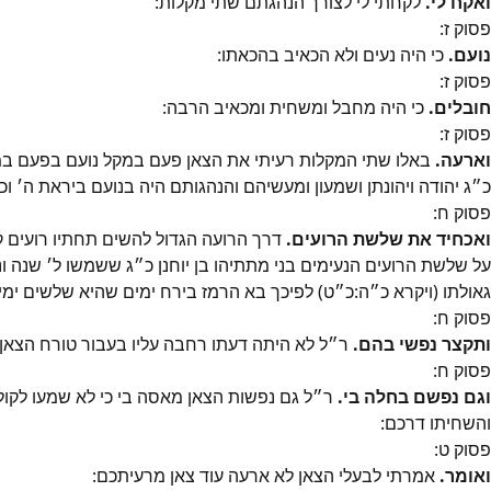
ואקח לי.
לקחתי לי לצורך הנהגתם שתי מקלות:
פסוק
ז
:
נועם.
כי היה נעים ולא הכאיב בהכאתו:
פסוק
ז
:
חובלים.
כי היה מחבל ומשחית ומכאיב הרבה:
פסוק
ז
:
וארעה.
באלו שתי המקלות רעיתי את הצאן פעם במקל נועם בפעם במקל 
כ״ג יהודה ויהונתן ושמעון ומעשיהם והנהגותם היה בנועם ביראת ה׳ ו
פסוק
ח
:
ואכחיד את שלשת הרועים.
דרך הרועה הגדול להשים תחתיו רועים ק
על שלשת הרועים הנעימים בני מתתיהו בן יוחנן כ״ג ששמשו ל׳ שנה ו
גאולתו (ויקרא כ״ה:כ״ט) לפיכך בא הרמז בירח ימים שהיא שלשים ימים 
פסוק
ח
:
ותקצר נפשי בהם.
ר״ל לא היתה דעתו רחבה עליו בעבור טורח הצאן
פסוק
ח
:
וגם נפשם בחלה בי.
ר״ל גם נפשות הצאן מאסה בי כי לא שמעו לקול 
והשחיתו דרכם:
פסוק
ט
:
ואומר.
אמרתי לבעלי הצאן לא ארעה עוד צאן מרעיתכם: