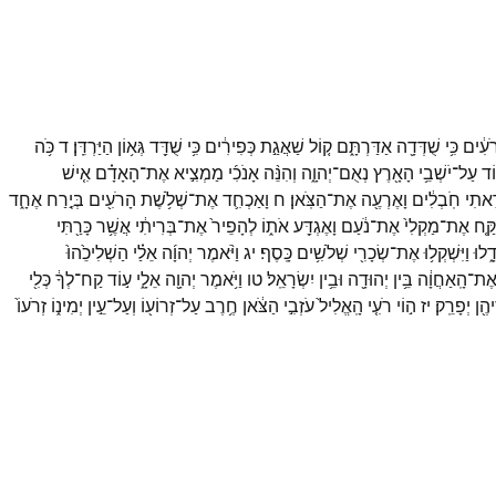
ֹעִ֔ים
כִּ֥י
שֻׁדְּדָ֖ה
אַדַּרְתָּ֑ם
ק֚וֹל
שַׁאֲגַ֣ת
כְּפִירִ֔ים
כִּ֥י
שֻׁדַּ֖ד
גְּא֥וֹן
הַיַּרְדֵּֽן׃
ד
כֹּ֥ה
ֹד
עַל־
יֹשְׁבֵ֥י
הָאָ֖רֶץ
נְאֻם־
יְהוָ֑ה
וְהִנֵּ֨ה
אָנֹכִ֜י
מַמְצִ֣יא
אֶת־
הָאָדָ֗ם
אִ֤ישׁ
֣אתִי
חֹֽבְלִ֔ים
וָאֶרְעֶ֖ה
אֶת־
הַצֹּֽאן׃
ח
וָאַכְחִ֛ד
אֶת־
שְׁלֹ֥שֶׁת
הָרֹעִ֖ים
בְּיֶ֣רַח
אֶחָ֑ד
קַּ֤ח
אֶת־
מַקְלִי֙
אֶת־
נֹ֔עַם
וָאֶגְדַּ֖ע
אֹת֑וֹ
לְהָפֵיר֙
אֶת־
בְּרִיתִ֔י
אֲשֶׁ֥ר
כָּרַ֖תִּי
ָ֑לוּ
וַיִּשְׁקְל֥וּ
אֶת־
שְׂכָרִ֖י
שְׁלֹשִׁ֥ים
כָּֽסֶף׃
יג
וַיֹּ֨אמֶר
יְהוָ֜ה
אֵלַ֗י
הַשְׁלִיכֵ֙הוּ֙
ֶת־
הָֽאַחֲוָ֔ה
בֵּ֥ין
יְהוּדָ֖ה
וּבֵ֥ין
יִשְׂרָאֵֽל׃
טו
וַיֹּ֥אמֶר
יְהוָ֖ה
אֵלָ֑י
ע֣וֹד
קַח־
לְךָ֔
כְּלִ֖י
הֶ֖ן
יְפָרֵֽק׃
יז
ה֣וֹי
רֹעִ֤י
הָֽאֱלִיל֙
עֹזְבִ֣י
הַצֹּ֔אן
חֶ֥רֶב
עַל־
זְרוֹע֖וֹ
וְעַל־
עֵ֣ין
יְמִינ֑וֹ
זְרֹעוֹ֙