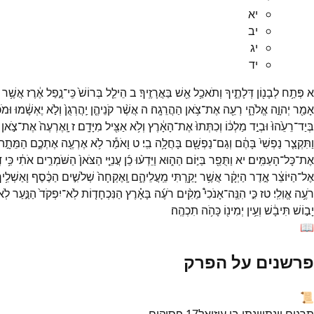
יא
יב
יג
יד
א
פְּתַ֥ח
לְבָנ֖וֹן
דְּלָתֶ֑יךָ
וְתֹאכַ֥ל
אֵ֖שׁ
בַּאֲרָזֶֽיךָ׃
ב
הֵילֵ֤ל
בְּרוֹשׁ֙
כִּֽי־
נָ֣פַל
אֶ֔רֶז
אֲשֶׁ֥ר
אָמַ֖ר
יְהוָ֣ה
אֱלֹהָ֑י
רְעֵ֖ה
אֶת־
צֹ֥אן
הַהֲרֵגָֽה׃
ה
אֲשֶׁ֨ר
קֹנֵיהֶ֤ן
יַֽהֲרְגֻן֙
וְלֹ֣א
יֶאְשָׁ֔מוּ
וּמֹכ
בְּיַד־
רֵעֵ֙הוּ֙
וּבְיַ֣ד
מַלְכּ֔וֹ
וְכִתְּתוּ֙
אֶת־
הָאָ֔רֶץ
וְלֹ֥א
אַצִּ֖יל
מִיָּדָֽם׃
ז
וָֽאֶרְעֶה֙
אֶת־
צֹ֣אן
וַתִּקְצַ֤ר
נַפְשִׁי֙
בָּהֶ֔ם
וְגַם־
נַפְשָׁ֖ם
בָּחֲלָ֥ה
בִֽי׃
ט
וָאֹמַ֕ר
לֹ֥א
אֶרְעֶ֖ה
אֶתְכֶ֑ם
הַמֵּתָ֣ה
אֶת־
כָּל־
הָעַמִּֽים׃
יא
וַתֻּפַ֖ר
בַּיּ֣וֹם
הַה֑וּא
וַיֵּדְע֨וּ
כֵ֜ן
עֲנִיֵּ֤י
הַצֹּאן֙
הַשֹּׁמְרִ֣ים
אֹתִ֔י
כִּ֥י
ד
אֶל־
הַיּוֹצֵ֔ר
אֶ֣דֶר
הַיְקָ֔ר
אֲשֶׁ֥ר
יָקַ֖רְתִּי
מֵֽעֲלֵיהֶ֑ם
וָֽאֶקְחָה֙
שְׁלֹשִׁ֣ים
הַכֶּ֔סֶף
וָאַשְׁלִ֥יך
רֹעֶ֥ה
אֱוִלִֽי׃
טז
כִּ֣י
הִנֵּֽה־
אָנֹכִי֩
מֵקִ֨ים
רֹעֶ֜ה
בָּאָ֗רֶץ
הַנִּכְחָד֤וֹת
לֹֽא־
יִפְקֹד֙
הַנַּ֣עַר
לֹֽ
יָב֣וֹשׁ
תִּיבָ֔שׁ
וְעֵ֥ין
יְמִינ֖וֹ
כָּהֹ֥ה
תִכְהֶֽה׃
📖
פרשנים על הפרק
📜
תרגום יונתן
יונתן בן עוזיאל
17
פסוקים