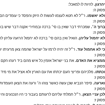
יהרגון.
להיות לו למאכל:
פסוק
ה
:
ולא יאשמו.
ר״ל לא חטא לעצמו לעשות לו היזק והפסד כי עומדים הם ל
פסוק
ה
:
ברוך ה׳.
שמכרתי דבר שאין בו סי׳ ברכה ובמחירי אקנה דבר שיש בו 
פסוק
ה
:
לא יחמול עליהן.
הואיל ואין בהם סי׳ ברכה לא יחמול הרועה עליהן להר
פסוק
ו
:
כי לא אחמול עוד.
ר״ל זה יהיה לרמז על ישראל שהמה צאן מרעיתו ית
פסוק
ו
:
ממציא את האדם.
את בני ישראל אזמין כל איש מהם ביד רעהו הקם על
פסוק
ו
:
וכתתו.
מלכיהם ופריצי העם יכתתו את עם הארץ ולא אציל את מי מיד הו
פסוק
ז
:
וארעה.
סיפר הנביא שכן עשה כאשר צוהו ה׳ ורעה את הצאן העומדות
פסוק
ז
:
לכן עניי הצאן.
ר״ל חמלתי עליהם לרעותם בעבור כי היו הנכנעים והיר
פסוק
ז
: