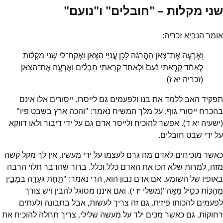
שני מקלות – "חובלים" ו"נועם"
אומר הנביא זכריה:
וָֽאֶרְעֶה֙ אֶת־צֹ֣אן הַֽהֲרֵגָ֔ה לָכֵ֖ן עֲנִיֵּ֣י הַצֹּ֑אן וָאֶקַּֽח־לִ֞י שְׁנֵ֣י מַקְל֗וֹת
לְאַחַ֞ד קָרָ֤אתִי נֹ֙עַם֙ וּלְאַחַד֙ קָרָ֣אתִי חֹֽבְלִ֔ים וָאֶרְעֶ֖ה אֶת־הַצֹּֽאן׃
(זכריה יא ז)
תפקיד האב ללמד את בנו ולפעמים גם לייסרו. ייסורים אלו אינם
בהכרח ייסורי גוף. על מלך המשיח נאמר: "והכה ארץ בשבט פיו"
(ישעיה יא ד). אפשר להוכיח ולייסר אדם גם על ידי דיבור ולאו דווקא
על ידי שבט חובלים.
כאשר מוכיחים לאדם מה גרם לעצמו על ידי מעשיו, אין לך מקל קשה
מזה, למרות שלא הכו את האדם כלל וכלל. ברור שהדבר תלוי הרבה
באופיו של השומע. אם אדם נבון הוא, הרי נאמר: "תֵּ֣חַת גְּעָרָ֣ה בְמֵבִ֑ין
מֵהַכּ֖וֹת כְּסִ֣יל מֵאָֽה"(משלי יז י). ואם איננו מסוגל להבין ויש צורך
לפעמים להכותו פיזית, גם זה צריך לעשות, אבל בתבונה ולעתים
רחוקות. גם כאשר מכים ילד על מעשה שלילי, צריך תחלה להוכיח את