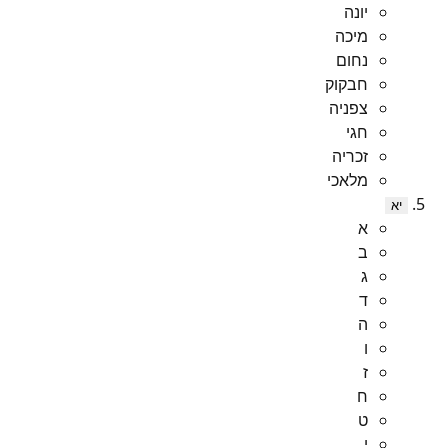
יונה
מיכה
נחום
חבקוק
צפניה
חגי
זכריה
מלאכי
יא
א
ב
ג
ד
ה
ו
ז
ח
ט
י