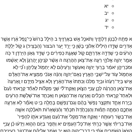
יא
יב
יג
יד
א
פְּתַ֥ח
לְבָנ֖וֹן
דְּלָתֶ֑יךָ
וְתֹאכַ֥ל
אֵ֖שׁ
בַּאֲרָזֶֽיךָ׃
ב
הֵילֵ֤ל
בְּרוֹשׁ֙
כִּֽי־
נָ֣פַל
אֶ֔רֶז
אֲשֶׁ֥ר
אַדִּרִ֖ים
שֻׁדָּ֑דוּ
הֵילִ֙ילוּ֙
אַלּוֹנֵ֣י
בָשָׁ֔ן
כִּ֥י
יָרַ֖ד
יַ֥עַר
הבצור
(
הַבָּצִֽיר׃
)
ג
ק֚וֹל
יִֽלְלַ֣ת
הָרֹעִ֔ים
כִּ֥י
שֻׁדְּדָ֖ה
אַדַּרְתָּ֑ם
ק֚וֹל
שַׁאֲגַ֣ת
כְּפִירִ֔ים
כִּ֥י
שֻׁדַּ֖ד
גְּא֥וֹן
הַיַּרְדֵּֽן׃
ד
כֹּ֥ה
אָמַ֖ר
יְהוָ֣ה
אֱלֹהָ֑י
רְעֵ֖ה
אֶת־
צֹ֥אן
הַהֲרֵגָֽה׃
ה
אֲשֶׁ֨ר
קֹנֵיהֶ֤ן
יַֽהֲרְגֻן֙
וְלֹ֣א
יֶאְשָׁ֔מוּ
וּמֹכְרֵיהֶ֣ן
יֹאמַ֔ר
בָּר֥וּךְ
יְהוָ֖ה
וַאעְשִׁ֑ר
וְרֹ֣עֵיהֶ֔ם
לֹ֥א
יַחְמ֖וֹל
עֲלֵיהֶֽן׃
ו
כִּ֠י
לֹ֣א
אֶחְמ֥וֹל
ע֛וֹד
עַל־
יֹשְׁבֵ֥י
הָאָ֖רֶץ
נְאֻם־
יְהוָ֑ה
וְהִנֵּ֨ה
אָנֹכִ֜י
מַמְצִ֣יא
אֶת־
הָאָדָ֗ם
אִ֤ישׁ
בְּיַד־
רֵעֵ֙הוּ֙
וּבְיַ֣ד
מַלְכּ֔וֹ
וְכִתְּתוּ֙
אֶת־
הָאָ֔רֶץ
וְלֹ֥א
אַצִּ֖יל
מִיָּדָֽם׃
ז
וָֽאֶרְעֶה֙
אֶת־
צֹ֣אן
הַֽהֲרֵגָ֔ה
לָכֵ֖ן
עֲנִיֵּ֣י
הַצֹּ֑אן
וָאֶקַּֽח־
לִ֞י
שְׁנֵ֣י
מַקְל֗וֹת
לְאַחַ֞ד
קָרָ֤אתִי
נֹ֙עַם֙
וּלְאַחַד֙
קָרָ֣אתִי
חֹֽבְלִ֔ים
וָאֶרְעֶ֖ה
אֶת־
הַצֹּֽאן׃
ח
וָאַכְחִ֛ד
אֶת־
שְׁלֹ֥שֶׁת
הָרֹעִ֖ים
בְּיֶ֣רַח
אֶחָ֑ד
וַתִּקְצַ֤ר
נַפְשִׁי֙
בָּהֶ֔ם
וְגַם־
נַפְשָׁ֖ם
בָּחֲלָ֥ה
בִֽי׃
ט
וָאֹמַ֕ר
לֹ֥א
אֶרְעֶ֖ה
אֶתְכֶ֑ם
הַמֵּתָ֣ה
תָמ֗וּת
וְהַנִּכְחֶ֙דֶת֙
תִּכָּחֵ֔ד
וְהַ֨נִּשְׁאָר֔וֹת
תֹּאכַ֕לְנָה
אִשָּׁ֖ה
אֶת־
בְּשַׂ֥ר
רְעוּתָֽהּ׃
י
וָאֶקַּ֤ח
אֶת־
מַקְלִי֙
אֶת־
נֹ֔עַם
וָאֶגְדַּ֖ע
אֹת֑וֹ
לְהָפֵיר֙
אֶת־
בְּרִיתִ֔י
אֲשֶׁ֥ר
כָּרַ֖תִּי
אֶת־
כָּל־
הָעַמִּֽים׃
יא
וַתֻּפַ֖ר
בַּיּ֣וֹם
הַה֑וּא
וַיֵּדְע֨וּ
כֵ֜ן
עֲנִיֵּ֤י
הַצֹּאן֙
הַשֹּׁמְרִ֣ים
אֹתִ֔י
כִּ֥י
דְבַר־
יְהוָ֖ה
הֽוּא׃
יב
וָאֹמַ֣ר
אֲלֵיהֶ֗ם
אִם־
ט֧וֹב
בְּעֵינֵיכֶ֛ם