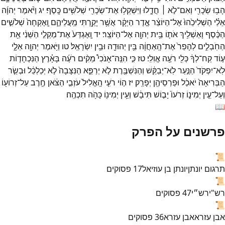
הָב֥וּ
שְׂכָרִ֖י
וְאִם־
לֹ֣א ׀
חֲדָ֑לוּ
וַיִּשְׁקְל֥וּ
אֶת־
שְׂכָרִ֖י
שְׁלֹשִׁ֥ים
כָּֽסֶף׃
יג
וַיֹּ֨אמֶר
יְהוָ֜ה
אֵלַ֗י
הַשְׁלִיכֵ֙הוּ֙
אֶל־
הַיּוֹצֵ֔ר
אֶ֣דֶר
הַיְקָ֔ר
אֲשֶׁ֥ר
יָקַ֖רְתִּי
מֵֽעֲלֵיהֶ֑ם
וָֽאֶקְחָה֙
שְׁלֹשִׁ֣ים
הַכֶּ֔סֶף
וָאַשְׁלִ֥יךְ
אֹת֛וֹ
בֵּ֥ית
יְהוָ֖ה
אֶל־
הַיּוֹצֵֽר׃
יד
וָֽאֶגְדַּע֙
אֶת־
מַקְלִ֣י
הַשֵּׁנִ֔י
אֵ֖ת
הַחֹֽבְלִ֑ים
לְהָפֵר֙
אֶת־
הָֽאַחֲוָ֔ה
בֵּ֥ין
יְהוּדָ֖ה
וּבֵ֥ין
יִשְׂרָאֵֽל׃
טו
וַיֹּ֥אמֶר
יְהוָ֖ה
אֵלָ֑י
ע֣וֹד
קַח־
לְךָ֔
כְּלִ֖י
רֹעֶ֥ה
אֱוִלִֽי׃
טז
כִּ֣י
הִנֵּֽה־
אָנֹכִי֩
מֵקִ֨ים
רֹעֶ֜ה
בָּאָ֗רֶץ
הַנִּכְחָד֤וֹת
לֹֽא־
יִפְקֹד֙
הַנַּ֣עַר
לֹֽא־
יְבַקֵּ֔שׁ
וְהַנִּשְׁבֶּ֖רֶת
לֹ֣א
יְרַפֵּ֑א
הַנִּצָּבָה֙
לֹ֣א
יְכַלְכֵּ֔ל
וּבְשַׂ֤ר
הַבְּרִיאָה֙
יֹאכַ֔ל
וּפַרְסֵיהֶ֖ן
יְפָרֵֽק׃
יז
ה֣וֹי
רֹעִ֤י
הָֽאֱלִיל֙
עֹזְבִ֣י
הַצֹּ֔אן
חֶ֥רֶב
עַל־
זְרוֹע֖וֹ
וְעַל־
עֵ֣ין
יְמִינ֑וֹ
זְרֹעוֹ֙
יָב֣וֹשׁ
תִּיבָ֔שׁ
וְעֵ֥ין
יְמִינ֖וֹ
כָּהֹ֥ה
תִכְהֶֽה׃
📖
פרשנים על הפרק
📜
תרגום יונתן
יונתן בן עוזיאל
17
פסוקים
📜
רש"י
רש״י
47
פסוקים
📜
אבן עזרא
אבן עזרא
36
פסוקים