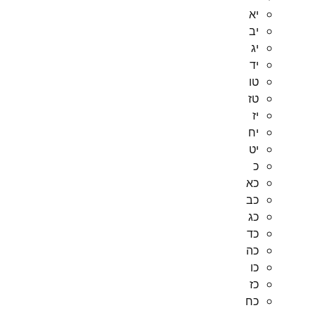
יא
יב
יג
יד
טו
טז
יז
יח
יט
כ
כא
כב
כג
כד
כה
כו
כז
כח