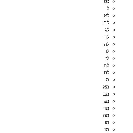
כט
ל
לא
לב
לג
לד
לה
לו
לז
לח
לט
מ
מא
מב
מג
מד
מה
מו
מז