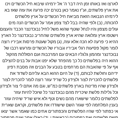
לארצו ואז באותו זמן היה דבר ה' אל ירמיהו שיבוא חיל הכשדים ויכו
את ארץ פלשתים, וע"ז נאמר כאן בטרם יכה פרעה את עזה שאז בא
לירמיהו הנבואה הזאת מביאת חיל הכשדים על ארץ פלשתים
להכותה, (ב) ולפי שהיה בבל לצד צפון אמר על הכשדים הנה מים
עולים מצפון והיו לנחל שוטף שהוא משל לחיל נבוכדנצר הכבד והעצום
וישטפו ארץ ומלואה שהיא ארץ פלשתים שהחריב נבוכדנצר כל הארץ
ההיא כי פרעה לא הכה אלא עזה, (ג) מקול שעטת פרסות אביריו רוצה
לומר מקול פסיעות רגלי אביריו וגבוריו של הכשדים ומרעש רכבו של
נבוכדנצר ומהמון גלגליו הבאים עם המרכבות ועם הסוללות מהקול
ההוא היה בפלשתים כל כך מהפחד שלא יפנו אבות על בנים להצילם
אף על פי שהאבות הם מרחמים בטבע על הבנים וזה מסבת רפיון
ידיהם וחולשת לבותם, (ד) על היום ההוא הבא עליהם לשדוד את
פלשתים להכרית לצור ולצידון כל שריד עוזר רוצה לומר להכרית לצור
ולצידון שהיו מדינות בארץ פלשתים כמ"ש, וגם מה אתם לי צור ולצידון
וכל גלילות פלשת שיכרית מהם נבוכדנצר כל שיוכל להיות עוזר
לפלשתים כלומר שישארו מהם נשים וטף ולא איש שריד שיהיה עוזר
בענין המלחמה לפי שגזר השם שישודדו את פלשתים, וקראם שארית
אי כפתור לפי שהיו הפלשתים והכפתורים אחים כמו שאמר אשר יצאו
משם פלשתים ואת כפתורים (בראשית י, יד) כאילו אמר שגם מכפתור