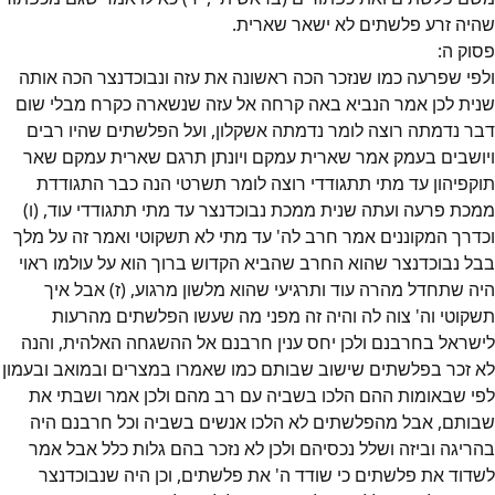
שהיה זרע פלשתים לא ישאר שארית.
פסוק
ה
:
ולפי שפרעה כמו שנזכר הכה ראשונה את עזה ונבוכדנצר הכה אותה
שנית לכן אמר הנביא באה קרחה אל עזה שנשארה כקרח מבלי שום
דבר נדמתה רוצה לומר נדמתה אשקלון, ועל הפלשתים שהיו רבים
ויושבים בעמק אמר שארית עמקם ויונתן תרגם שארית עמקם שאר
תוקפיהון עד מתי תתגודדי רוצה לומר תשרטי הנה כבר התגודדת
ממכת פרעה ועתה שנית ממכת נבוכדנצר עד מתי תתגודדי עוד, (ו)
וכדרך המקוננים אמר חרב לה' עד מתי לא תשקוטי ואמר זה על מלך
בבל נבוכדנצר שהוא החרב שהביא הקדוש ברוך הוא על עולמו ראוי
היה שתחדל מהרה עוד ותרגיעי שהוא מלשון מרגוע, (ז) אבל איך
תשקוטי וה' צוה לה והיה זה מפני מה שעשו הפלשתים מהרעות
לישראל בחרבנם ולכן יחס ענין חרבנם אל ההשגחה האלהית, והנה
לא זכר בפלשתים שישוב שבותם כמו שאמרו במצרים ובמואב ובעמון
לפי שבאומות ההם הלכו בשביה עם רב מהם ולכן אמר ושבתי את
שבותם, אבל מהפלשתים לא הלכו אנשים בשביה וכל חרבנם היה
בהריגה וביזה ושלל נכסיהם ולכן לא נזכר בהם גלות כלל אבל אמר
לשדוד את פלשתים כי שודד ה' את פלשתים, וכן היה שנבוכדנצר