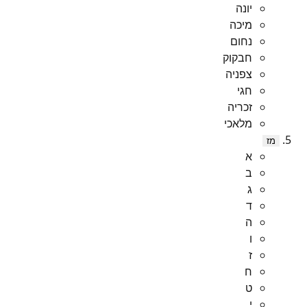
יונה
מיכה
נחום
חבקוק
צפניה
חגי
זכריה
מלאכי
מז
א
ב
ג
ד
ה
ו
ז
ח
ט
י