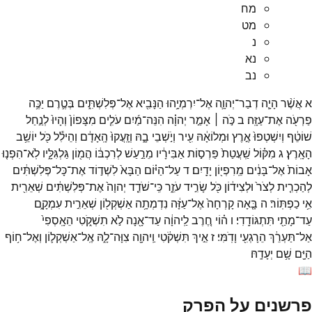
מח
מט
נ
נא
נב
א
אֲשֶׁ֨ר
הָיָ֧ה
דְבַר־
יְהוָ֛ה
אֶל־
יִרְמְיָ֥הוּ
הַנָּבִ֖יא
אֶל־
פְּלִשְׁתִּ֑ים
בְּטֶ֛רֶם
יַכֶּ֥ה
פַרְעֹ֖ה
אֶת־
עַזָּֽה׃
ב
כֹּ֣ה ׀
אָמַ֣ר
יְהוָ֗ה
הִנֵּה־
מַ֜יִם
עֹלִ֤ים
מִצָּפוֹן֙
וְהָיוּ֙
לְנַ֣חַל
שׁוֹטֵ֔ף
וְיִשְׁטְפוּ֙
אֶ֣רֶץ
וּמְלוֹאָ֔הּ
עִ֖יר
וְיֹ֣שְׁבֵי
בָ֑הּ
וְזָֽעֲקוּ֙
הָֽאָדָ֔ם
וְהֵילִ֕ל
כֹּ֖ל
יוֹשֵׁ֥ב
הָאָֽרֶץ׃
ג
מִקּ֗וֹל
שַֽׁעֲטַת֙
פַּרְס֣וֹת
אַבִּירָ֔יו
מֵרַ֣עַשׁ
לְרִכְבּ֔וֹ
הֲמ֖וֹן
גַּלְגִּלָּ֑יו
לֹֽא־
הִפְנ֤וּ
אָבוֹת֙
אֶל־
בָּנִ֔ים
מֵֽרִפְי֖וֹן
יָדָֽיִם׃
ד
עַל־
הַיּ֗וֹם
הַבָּא֙
לִשְׁד֣וֹד
אֶת־
כָּל־
פְּלִשְׁתִּ֔ים
לְהַכְרִ֤ית
לְצֹר֙
וּלְצִיד֔וֹן
כֹּ֖ל
שָׂרִ֣יד
עֹזֵ֑ר
כִּֽי־
שֹׁדֵ֤ד
יְהוָה֙
אֶת־
פְּלִשְׁתִּ֔ים
שְׁאֵרִ֖ית
אִ֥י
כַפְתּֽוֹר׃
ה
בָּ֤אָה
קָרְחָה֙
אֶל־
עַזָּ֔ה
נִדְמְתָ֥ה
אַשְׁקְל֖וֹן
שְׁאֵרִ֣ית
עִמְקָ֑ם
עַד־
מָתַ֖י
תִּתְגּוֹדָֽדִי׃
ו
ה֗וֹי
חֶ֚רֶב
לַֽיהוָ֔ה
עַד־
אָ֖נָה
לֹ֣א
תִשְׁקֹ֑טִי
הֵאָֽסְפִי֙
אַל־
תַּעְרֵ֔ךְ
הֵרָגְעִ֖י
וָדֹֽמִּי׃
ז
אֵ֣יךְ
תִּשְׁקֹ֔טִי
וַֽיהוָ֖ה
צִוָּה־
לָ֑הּ
אֶֽל־
אַשְׁקְל֛וֹן
וְאֶל־
ח֥וֹף
הַיָּ֖ם
שָׁ֥ם
יְעָדָֽהּ׃
📖
פרשנים על הפרק