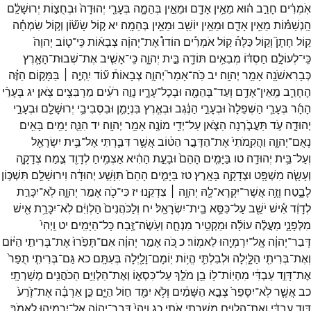
אֹֽמְרִ֔ים
חָרֵ֣ב
ה֔וּא
מֵאֵ֥ין
אָדָ֖ם
וּמֵאֵ֣ין
בְּהֵמָ֑ה
בְּעָרֵ֤י
יְהוּדָה֙
וּבְחֻצ֣וֹת
יְרוּשָׁלִַ֔ם
הַֽנְשַׁמּ֗וֹת
מֵאֵ֥ין
אָדָ֛ם
וּמֵאֵ֥ין
יוֹשֵׁ֖ב
וּמֵאֵ֥ין
בְּהֵמָֽה׃
יא
ק֣וֹל
שָׂשׂ֞וֹן
וְק֣וֹל
שִׂמְחָ֗ה
ק֣וֹל
חָתָן֮
וְק֣וֹל
כַּלָּה֒
ק֣וֹל
אֹמְרִ֡ים
הוֹדוּ֩
אֶת־
יְהוָ֨ה
צְבָא֜וֹת
כִּֽי־
ט֤וֹב
יְהוָה֙
כִּֽי־
לְעוֹלָ֣ם
חַסְדּ֔וֹ
מְבִאִ֥ים
תּוֹדָ֖ה
בֵּ֣ית
יְהוָ֑ה
כִּֽי־
אָשִׁ֧יב
אֶת־
שְׁבוּת־
הָאָ֛רֶץ
כְּבָרִאשֹׁנָ֖ה
אָמַ֥ר
יְהוָֽה׃
יב
כֹּֽה־
אָמַר֮
יְהוָ֣ה
צְבָאוֹת֒
ע֞וֹד
יִֽהְיֶ֣ה ׀
בַּמָּק֣וֹם
הַזֶּ֗ה
הֶחָרֵ֛ב
מֵֽאֵין־
אָדָ֥ם
וְעַד־
בְּהֵמָ֖ה
וּבְכָל־
עָרָ֑יו
נְוֵ֣ה
רֹעִ֔ים
מַרְבִּצִ֖ים
צֹֽאן׃
יג
בְּעָרֵ֨י
הָהָ֜ר
בְּעָרֵ֤י
הַשְּׁפֵלָה֙
וּבְעָרֵ֣י
הַנֶּ֔גֶב
וּבְאֶ֧רֶץ
בִּנְיָמִ֛ן
וּבִסְבִיבֵ֥י
יְרוּשָׁלִַ֖ם
וּבְעָרֵ֣י
יְהוּדָ֑ה
עֹ֣ד
תַּעֲבֹ֧רְנָה
הַצֹּ֛אן
עַל־
יְדֵ֥י
מוֹנֶ֖ה
אָמַ֥ר
יְהוָֽה׃
יד
הִנֵּ֛ה
יָמִ֥ים
בָּאִ֖ים
נְאֻם־
יְהוָ֑ה
וַהֲקִֽמֹתִי֙
אֶת־
הַדָּבָ֣ר
הַטּ֔וֹב
אֲשֶׁ֥ר
דִּבַּ֛רְתִּי
אֶל־
בֵּ֥ית
יִשְׂרָאֵ֖ל
וְעַל־
בֵּ֥ית
יְהוּדָֽה׃
טו
בַּיָּמִ֤ים
הָהֵם֙
וּבָעֵ֣ת
הַהִ֔יא
אַצְמִ֥יחַ
לְדָוִ֖ד
צֶ֣מַח
צְדָקָ֑ה
וְעָשָׂ֛ה
מִשְׁפָּ֥ט
וּצְדָקָ֖ה
בָּאָֽרֶץ׃
טז
בַּיָּמִ֤ים
הָהֵם֙
תִּוָּשַׁ֣ע
יְהוּדָ֔ה
וִירוּשָׁלִַ֖ם
תִּשְׁכּ֣וֹן
לָבֶ֑טַח
וְזֶ֥ה
אֲשֶׁר־
יִקְרָא־
לָ֖הּ
יְהוָ֥ה ׀
צִדְקֵֽנוּ׃
יז
כִּי־
כֹ֖ה
אָמַ֣ר
יְהוָ֑ה
לֹֽא־
יִכָּרֵ֣ת
לְדָוִ֔ד
אִ֕ישׁ
יֹשֵׁ֖ב
עַל־
כִּסֵּ֥א
בֵֽית־
יִשְׂרָאֵֽל׃
יח
וְלַכֹּהֲנִים֙
הַלְוִיִּ֔ם
לֹֽא־
יִכָּרֵ֥ת
אִ֖ישׁ
מִלְּפָנָ֑י
מַעֲלֶ֨ה
עוֹלָ֜ה
וּמַקְטִ֥יר
מִנְחָ֛ה
וְעֹ֥שֶׂה־
זֶּ֖בַח
כָּל־
הַיָּמִֽים׃
יט
וַֽיְהִי֙
דְּבַר־
יְהוָ֔ה
אֶֽל־
יִרְמְיָ֖הוּ
לֵאמֽוֹר׃
כ
כֹּ֚ה
אָמַ֣ר
יְהוָ֔ה
אִם־
תָּפֵ֙רוּ֙
אֶת־
בְּרִיתִ֣י
הַיּ֔וֹם
וְאֶת־
בְּרִיתִ֖י
הַלָּ֑יְלָה
וּלְבִלְתִּ֛י
הֱי֥וֹת
יֽוֹמָם־
וָלַ֖יְלָה
בְּעִתָּֽם׃
כא
גַּם־
בְּרִיתִ֤י
תֻפַר֙
אֶת־
דָּוִ֣ד
עַבְדִּ֔י
מִהְיֽוֹת־
ל֥וֹ
בֵ֖ן
מֹלֵ֣ךְ
עַל־
כִּסְא֑וֹ
וְאֶת־
הַלְוִיִּ֥ם
הַכֹּהֲנִ֖ים
מְשָׁרְתָֽי׃
כב
אֲשֶׁ֤ר
לֹֽא־
יִסָּפֵר֙
צְבָ֣א
הַשָּׁמַ֔יִם
וְלֹ֥א
יִמַּ֖ד
ח֣וֹל
הַיָּ֑ם
כֵּ֣ן
אַרְבֶּ֗ה
אֶת־
זֶ֙רַע֙
דָּוִ֣ד
עַבְדִּ֔י
וְאֶת־
הַלְוִיִּ֖ם
מְשָׁרְתֵ֥י
אֹתִֽי׃
כג
וַֽיְהִי֙
דְּבַר־
יְהוָ֔ה
אֶֽל־
יִרְמְיָ֖הוּ
לֵאמֹֽר׃