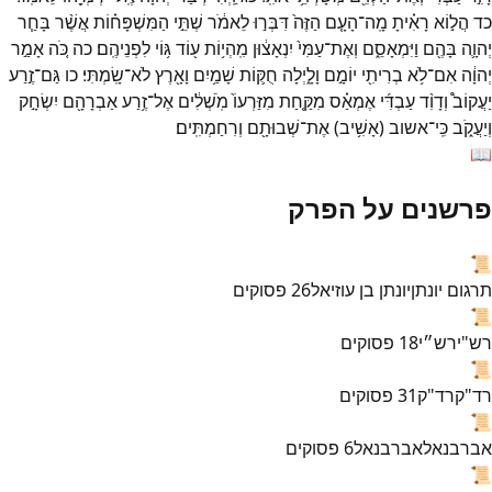
כד
הֲל֣וֹא
רָאִ֗יתָ
מָֽה־
הָעָ֤ם
הַזֶּה֙
דִּבְּר֣וּ
לֵאמֹ֔ר
שְׁתֵּ֣י
הַמִּשְׁפָּח֗וֹת
אֲשֶׁ֨ר
בָּחַ֧ר
יְהוָ֛ה
בָּהֶ֖ם
וַיִּמְאָסֵ֑ם
וְאֶת־
עַמִּי֙
יִנְאָצ֔וּן
מִֽהְי֥וֹת
ע֖וֹד
גּ֥וֹי
לִפְנֵיהֶֽם׃
כה
כֹּ֚ה
אָמַ֣ר
יְהוָ֔ה
אִם־
לֹ֥א
בְרִיתִ֖י
יוֹמָ֣ם
וָלָ֑יְלָה
חֻקּ֛וֹת
שָׁמַ֥יִם
וָאָ֖רֶץ
לֹא־
שָֽׂמְתִּי׃
כו
גַּם־
זֶ֣רַע
יַעֲקוֹב֩
וְדָוִ֨ד
עַבְדִּ֜י
אֶמְאַ֗ס
מִקַּ֤חַת
מִזַּרְעוֹ֙
מֹֽשְׁלִ֔ים
אֶל־
זֶ֥רַע
אַבְרָהָ֖ם
יִשְׂחָ֣ק
וְיַעֲקֹ֑ב
כִּֽי־
אשוב
(
אָשִׁ֥יב
)
אֶת־
שְׁבוּתָ֖ם
וְרִחַמְתִּֽים׃
📖
פרשנים על הפרק
📜
תרגום יונתן
יונתן בן עוזיאל
26
פסוקים
📜
רש"י
רש״י
18
פסוקים
📜
רד"ק
רד"ק
31
פסוקים
📜
אברבנאל
אברבנאל
6
פסוקים
📜