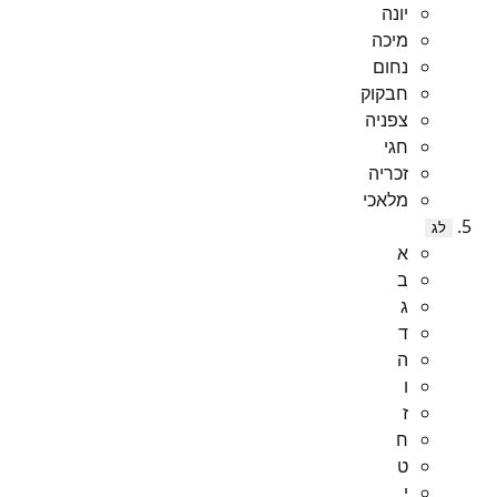
יונה
מיכה
נחום
חבקוק
צפניה
חגי
זכריה
מלאכי
לג
א
ב
ג
ד
ה
ו
ז
ח
ט
י