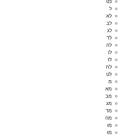
כט
ל
לא
לב
לג
לד
לה
לו
לז
לח
לט
מ
מא
מב
מג
מד
מה
מו
מז