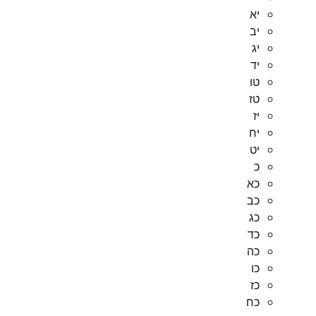
יא
יב
יג
יד
טו
טז
יז
יח
יט
כ
כא
כב
כג
כד
כה
כו
כז
כח