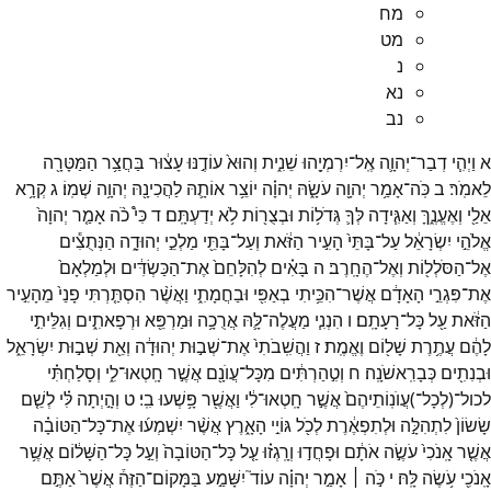
מח
מט
נ
נא
נב
א
וַיְהִ֧י
דְבַר־
יְהוָ֛ה
אֶֽל־
יִרְמְיָ֖הוּ
שֵׁנִ֑ית
וְהוּא֙
עוֹדֶ֣נּוּ
עָצ֔וּר
בַּחֲצַ֥ר
הַמַּטָּרָ֖ה
לֵאמֹֽר׃
ב
כֹּֽה־
אָמַ֥ר
יְהוָ֖ה
עֹשָׂ֑הּ
יְהוָ֗ה
יוֹצֵ֥ר
אוֹתָ֛הּ
לַהֲכִינָ֖הּ
יְהוָ֥ה
שְׁמֽוֹ׃
ג
קְרָ֥א
אֵלַ֖י
וְאֶעֱנֶ֑ךָּ
וְאַגִּ֧ידָה
לְּךָ֛
גְּדֹל֥וֹת
וּבְצֻר֖וֹת
לֹ֥א
יְדַעְתָּֽם׃
ד
כִּי֩
כֹ֨ה
אָמַ֤ר
יְהוָה֙
אֱלֹהֵ֣י
יִשְׂרָאֵ֔ל
עַל־
בָּתֵּי֙
הָעִ֣יר
הַזֹּ֔את
וְעַל־
בָּתֵּ֖י
מַלְכֵ֣י
יְהוּדָ֑ה
הַנְּתֻצִ֕ים
אֶל־
הַסֹּלְל֖וֹת
וְאֶל־
הֶחָֽרֶב׃
ה
בָּאִ֗ים
לְהִלָּחֵם֙
אֶת־
הַכַּשְׂדִּ֔ים
וּלְמַלְאָם֙
אֶת־
פִּגְרֵ֣י
הָאָדָ֔ם
אֲשֶׁר־
הִכֵּ֥יתִי
בְאַפִּ֖י
וּבַחֲמָתִ֑י
וַאֲשֶׁ֨ר
הִסְתַּ֤רְתִּי
פָנַי֙
מֵהָעִ֣יר
הַזֹּ֔את
עַ֖ל
כָּל־
רָעָתָֽם׃
ו
הִנְנִ֧י
מַעֲלֶה־
לָּ֛הּ
אֲרֻכָ֥ה
וּמַרְפֵּ֖א
וּרְפָאתִ֑ים
וְגִלֵּיתִ֣י
לָהֶ֔ם
עֲתֶ֥רֶת
שָׁל֖וֹם
וֶאֱמֶֽת׃
ז
וַהֲשִֽׁבֹתִי֙
אֶת־
שְׁב֣וּת
יְהוּדָ֔ה
וְאֵ֖ת
שְׁב֣וּת
יִשְׂרָאֵ֑ל
וּבְנִתִ֖ים
כְּבָרִֽאשֹׁנָֽה׃
ח
וְטִ֣הַרְתִּ֔ים
מִכָּל־
עֲוֺנָ֖ם
אֲשֶׁ֣ר
חָֽטְאוּ־
לִ֑י
וְסָלַחְתִּ֗י
לכול־
(
לְכָל־
)
עֲוֺנֽוֹתֵיהֶם֙
אֲשֶׁ֣ר
חָֽטְאוּ־
לִ֔י
וַאֲשֶׁ֖ר
פָּ֥שְׁעוּ
בִֽי׃
ט
וְהָ֣יְתָה
לִּ֗י
לְשֵׁ֤ם
שָׂשׂוֹן֙
לִתְהִלָּ֣ה
וּלְתִפְאֶ֔רֶת
לְכֹ֖ל
גּוֹיֵ֣י
הָאָ֑רֶץ
אֲשֶׁ֨ר
יִשְׁמְע֜וּ
אֶת־
כָּל־
הַטּוֹבָ֗ה
אֲשֶׁ֤ר
אָֽנֹכִי֙
עֹשֶׂ֣ה
אֹתָ֔ם
וּפָחֲד֣וּ
וְרָֽגְז֗וּ
עַ֤ל
כָּל־
הַטּוֹבָה֙
וְעַ֣ל
כָּל־
הַשָּׁל֔וֹם
אֲשֶׁ֥ר
אָֽנֹכִ֖י
עֹ֥שֶׂה
לָּֽהּ׃
י
כֹּ֣ה ׀
אָמַ֣ר
יְהוָ֗ה
עוֹד֮
יִשָּׁמַ֣ע
בַּמָּקוֹם־
הַזֶּה֒
אֲשֶׁר֙
אַתֶּ֣ם