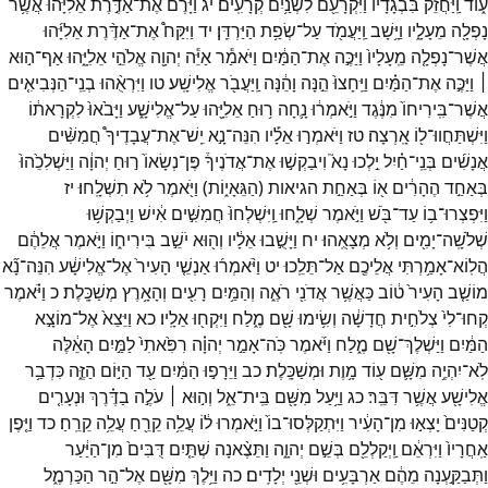
ע֑וֹד
וַֽיַּחֲזֵק֙
בִּבְגָדָ֔יו
וַיִּקְרָעֵ֖ם
לִשְׁנַ֥יִם
קְרָעִֽים׃
יג
וַיָּ֙רֶם֙
אֶת־
אַדֶּ֣רֶת
אֵלִיָּ֔הוּ
אֲשֶׁ֥ר
נָפְלָ֖ה
מֵעָלָ֑יו
וַיָּ֥שָׁב
וַֽיַּעֲמֹ֖ד
עַל־
שְׂפַ֥ת
הַיַּרְדֵּֽן׃
יד
וַיִּקַּח֩
אֶת־
אַדֶּ֨רֶת
אֵלִיָּ֜הוּ
אֲשֶׁר־
נָפְלָ֤ה
מֵֽעָלָיו֙
וַיַּכֶּ֣ה
אֶת־
הַמַּ֔יִם
וַיֹּאמַ֕ר
אַיֵּ֕ה
יְהוָ֖ה
אֱלֹהֵ֣י
אֵלִיָּ֑הוּ
אַף־
ה֣וּא
׀
וַיַּכֶּ֣ה
אֶת־
הַמַּ֗יִם
וַיֵּֽחָצוּ֙
הֵ֣נָּה
וָהֵ֔נָּה
וַֽיַּעֲבֹ֖ר
אֱלִישָֽׁע׃
טו
וַיִּרְאֻ֨הוּ
בְנֵֽי־
הַנְּבִיאִ֤ים
אֲשֶׁר־
בִּֽירִיחוֹ֙
מִנֶּ֔גֶד
וַיֹּ֣אמְר֔וּ
נָ֛חָה
ר֥וּחַ
אֵלִיָּ֖הוּ
עַל־
אֱלִישָׁ֑ע
וַיָּבֹ֙אוּ֙
לִקְרָאת֔וֹ
וַיִּשְׁתַּחֲווּ־
ל֖וֹ
אָֽרְצָה׃
טז
וַיֹּאמְר֣וּ
אֵלָ֡יו
הִנֵּה־
נָ֣א
יֵֽשׁ־
אֶת־
עֲבָדֶיךָ֩
חֲמִשִּׁ֨ים
אֲנָשִׁ֜ים
בְּנֵֽי־
חַ֗יִל
יֵ֣לְכוּ
נָא֮
וִיבַקְשׁ֣וּ
אֶת־
אֲדֹנֶיךָ֒
פֶּן־
נְשָׂאוֹ֙
ר֣וּחַ
יְהוָ֔ה
וַיַּשְׁלִכֵ֙הוּ֙
בְּאַחַ֣ד
הֶהָרִ֔ים
א֖וֹ
בְּאַחַ֣ת
הגיאות
(
הַגֵּאָי֑וֹת
)
וַיֹּ֖אמֶר
לֹ֥א
תִשְׁלָֽחוּ׃
יז
וַיִּפְצְרוּ־
ב֥וֹ
עַד־
בֹּ֖שׁ
וַיֹּ֣אמֶר
שְׁלָ֑חוּ
וַֽיִּשְׁלְחוּ֙
חֲמִשִּׁ֣ים
אִ֔ישׁ
וַיְבַקְשׁ֥וּ
שְׁלֹשָֽׁה־
יָמִ֖ים
וְלֹ֥א
מְצָאֻֽהוּ׃
יח
וַיָּשֻׁ֣בוּ
אֵלָ֔יו
וְה֖וּא
יֹשֵׁ֣ב
בִּירִיח֑וֹ
וַיֹּ֣אמֶר
אֲלֵהֶ֔ם
הֲלֽוֹא־
אָמַ֥רְתִּי
אֲלֵיכֶ֖ם
אַל־
תֵּלֵֽכוּ׃
יט
וַיֹּ֨אמְר֜וּ
אַנְשֵׁ֤י
הָעִיר֙
אֶל־
אֱלִישָׁ֔ע
הִנֵּה־
נָ֞א
מוֹשַׁ֤ב
הָעִיר֙
ט֔וֹב
כַּאֲשֶׁ֥ר
אֲדֹנִ֖י
רֹאֶ֑ה
וְהַמַּ֥יִם
רָעִ֖ים
וְהָאָ֥רֶץ
מְשַׁכָּֽלֶת׃
כ
וַיֹּ֗אמֶר
קְחוּ־
לִי֙
צְלֹחִ֣ית
חֲדָשָׁ֔ה
וְשִׂ֥ימוּ
שָׁ֖ם
מֶ֑לַח
וַיִּקְח֖וּ
אֵלָֽיו׃
כא
וַיֵּצֵא֙
אֶל־
מוֹצָ֣א
הַמַּ֔יִם
וַיַּשְׁלֶךְ־
שָׁ֖ם
מֶ֑לַח
וַיֹּ֜אמֶר
כֹּֽה־
אָמַ֣ר
יְהוָ֗ה
רִפִּ֙אתִי֙
לַמַּ֣יִם
הָאֵ֔לֶּה
לֹֽא־
יִהְיֶ֥ה
מִשָּׁ֛ם
ע֖וֹד
מָ֥וֶת
וּמְשַׁכָּֽלֶת׃
כב
וַיֵּרָפ֣וּ
הַמַּ֔יִם
עַ֖ד
הַיּ֣וֹם
הַזֶּ֑ה
כִּדְבַ֥ר
אֱלִישָׁ֖ע
אֲשֶׁ֥ר
דִּבֵּֽר׃
כג
וַיַּ֥עַל
מִשָּׁ֖ם
בֵּֽית־
אֵ֑ל
וְה֣וּא ׀
עֹלֶ֣ה
בַדֶּ֗רֶךְ
וּנְעָרִ֤ים
קְטַנִּים֙
יָצְא֣וּ
מִן־
הָעִ֔יר
וַיִּתְקַלְּסוּ־
בוֹ֙
וַיֹּ֣אמְרוּ
ל֔וֹ
עֲלֵ֥ה
קֵרֵ֖חַ
עֲלֵ֥ה
קֵרֵֽחַ׃
כד
וַיִּ֤פֶן
אַֽחֲרָיו֙
וַיִּרְאֵ֔ם
וַֽיְקַלְלֵ֖ם
בְּשֵׁ֣ם
יְהוָ֑ה
וַתֵּצֶ֨אנָה
שְׁתַּ֤יִם
דֻּבִּים֙
מִן־
הַיַּ֔עַר
וַתְּבַקַּ֣עְנָה
מֵהֶ֔ם
אַרְבָּעִ֥ים
וּשְׁנֵ֖י
יְלָדִֽים׃
כה
וַיֵּ֥לֶךְ
מִשָּׁ֖ם
אֶל־
הַ֣ר
הַכַּרְמֶ֑ל