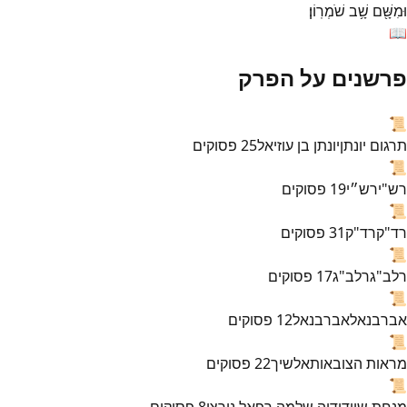
וּמִשָּׁ֖ם
שָׁ֥ב
שֹׁמְרֽוֹן׃
📖
פרשנים על הפרק
📜
תרגום יונתן
יונתן בן עוזיאל
25
פסוקים
📜
רש"י
רש״י
19
פסוקים
📜
רד"ק
רד"ק
31
פסוקים
📜
רלב"ג
רלב"ג
17
פסוקים
📜
אברבנאל
אברבנאל
12
פסוקים
📜
מראות הצובאות
אלשיך
22
פסוקים
📜
מנחת שי
ידידיה שלמה רפאל נורצי
8
פסוקים