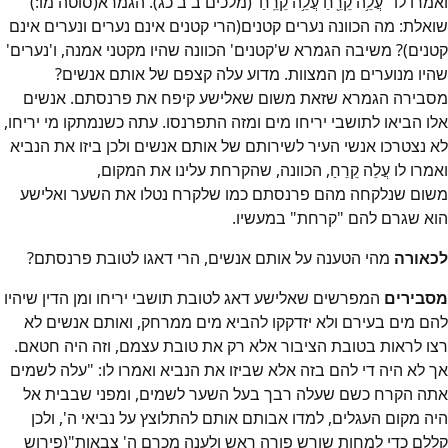
ואמרו לו "עֲלֵ֥ה קֵרֵ֖חַ עֲלֵ֥ה קֵרֵֽחַ"(מלכים ב ב כג). הגמרא(סוטה מו:)
שואלת: מה הכוונה נערים קטנים(הרי קטנים אינם נערים ונערים אינם
קטנים)? משיבה הגמרא ש'קטנים' הכוונה שהיו מקטני אמנה, ו'נערים'
שהיו מנוערים מן המצוות. מדוע עלה קצפם של אותם אנשים?
מסבירה הגמרא שזאת משום שאלישע קיפח את פרנסתם. אנשים
אלו הביאו לתושבי יריחו מים ומזה התפרנסו. עתה כשנמתקו מי יריחו,
לא נצטרכו אנשי העיר לשירותם של אותם אנשים ולכן ביזו את הנביא
ואמרו לו עֲלֵה קֵרֵחַ, הכוונה, שהקרחת עלינו את המקום,
משום שנלקחה מהם פרנסתם כמו שלקרח נטלו את השער ואלישע
הוא שגרם להם "קרחת" במעשיו.
לכאורה
מהי הטענה על אותם אנשים, הרי דאגו לטובת פרנסתם?
מסבירים
המפרשים שאלישע דאג לטובת תושבי יריחו ומן הדין שיהיו
להם מים בעירם ולא יזדקקו להביא מים ממרחק, ואותם אנשים לא
רצו לראות בטובת הציבור אלא רק את טובת עצמם, וזה היה חטאם.
אך לא היה די להם בזה אלא שביזו את הנביא ואמרו לו: "עלה לשמים
אתה הקרח כשם שעלה רבך בעל השער לשמים, ומפני שבבית אל
היה מקום העגלים, למדו אבותם אותם להתלוצץ על נביאי ה', ולכן
קללם כדי למחות שורש פורה ראש ולענה מכרם ה' צבאות"(פירוש