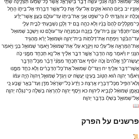
אֶל־
שְׁמוּאֵ֔ל
הִנֵּ֧ה
אָנֹכִ֛י
עֹשֶׂ֥ה
דָבָ֖ר
בְּיִשְׂרָאֵ֑ל
אֲשֶׁר֙
כָּל־
שֹׁ֣מְע֔וֹ
תְּצִלֶּ֖ינָה
שְׁתֵּ֥י
אָזְנָֽיו׃
יב
בַּיּ֤וֹם
הַהוּא֙
אָקִ֣ים
אֶל־
עֵלִ֔י
אֵ֛ת
כָּל־
אֲשֶׁ֥ר
דִּבַּ֖רְתִּי
אֶל־
בֵּית֑וֹ
הָחֵ֖ל
וְכַלֵּֽה׃
יג
וְהִגַּ֣דְתִּי
ל֔וֹ
כִּֽי־
שֹׁפֵ֥ט
אֲנִ֛י
אֶת־
בֵּית֖וֹ
עַד־
עוֹלָ֑ם
בַּעֲוֺ֣ן
אֲשֶׁר־
יָדַ֗ע
כִּֽי־
מְקַֽלְלִ֤ים
לָהֶם֙
בָּנָ֔יו
וְלֹ֥א
כִהָ֖ה
בָּֽם׃
יד
וְלָכֵ֥ן
נִשְׁבַּ֖עְתִּי
לְבֵ֣ית
עֵלִ֑י
אִֽם־
יִתְכַּפֵּ֞ר
עֲוֺ֧ן
בֵּית־
עֵלִ֛י
בְּזֶ֥בַח
וּבְמִנְחָ֖ה
עַד־
עוֹלָֽם׃
טו
וַיִּשְׁכַּ֤ב
שְׁמוּאֵל֙
עַד־
הַבֹּ֔קֶר
וַיִּפְתַּ֖ח
אֶת־
דַּלְת֣וֹת
בֵּית־
יְהוָ֑ה
וּשְׁמוּאֵ֣ל
יָרֵ֔א
מֵהַגִּ֥יד
אֶת־
הַמַּרְאָ֖ה
אֶל־
עֵלִֽי׃
טז
וַיִּקְרָ֤א
עֵלִי֙
אֶת־
שְׁמוּאֵ֔ל
וַיֹּ֖אמֶר
שְׁמוּאֵ֣ל
בְּנִ֑י
וַיֹּ֖אמֶר
הִנֵּֽנִי׃
יז
וַיֹּ֗אמֶר
מָ֤ה
הַדָּבָר֙
אֲשֶׁ֣ר
דִּבֶּ֣ר
אֵלֶ֔יךָ
אַל־
נָ֥א
תְכַחֵ֖ד
מִמֶּ֑נִּי
כֹּ֣ה
יַעֲשֶׂה־
לְּךָ֤
אֱלֹהִים֙
וְכֹ֣ה
יוֹסִ֔יף
אִם־
תְּכַחֵ֤ד
מִמֶּ֙נִּי֙
דָּבָ֔ר
מִכָּל־
הַדָּבָ֖ר
אֲשֶׁר־
דִּבֶּ֥ר
אֵלֶֽיךָ׃
יח
וַיַּגֶּד־
ל֤וֹ
שְׁמוּאֵל֙
אֶת־
כָּל־
הַדְּבָרִ֔ים
וְלֹ֥א
כִחֵ֖ד
מִמֶּ֑נּוּ
וַיֹּאמַ֕ר
יְהוָ֣ה
ה֔וּא
הַטּ֥וֹב
בְּעֵינָ֖ו
יַעֲשֶֽׂה׃
יט
וַיִּגְדַּ֖ל
שְׁמוּאֵ֑ל
וַֽיהוָה֙
הָיָ֣ה
עִמּ֔וֹ
וְלֹֽא־
הִפִּ֥יל
מִכָּל־
דְּבָרָ֖יו
אָֽרְצָה׃
כ
וַיֵּ֙דַע֙
כָּל־
יִשְׂרָאֵ֔ל
מִדָּ֖ן
וְעַד־
בְּאֵ֣ר
שָׁ֑בַע
כִּ֚י
נֶאֱמָ֣ן
שְׁמוּאֵ֔ל
לְנָבִ֖יא
לַיהוָֽה׃
כא
וַיֹּ֥סֶף
יְהוָ֖ה
לְהֵרָאֹ֣ה
בְשִׁלֹ֑ה
כִּֽי־
נִגְלָ֨ה
יְהוָ֧ה
אֶל־
שְׁמוּאֵ֛ל
בְּשִׁל֖וֹ
בִּדְבַ֥ר
יְהוָֽה׃
📖
פרשנים על הפרק
📜