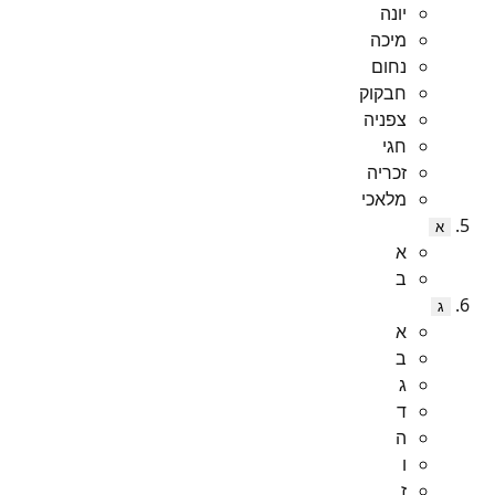
יונה
מיכה
נחום
חבקוק
צפניה
חגי
זכריה
מלאכי
א
א
ב
ג
א
ב
ג
ד
ה
ו
ז