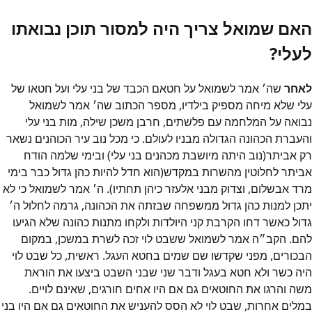
האם שמואל צריך היה למסור תוכן נבואתו
לעלי?
לאחר
שה׳ אמר לשמואל על חטאם הכבד של בני עלי ועל חטאו של
עלי שלא מיחה מספיק בילדיו, מספר הכתוב שה׳ אמר לשמואל
נבואה על המלחמה עם פלשתים, חרבן משכן שילה, מות בני עלי
והעברת הכהונה הגדולה מבניו לעולם. כי מכל נוב עיר הכוהנים נשאר
רק אביתר(נוב היתה מיושבת מכהנים בני עלי) ובימי שלמה הודח
אביתר לחלוטין מהשרות במקדש(הוא חדל להיות כהן גדול כבר בימי
מרד אבשלום, וצדוק מבני אלעזר כיהן תחתיו). ה׳ אמר לשמואל כי לא
יתכן למנות כהן גדול ממשפחה שבזתה את הכהונה, גרמה לחלול ה׳
גדול כאשר דחו הקרבת קני היולדות ולקחו מתנות כהונה שלא הגיעו
להם. הקב״ה אמר לשמואל ששבט לוי זכה לשרת במשכן, במקום
הבכורים, מפני שקדשו שם שמים בחטא העגל. ראשית, כל שבט לוי
היה כשר ולא חטא בעגל ודבר שני שבני השבט ביצעו את הוראת
משה והרגו את החוטאים גם אם היו אחים חורגים, שאינם לויים.
במלים אחרות, שבט לוי לא הסס להעניש את החוטאים גם אם היו בני