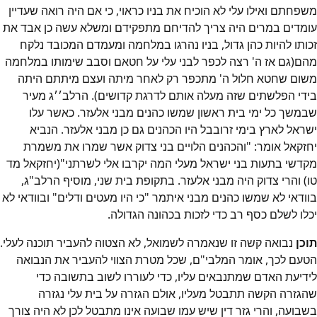
משפחתם ואילו עלי לא הוכיח את בניו כראוי, כי אם היה רואה שעדיין
עומדים במרים היה צריך להדיחם מתפקידם ומשלא עשה כן אבד את
זכותו להיות כהן גדול, בניו נהרגו במלחמה ומעמדם המכובד נלקח
מהם(גם אז ה' רצה לכפר לבני עלי על חטאם וסבב שימותו במלחמה
משום שחטא חלול ה' מתכפר רק לאחר מיתה ועצם מיתתם היתה
בידי הפלשתים שזה מעלה אותם לדרגת קדושים). הרלב׳׳ג מעיר
שבמשך כל ימי בית ראשון שמשו כהנים מבני אלעזר. כאשר עלו
ישראל לארץ בימי זרובבל היו הכהנים גם כן מבני אלעזר. הנביא
יחזקאל אומר: "והכהנים הלויים בני צדוק אשר שמרו את משמרת
מקדשי בתעות בני ישראל מעלי המה יקרבו אלי לשרתני"(יחזקאל מד
טו) והרי צדוק היה מבני אלעזר. בתקופת בית שני, מוסיף הרלב"ג,
בוודאי לא שמשו כהנים מבני איתמר "כי היו מעטים ודלים" ובוודאי לא
יכלו לשלם כסף רב כדי לזכות בכהונה הגדולה.
תוכן
נבואה קשה זו שנאמרה לשמואל, לא הצטוה להעביר תוכנה לעלי.
הטעם לכך, אומר המלבי"ם, שכל מטרת הצווי להעביר את הנבואה
לידיעת האדם שמתנבאים עליו, כדי לעוררו לשוב בתשובה כדי
שהגזרה הקשה תתבטל מעליו, אולם הגזרה על בית עלי נגזרה
בשבועה, והרי גזר דין שיש עמו שבועה אינו מתבטל לכן לא היה צורך