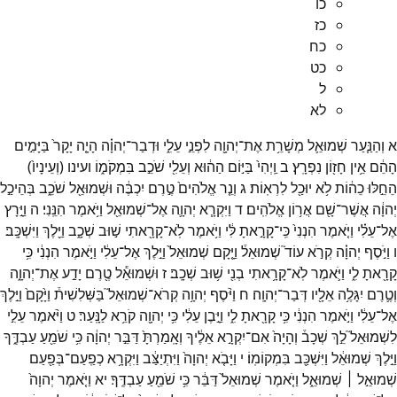
כו
כז
כח
כט
ל
לא
א
וְהַנַּ֧עַר
שְׁמוּאֵ֛ל
מְשָׁרֵ֥ת
אֶת־
יְהוָ֖ה
לִפְנֵ֣י
עֵלִ֑י
וּדְבַר־
יְהוָ֗ה
הָיָ֤ה
יָקָר֙
בַּיָּמִ֣ים
הָהֵ֔ם
אֵ֥ין
חָז֖וֹן
נִפְרָֽץ׃
ב
וַֽיְהִי֙
בַּיּ֣וֹם
הַה֔וּא
וְעֵלִ֖י
שֹׁכֵ֣ב
בִּמְקֹמ֑וֹ
ועינו
(
וְעֵינָיו֙
)
הֵחֵ֣לּוּ
כֵה֔וֹת
לֹ֥א
יוּכַ֖ל
לִרְאֽוֹת׃
ג
וְנֵ֤ר
אֱלֹהִים֙
טֶ֣רֶם
יִכְבֶּ֔ה
וּשְׁמוּאֵ֖ל
שֹׁכֵ֑ב
בְּהֵיכַ֣ל
יְהוָ֔ה
אֲשֶׁר־
שָׁ֖ם
אֲר֥וֹן
אֱלֹהִֽים׃
ד
וַיִּקְרָ֧א
יְהוָ֛ה
אֶל־
שְׁמוּאֵ֖ל
וַיֹּ֥אמֶר
הִנֵּֽנִי׃
ה
וַיָּ֣רָץ
אֶל־
עֵלִ֗י
וַיֹּ֤אמֶר
הִנְנִי֙
כִּֽי־
קָרָ֣אתָ
לִּ֔י
וַיֹּ֥אמֶר
לֹֽא־
קָרָ֖אתִי
שׁ֣וּב
שְׁכָ֑ב
וַיֵּ֖לֶךְ
וַיִּשְׁכָּֽב׃
ו
וַיֹּ֣סֶף
יְהוָ֗ה
קְרֹ֣א
עוֹד֮
שְׁמוּאֵל֒
וַיָּ֤קָם
שְׁמוּאֵל֙
וַיֵּ֣לֶךְ
אֶל־
עֵלִ֔י
וַיֹּ֣אמֶר
הִנְנִ֔י
כִּ֥י
קָרָ֖אתָ
לִ֑י
וַיֹּ֛אמֶר
לֹֽא־
קָרָ֥אתִי
בְנִ֖י
שׁ֥וּב
שְׁכָֽב׃
ז
וּשְׁמוּאֵ֕ל
טֶ֖רֶם
יָדַ֣ע
אֶת־
יְהוָ֑ה
וְטֶ֛רֶם
יִגָּלֶ֥ה
אֵלָ֖יו
דְּבַר־
יְהוָֽה׃
ח
וַיֹּ֨סֶף
יְהוָ֥ה
קְרֹא־
שְׁמוּאֵל֮
בַּשְּׁלִשִׁית֒
וַיָּ֙קָם֙
וַיֵּ֣לֶךְ
אֶל־
עֵלִ֔י
וַיֹּ֣אמֶר
הִנְנִ֔י
כִּ֥י
קָרָ֖אתָ
לִ֑י
וַיָּ֣בֶן
עֵלִ֔י
כִּ֥י
יְהוָ֖ה
קֹרֵ֥א
לַנָּֽעַר׃
ט
וַיֹּ֨אמֶר
עֵלִ֣י
לִשְׁמוּאֵל֮
לֵ֣ךְ
שְׁכָב֒
וְהָיָה֙
אִם־
יִקְרָ֣א
אֵלֶ֔יךָ
וְאָֽמַרְתָּ֙
דַּבֵּ֣ר
יְהוָ֔ה
כִּ֥י
שֹׁמֵ֖עַ
עַבְדֶּ֑ךָ
וַיֵּ֣לֶךְ
שְׁמוּאֵ֔ל
וַיִּשְׁכַּ֖ב
בִּמְקוֹמֽוֹ׃
י
וַיָּבֹ֤א
יְהוָה֙
וַיִּתְיַצַּ֔ב
וַיִּקְרָ֥א
כְפַֽעַם־
בְּפַ֖עַם
שְׁמוּאֵ֣ל ׀
שְׁמוּאֵ֑ל
וַיֹּ֤אמֶר
שְׁמוּאֵל֙
דַּבֵּ֔ר
כִּ֥י
שֹׁמֵ֖עַ
עַבְדֶּֽךָ׃
יא
וַיֹּ֤אמֶר
יְהוָה֙