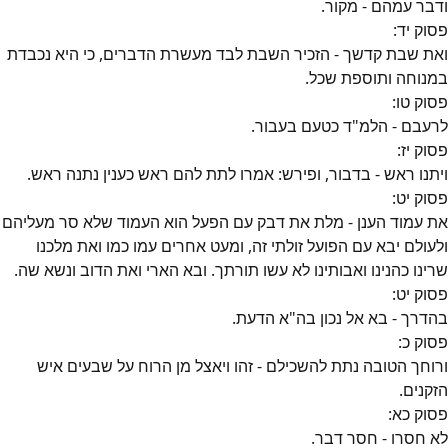
ודבר עמהם - מקור.
פסוק
יד
:
ואת שבת קדשך - הזכיר השבת לבד מעשרת הדברים, כי היא נכבדת
במנוחה ותוספת שכל.
פסוק
טו
:
לרעבם - הלמ"ד כטעם בעבור.
פסוק
יז
:
ויתנו ראש - בדבור, ופירש: אמרו לתת להם ראש כענין נתנה ראש.
פסוק
יט
:
את עמוד הענן - מלת את דבק עם הפעל הוא העמוד שלא סר מעליהם
ולעולם יבא עם הפועל זולתי זה, ומעט אחרים עמו כמו ואת מלכנו
שרינו כהנינו ואבותינו לא עשו תורתך. ובא הארי ואת הדוב ונשא שה.
פסוק
יט
:
בהדרך - בא אל נכון בה"א הדעת.
פסוק
כ
:
ורוחך הטובה נתת להשכילם - זהו ויאצל מן הרוח על שבעים איש
הזקנים.
פסוק
כא
:
לא חסרו - חסר דבר.