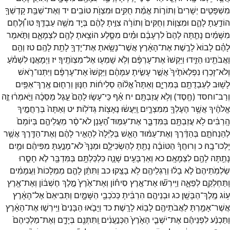
מִשְׁפָּטִ֤ים
יְשָׁרִים֙
וְתוֹר֣וֹת
אֱמֶ֔ת
חֻקִּ֥ים
וּמִצְוֺ֖ת
טוֹבִֽים׃
יד
וְאֶת־
שַׁבַּ֥ת
קָדְשְׁךָ֖
הוֹדַ֣עַתָ
לָהֶ֑ם
וּמִצְו֤וֹת
וְחֻקִּים֙
וְתוֹרָ֔ה
צִוִּ֣יתָ
לָהֶ֔ם
בְּיַ֖ד
מֹשֶׁ֥ה
עַבְדֶּֽךָ׃
טו
וְ֠לֶחֶם
מִשָּׁמַ֜יִם
נָתַ֤תָּה
לָהֶם֙
לִרְעָבָ֔ם
וּמַ֗יִם
מִסֶּ֛לַע
הוֹצֵ֥אתָ
לָהֶ֖ם
לִצְמָאָ֑ם
וַתֹּ֣אמֶר
לָהֶ֗ם
לָבוֹא֙
לָרֶ֣שֶׁת
אֶת־
הָאָ֔רֶץ
אֲשֶׁר־
נָשָׂ֥אתָ
אֶת־
יָדְךָ֖
לָתֵ֥ת
לָהֶֽם׃
טז
וְהֵ֥ם
וַאֲבֹתֵ֖ינוּ
הֵזִ֑ידוּ
וַיַּקְשׁוּ֙
אֶת־
עָרְפָּ֔ם
וְלֹ֥א
שָׁמְע֖וּ
אֶל־
מִצְוֺתֶֽיךָ׃
יז
וַיְמָאֲנ֣וּ
לִשְׁמֹ֗עַ
וְלֹא־
זָכְר֤וּ
נִפְלְאֹתֶ֙יךָ֙
אֲשֶׁ֣ר
עָשִׂ֣יתָ
עִמָּהֶ֔ם
וַיַּקְשׁוּ֙
אֶת־
עָרְפָּ֔ם
וַיִּתְּנוּ־
רֹ֛אשׁ
לָשׁ֥וּב
לְעַבְדֻתָ֖ם
בְּמִרְיָ֑ם
וְאַתָּה֩
אֱל֨וֹהַּ
סְלִיח֜וֹת
חַנּ֧וּן
וְרַח֛וּם
אֶֽרֶךְ־
אַפַּ֥יִם
וְרַב־
וחסד
(
חֶ֖סֶד
)
וְלֹ֥א
עֲזַבְתָּֽם׃
יח
אַ֗ף
כִּֽי־
עָשׂ֤וּ
לָהֶם֙
עֵ֣גֶל
מַסֵּכָ֔ה
וַיֹּ֣אמְר֔וּ
זֶ֣ה
אֱלֹהֶ֔יךָ
אֲשֶׁ֥ר
הֶעֶלְךָ֖
מִמִּצְרָ֑יִם
וַֽיַּעֲשׂ֔וּ
נֶאָצ֖וֹת
גְּדֹלֽוֹת׃
יט
וְאַתָּה֙
בְּרַחֲמֶ֣יךָ
הָֽרַבִּ֔ים
לֹ֥א
עֲזַבְתָּ֖ם
בַּמִּדְבָּ֑ר
אֶת־
עַמּ֣וּד
הֶ֠עָנָן
לֹא־
סָ֨ר
מֵעֲלֵיהֶ֤ם
בְּיוֹמָם֙
לְהַנְחֹתָ֣ם
בְּהַדֶּ֔רֶךְ
וְאֶת־
עַמּ֨וּד
הָאֵ֤שׁ
בְּלַ֙יְלָה֙
לְהָאִ֣יר
לָהֶ֔ם
וְאֶת־
הַדֶּ֖רֶךְ
אֲשֶׁ֥ר
יֵֽלְכוּ־
בָֽהּ׃
כ
וְרוּחֲךָ֨
הַטּוֹבָ֔ה
נָתַ֖תָּ
לְהַשְׂכִּילָ֑ם
וּמַנְךָ֙
לֹא־
מָנַ֣עְתָּ
מִפִּיהֶ֔ם
וּמַ֛יִם
נָתַ֥תָּה
לָהֶ֖ם
לִצְמָאָֽם׃
כא
וְאַרְבָּעִ֥ים
שָׁנָ֛ה
כִּלְכַּלְתָּ֥ם
בַּמִּדְבָּ֖ר
לֹ֣א
חָסֵ֑רוּ
שַׂלְמֹֽתֵיהֶם֙
לֹ֣א
בָל֔וּ
וְרַגְלֵיהֶ֖ם
לֹ֥א
בָצֵֽקוּ׃
כב
וַתִּתֵּ֨ן
לָהֶ֤ם
מַמְלָכוֹת֙
וַעֲמָמִ֔ים
וַֽתַּחְלְקֵ֖ם
לְפֵאָ֑ה
וַיִּֽירְשׁ֞וּ
אֶת־
אֶ֣רֶץ
סִיח֗וֹן
וְאֶת־
אֶ֙רֶץ֙
מֶ֣לֶךְ
חֶשְׁבּ֔וֹן
וְאֶת־
אֶ֖רֶץ
ע֥וֹג
מֶֽלֶךְ־
הַבָּשָֽׁן׃
כג
וּבְנֵיהֶ֣ם
הִרְבִּ֔יתָ
כְּכֹכְבֵ֖י
הַשָּׁמָ֑יִם
וַתְּבִיאֵם֙
אֶל־
הָאָ֔רֶץ
אֲשֶׁר־
אָמַ֥רְתָּ
לַאֲבֹתֵיהֶ֖ם
לָב֥וֹא
לָרָֽשֶׁת׃
כד
וַיָּבֹ֤אוּ
הַבָּנִים֙
וַיִּֽירְשׁ֣וּ
אֶת־
הָאָ֔רֶץ
וַתַּכְנַ֨ע
לִפְנֵיהֶ֜ם
אֶת־
יֹשְׁבֵ֤י
הָאָ֙רֶץ֙
הַכְּנַ֣עֲנִ֔ים
וַֽתִּתְּנֵ֖ם
בְּיָדָ֑ם
וְאֶת־
מַלְכֵיהֶם֙