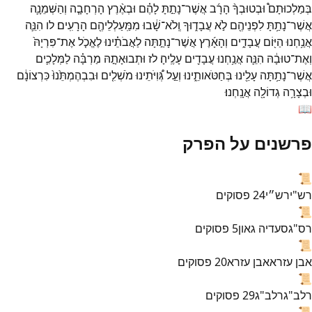
בְּמַלְכוּתָם֩
וּבְטוּבְךָ֨
הָרָ֜ב
אֲשֶׁר־
נָתַ֣תָּ
לָהֶ֗ם
וּבְאֶ֨רֶץ
הָרְחָבָ֧ה
וְהַשְּׁמֵנָ֛ה
אֲשֶׁר־
נָתַ֥תָּ
לִפְנֵיהֶ֖ם
לֹ֣א
עֲבָד֑וּךָ
וְֽלֹא־
שָׁ֔בוּ
מִמַּֽעַלְלֵיהֶ֖ם
הָרָעִֽים׃
לו
הִנֵּ֛ה
אֲנַ֥חְנוּ
הַיּ֖וֹם
עֲבָדִ֑ים
וְהָאָ֜רֶץ
אֲשֶׁר־
נָתַ֣תָּה
לַאֲבֹתֵ֗ינוּ
לֶאֱכֹ֤ל
אֶת־
פִּרְיָהּ֙
וְאֶת־
טוּבָ֔הּ
הִנֵּ֛ה
אֲנַ֥חְנוּ
עֲבָדִ֖ים
עָלֶֽיהָ׃
לז
וּתְבוּאָתָ֣הּ
מַרְבָּ֗ה
לַמְּלָכִ֛ים
אֲשֶׁר־
נָתַ֥תָּה
עָלֵ֖ינוּ
בְּחַטֹּאותֵ֑ינוּ
וְעַ֣ל
גְּ֠וִיֹּתֵינוּ
מֹשְׁלִ֤ים
וּבִבְהֶמְתֵּ֙נוּ֙
כִּרְצוֹנָ֔ם
וּבְצָרָ֥ה
גְדוֹלָ֖ה
אֲנָֽחְנוּ׃
📖
פרשנים על הפרק
📜
רש"י
רש״י
24
פסוקים
📜
רס"ג
סעדיה גאון
5
פסוקים
📜
אבן עזרא
אבן עזרא
20
פסוקים
📜
רלב"ג
רלב"ג
29
פסוקים
📜