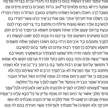
וְאֶת־
עַֽמְמֵ֣י
הָאָ֔רֶץ
לַעֲשׂ֥וֹת
בָּהֶ֖ם
כִּרְצוֹנָֽם׃
כה
וַֽיִּלְכְּד֞וּ
עָרִ֣ים
בְּצֻרוֹת֮
וַאֲדָמָ֣ה
שְׁמֵנָה֒
וַיִּֽירְשׁ֡וּ
בָּתִּ֣ים
מְלֵֽאִים־
כָּל־
ט֠וּב
בֹּר֨וֹת
חֲצוּבִ֜ים
כְּרָמִ֧ים
וְזֵיתִ֛ים
וְעֵ֥ץ
מַאֲכָ֖ל
לָרֹ֑ב
וַיֹּאכְל֤וּ
וַֽיִּשְׂבְּעוּ֙
וַיַּשְׁמִ֔ינוּ
וַיִּֽתְעַדְּנ֖וּ
בְּטוּבְךָ֥
הַגָּדֽוֹל׃
כו
וַיַּמְר֨וּ
וַֽיִּמְרְד֜וּ
בָּ֗ךְ
וַיַּשְׁלִ֤כוּ
אֶת־
תּוֹרָֽתְךָ֙
אַחֲרֵ֣י
גַוָּ֔ם
וְאֶת־
נְבִיאֶ֣יךָ
הָרָ֔גוּ
אֲשֶׁר־
הֵעִ֥ידוּ
בָ֖ם
לַהֲשִׁיבָ֣ם
אֵלֶ֑יךָ
וַֽיַּעֲשׂ֔וּ
נֶאָצ֖וֹת
גְּדוֹלֹֽת׃
כז
וַֽתִּתְּנֵם֙
בְּיַ֣ד
צָֽרֵיהֶ֔ם
וַיָּצֵ֖רוּ
לָהֶ֑ם
וּבְעֵ֤ת
צָֽרָתָם֙
יִצְעֲק֣וּ
אֵלֶ֔יךָ
וְאַתָּה֙
מִשָּׁמַ֣יִם
תִּשְׁמָ֔ע
וּֽכְרַחֲמֶ֣יךָ
הָֽרַבִּ֗ים
תִּתֵּ֤ן
לָהֶם֙
מֽוֹשִׁיעִ֔ים
וְיוֹשִׁיע֖וּם
מִיַּ֥ד
צָרֵיהֶֽם׃
כח
וּכְנ֣וֹחַ
לָהֶ֔ם
יָשׁ֕וּבוּ
לַעֲשׂ֥וֹת
רַ֖ע
לְפָנֶ֑יךָ
וַתַּֽעַזְבֵ֞ם
בְּיַ֤ד
אֹֽיְבֵיהֶם֙
וַיִּרְדּ֣וּ
בָהֶ֔ם
וַיָּשׁ֙וּבוּ֙
וַיִּזְעָק֔וּךָ
וְאַתָּ֞ה
מִשָּׁמַ֧יִם
תִּשְׁמַ֛ע
וְתַצִּילֵ֥ם
כְּֽרַחֲמֶ֖יךָ
רַבּ֥וֹת
עִתִּֽים׃
כט
וַתָּ֨עַד
בָּהֶ֜ם
לַהֲשִׁיבָ֣ם
אֶל־
תּוֹרָתֶ֗ךָ
וְהֵ֨מָּה
הֵזִ֜ידוּ
וְלֹא־
שָׁמְע֤וּ
לְמִצְוֺתֶ֙יךָ֙
וּבְמִשְׁפָּטֶ֣יךָ
חָֽטְאוּ־
בָ֔ם
אֲשֶׁר־
יַעֲשֶׂ֥ה
אָדָ֖ם
וְחָיָ֣ה
בָהֶ֑ם
וַיִּתְּנ֤וּ
כָתֵף֙
סוֹרֶ֔רֶת
וְעָרְפָּ֥ם
הִקְשׁ֖וּ
וְלֹ֥א
שָׁמֵֽעוּ׃
ל
וַתִּמְשֹׁ֤ךְ
עֲלֵיהֶם֙
שָׁנִ֣ים
רַבּ֔וֹת
וַתָּ֨עַד
בָּ֧ם
בְּרוּחֲךָ֛
בְּיַד־
נְבִיאֶ֖יךָ
וְלֹ֣א
הֶאֱזִ֑ינוּ
וַֽתִּתְּנֵ֔ם
בְּיַ֖ד
עַמֵּ֥י
הָאֲרָצֹֽת׃
לא
וּֽבְרַחֲמֶ֧יךָ
הָרַבִּ֛ים
לֹֽא־
עֲשִׂיתָ֥ם
כָּלָ֖ה
וְלֹ֣א
עֲזַבְתָּ֑ם
כִּ֛י
אֵֽל־
חַנּ֥וּן
וְרַח֖וּם
אָֽתָּה׃
לב
וְעַתָּ֣ה
אֱ֠לֹהֵינוּ
הָאֵ֨ל
הַגָּד֜וֹל
הַגִּבּ֣וֹר
וְהַנּוֹרָא֮
שׁוֹמֵ֣ר
הַבְּרִ֣ית
וְהַחֶסֶד֒
אַל־
יִמְעַ֣ט
לְפָנֶ֡יךָ
אֵ֣ת
כָּל־
הַתְּלָאָ֣ה
אֲֽשֶׁר־
מְ֠צָאַתְנוּ
לִמְלָכֵ֨ינוּ
לְשָׂרֵ֧ינוּ
וּלְכֹהֲנֵ֛ינוּ
וְלִנְבִיאֵ֥נוּ
וְלַאֲבֹתֵ֖ינוּ
וּלְכָל־
עַמֶּ֑ךָ
מִימֵי֙
מַלְכֵ֣י
אַשּׁ֔וּר
עַ֖ד
הַיּ֥וֹם
הַזֶּֽה׃
לג
וְאַתָּ֣ה
צַדִּ֔יק
עַ֖ל
כָּל־
הַבָּ֣א
עָלֵ֑ינוּ
כִּֽי־
אֱמֶ֥ת
עָשִׂ֖יתָ
וַאֲנַ֥חְנוּ
הִרְשָֽׁעְנוּ׃
לד
וְאֶת־
מְלָכֵ֤ינוּ
שָׂרֵ֙ינוּ֙
כֹּהֲנֵ֣ינוּ
וַאֲבֹתֵ֔ינוּ
לֹ֥א
עָשׂ֖וּ
תּוֹרָתֶ֑ךָ
וְלֹ֤א
הִקְשִׁ֙יבוּ֙
אֶל־
מִצְוֺתֶ֔יךָ
וּלְעֵ֣דְוֺתֶ֔יךָ
אֲשֶׁ֥ר
הַעִידֹ֖תָ
בָּהֶֽם׃
לה
וְהֵ֣ם