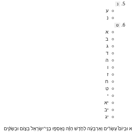
נ
ע
נ
ט
א
ב
ג
ד
ה
ו
ז
ח
ט
י
יא
יב
יג
א
וּבְיוֹם֩
עֶשְׂרִ֨ים
וְאַרְבָּעָ֜ה
לַחֹ֣דֶשׁ
הַזֶּ֗ה
נֶאֶסְפ֤וּ
בְנֵֽי־
יִשְׂרָאֵל֙
בְּצ֣וֹם
וּבְשַׂקִּ֔ים