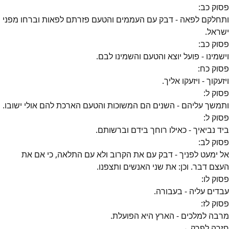
פסוק
כב
:
ותחלקם לפאה - דבק עם העממים והטעם פזרתם לפאות וברחו מפני
ישראל.
פסוק
כב
:
וישמינו - פועל יוצא והטעם והשמינו לבם.
פסוק
כח
:
ויזעקוך - ויזעקו אליך.
פסוק
ל
:
ותמשך עליהם - השנים הם המשוכות והטעם הארכת להם אולי ישובו.
פסוק
ל
:
ביד נביאיך - כאילו רוחך בידם וברשותם.
פסוק
לב
:
אל ימעט לפניך - דבק עם את הקרוב ולא עם התלאה, כי אם את
העצם דבר. וכן: את שני האנשים ותצפנו.
פסוק
לו
:
עבדים עליה - בעבורה.
פסוק
לז
:
מרבה למלכים - הארץ היא הפועלת.
חזרה לפרק →