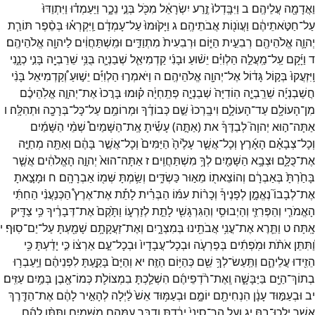
וַאֲדָמָ֖ה
עֲלֵיהֶֽם׃
ב
וַיִּבָּֽדְלוּ֙
זֶ֣רַע
יִשְׂרָאֵ֔ל
מִכֹּ֖ל
בְּנֵ֣י
נֵכָ֑ר
וַיַּעַמְד֗וּ
וַיִּתְוַדּוּ֙
עַל־
חַטֹּ֣אתֵיהֶ֔ם
וַעֲוֺנ֖וֹת
אֲבֹתֵיהֶֽם׃
ג
וַיָּק֙וּמוּ֙
עַל־
עָמְדָ֔ם
וַֽיִּקְרְא֗וּ
בְּסֵ֨פֶר
תּוֹרַ֧ת
יְהוָ֛ה
אֱלֹהֵיהֶ֖ם
רְבִעִ֣ית
הַיּ֑וֹם
וּרְבִעִית֙
מִתְוַדִּ֣ים
וּמִֽשְׁתַּחֲוִ֔ים
לַיהוָ֖ה
אֱלֹהֵיהֶֽם׃
ד
וַיָּ֜קָם
עַֽל־
מַֽעֲלֵ֣ה
הַלְוִיִּ֗ם
יֵשׁ֨וּעַ
וּבָנִ֜י
קַדְמִיאֵ֧ל
שְׁבַנְיָ֛ה
בֻּנִּ֥י
שֵׁרֵבְיָ֖ה
בָּנִ֣י
כְנָ֑נִי
וַֽיִּזְעֲקוּ֙
בְּק֣וֹל
גָּד֔וֹל
אֶל־
יְהוָ֖ה
אֱלֹהֵיהֶֽם׃
ה
וַיֹּאמְר֣וּ
הַלְוִיִּ֡ם
יֵשׁ֣וּעַ
וְ֠קַדְמִיאֵל
בָּנִ֨י
חֲשַׁבְנְיָ֜ה
שֵׁרֵֽבְיָ֤ה
הֽוֹדִיָּה֙
שְׁבַנְיָ֣ה
פְתַֽחְיָ֔ה
ק֗וּמוּ
בָּרֲכוּ֙
אֶת־
יְהוָ֣ה
אֱלֹֽהֵיכֶ֔ם
מִן־
הָעוֹלָ֖ם
עַד־
הָעוֹלָ֑ם
וִיבָֽרְכוּ֙
שֵׁ֣ם
כְּבוֹדֶ֔ךָ
וּמְרוֹמַ֥ם
עַל־
כָּל־
בְּרָכָ֖ה
וּתְהִלָּֽה׃
ו
אַתָּה־
ה֣וּא
יְהוָה֮
לְבַדֶּךָ֒
את
(
אַתָּ֣ה
)
עָשִׂ֡יתָ
אֶֽת־
הַשָּׁמַיִם֩
שְׁמֵ֨י
הַשָּׁמַ֜יִם
וְכָל־
צְבָאָ֗ם
הָאָ֜רֶץ
וְכָל־
אֲשֶׁ֤ר
עָלֶ֙יהָ֙
הַיַּמִּים֙
וְכָל־
אֲשֶׁ֣ר
בָּהֶ֔ם
וְאַתָּ֖ה
מְחַיֶּ֣ה
אֶת־
כֻּלָּ֑ם
וּצְבָ֥א
הַשָּׁמַ֖יִם
לְךָ֥
מִשְׁתַּחֲוִֽים׃
ז
אַתָּה־
הוּא֙
יְהוָ֣ה
הָאֱלֹהִ֔ים
אֲשֶׁ֤ר
בָּחַ֙רְתָּ֙
בְּאַבְרָ֔ם
וְהוֹצֵאת֖וֹ
מֵא֣וּר
כַּשְׂדִּ֑ים
וְשַׂ֥מְתָּ
שְּׁמ֖וֹ
אַבְרָהָֽם׃
ח
וּמָצָ֣אתָ
אֶת־
לְבָבוֹ֮
נֶאֱמָ֣ן
לְפָנֶיךָ֒
וְכָר֨וֹת
עִמּ֜וֹ
הַבְּרִ֗ית
לָתֵ֡ת
אֶת־
אֶרֶץ֩
הַכְּנַעֲנִ֨י
הַחִתִּ֜י
הָאֱמֹרִ֧י
וְהַפְּרִזִּ֛י
וְהַיְבוּסִ֥י
וְהַגִּרְגָּשִׁ֖י
לָתֵ֣ת
לְזַרְע֑וֹ
וַתָּ֙קֶם֙
אֶת־
דְּבָרֶ֔יךָ
כִּ֥י
צַדִּ֖יק
אָֽתָּה׃
ט
וַתֵּ֛רֶא
אֶת־
עֳנִ֥י
אֲבֹתֵ֖ינוּ
בְּמִצְרָ֑יִם
וְאֶת־
זַעֲקָתָ֥ם
שָׁמַ֖עְתָּ
עַל־
יַם־
סֽוּף׃
י
וַ֠תִּתֵּן
אֹתֹ֨ת
וּמֹֽפְתִ֜ים
בְּפַרְעֹ֤ה
וּבְכָל־
עֲבָדָיו֙
וּבְכָל־
עַ֣ם
אַרְצ֔וֹ
כִּ֣י
יָדַ֔עְתָּ
כִּ֥י
הֵזִ֖ידוּ
עֲלֵיהֶ֑ם
וַתַּֽעַשׂ־
לְךָ֥
שֵׁ֖ם
כְּהַיּ֥וֹם
הַזֶּֽה׃
יא
וְהַיָּם֙
בָּקַ֣עְתָּ
לִפְנֵיהֶ֔ם
וַיַּֽעַבְר֥וּ
בְתוֹךְ־
הַיָּ֖ם
בַּיַּבָּשָׁ֑ה
וְֽאֶת־
רֹ֨דְפֵיהֶ֜ם
הִשְׁלַ֧כְתָּ
בִמְצוֹלֹ֛ת
כְּמוֹ־
אֶ֖בֶן
בְּמַ֥יִם
עַזִּֽים׃
יב
וּבְעַמּ֣וּד
עָנָ֔ן
הִנְחִיתָ֖ם
יוֹמָ֑ם
וּבְעַמּ֥וּד
אֵשׁ֙
לַ֔יְלָה
לְהָאִ֣יר
לָהֶ֔ם
אֶת־
הַדֶּ֖רֶךְ
אֲשֶׁ֥ר
יֵֽלְכוּ־
בָֽהּ׃
יג
וְעַ֤ל
הַר־
סִינַי֙
יָרַ֔דְתָּ
וְדַבֵּ֥ר
עִמָּהֶ֖ם
מִשָּׁמָ֑יִם
וַתִּתֵּ֨ן
לָהֶ֜ם