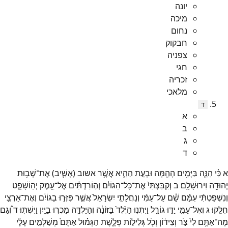
יונה
מיכה
נחום
חבקוק
צפניה
חגי
זכריה
מלאכי
ד
א
ב
ג
ד
א
כִּ֗י
הִנֵּ֛ה
בַּיָּמִ֥ים
הָהֵ֖מָּה
וּבָעֵ֣ת
הַהִ֑יא
אֲשֶׁ֥ר
אשוב
(
אָשִׁ֛יב
)
אֶת־
שְׁב֥וּת
יְהוּדָ֖ה
וִירוּשָׁלִָֽם׃
ב
וְקִבַּצְתִּי֙
אֶת־
כָּל־
הַגּוֹיִ֔ם
וְה֣וֹרַדְתִּ֔ים
אֶל־
עֵ֖מֶק
יְהֽוֹשָׁפָ֑ט
וְנִשְׁפַּטְתִּ֨י
עִמָּ֜ם
שָׁ֗ם
עַל־
עַמִּ֨י
וְנַחֲלָתִ֤י
יִשְׂרָאֵל֙
אֲשֶׁ֣ר
פִּזְּר֣וּ
בַגּוֹיִ֔ם
וְאֶת־
אַרְצִ֖י
חִלֵּֽקוּ׃
ג
וְאֶל־
עַמִּ֖י
יַדּ֣וּ
גוֹרָ֑ל
וַיִּתְּנ֤וּ
הַיֶּ֙לֶד֙
בַּזּוֹנָ֔ה
וְהַיַּלְדָּ֛ה
מָכְר֥וּ
בַיַּ֖יִן
וַיִּשְׁתּֽוּ׃
ד
וְ֠גַם
מָה־
אַתֶּ֥ם
לִי֙
צֹ֣ר
וְצִיד֔וֹן
וְכֹ֖ל
גְּלִיל֣וֹת
פְּלָ֑שֶׁת
הַגְּמ֗וּל
אַתֶּם֙
מְשַׁלְּמִ֣ים
עָלָ֔י