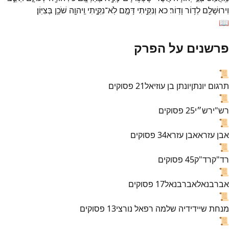
וִירוּשָׁלִַ֖ם
לְד֥וֹר
וָדֽוֹר׃
כא
וְנִקֵּ֖יתִי
דָּמָ֣ם
לֹֽא־
נִקֵּ֑יתִי
וַֽיהוָ֖ה
שֹׁכֵ֥ן
בְּצִיּֽוֹן׃
📖
פרשנים על הפרק
📜
תרגום יונתן
יונתן בן עוזיאל
21
פסוקים
📜
רש"י
רש״י
25
פסוקים
📜
אבן עזרא
אבן עזרא
34
פסוקים
📜
רד"ק
רד"ק
45
פסוקים
📜
אברבנאל
אברבנאל
17
פסוקים
📜
מנחת שי
ידידיה שלמה רפאל נורצי
13
פסוקים
📜