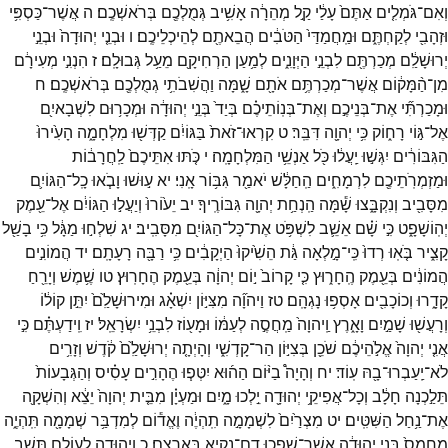
וְאִם־
גֹּמְלִ֤ים
אַתֶּם֙
עָלַ֔י
קַ֣ל
מְהֵרָ֔ה
אָשִׁ֥יב
גְּמֻלְכֶ֖ם
בְּרֹאשְׁכֶֽם׃
ה
אֲשֶׁר־
כַּסְפִּ֥י
וּזְהָבִ֖י
לְקַחְתֶּ֑ם
וּמַֽחֲמַדַּי֙
הַטֹּבִ֔ים
הֲבֵאתֶ֖ם
לְהֵיכְלֵיכֶֽם׃
ו
וּבְנֵ֤י
יְהוּדָה֙
וּבְנֵ֣י
יְרוּשָׁלִַ֔ם
מְכַרְתֶּ֖ם
לִבְנֵ֣י
הַיְּוָנִ֑ים
לְמַ֥עַן
הַרְחִיקָ֖ם
מֵעַ֥ל
גְּבוּלָֽם׃
ז
הִנְנִ֣י
מְעִירָ֔ם
מִן־
הַ֨מָּק֔וֹם
אֲשֶׁר־
מְכַרְתֶּ֥ם
אֹתָ֖ם
שָׁ֑מָּה
וַהֲשִׁבֹתִ֥י
גְמֻלְכֶ֖ם
בְּרֹאשְׁכֶֽם׃
ח
וּמָכַרְתִּ֞י
אֶת־
בְּנֵיכֶ֣ם
וְאֶת־
בְּנֽוֹתֵיכֶ֗ם
בְּיַד֙
בְּנֵ֣י
יְהוּדָ֔ה
וּמְכָר֥וּם
לִשְׁבָאיִ֖ם
אֶל־
גּ֣וֹי
רָח֑וֹק
כִּ֥י
יְהוָ֖ה
דִּבֵּֽר׃
ט
קִרְאוּ־
זֹאת֙
בַּגּוֹיִ֔ם
קַדְּשׁ֖וּ
מִלְחָמָ֑ה
הָעִ֙ירוּ֙
הַגִּבּוֹרִ֔ים
יִגְּשׁ֣וּ
יַֽעֲל֔וּ
כֹּ֖ל
אַנְשֵׁ֥י
הַמִּלְחָמָֽה׃
י
כֹּ֤תּוּ
אִתֵּיכֶם֙
לַֽחֲרָב֔וֹת
וּמַזְמְרֹֽתֵיכֶ֖ם
לִרְמָחִ֑ים
הַֽחַלָּ֔שׁ
יֹאמַ֖ר
גִּבּ֥וֹר
אָֽנִי׃
יא
ע֣וּשׁוּ
וָבֹ֧אוּ
כָֽל־
הַגּוֹיִ֛ם
מִסָּבִ֖יב
וְנִקְבָּ֑צוּ
שָׁ֕מָּה
הַֽנְחַ֥ת
יְהוָ֖ה
גִּבּוֹרֶֽיךָ׃
יב
יֵע֙וֹרוּ֙
וְיַעֲל֣וּ
הַגּוֹיִ֔ם
אֶל־
עֵ֖מֶק
יְהֽוֹשָׁפָ֑ט
כִּ֣י
שָׁ֗ם
אֵשֵׁ֛ב
לִשְׁפֹּ֥ט
אֶת־
כָּל־
הַגּוֹיִ֖ם
מִסָּבִֽיב׃
יג
שִׁלְח֣וּ
מַגָּ֔ל
כִּ֥י
בָשַׁ֖ל
קָצִ֑יר
בֹּ֤אֽוּ
רְדוּ֙
כִּֽי־
מָ֣לְאָה
גַּ֔ת
הֵשִׁ֙יקוּ֙
הַיְקָבִ֔ים
כִּ֥י
רַבָּ֖ה
רָעָתָֽם׃
יד
הֲמוֹנִ֣ים
הֲמוֹנִ֔ים
בְּעֵ֖מֶק
הֶֽחָר֑וּץ
כִּ֤י
קָרוֹב֙
י֣וֹם
יְהוָ֔ה
בְּעֵ֖מֶק
הֶחָרֽוּץ׃
טו
שֶׁ֥מֶשׁ
וְיָרֵ֖חַ
קָדָ֑רוּ
וְכוֹכָבִ֖ים
אָסְפ֥וּ
נָגְהָֽם׃
טז
וַיהוָ֞ה
מִצִּיּ֣וֹן
יִשְׁאָ֗ג
וּמִירוּשָׁלִַ֙ם֙
יִתֵּ֣ן
קוֹל֔וֹ
וְרָעֲשׁ֖וּ
שָׁמַ֣יִם
וָאָ֑רֶץ
וַֽיהוָה֙
מַֽחֲסֶ֣ה
לְעַמּ֔וֹ
וּמָע֖וֹז
לִבְנֵ֥י
יִשְׂרָאֵֽל׃
יז
וִֽידַעְתֶּ֗ם
כִּ֣י
אֲנִ֤י
יְהוָה֙
אֱלֹ֣הֵיכֶ֔ם
שֹׁכֵ֖ן
בְּצִיּ֣וֹן
הַר־
קָדְשִׁ֑י
וְהָיְתָ֤ה
יְרוּשָׁלִַ֙ם֙
קֹ֔דֶשׁ
וְזָרִ֥ים
לֹא־
יַֽעַבְרוּ־
בָ֖הּ
עֽוֹד׃
יח
וְהָיָה֩
בַיּ֨וֹם
הַה֜וּא
יִטְּפ֧וּ
הֶהָרִ֣ים
עָסִ֗יס
וְהַגְּבָעוֹת֙
תֵּלַ֣כְנָה
חָלָ֔ב
וְכָל־
אֲפִיקֵ֥י
יְהוּדָ֖ה
יֵ֣לְכוּ
מָ֑יִם
וּמַעְיָ֗ן
מִבֵּ֤ית
יְהוָה֙
יֵצֵ֔א
וְהִשְׁקָ֖ה
אֶת־
נַ֥חַל
הַשִּׁטִּֽים׃
יט
מִצְרַ֙יִם֙
לִשְׁמָמָ֣ה
תִֽהְיֶ֔ה
וֶאֱד֕וֹם
לְמִדְבַּ֥ר
שְׁמָמָ֖ה
תִּֽהְיֶ֑ה
מֵֽחֲמַס֙
בְּנֵ֣י
יְהוּדָ֔ה
אֲשֶׁר־
שָׁפְכ֥וּ
דָם־
נָקִ֖יא
בְּאַרְצָֽם׃
כ
וִיהוּדָ֖ה
לְעוֹלָ֣ם
תֵּשֵׁ֑ב