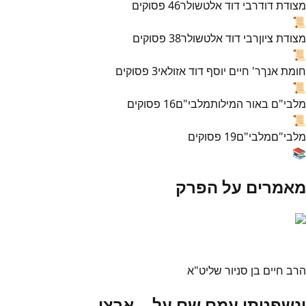
מצודת דוד
רבי דוד אלטשולר
46
פסוקים
📜
מצודת ציון
רבי דוד אלטשולר
38
פסוקים
📜
חומת אנך
ר' חיים יוסף דוד אזולאי
3
פסוקים
📜
מלבי"ם באור המילות
מלבי"ם
16
פסוקים
📜
מלבי"ם
מלבי"ם
19
פסוקים
📚
מאמרים על הפרק
הרב חיים בן סניור שליט"א
ונשפטתי עמם שם על... ארצי