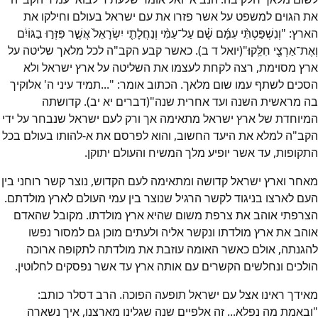
את הגוים למשפט על אשר פזרו את עם ישראל בעולם וחילקו את
הארץ: "וְנִשְׁפַּטְתִּ֨י עִמָּ֜ם שָׁ֗ם עַל־עַמִּ֨י וְנַחֲלָתִ֤י יִשְׂרָאֵל֙ אֲשֶׁ֣ר פִּזְּר֣וּ בַגּוֹיִ֔ם
וְאֶת־אַרְצִ֖י חִלֵּֽקוּ׃"(יואל ד ב). כאשר קבע הקב"ה לכל מלאך שליטה על
ארץ מסוימת, רצה לקחת לעצמו את השליטה על ארץ ישראל ולא
הסכים לשתף עמו שום מלאך. הכתוב אומר: "...תמיד עיני ה' אלוקיך
בה מראשית השנה ועד אחרית שנה"(דברים יא יב). קדושתה
המיוחדת של ארץ ישראל מתאימה אך ורק לעם ישראל שנבחר על ידי
הקב"ה למלא את היעד החשוב, והוא לפרסם את א-להותו בעולם בכל
התקופות, עד אשר יופיע מלך המשיח והעולם יתוקן.
מאחר וארץ ישראל קדושה ומתאימה לעם הקדוש, נוצר קשר רוחני בין
העם לארצו בניגוד לקשר הרגיל שנוצר בין עמי העולם לארץ מולדתם.
הצרפתי אוהב את צרפת משום שהיא ארץ מולדתו. מקובל שהאדם
אוהב את ארץ מולדתו ונקשר אליה ולעתים מוכן גם למסור נפשו
להגנתה, אולם כאשר האומה עוזבת את מולדתה לתקופה ארוכה
הולכים ונחלשים הקשרים עם אותה ארץ עד אשר נפסקים לחלוטין.
מאידך ראינו אצל עם ישראל תופעה הפוכה. הרב דסלר כותב:
"ובאמת מה נפלא... זה אלפיים שנה שגלינו מארצנו, איך נשארה