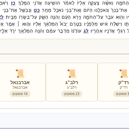
הַחֹמָ֑ה
וְאִשָּׁ֗ה
צָעֲקָ֤ה
אֵלָיו֙
לֵאמֹ֔ר
הוֹשִׁ֖יעָה
אֲדֹנִ֥י
הַמֶּֽלֶךְ׃
כז
וַיֹּ֙אמ
אֶת־
בְּנֵךְ֙
וְנֹאכְלֶ֣נּוּ
הַיּ֔וֹם
וְאֶת־
בְּנִ֖י
נֹאכַ֥ל
מָחָֽר׃
כט
וַנְּבַשֵּׁ֥ל
אֶת־
בְּנִ֖י
ו
יו
וְה֖וּא
עֹבֵ֣ר
עַל־
הַחֹמָ֑ה
וַיַּ֣רְא
הָעָ֔ם
וְהִנֵּ֥ה
הַשַּׂ֛ק
עַל־
בְּשָׂר֖וֹ
מִבָּֽיִת׃
לא
ּ֑וֹ
וַיִּשְׁלַ֨ח
אִ֜ישׁ
מִלְּפָנָ֗יו
בְּטֶ֣רֶם
יָבֹא֩
הַמַּלְאָ֨ךְ
אֵלָ֜יו
וְה֣וּא ׀
אָמַ֣ר
אֶ
ל
רַגְלֵ֥י
אֲדֹנָ֖יו
אַחֲרָֽיו׃
לג
עוֹדֶ֙נּוּ֙
מְדַבֵּ֣ר
עִמָּ֔ם
וְהִנֵּ֥ה
הַמַּלְאָ֖ךְ
יֹרֵ֣ד
אֵלָ֑יו
📜
📜
📜
רד"ק
רלב"ג
אברבנאל
רד"ק
רלב"ג
אברבנאל
פסוקים
23
פסוקים
16
פסוקים