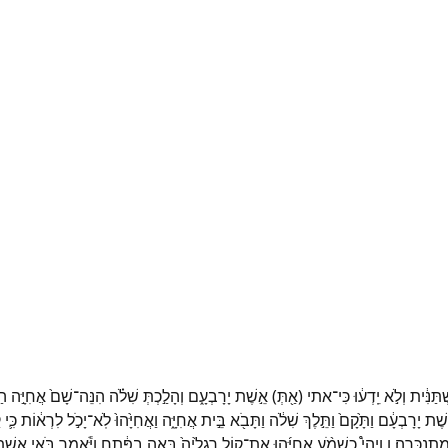
ְתַּנִּ֔ית
וְלֹ֣א
יֵֽדְע֔וּ
כִּי־
אתי
(
אַ֖תְּ
)
אֵ֣שֶׁת
יָרָבְעָ֑ם
וְהָלַ֣כְתְּ
שִׁלֹ֗ה
הִנֵּה־
שָׁם֙
אֲחִיָּ֣ה
הַ
שֶׁת
יָרָבְעָ֔ם
וַתָּ֙קָם֙
וַתֵּ֣לֶךְ
שִׁלֹ֔ה
וַתָּבֹ֖א
בֵּ֣ית
אֲחִיָּ֑ה
וַאֲחִיָּ֙הוּ֙
לֹֽא־
יָכֹ֣ל
לִרְא֔וֹת
כִּ֛י
ק
ִתְנַכֵּרָֽה׃
ו
וַיְהִי֩
כִשְׁמֹ֨עַ
אֲחִיָּ֜הוּ
אֶת־
ק֤וֹל
רַגְלֶ֙יהָ֙
בָּאָ֣ה
בַפֶּ֔תַח
וַיֹּ֕אמֶר
בֹּ֖אִי
אֵ֣שֶׁ