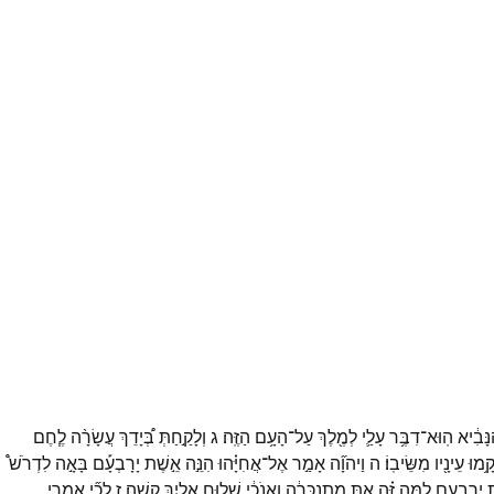
נָּבִ֔יא
הֽוּא־
דִבֶּ֥ר
עָלַ֛י
לְמֶ֖לֶךְ
עַל־
הָעָ֥ם
הַזֶּֽה׃
ג
וְלָקַ֣חַתְּ
בְּ֠יָדֵךְ
עֲשָׂרָ֨ה
לֶ֧חֶם
ָ֥מוּ
עֵינָ֖יו
מִשֵּׂיבֽוֹ׃
ה
וַיהוָ֞ה
אָמַ֣ר
אֶל־
אֲחִיָּ֗הוּ
הִנֵּ֣ה
אֵ֣שֶׁת
יָרָבְעָ֡ם
בָּאָ֣ה
לִדְרֹשׁ֩
ת
יָרָבְעָ֑ם
לָ֣מָּה
זֶּ֗ה
אַ֚תְּ
מִתְנַכֵּרָ֔ה
וְאָ֣נֹכִ֔י
שָׁל֥וּחַ
אֵלַ֖יִךְ
קָשָֽׁה׃
ז
לְכִ֞י
אִמְרִ֣י