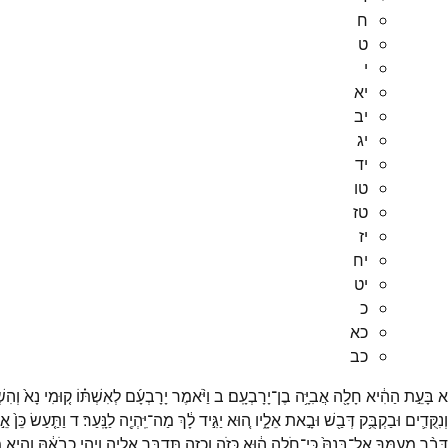
ח
ט
י
יא
יב
יג
יד
טו
טז
יז
יח
יט
כ
כא
כב
א
בָּעֵ֣ת
הַהִ֔יא
חָלָ֖ה
אֲבִיָּ֥ה
בֶן־
יָרָבְעָֽם׃
ב
וַיֹּ֨אמֶר
יָרָבְעָ֜ם
לְאִשְׁתּ֗וֹ
ק֤וּמִי
נָא֙
וְהִשׁ
וְנִקֻּדִ֛ים
וּבַקְבֻּ֥ק
דְּבַ֖שׁ
וּבָ֣את
אֵלָ֑יו
ה֚וּא
יַגִּ֣יד
לָ֔ךְ
מַה־
יִּֽהְיֶ֖ה
לַנָּֽעַר׃
ד
וַתַּ֤עַשׂ
כֵּן֙
אֵ֣
דָּבָ֨ר
מֵעִמְּךָ֤
אֶל־
בְּנָהּ֙
כִּֽי־
חֹלֶ֣ה
ה֔וּא
כָּזֹ֥ה
וְכָזֶ֖ה
תְּדַבֵּ֣ר
אֵלֶ֑יהָ
וִיהִ֣י
כְבֹאָ֔הּ
וְהִ֖יא
מ