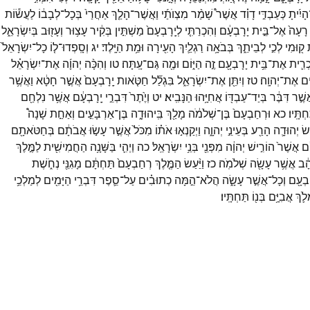
הָיִ֜יתָ
כְּעַבְדִּ֣י
דָוִ֗ד
אֲשֶׁר֩
שָׁמַ֨ר
מִצְוֺתַ֜י
וַאֲשֶׁר־
הָלַ֤ךְ
אַחֲרַי֙
בְּכָל־
לְבָב֔וֹ
לַעֲשׂ֕וֹת
רָעָה֙
אֶל־
בֵּ֣ית
יָרָבְעָ֔ם
וְהִכְרַתִּ֤י
לְיָֽרָבְעָם֙
מַשְׁתִּ֣ין
בְּקִ֔יר
עָצ֥וּר
וְעָז֖וּב
בְּיִשְׂרָאֵ֑ל
ְ
ק֖וּמִי
לְכִ֣י
לְבֵיתֵ֑ךְ
בְּבֹאָ֥ה
רַגְלַ֛יִךְ
הָעִ֖ירָה
וּמֵ֥ת
הַיָּֽלֶד׃
יג
וְסָֽפְדוּ־
ל֤וֹ
כָל־
יִשְׂרָאֵל֙
כְרִ֛ית
אֶת־
בֵּ֥ית
יָרָבְעָ֖ם
זֶ֣ה
הַיּ֑וֹם
וּמֶ֖ה
גַּם־
עָֽתָּה׃
טו
וְהִכָּ֨ה
יְהוָ֜ה
אֶת־
יִשְׂרָאֵ֗ל
ים
אֶת־
יְהוָֽה׃
טז
וְיִתֵּ֖ן
אֶת־
יִשְׂרָאֵ֑ל
בִּגְלַ֞ל
חַטֹּ֤אות
יָֽרָבְעָם֙
אֲשֶׁ֣ר
חָטָ֔א
וַאֲשֶׁ֥ר
שֶׁ֣ר
דִּבֶּ֔ר
בְּיַד־
עַבְדּ֖וֹ
אֲחִיָּ֥הוּ
הַנָּבִֽיא׃
יט
וְיֶ֙תֶר֙
דִּבְרֵ֣י
יָֽרָבְעָ֔ם
אֲשֶׁ֥ר
נִלְחַ֖ם
חְתָּֽיו׃
כא
וּרְחַבְעָם֙
בֶּן־
שְׁלֹמֹ֔ה
מָלַ֖ךְ
בִּֽיהוּדָ֑ה
בֶּן־
אַרְבָּעִ֣ים
וְאַחַ֣ת
שָׁנָה֩
עַשׂ
יְהוּדָ֛ה
הָרַ֖ע
בְּעֵינֵ֣י
יְהוָ֑ה
וַיְקַנְא֣וּ
אֹת֗וֹ
מִכֹּל֙
אֲשֶׁ֣ר
עָשׂ֣וּ
אֲבֹתָ֔ם
בְּחַטֹּאתָ֖ם
ִ֔ם
אֲשֶׁר֙
הוֹרִ֣ישׁ
יְהוָ֔ה
מִפְּנֵ֖י
בְּנֵ֥י
יִשְׂרָאֵֽל׃
כה
וַיְהִ֛י
בַּשָּׁנָ֥ה
הַחֲמִישִׁ֖ית
לַמֶּ֣לֶךְ
הָ֔ב
אֲשֶׁ֥ר
עָשָׂ֖ה
שְׁלֹמֹֽה׃
כז
וַיַּ֨עַשׂ
הַמֶּ֤לֶךְ
רְחַבְעָם֙
תַּחְתָּ֔ם
מָגִנֵּ֖י
נְחֹ֑שֶׁת
בְעָ֖ם
וְכָל־
אֲשֶׁ֣ר
עָשָׂ֑ה
הֲלֹא־
הֵ֣מָּה
כְתוּבִ֗ים
עַל־
סֵ֛פֶר
דִּבְרֵ֥י
הַיָּמִ֖ים
לְמַלְכֵ֥י
מְלֹ֛ךְ
אֲבִיָּ֥ם
בְּנ֖וֹ
תַּחְתָּֽיו׃