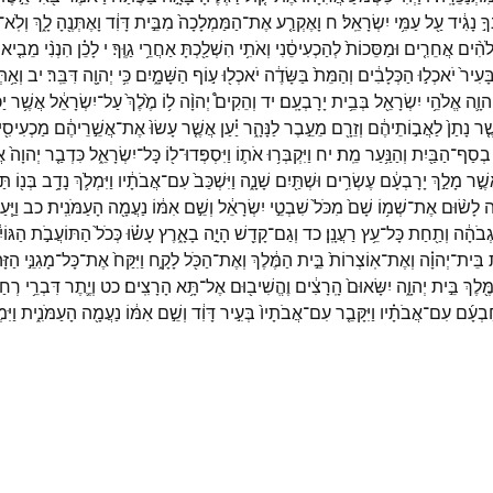
ךָ֣
נָגִ֔יד
עַ֖ל
עַמִּ֥י
יִשְׂרָאֵֽל׃
ח
וָאֶקְרַ֤ע
אֶת־
הַמַּמְלָכָה֙
מִבֵּ֣ית
דָּוִ֔ד
וָאֶתְּנֶ֖הָ
לָ֑ךְ
וְלֹֽא־
ֹהִ֨ים
אֲחֵרִ֤ים
וּמַסֵּכוֹת֙
לְהַכְעִיסֵ֔נִי
וְאֹתִ֥י
הִשְׁלַ֖כְתָּ
אַחֲרֵ֥י
גַוֶּֽךָ׃
י
לָכֵ֗ן
הִנְנִ֨י
מֵבִ֤יא
ָּעִיר֙
יֹאכְל֣וּ
הַכְּלָבִ֔ים
וְהַמֵּת֙
בַּשָּׂדֶ֔ה
יֹאכְל֖וּ
ע֣וֹף
הַשָּׁמָ֑יִם
כִּ֥י
יְהוָ֖ה
דִּבֵּֽר׃
יב
וְאַ֥תּ
ְהוָ֛ה
אֱלֹהֵ֥י
יִשְׂרָאֵ֖ל
בְּבֵ֥ית
יָרָבְעָֽם׃
יד
וְהֵקִים֩
יְהוָ֨ה
ל֥וֹ
מֶ֙לֶךְ֙
עַל־
יִשְׂרָאֵ֔ל
אֲשֶׁ֥ר
יַ
ֶ֤ר
נָתַן֙
לַאֲב֣וֹתֵיהֶ֔ם
וְזֵרָ֖ם
מֵעֵ֣בֶר
לַנָּהָ֑ר
יַ֗עַן
אֲשֶׁ֤ר
עָשׂוּ֙
אֶת־
אֲשֵׁ֣רֵיהֶ֔ם
מַכְעִיסִ֖
בְסַף־
הַבַּ֖יִת
וְהַנַּ֥עַר
מֵֽת׃
יח
וַיִּקְבְּר֥וּ
אֹת֛וֹ
וַיִּסְפְּדוּ־
ל֖וֹ
כָּל־
יִשְׂרָאֵ֑ל
כִּדְבַ֤ר
יְהוָה֙
אֲ
שֶׁ֣ר
מָלַ֣ךְ
יָרָבְעָ֔ם
עֶשְׂרִ֥ים
וּשְׁתַּ֖יִם
שָׁנָ֑ה
וַיִּשְׁכַּב֙
עִם־
אֲבֹתָ֔יו
וַיִּמְלֹ֛ךְ
נָדָ֥ב
בְּנ֖וֹ
תַּ
֜ה
לָשׂ֨וּם
אֶת־
שְׁמ֥וֹ
שָׁם֙
מִכֹּל֙
שִׁבְטֵ֣י
יִשְׂרָאֵ֔ל
וְשֵׁ֣ם
אִמּ֔וֹ
נַעֲמָ֖ה
הָעַמֹּנִֽית׃
כב
וַיַּ֧
ְבֹהָ֔ה
וְתַ֖חַת
כָּל־
עֵ֥ץ
רַעֲנָֽן׃
כד
וְגַם־
קָדֵ֖שׁ
הָיָ֣ה
בָאָ֑רֶץ
עָשׂ֗וּ
כְּכֹל֙
הַתּוֹעֲבֹ֣ת
הַגּוֹי
בֵּית־
יְהוָ֗ה
וְאֶת־
אֽוֹצְרוֹת֙
בֵּ֣ית
הַמֶּ֔לֶךְ
וְאֶת־
הַכֹּ֖ל
לָקָ֑ח
וַיִּקַּח֙
אֶת־
כָּל־
מָגִנֵּ֣י
הַזָּ
ֶּ֖לֶךְ
בֵּ֣ית
יְהוָ֑ה
יִשָּׂאוּם֙
הָֽרָצִ֔ים
וֶהֱשִׁיב֖וּם
אֶל־
תָּ֥א
הָרָצִֽים׃
כט
וְיֶ֛תֶר
דִּבְרֵ֥י
רְחַ
בְעָ֜ם
עִם־
אֲבֹתָ֗יו
וַיִּקָּבֵ֤ר
עִם־
אֲבֹתָיו֙
בְּעִ֣יר
דָּוִ֔ד
וְשֵׁ֣ם
אִמּ֔וֹ
נַעֲמָ֖ה
הָעַמֹּנִ֑ית
וַיִּ