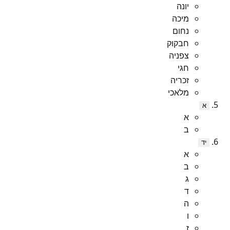
יונה
מיכה
נחום
חבקוק
צפניה
חגי
זכריה
מלאכי
א
א
ב
יד
א
ב
ג
ד
ה
ו
ז