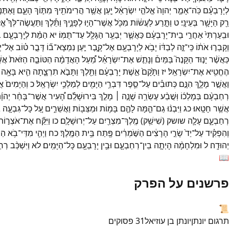
לְיָרָבְעָ֗ם
כֹּֽה־
אָמַ֤ר
יְהוָה֙
אֱלֹהֵ֣י
יִשְׂרָאֵ֔ל
יַ֛עַן
אֲשֶׁ֥ר
הֲרִימֹתִ֖יךָ
מִתּ֣וֹךְ
הָעָ֑ם
וָאֶתֶּנְ
רַ֖ק
הַיָּשָׁ֥ר
בְּעֵינָֽי׃
ט
וַתָּ֣רַע
לַעֲשׂ֔וֹת
מִכֹּ֖ל
אֲשֶׁר־
הָי֣וּ
לְפָנֶ֑יךָ
וַתֵּ֡לֶךְ
וַתַּעֲשֶׂה־
לְּךָ֩
אֱל
וּבִֽעַרְתִּי֙
אַחֲרֵ֣י
בֵית־
יָרָבְעָ֔ם
כַּאֲשֶׁ֛ר
יְבַעֵ֥ר
הַגָּלָ֖ל
עַד־
תֻּמּֽוֹ׃
יא
הַמֵּ֨ת
לְיָֽרָבְעָ֤ם
ב
וְקָבְר֣וּ
אֹת֔וֹ
כִּֽי־
זֶ֣ה
לְבַדּ֔וֹ
יָבֹ֥א
לְיָרָבְעָ֖ם
אֶל־
קָ֑בֶר
יַ֣עַן
נִמְצָא־
ב֞וֹ
דָּבָ֣ר
ט֗וֹב
אֶל־
י
כַּאֲשֶׁ֨ר
יָנ֣וּד
הַקָּנֶה֮
בַּמַּיִם֒
וְנָתַ֣שׁ
אֶת־
יִשְׂרָאֵ֗ל
מֵ֠עַל
הָאֲדָמָ֨ה
הַטּוֹבָ֤ה
הַזֹּאת֙
אֲשׁ
הֶחֱטִ֖יא
אֶת־
יִשְׂרָאֵֽל׃
יז
וַתָּ֙קָם֙
אֵ֣שֶׁת
יָרָבְעָ֔ם
וַתֵּ֖לֶךְ
וַתָּבֹ֣א
תִרְצָ֑תָה
הִ֛יא
בָּאָ֥ה
וַאֲשֶׁ֣ר
מָלָ֑ךְ
הִנָּ֣ם
כְּתוּבִ֗ים
עַל־
סֵ֛פֶר
דִּבְרֵ֥י
הַיָּמִ֖ים
לְמַלְכֵ֥י
יִשְׂרָאֵֽל׃
כ
וְהַיָּמִים֙
אֲ
רְחַבְעָ֨ם
בְּמָלְכ֜וֹ
וּֽשֲׁבַ֨ע
עֶשְׂרֵ֥ה
שָׁנָ֣ה ׀
מָלַ֣ךְ
בִּירוּשָׁלִַ֗ם
הָ֠עִיר
אֲשֶׁר־
בָּחַ֨ר
יְהוָ
אֲשֶׁ֥ר
חָטָֽאוּ׃
כג
וַיִּבְנ֨וּ
גַם־
הֵ֧מָּה
לָהֶ֛ם
בָּמ֥וֹת
וּמַצֵּב֖וֹת
וַאֲשֵׁרִ֑ים
עַ֚ל
כָּל־
גִּבְעָ֣ה
ג
רְחַבְעָ֑ם
עָלָ֛ה
שושק
(
שִׁישַׁ֥ק
)
מֶֽלֶךְ־
מִצְרַ֖יִם
עַל־
יְרוּשָׁלִָֽם׃
כו
וַיִּקַּ֞ח
אֶת־
אֹצְר֣וֹת
וְהִפְקִ֗יד
עַל־
יַד֙
שָׂרֵ֣י
הָרָצִ֔ים
הַשֹּׁ֣מְרִ֔ים
פֶּ֖תַח
בֵּ֥ית
הַמֶּֽלֶךְ׃
כח
וַיְהִ֛י
מִדֵּי־
בֹ֥א
הַמ
יְהוּדָֽה׃
ל
וּמִלְחָמָ֨ה
הָיְתָ֧ה
בֵין־
רְחַבְעָ֛ם
וּבֵ֥ין
יָרָבְעָ֖ם
כָּל־
הַיָּמִֽים׃
לא
וַיִּשְׁכַּ֨ב
רְחַ
📖
פרשנים על הפרק
📜
תרגום יונתן
יונתן בן עוזיאל
31
פסוקים