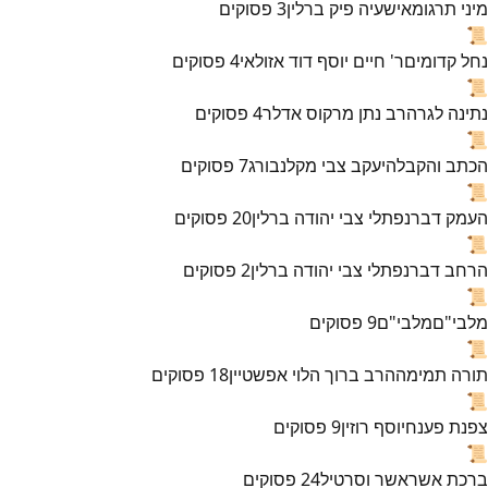
מיני תרגומא
ישעיה פיק ברלין
3
פסוקים
📜
נחל קדומים
ר' חיים יוסף דוד אזולאי
4
פסוקים
📜
נתינה לגר
הרב נתן מרקוס אדלר
4
פסוקים
📜
הכתב והקבלה
יעקב צבי מקלנבורג
7
פסוקים
📜
העמק דבר
נפתלי צבי יהודה ברלין
20
פסוקים
📜
הרחב דבר
נפתלי צבי יהודה ברלין
2
פסוקים
📜
מלבי"ם
מלבי"ם
9
פסוקים
📜
תורה תמימה
הרב ברוך הלוי אפשטיין
18
פסוקים
📜
צפנת פענח
יוסף רוזין
9
פסוקים
📜
ברכת אשר
אשר וסרטיל
24
פסוקים