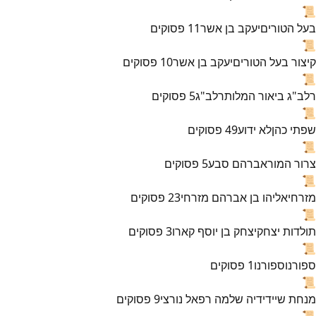
📜
בעל הטורים
יעקב בן אשר
11
פסוקים
📜
קיצור בעל הטורים
יעקב בן אשר
10
פסוקים
📜
רלב"ג ביאור המלות
רלב"ג
5
פסוקים
📜
שפתי כהן
לא ידוע
49
פסוקים
📜
צרור המור
אברהם סבע
5
פסוקים
📜
מזרחי
אליהו בן אברהם מזרחי
23
פסוקים
📜
תולדות יצחק
יצחק בן יוסף קארו
3
פסוקים
📜
ספורנו
ספורנו
1
פסוקים
📜
מנחת שי
ידידיה שלמה רפאל נורצי
9
פסוקים
📜