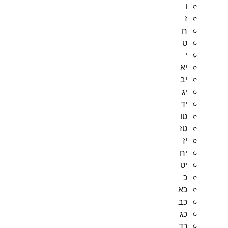
ו
ז
ח
ט
י
יא
יב
יג
יד
טו
טז
יז
יח
יט
כ
כא
כב
כג
כד