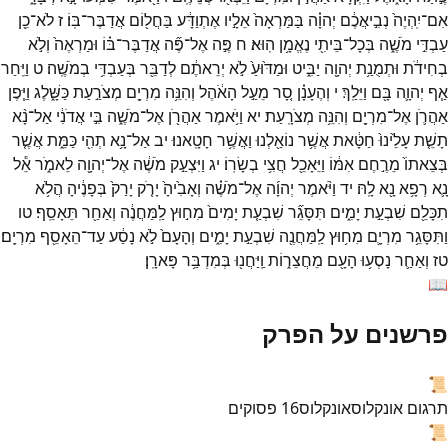
אִם־
יִֽהְיֶה֙
נְבִ֣יאֲכֶ֔ם
יְהוָ֗ה
בַּמַּרְאָה֙
אֵלָ֣יו
אֶתְוַדָּ֔ע
בַּחֲל֖וֹם
אֲדַבֶּר־
בּֽוֹ׃
ז
לֹא־
כֵ֖ן
עַבְדִּ֣י
מֹשֶׁ֑ה
בְּכָל־
בֵּיתִ֖י
נֶאֱמָ֥ן
הֽוּא׃
ח
פֶּ֣ה
אֶל־
פֶּ֞ה
אֲדַבֶּר־
בּ֗וֹ
וּמַרְאֶה֙
וְלֹ֣א
בְחִידֹ֔ת
וּתְמֻנַ֥ת
יְהוָ֖ה
יַבִּ֑יט
וּמַדּ֙וּעַ֙
לֹ֣א
יְרֵאתֶ֔ם
לְדַבֵּ֖ר
בְּעַבְדִּ֥י
בְמֹשֶֽׁה׃
ט
וַיִּֽחַר
אַ֧ף
יְהוָ֛ה
בָּ֖ם
וַיֵּלַֽךְ׃
י
וְהֶעָנָ֗ן
סָ֚ר
מֵעַ֣ל
הָאֹ֔הֶל
וְהִנֵּ֥ה
מִרְיָ֖ם
מְצֹרַ֣עַת
כַּשָּׁ֑לֶג
וַיִּ֧פֶן
אַהֲרֹ֛ן
אֶל־
מִרְיָ֖ם
וְהִנֵּ֥ה
מְצֹרָֽעַת׃
יא
וַיֹּ֥אמֶר
אַהֲרֹ֖ן
אֶל־
מֹשֶׁ֑ה
בִּ֣י
אֲדֹנִ֔י
אַל־
נָ֨א
תָשֵׁ֤ת
עָלֵ֙ינוּ֙
חַטָּ֔את
אֲשֶׁ֥ר
נוֹאַ֖לְנוּ
וַאֲשֶׁ֥ר
חָטָֽאנוּ׃
יב
אַל־
נָ֥א
תְהִ֖י
כַּמֵּ֑ת
אֲשֶׁ֤ר
בְּצֵאתוֹ֙
מֵרֶ֣חֶם
אִמּ֔וֹ
וַיֵּאָכֵ֖ל
חֲצִ֥י
בְשָׂרֽוֹ׃
יג
וַיִּצְעַ֣ק
מֹשֶׁ֔ה
אֶל־
יְהוָ֖ה
לֵאמֹ֑ר
אֵ֕ל
נָ֛א
רְפָ֥א
נָ֖א
לָֽהּ׃
יד
וַיֹּ֨אמֶר
יְהוָ֜ה
אֶל־
מֹשֶׁ֗ה
וְאָבִ֙יהָ֙
יָרֹ֤ק
יָרַק֙
בְּפָנֶ֔יהָ
הֲלֹ֥א
תִכָּלֵ֖ם
שִׁבְעַ֣ת
יָמִ֑ים
תִּסָּגֵ֞ר
שִׁבְעַ֤ת
יָמִים֙
מִח֣וּץ
לַֽמַּחֲנֶ֔ה
וְאַחַ֖ר
תֵּאָסֵֽף׃
טו
וַתִּסָּגֵ֥ר
מִרְיָ֛ם
מִח֥וּץ
לַֽמַּחֲנֶ֖ה
שִׁבְעַ֣ת
יָמִ֑ים
וְהָעָם֙
לֹ֣א
נָסַ֔ע
עַד־
הֵאָסֵ֖ף
מִרְיָֽם׃
טז
וְאַחַ֛ר
נָסְע֥וּ
הָעָ֖ם
מֵחֲצֵר֑וֹת
וַֽיַּחֲנ֖וּ
בְּמִדְבַּ֥ר
פָּארָֽן׃
📖
פרשנים על הפרק
📜
תרגום אונקלוס
אונקלוס
16
פסוקים
📜