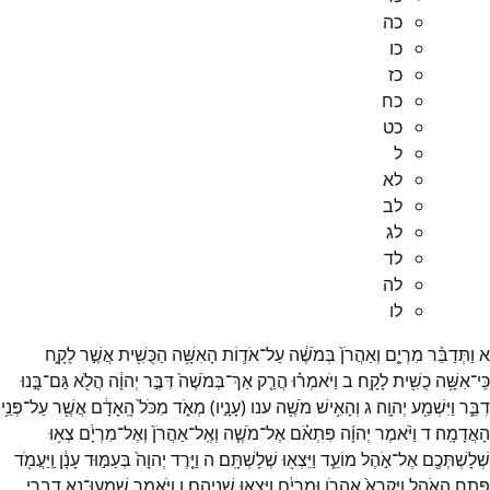
כה
כו
כז
כח
כט
ל
לא
לב
לג
לד
לה
לו
א
וַתְּדַבֵּ֨ר
מִרְיָ֤ם
וְאַהֲרֹן֙
בְּמֹשֶׁ֔ה
עַל־
אֹד֛וֹת
הָאִשָּׁ֥ה
הַכֻּשִׁ֖ית
אֲשֶׁ֣ר
לָקָ֑ח
כִּֽי־
אִשָּׁ֥ה
כֻשִׁ֖ית
לָקָֽח׃
ב
וַיֹּאמְר֗וּ
הֲרַ֤ק
אַךְ־
בְּמֹשֶׁה֙
דִּבֶּ֣ר
יְהוָ֔ה
הֲלֹ֖א
גַּם־
בָּ֣נוּ
דִבֵּ֑ר
וַיִּשְׁמַ֖ע
יְהוָֽה׃
ג
וְהָאִ֥ישׁ
מֹשֶׁ֖ה
ענו
(
עָנָ֣יו
)
מְאֹ֑ד
מִכֹּל֙
הָֽאָדָ֔ם
אֲשֶׁ֖ר
עַל־
פְּנֵ֥י
הָאֲדָמָֽה׃
ד
וַיֹּ֨אמֶר
יְהוָ֜ה
פִּתְאֹ֗ם
אֶל־
מֹשֶׁ֤ה
וְאֶֽל־
אַהֲרֹן֙
וְאֶל־
מִרְיָ֔ם
צְא֥וּ
שְׁלָשְׁתְּכֶ֖ם
אֶל־
אֹ֣הֶל
מוֹעֵ֑ד
וַיֵּצְא֖וּ
שְׁלָשְׁתָּֽם׃
ה
וַיֵּ֤רֶד
יְהוָה֙
בְּעַמּ֣וּד
עָנָ֔ן
וַֽיַּעֲמֹ֖ד
פֶּ֣תַח
הָאֹ֑הֶל
וַיִּקְרָא֙
אַהֲרֹ֣ן
וּמִרְיָ֔ם
וַיֵּצְא֖וּ
שְׁנֵיהֶֽם׃
ו
וַיֹּ֖אמֶר
שִׁמְעוּ־
נָ֣א
דְבָרָ֑י