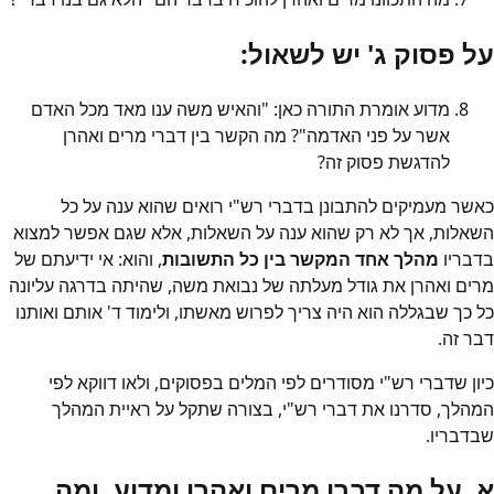
על פסוק ג' יש לשאול:
מדוע אומרת התורה כאן: "והאיש משה ענו מאד מכל האדם
אשר על פני האדמה"? מה הקשר בין דברי מרים ואהרן
להדגשת פסוק זה?
כאשר מעמיקים להתבונן בדברי רש"י רואים שהוא ענה על כל
השאלות, אך לא רק שהוא ענה על השאלות, אלא שגם אפשר למצוא
בדבריו
מהלך אחד המקשר בין כל התשובות
, והוא: אי ידיעתם של
מרים ואהרן את גודל מעלתה של נבואת משה, שהיתה בדרגה עליונה
כל כך שבגללה הוא היה צריך לפרוש מאשתו, ולימוד ד' אותם ואותנו
דבר זה.
כיון שדברי רש"י מסודרים לפי המלים בפסוקים, ולאו דווקא לפי
המהלך, סדרנו את דברי רש"י, בצורה שתקל על ראיית המהלך
שבדבריו.
א. על מה דברו מרים ואהרן ומדוע, ומה