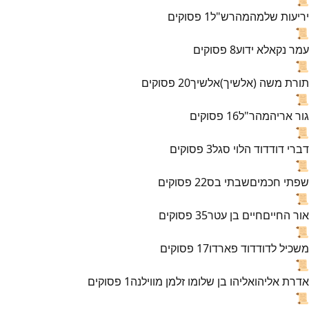
יריעות שלמה
מהרש"ל
1
פסוקים
📜
עמר נקא
לא ידוע
8
פסוקים
📜
תורת משה (אלשיך)
אלשיך
20
פסוקים
📜
גור אריה
מהר"ל
16
פסוקים
📜
דברי דוד
דוד הלוי סגל
3
פסוקים
📜
שפתי חכמים
שבתי בס
22
פסוקים
📜
אור החיים
חיים בן עטר
35
פסוקים
📜
משכיל לדוד
דוד פארדו
17
פסוקים
📜
אדרת אליהו
אליהו בן שלומו זלמן מווילנה
1
פסוקים
📜