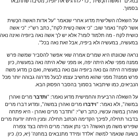
במלים "האשה הכֻּשית", כדי להדגיש את יופיה, מסיבה שתתבאר
בסמוך.
על השאלה השלישית מדוע אחרי שנאמר "על אדות האשה הכֻּשית
אשר לקח" נאמר שוב: "כי אשה כֻּשית לקח", כתב רש"י: "כי אשה
כושית לקח - מה תלמוד לומר? אלא יש לך אשה נאה ביופיה ואינה נאה
במעשיה, במעשיה ולא ביפיה, אבל זאת נאה בכל".
נראה שכוונתו היא שמרים אמרה שאי אפשר להסביר שמשה פרש
ממנה מפני שלא היתה יפה, או מפני שלא היתה נאה במעשיה, כיון
שצפורה היתה גם נאה ביופיה וגם נאה במעשיה, ואם כן מדוע משה
פרש ממנה? מפני שהוא מחשיב עצמו לבעל מדרגה גבוהה יותר מכל
הנביאים, כמו שיתבאר בסמוך בהסבר הפסוק הבא.
על השאלה הרביעית והחמישית מדוע נאמר: "
ותדבר
מרים ואהרן
במשה", ולא נאמר: "
וידברו
מרים ואהרן במשה", ומדוע דברו מרים
ואהרן במשה עכשיו, כתב רש"י: "ותדבר מרים ואהרן - היא פתחה
בדבור תחילה, לפיכך הקדימה הכתוב תחילה. ומנין היתה יודעת מרים
שפירש משה מן האשה? רבי נתן אומר: מרים היתה בצד צפורה
בשעה שנאמר למשה 'אלדד ומידד מתנבאים במחנה' (יא, כז). כיון