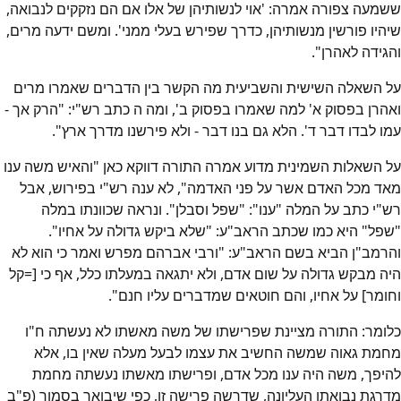
ששמעה צפורה אמרה: 'אוי לנשותיהן של אלו אם הם נזקקים לנבואה,
שיהיו פורשין מנשותיהן, כדרך שפירש בעלי ממני'. ומשם ידעה מרים,
והגידה לאהרן".
על השאלה השישית והשביעית מה הקשר בין הדברים שאמרו מרים
ואהרן בפסוק א' למה שאמרו בפסוק ב', ומה ה כתב רש"י: "הרק אך -
עמו לבדו דבר ד'. הלא גם בנו דבר - ולא פירשנו מדרך ארץ".
על השאלות השמינית מדוע אמרה התורה דווקא כאן "והאיש משה ענו
מאד מכל האדם אשר על פני האדמה", לא ענה רש"י בפירוש, אבל
רש"י כתב על המלה "ענו": "שפל וסבלן". ונראה שכוונתו במלה
"שפל" היא כמו שכתב הראב"ע: "שלא ביקש גדולה על אחיו".
והרמב"ן הביא בשם הראב"ע: "ורבי אברהם מפרש ואמר כי הוא לא
היה מבקש גדולה על שום אדם, ולא יתגאה במעלתו כלל, אף כי [=קל
וחומר] על אחיו, והם חוטאים שמדברים עליו חנם".
כלומר: התורה מציינת שפרישתו של משה מאשתו לא נעשתה ח"ו
מחמת גאוה שמשה החשיב את עצמו לבעל מעלה שאין בו, אלא
להיפך, משה היה ענו מכל אדם, ופרישתו מאשתו נעשתה מחמת
מדרגת נבואתו העליונה, שדרשה פרישה זו, כפי שיבואר בסמוך (פ"ב