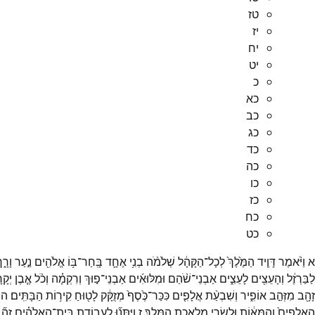
טז
יז
יח
יט
כ
כא
כב
כג
כד
כה
כו
כז
כח
כט
א
וַיֹּ֨אמֶר
דָּוִ֤יד
הַמֶּ֙לֶךְ֙
לְכָל־
הַקָּהָ֔ל
שְׁלֹמֹ֨ה
בְנִ֥י
אֶחָ֛ד
בָּֽחַר־
בּ֥וֹ
אֱלֹהִ֖ים
נַ֣עַר
וָרָ֑ך
לַבַּרְזֶ֔ל
וְהָעֵצִ֖ים
לָעֵצִ֑ים
אַבְנֵי־
שֹׁ֨הַם
וּמִלּוּאִ֜ים
אַבְנֵי־
פ֣וּךְ
וְרִקְמָ֗ה
וְכֹ֨ל
אֶ֧בֶן
יְקָר
זָהָ֖ב
מִזְּהַ֣ב
אוֹפִ֑יר
וְשִׁבְעַ֨ת
אֲלָפִ֤ים
כִּכַּר־
כֶּ֙סֶף֙
מְזֻקָּ֔ק
לָט֖וּחַ
קִיר֥וֹת
הַבָּתִּֽים׃
ה
הָאֲלָפִים֙
וְהַמֵּא֔וֹת
וּלְשָׂרֵ֖י
מְלֶ֥אכֶת
הַמֶּֽלֶךְ׃
ז
וַֽיִּתְּנ֞וּ
לַעֲבוֹדַ֣ת
בֵּית־
הָאֱלֹהִ֗ים
זָהָ֞