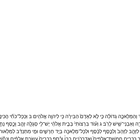
ְ
וְהַמְּלָאכָ֣ה
גְדוֹלָ֔ה
כִּ֣י
לֹ֤א
לְאָדָם֙
הַבִּירָ֔ה
כִּ֖י
לַיהוָ֥ה
אֱלֹהִֽים׃
ב
וּֽכְכָל־
כֹּחִ֞י
הֲכִינ֣
ָ֛ה
וְאַבְנֵי־
שַׁ֖יִשׁ
לָרֹֽב׃
ג
וְע֗וֹד
בִּרְצוֹתִי֙
בְּבֵ֣ית
אֱלֹהַ֔י
יֶשׁ־
לִ֥י
סְגֻלָּ֖ה
זָהָ֣ב
וָכָ֑סֶף
נָתַ֤
לַזָּהָ֤ב
לַזָּהָב֙
וְלַכֶּ֣סֶף
לַכֶּ֔סֶף
וּלְכָל־
מְלָאכָ֖ה
בְּיַ֣ד
חָרָשִׁ֑ים
וּמִ֣י
מִתְנַדֵּ֔ב
לְמַלֹּ֥אות
ב
כִּכָּרִ֣ים
חֲמֵֽשֶׁת־
אֲלָפִים֮
וַאֲדַרְכֹנִ֣ים
רִבּוֹ֒
וְכֶ֗סֶף
כִּכָּרִים֙
עֲשֶׂ֣רֶת
אֲלָפִ֔ים
וּנְחֹ֕ש