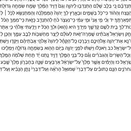
תְנַדְּבָ֔ם
כִּ֚י
בְּלֵ֣ב
שָׁלֵ֔ם
הִֽתְנַדְּב֖וּ
לַיהוָ֑ה
וְגַם֙
דָּוִ֣יד
הַמֶּ֔לֶךְ
שָׂמַ֖ח
שִׂמְחָ֥ה
גְדוֹלָֽה׃
הַנֵּ֣צַח
וְהַה֔וֹד
כִּי־
כֹ֖ל
בַּשָּׁמַ֣יִם
וּבָאָ֑רֶץ
לְךָ֤
יְהוָה֙
הַמַּמְלָכָ֔ה
וְהַמִּתְנַשֵּׂ֖א
לְכֹ֥ל ׀
לְר
ִפְאַרְתֶּֽךָ׃
יד
וְכִ֨י
מִ֤י
אֲנִי֙
וּמִ֣י
עַמִּ֔י
כִּֽי־
נַעְצֹ֣ר
כֹּ֔חַ
לְהִתְנַדֵּ֖ב
כָּזֹ֑את
כִּֽי־
מִמְּךָ֣
הַכֹּ֔ל
ֽוֹת־
לְךָ֥
בַ֖יִת
לְשֵׁ֣ם
קָדְשֶׁ֑ךָ
מִיָּדְךָ֥
היא
(
ה֖וּא
)
וּלְךָ֥
הַכֹּֽל׃
יז
וְיָדַ֣עְתִּי
אֱלֹהַ֔י
כִּ֤י
אַתָּה֙
חָ֤ק
וְיִשְׂרָאֵל֙
אֲבֹתֵ֔ינוּ
שֳׁמְרָה־
זֹּ֣את
לְעוֹלָ֔ם
לְיֵ֥צֶר
מַחְשְׁב֖וֹת
לְבַ֣ב
עַמֶּ֑ךָ
וְהָכֵ֥ן
לְב
ּ־
נָ֖א
אֶת־
יְהוָ֣ה
אֱלֹהֵיכֶ֑ם
וַיְבָרֲכ֣וּ
כָֽל־
הַקָּהָ֗ל
לַיהוָה֙
אֱלֹהֵ֣י
אֲבֹֽתֵיהֶ֔ם
וַיִּקְּד֧וּ
וַיִּֽשְׁתּ
ָל־
יִשְׂרָאֵֽל׃
כב
וַיֹּאכְל֨וּ
וַיִּשְׁתּ֜וּ
לִפְנֵ֧י
יְהוָ֛ה
בַּיּ֥וֹם
הַה֖וּא
בְּשִׂמְחָ֣ה
גְדוֹלָ֑ה
וַיַּמְלִ֤יכוּ
ש
וְכָל־
הַשָּׂרִים֙
וְהַגִּבֹּרִ֔ים
וְגַ֕ם
כָּל־
בְּנֵ֖י
הַמֶּ֣לֶךְ
דָּוִ֑יד
נָ֣תְנוּ
יָ֔ד
תַּ֖חַת
שְׁלֹמֹ֥ה
הַמֶּֽלֶךְ׃
שְׂרָאֵֽל׃
כז
וְהַיָּמִ֗ים
אֲשֶׁ֤ר
מָלַךְ֙
עַל־
יִשְׂרָאֵ֔ל
אַרְבָּעִ֖ים
שָׁנָ֑ה
בְּחֶבְר֤וֹן
מָלַךְ֙
שֶׁ֣בַע
ֲחרֹנִ֑ים
הִנָּ֣ם
כְּתוּבִ֗ים
עַל־
דִּבְרֵי֙
שְׁמוּאֵ֣ל
הָרֹאֶ֔ה
וְעַל־
דִּבְרֵי֙
נָתָ֣ן
הַנָּבִ֔יא
וְעַל־
דּ