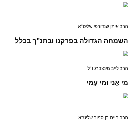
הרב איתן שנדורפי שליט"א
השמחה הגדולה בפרקנו ובתנ"ך בכלל
הרב לייב מינצברג ז"ל
מִי אֲנִי וּמִי עַמִּי
הרב חיים בן סניור שליט"א