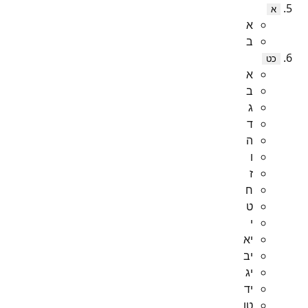
א
א
ב
כט
א
ב
ג
ד
ה
ו
ז
ח
ט
י
יא
יב
יג
יד
טו