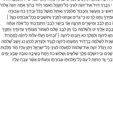
י
וַיְבָ֤רֶךְ
דָּוִיד֙
אֶת־
יְהוָ֔ה
לְעֵינֵ֖י
כָּל־
הַקָּהָ֑ל
וַיֹּ֣אמֶר
דָּוִ֗יד
בָּר֨וּךְ
אַתָּ֤ה
יְהוָה֙
אֱלֹהֵי֙
ֹֽאשׁ׃
יב
וְהָעֹ֤שֶׁר
וְהַכָּבוֹד֙
מִלְּפָנֶ֔יךָ
וְאַתָּה֙
מוֹשֵׁ֣ל
בַּכֹּ֔ל
וּבְיָדְךָ֖
כֹּ֣חַ
וּגְבוּרָ֑ה
וּמִיָּדְךָ֖
נָתַ֥נּוּ
לָֽךְ׃
טו
כִּֽי־
גֵרִ֨ים
אֲנַ֧חְנוּ
לְפָנֶ֛יךָ
וְתוֹשָׁבִ֖ים
כְּכָל־
אֲבֹתֵ֑ינוּ
כַּצֵּ֧ל ׀
בֹּחֵ֣ן
לֵבָ֔ב
וּמֵישָׁרִ֖ים
תִּרְצֶ֑ה
אֲנִ֗י
בְּיֹ֤שֶׁר
לְבָבִי֙
הִתְנַדַּ֣בְתִּי
כָל־
אֵ֔לֶּה
וְעַתָּ֗ה
ָבָ֖ם
אֵלֶֽיךָ׃
יט
וְלִשְׁלֹמֹ֣ה
בְנִ֗י
תֵּ֚ן
לֵבָ֣ב
שָׁלֵ֔ם
לִשְׁמוֹר֙
מִצְוֺתֶ֔יךָ
עֵדְוֺתֶ֖יךָ
וְחֻקֶּ֑יךָ
ַחֲו֛וּ
לַיהוָ֖ה
וְלַמֶּֽלֶךְ׃
כא
וַיִּזְבְּח֣וּ
לַיהוָ֣ה ׀
זְ֠בָחִים
וַיַּעֲל֨וּ
עֹל֜וֹת
לַיהוָ֗ה
לְֽמָחֳרַת֮
ֵׁנִית֙
לִשְׁלֹמֹ֣ה
בֶן־
דָּוִ֔יד
וַיִּמְשְׁח֧וּ
לַיהוָ֛ה
לְנָגִ֥יד
וּלְצָד֖וֹק
לְכֹהֵֽן׃
כג
וַיֵּ֣שֶׁב
שְׁ֠לֹמֹה
כה
וַיְגַדֵּ֨ל
יְהוָ֤ה
אֶת־
שְׁלֹמֹה֙
לְמַ֔עְלָה
לְעֵינֵ֖י
כָּל־
יִשְׂרָאֵ֑ל
וַיִּתֵּ֤ן
עָלָיו֙
ה֣וֹד
מַלְכ֔וּת
שָׁנִ֔ים
וּבִירוּשָׁלִַ֥ם
מָלַ֖ךְ
שְׁלֹשִׁ֥ים
וְשָׁלֽוֹשׁ׃
כח
וַיָּ֙מָת֙
בְּשֵׂיבָ֣ה
טוֹבָ֔ה
שְׂבַ֥ע
יָמִ֖ים
ִבְרֵ֖י
גָּ֥ד
הַחֹזֶֽה׃
ל
עִ֥ם
כָּל־
מַלְכוּת֖וֹ
וּגְבוּרָת֑וֹ
וְהָעִתִּ֗ים
אֲשֶׁ֨ר
עָבְר֤וּ
עָלָיו֙