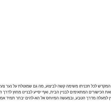
 המקדש לכל תכניתו משימה קשה לביצוע, מה גם שמוטלת על נער צעי
ים המתאימים לבניין הבית, ואף יסייע לבניינו מחוץ לדרך הטבע, "כִּ֣י לֹ֤א
ין למעלה מדרך הטבע, ובמעשה המיוחס אל הא-להים יבחר תמיד אמצע