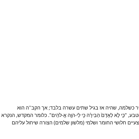
ר כשלמה, שהיה אז בגיל שתים עשרה בלבד; אך הקב''ה הוא
 לְאָדָם֙ הַבִּירָ֔ה כִּ֖י לַי-הוָ֥ה אֱ-לֹהִֽים׃". כלומר המקדש, הנקרא
יים חלושי החומר ושלמי (מלשון שלמים) הצורה שיחול עליהם