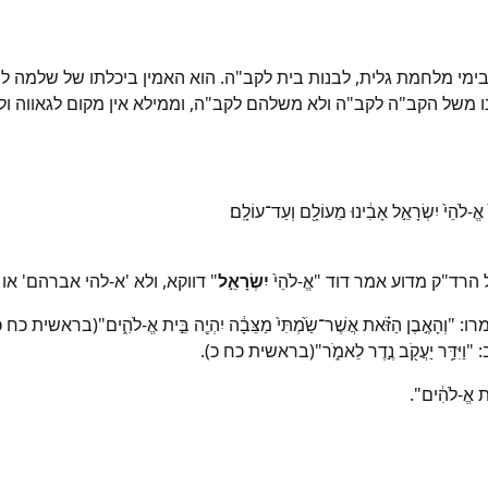
 בימי מלחמת גלית, לבנות בית לקב"ה. הוא האמין ביכלתו של שלמה
ו משל הקב"ה לקב"ה ולא משלהם לקב"ה, וממילא אין מקום לגאווה ול
ה֙ אֱ-לֹהֵי֙ יִשְׂרָאֵ֣ל אָבִ֔ינוּ מֵעוֹלָ֖ם וְעַד־עוֹלָֽם׃
אל הרד"ק מדוע אמר דוד "אֱ-לֹהֵי֙
יִשְׂרָאֵ֣ל
" דווקא, ולא 'א-להי אברהם' או
ֶן הַזֹּ֗את אֲשֶׁר־שַׂ֙מְתִּי֙ מַצֵּבָ֔ה יִהְיֶ֖ה בֵּ֣ית אֱ-לֹהִ֑ים"(
֥ר יַעֲקֹ֖ב נֶ֣דֶר לֵאמֹ֑ר"(בראשית כח כ).
ֱ-לֹהִ֔ים".