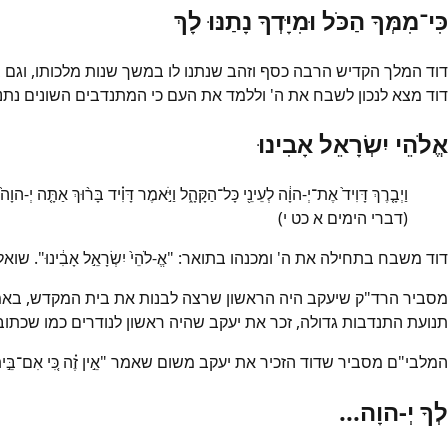
כִּי־מִמְּךָ הַכֹּל וּמִיָּדְךָ נָתַנּוּ לָךְ
דוד המלך הקדיש הרבה כסף וזהב שנתנו לו במשך שנות מלכותו, וגם
דוד מצא לנכון לשבח את ה' וללמד את העם כי המתנדבים השונים נתנ
אֱלֹהֵי יִשְׂרָאֵל אָבִינוּ
וַיְבָ֤רֶךְ דָּוִיד֙ אֶת־יְ-הוָ֔ה לְעֵינֵ֖י כָּל־הַקָּהָ֑ל וַיֹּ֣אמֶר דָּוִ֗יד בָּר֨וּךְ אַתָּ֤ה יְ-הוָ
(דברי הימים א כט י)
דוד משבח בתחילה את ה' ומכנהו בתואר: "אֱ-לֹהֵי֙ יִשְׂרָאֵ֣ל אָבִ֔ינוּ". שו
מסביר הרד"ק שיעקב היה הראשון שרצה לבנות את בית המקדש, באמרו: "וְהָאֶ֣ב
תנועת התנדבות גדולה, זכר את יעקב שהיה ראשון לנודרים כמו שכתוב: "וַיִּדַּ
המלבי"ם מסביר שדוד הזכיר את יעקב משום שאמר "אֵ֣ין זֶ֗ה כִּ֚י אִם־בֵּ֣ית א
לְךָ יְ-הוָה...