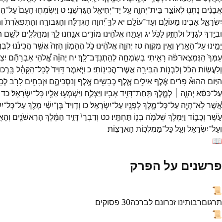
אֲבָנִ֔ים
נָתְנ֖וּ
לְאוֹצַ֣ר
בֵּית־
יְהוָ֑ה
עַ֥ל
יַד־
יְחִיאֵ֖ל
הַגֵּרְשֻׁנִּֽי׃
ט
וַיִּשְׂמְח֤וּ
הָעָם֙
עַל־
הִֽ
יִשְׂרָאֵ֣ל
אָבִ֔ינוּ
מֵעוֹלָ֖ם
וְעַד־
עוֹלָֽם׃
יא
לְךָ֣
יְ֠הוָה
הַגְּדֻלָּ֨ה
וְהַגְּבוּרָ֤ה
וְהַתִּפְאֶ֙רֶת֙
וְ
וּבְיָ֣דְךָ֔
לְגַדֵּ֥ל
וּלְחַזֵּ֖ק
לַכֹּֽל׃
יג
וְעַתָּ֣ה
אֱלֹהֵ֔ינוּ
מוֹדִ֥ים
אֲנַ֖חְנוּ
לָ֑ךְ
וּֽמְהַֽלְלִ֖ים
לְשֵׁ֥ם
תּ
יָמֵ֛ינוּ
עַל־
הָאָ֖רֶץ
וְאֵ֥ין
מִקְוֶֽה׃
טז
יְהוָ֣ה
אֱלֹהֵ֔ינוּ
כֹּ֣ל
הֶהָמ֤וֹן
הַזֶּה֙
אֲשֶׁ֣ר
הֲכִינֹ֔נוּ
לִבְנ
עַמְּךָ֙
הַנִּמְצְאוּ־
פֹ֔ה
רָאִ֥יתִי
בְשִׂמְחָ֖ה
לְהִֽתְנַדֶּב־
לָֽךְ׃
יח
יְהוָ֗ה
אֱ֠לֹהֵי
אַבְרָהָ֞ם
יִצְ
וְלַעֲשׂ֣וֹת
הַכֹּ֔ל
וְלִבְנ֖וֹת
הַבִּירָ֥ה
אֲשֶׁר־
הֲכִינֽוֹתִי׃
כ
וַיֹּ֤אמֶר
דָּוִיד֙
לְכָל־
הַקָּהָ֔ל
בָּֽרְכו
הַיּ֣וֹם
הַהוּא֒
פָּרִ֨ים
אֶ֜לֶף
אֵילִ֥ים
אֶ֛לֶף
כְּבָשִׂ֥ים
אֶ֖לֶף
וְנִסְכֵּיהֶ֑ם
וּזְבָחִ֥ים
לָרֹ֖ב
לְכ
עַל־
כִּסֵּ֨א
יְהוָ֧ה ׀
לְמֶ֛לֶךְ
תַּֽחַת־
דָּוִ֥יד
אָבִ֖יו
וַיַּצְלַ֑ח
וַיִּשְׁמְע֥וּ
אֵלָ֖יו
כָּל־
יִשְׂרָאֵֽל׃
כד
אֲ֠שֶׁר
לֹֽא־
הָיָ֧ה
עַל־
כָּל־
מֶ֛לֶךְ
לְפָנָ֖יו
עַל־
יִשְׂרָאֵֽל׃
כו
וְדָוִיד֙
בֶּן־
יִשָׁ֔י
מָלַ֖ךְ
עַל־
כָּל־
יִ
עֹ֣שֶׁר
וְכָב֑וֹד
וַיִּמְלֹ֛ךְ
שְׁלֹמֹ֥ה
בְנ֖וֹ
תַּחְתָּֽיו׃
כט
וְדִבְרֵי֙
דָּוִ֣יד
הַמֶּ֔לֶךְ
הָרִאשֹׁנִ֖ים
וְהָא
וְעַל־
יִשְׂרָאֵ֔ל
וְעַ֖ל
כָּל־
מַמְלְכ֥וֹת
הָאֲרָצֽוֹת׃
📖
פרשנים על הפרק
📜
תרגום
רבותינו זכרונם לברכה
30
פסוקים
📜