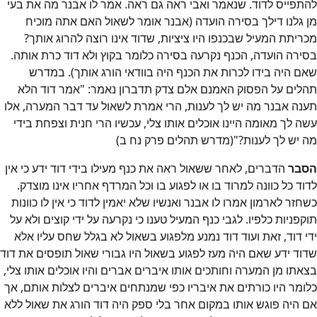
להתפייס לדוד. שנאמר ואבי ראה גם ראה. אמר לו אבנר מה את בעי
מן גלנו דילך בסירה הועדה (אבנר אומר לשאול האם אתה מוכיח
מכריתת המעיל שבכנפו היו ציציות, שדוד אינו רוצה להרוג אותך?
בסירה הועדה, הכנף נקרעה בסירה כלומר בקוץ ולא דוד כרת אותה.
שאם היה בידו לכרות את הכנף היה בוודאי הורג אותך). במדרש
תהלים על הפסוק האמנם אלם צדק תדברון נאמר: "אמר דוד הלא
תענה אבנר מה יש לך לענות, הרי אמרת לשאול עד דבר המערה, אלו
עשה לך מאומה היינו אוכלים אותו צלי, עכשיו הרי חנית וצפחת בידי
מה יש לך לענות?"(מדרש תהלים פרק נח ב)
הסבר
הדברים, לאחר ששאול ראה את כנף מעילו בידי דוד ידע כי אין
לדוד כל כוונה למרוד בו או לפגוע בו וכל המרדף אחריו אינו מוצדק.
כשחזר לארמון אמרו לו אבנר ואנשיו שלא יאמין לדוד כי אין לו כוונות
תוקפניות כלפיו. לגבי כנף המעיל טענו כי נקרעה על ידי קוצים ולא על
ידי דוד, זאת ועוד דוד נמנע מלפגוע בשאול לא בגלל שחס עליו אלא
שדוד ידע שאם היה מעז לפגוע בשאול היו גבורי שאול תופסים את דוד
בצאתו מן המערה וחותכים אותו איברים אברים והיו אוכלים אותו צלי,
כלומר היו כורתים את איבריו כפי שמנתחים איברים לצלות אותם, אך
אם היה פוגש אותו במקום אחר בלי ספק היה דוד הורג את שאול ללא