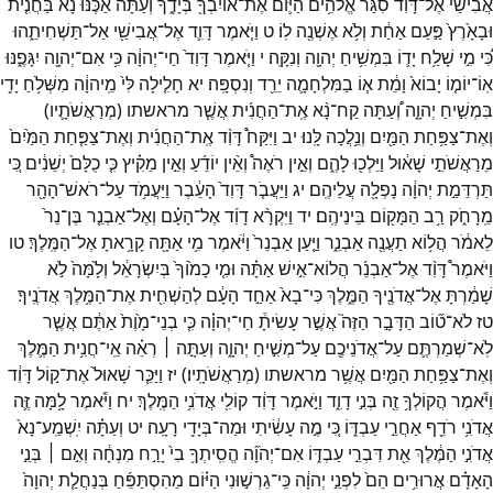
אֲבִישַׁי֙
אֶל־
דָּוִ֔ד
סִגַּ֨ר
אֱלֹהִ֥ים
הַיּ֛וֹם
אֶת־
אוֹיִבְךָ֖
בְּיָדֶ֑ךָ
וְעַתָּה֩
אַכֶּ֨נּוּ
נָ֜א
בַּחֲנִ֤ית
וּבָאָ֙רֶץ֙
פַּ֣עַם
אַחַ֔ת
וְלֹ֥א
אֶשְׁנֶ֖ה
לֽוֹ׃
ט
וַיֹּ֧אמֶר
דָּוִ֛ד
אֶל־
אֲבִישַׁ֖י
אַל־
תַּשְׁחִיתֵ֑הוּ
כִּ֠י
מִ֣י
שָׁלַ֥ח
יָד֛וֹ
בִּמְשִׁ֥יחַ
יְהוָ֖ה
וְנִקָּֽה׃
י
וַיֹּ֤אמֶר
דָּוִד֙
חַי־
יְהוָ֔ה
כִּ֥י
אִם־
יְהוָ֖ה
יִגָּפֶ֑נּוּ
אֽוֹ־
יוֹמ֤וֹ
יָבוֹא֙
וָמֵ֔ת
א֧וֹ
בַמִּלְחָמָ֛ה
יֵרֵ֖ד
וְנִסְפָּֽה׃
יא
חָלִ֤ילָה
לִּי֙
מֵֽיהוָ֔ה
מִשְּׁלֹ֥חַ
יָדִ֖י
בִּמְשִׁ֣יחַ
יְהוָ֑ה
וְ֠עַתָּה
קַח־
נָ֨א
אֶֽת־
הַחֲנִ֜ית
אֲשֶׁ֧ר
מראשתו
(
מְרַאֲשֹׁתָ֛יו
)
וְאֶת־
צַפַּ֥חַת
הַמַּ֖יִם
וְנֵ֥לֲכָה
לָּֽנוּ׃
יב
וַיִּקַּח֩
דָּוִ֨ד
אֶֽת־
הַחֲנִ֜ית
וְאֶת־
צַפַּ֤חַת
הַמַּ֙יִם֙
מֵרַאֲשֹׁתֵ֣י
שָׁא֔וּל
וַיֵּלְכ֖וּ
לָהֶ֑ם
וְאֵ֣ין
רֹאֶה֩
וְאֵ֨ין
יוֹדֵ֜עַ
וְאֵ֣ין
מֵקִ֗יץ
כִּ֤י
כֻלָּם֙
יְשֵׁנִ֔ים
כִּ֚י
תַּרְדֵּמַ֣ת
יְהוָ֔ה
נָפְלָ֖ה
עֲלֵיהֶֽם׃
יג
וַיַּעֲבֹ֤ר
דָּוִד֙
הָעֵ֔בֶר
וַיַּעֲמֹ֥ד
עַל־
רֹאשׁ־
הָהָ֖ר
מֵֽרָחֹ֑ק
רַ֥ב
הַמָּק֖וֹם
בֵּינֵיהֶֽם׃
יד
וַיִּקְרָ֨א
דָוִ֜ד
אֶל־
הָעָ֗ם
וְאֶל־
אַבְנֵ֤ר
בֶּן־
נֵר֙
לֵאמֹ֔ר
הֲל֥וֹא
תַעֲנֶ֖ה
אַבְנֵ֑ר
וַיַּ֤עַן
אַבְנֵר֙
וַיֹּ֔אמֶר
מִ֥י
אַתָּ֖ה
קָרָ֥אתָ
אֶל־
הַמֶּֽלֶךְ׃
טו
וַיֹּאמֶר֩
דָּוִ֨ד
אֶל־
אַבְנֵ֜ר
הֲלוֹא־
אִ֣ישׁ
אַתָּ֗ה
וּמִ֤י
כָמ֙וֹךָ֙
בְּיִשְׂרָאֵ֔ל
וְלָ֙מָּה֙
לֹ֣א
שָׁמַ֔רְתָּ
אֶל־
אֲדֹנֶ֖יךָ
הַמֶּ֑לֶךְ
כִּי־
בָא֙
אַחַ֣ד
הָעָ֔ם
לְהַשְׁחִ֖ית
אֶת־
הַמֶּ֥לֶךְ
אֲדֹנֶֽיךָ׃
טז
לֹא־
ט֞וֹב
הַדָּבָ֣ר
הַזֶּה֮
אֲשֶׁ֣ר
עָשִׂיתָ֒
חַי־
יְהוָ֗ה
כִּ֤י
בְנֵי־
מָ֙וֶת֙
אַתֶּ֔ם
אֲשֶׁ֧ר
לֹֽא־
שְׁמַרְתֶּ֛ם
עַל־
אֲדֹנֵיכֶ֖ם
עַל־
מְשִׁ֣יחַ
יְהוָ֑ה
וְעַתָּ֣ה ׀
רְאֵ֗ה
אֵֽי־
חֲנִ֥ית
הַמֶּ֛לֶךְ
וְאֶת־
צַפַּ֥חַת
הַמַּ֖יִם
אֲשֶׁ֥ר
מראשתו
(
מְרַאֲשֹׁתָֽיו׃
)
יז
וַיַּכֵּ֤ר
שָׁאוּל֙
אֶת־
ק֣וֹל
דָּוִ֔ד
וַיֹּ֕אמֶר
הֲקוֹלְךָ֥
זֶ֖ה
בְּנִ֣י
דָוִ֑ד
וַיֹּ֣אמֶר
דָּוִ֔ד
קוֹלִ֖י
אֲדֹנִ֥י
הַמֶּֽלֶךְ׃
יח
וַיֹּ֕אמֶר
לָ֥מָּה
זֶּ֛ה
אֲדֹנִ֥י
רֹדֵ֖ף
אַחֲרֵ֣י
עַבְדּ֑וֹ
כִּ֚י
מֶ֣ה
עָשִׂ֔יתִי
וּמַה־
בְּיָדִ֖י
רָעָֽה׃
יט
וְעַתָּ֗ה
יִֽשְׁמַֽע־
נָא֙
אֲדֹנִ֣י
הַמֶּ֔לֶךְ
אֵ֖ת
דִּבְרֵ֣י
עַבְדּ֑וֹ
אִם־
יְהוָ֞ה
הֱסִֽיתְךָ֥
בִי֙
יָרַ֣ח
מִנְחָ֔ה
וְאִ֣ם ׀
בְּנֵ֣י
הָאָדָ֗ם
אֲרוּרִ֥ים
הֵם֙
לִפְנֵ֣י
יְהוָ֔ה
כִּֽי־
גֵרְשׁ֣וּנִי
הַיּ֗וֹם
מֵהִסְתַּפֵּ֜חַ
בְּנַחֲלַ֤ת
יְהוָה֙