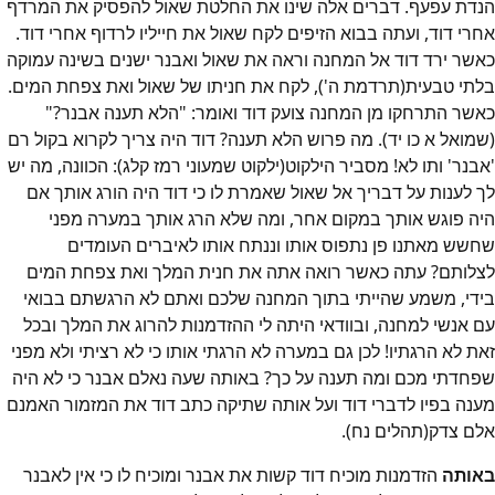
הנדת עפעף. דברים אלה שינו את החלטת שאול להפסיק את המרדף
אחרי דוד, ועתה בבוא הזיפים לקח שאול את חייליו לרדוף אחרי דוד.
כאשר ירד דוד אל המחנה וראה את שאול ואבנר ישנים בשינה עמוקה
בלתי טבעית(תרדמת ה'), לקח את חניתו של שאול ואת צפחת המים.
כאשר התרחקו מן המחנה צועק דוד ואומר: "הלא תענה אבנר?"
(שמואל א כו יד). מה פרוש הלא תענה? דוד היה צריך לקרוא בקול רם
'אבנר' ותו לא! מסביר הילקוט(ילקוט שמעוני רמז קלג): הכוונה, מה יש
לך לענות על דבריך אל שאול שאמרת לו כי דוד היה הורג אותך אם
היה פוגש אותך במקום אחר, ומה שלא הרג אותך במערה מפני
שחשש מאתנו פן נתפוס אותו וננתח אותו לאיברים העומדים
לצלותם? עתה כאשר רואה אתה את חנית המלך ואת צפחת המים
בידי, משמע שהייתי בתוך המחנה שלכם ואתם לא הרגשתם בבואי
עם אנשי למחנה, ובוודאי היתה לי ההזדמנות להרוג את המלך ובכל
זאת לא הרגתיו! לכן גם במערה לא הרגתי אותו כי לא רציתי ולא מפני
שפחדתי מכם ומה תענה על כך? באותה שעה נאלם אבנר כי לא היה
מענה בפיו לדברי דוד ועל אותה שתיקה כתב דוד את המזמור האמנם
אלם צדק(תהלים נח).
באותה
הזדמנות מוכיח דוד קשות את אבנר ומוכיח לו כי אין לאבנר