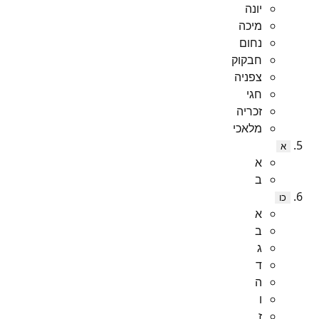
יונה
מיכה
נחום
חבקוק
צפניה
חגי
זכריה
מלאכי
א
א
ב
כו
א
ב
ג
ד
ה
ו
ז