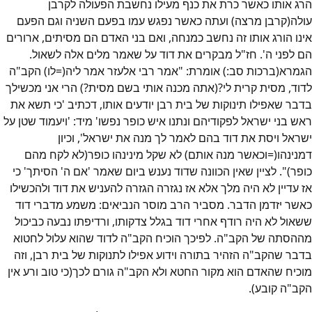
הרג אותו כאשר כרת את כנף מעילו נחשבת הפעולה לקרבן
עולה(קרבן מרצה) ועתה כאשר נפגש עמו בפעם השניה וגם הפעם
אינו הורג אותו זה נחשב כמנחה, ואם בני האדם הם מסיתים, ארורים
הם לפני ה'. חז"ל מבקרים את דוד על שאמר מלים אלה לשאול.
הגמרא(ברכות סב:) אומרת: "אמר רבי אלעזר אמר ליה(=לו) הקב"ה
לדוד, מסית קרית לי?(אתה מכנה אותי בשם מסית?) הרי אני מכשילך
בדבר שאפילו תינוקות של בית רבן יודעים אותו, דכתיב 'כי תשא את
ראש בני ישראל לפקודיהם ונתנו איש כופר נפשו' מיד: 'ויעמוד שטן על
ישראל ויסת את דוד בהם לאמר לך מנה את ישראל', וכיון
דמנינהו(=וכאשר מנה אותם) לא שקל מינינהו כופר(לא לקח מהם
כופר)". לציין שאין הכוונה שדוד נענש ביום שאמר 'אם ה' הסיתך' כי
אז עדיין לא היה מלך אלא אז נגזרה הגזרה להעניש את דוד ולהכשילו
כאשר יזדמן הדבר. מסביר הרב מוסר הנביאים: משמע מדברי דוד
ששאול לא היה רודף אחרי דוד בגלל צדקותו, ורדיפתו נבעה כביכול
מההסתה של הקב"ה. לפיכך הוכיח הקב"ה לדוד שהוא עלול לחטוא
בדבר שהקב"ה הזהיר בתורה וידוע אפילו לתנוקות של בית רבן, וזה
מוכיח שהאדם הוא מקור החטא ולא הקב"ה גורם לכך(כי טוב ורע אין
הקב"ה קובע).