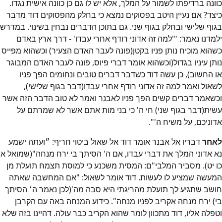
כוונה ברדיפתו לשמור על המלך, אלא יש לו גם כן כוונה אישית נגדו.
כיצד? אם נעיין היטב בפסוקים נמצא כי בחלק מהפסוקים דוד מדבר
בגוף שלישי ובחלק בגוף שני. גם בתוכן הדברים נבחין בשינוי. במדרש
ילמדנו נאמר: "'למה זה אדוני רודף אחרי עבדו' - דרך ארץ באדם
כשהוא מוכיח נותן פניו בקטן(פונה לעבר האדם הצעיר) וכשהוא מפייס
נותן עיניו בגדול(וכשהוא אומר דברי פיוס, פונה לעבר האדם המבוגר
או החשוב), כן עשה דוד כשדבר דברים טובים ונחומים הפך פניו
לשאול ואמר למה זה אדוני רודף אחרי עבדו(דבר בגוף שלישי),
וכשאמר דברים קשים הפך פניו לאבנר ואמר לא טוב הדבר הזה אשר
עשית(דבר בגוף שני) חי ה' כי בני מות אתם אשר לא שמרתם על
אדוניכם, על משיח ה'".
לאחר
דבריו אל אבנר אומר דוד אל שאול ביטוי חריף: ״ועתה ישמע
נא אדוני המלך את דברי עבדו, אם ה' הסיתך בי ירח מנחה"(שמואל א
כו יט). מסביר המלבי"ם: המסית משכנע כי למוסת תצמח תועלת מן
המעשה שמציע לו לעשות. דוד אומר לשאול: "אם המחשבה שאתה
חושב שתגיע לך תועלת מהריגתי היא סבה מה'(לכן נאמר ה׳ הסיתך
בי) ירח מנחה אקריב לפניו מנחה". כידוע המנחה באה עם הקרבן
וטפלה אליו, דוד מתכוון לומר שהוא הקריב כבר עולה. דהיינו בזה שלא