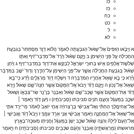
כו
כז
כח
כט
ל
לא
א
וַיָּבֹ֤אוּ
הַזִּפִים֙
אֶל־
שָׁא֔וּל
הַגִּבְעָ֖תָה
לֵאמֹ֑ר
הֲל֨וֹא
דָוִ֤ד
מִסְתַּתֵּר֙
בְּגִבְעַ֣ת
הַחֲכִילָ֔ה
עַ֖ל
פְּנֵ֥י
הַיְשִׁימֹֽן׃
ב
וַיָּ֣קָם
שָׁא֗וּל
וַיֵּ֙רֶד֙
אֶל־
מִדְבַּר־
זִ֔יף
וְאִתּ֛וֹ
שְׁלֹֽשֶׁת־
אֲלָפִ֥ים
אִ֖ישׁ
בְּחוּרֵ֣י
יִשְׂרָאֵ֑ל
לְבַקֵּ֥שׁ
אֶת־
דָּוִ֖ד
בְּמִדְבַּר־
זִֽיף׃
ג
וַיִּ֨חַן
שָׁא֜וּל
בְּגִבְעַ֣ת
הַחֲכִילָ֗ה
אֲשֶׁ֛ר
עַל־
פְּנֵ֥י
הַיְשִׁימֹ֖ן
עַל־
הַדָּ֑רֶךְ
וְדָוִד֙
יֹשֵׁ֣ב
בַּמִּדְבָּ֔ר
וַיַּ֕רְא
כִּ֣י
בָ֥א
שָׁא֛וּל
אַחֲרָ֖יו
הַמִּדְבָּֽרָה׃
ד
וַיִּשְׁלַ֥ח
דָּוִ֖ד
מְרַגְּלִ֑ים
וַיֵּ֕דַע
כִּֽי־
בָ֥א
שָׁא֖וּל
אֶל־
נָכֽוֹן׃
ה
וַיָּ֣קָם
דָּוִ֗ד
וַיָּבֹא֮
אֶֽל־
הַמָּקוֹם֮
אֲשֶׁ֣ר
חָנָה־
שָׁ֣ם
שָׁאוּל֒
וַיַּ֣רְא
דָּוִ֗ד
אֶת־
הַמָּקוֹם֙
אֲשֶׁ֣ר
שָֽׁכַב־
שָׁ֣ם
שָׁא֔וּל
וְאַבְנֵ֥ר
בֶּן־
נֵ֖ר
שַׂר־
צְבָא֑וֹ
וְשָׁאוּל֙
שֹׁכֵ֣ב
בַּמַּעְגָּ֔ל
וְהָעָ֖ם
חֹנִ֥ים
סביבתו
(
סְבִיבֹתָֽיו׃
)
ו
וַיַּ֨עַן
דָּוִ֜ד
וַיֹּ֣אמֶר ׀
אֶל־
אֲחִימֶ֣לֶךְ
הַחִתִּ֗י
וְאֶל־
אֲבִישַׁ֨י
בֶּן־
צְרוּיָ֜ה
אֲחִ֤י
יוֹאָב֙
לֵאמֹ֔ר
מִֽי־
יֵרֵ֥ד
אִתִּ֛י
אֶל־
שָׁא֖וּל
אֶל־
הַֽמַּחֲנֶ֑ה
וַיֹּ֣אמֶר
אֲבִישַׁ֔י
אֲנִ֖י
אֵרֵ֥ד
עִמָּֽךְ׃
ז
וַיָּבֹא֩
דָוִ֨ד
וַאֲבִישַׁ֥י ׀
אֶל־
הָעָם֮
לַיְלָה֒
וְהִנֵּ֣ה
שָׁא֗וּל
שֹׁכֵ֤ב
יָשֵׁן֙
בַּמַּעְגָּ֔ל
וַחֲנִית֥וֹ
מְעוּכָֽה־
בָאָ֖רֶץ
מראשתו
(
מְרַאֲשֹׁתָ֑יו
)
וְאַבְנֵ֣ר
וְהָעָ֔ם
שֹׁכְבִ֖ים
סביבתו
(
סְבִיבֹתָֽיו׃
)
ח
וַיֹּ֤אמֶר