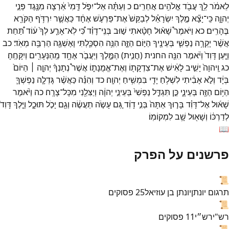
לֵאמֹ֔ר
לֵ֥ךְ
עֲבֹ֖ד
אֱלֹהִ֥ים
אֲחֵרִֽים׃
כ
וְעַתָּ֗ה
אַל־
יִפֹּ֤ל
דָּֽמִי֙
אַ֔רְצָה
מִנֶּ֖גֶד
פְּנֵ֣י
יְהוָ֑ה
כִּֽי־
יָצָ֞א
מֶ֣לֶךְ
יִשְׂרָאֵ֗ל
לְבַקֵּשׁ֙
אֶת־
פַּרְעֹ֣שׁ
אֶחָ֔ד
כַּאֲשֶׁ֛ר
יִרְדֹּ֥ף
הַקֹּרֵ֖א
בֶּהָרִֽים׃
כא
וַיֹּאמֶר֩
שָׁא֨וּל
חָטָ֜אתִי
שׁ֣וּב
בְּנִֽי־
דָוִ֗ד
כִּ֠י
לֹֽא־
אָרַ֤ע
לְךָ֙
ע֔וֹד
תַּ֠חַת
אֲשֶׁ֨ר
יָקְרָ֥ה
נַפְשִׁ֛י
בְּעֵינֶ֖יךָ
הַיּ֣וֹם
הַזֶּ֑ה
הִנֵּ֥ה
הִסְכַּ֛לְתִּי
וָאֶשְׁגֶּ֖ה
הַרְבֵּ֥ה
מְאֹֽד׃
כב
וַיַּ֤עַן
דָּוִד֙
וַיֹּ֔אמֶר
הִנֵּ֖ה
החנית
(
חֲנִ֣ית
)
הַמֶּ֑לֶךְ
וְיַעֲבֹ֛ר
אֶחָ֥ד
מֵֽהַנְּעָרִ֖ים
וְיִקָּחֶֽהָ׃
כג
וַֽיהוָה֙
יָשִׁ֣יב
לָאִ֔ישׁ
אֶת־
צִדְקָת֖וֹ
וְאֶת־
אֱמֻנָת֑וֹ
אֲשֶׁר֩
נְתָנְךָ֨
יְהוָ֤ה ׀
הַיּוֹם֙
בְּיָ֔ד
וְלֹ֣א
אָבִ֔יתִי
לִשְׁלֹ֥חַ
יָדִ֖י
בִּמְשִׁ֥יחַ
יְהוָֽה׃
כד
וְהִנֵּ֗ה
כַּאֲשֶׁ֨ר
גָּדְלָ֧ה
נַפְשְׁךָ֛
הַיּ֥וֹם
הַזֶּ֖ה
בְּעֵינָ֑י
כֵּ֣ן
תִּגְדַּ֤ל
נַפְשִׁי֙
בְּעֵינֵ֣י
יְהוָ֔ה
וְיַצִּלֵ֖נִי
מִכָּל־
צָרָֽה׃
כה
וַיֹּ֨אמֶר
שָׁא֜וּל
אֶל־
דָּוִ֗ד
בָּר֤וּךְ
אַתָּה֙
בְּנִ֣י
דָוִ֔ד
גַּ֚ם
עָשֹׂ֣ה
תַעֲשֶׂ֔ה
וְגַ֖ם
יָכֹ֣ל
תּוּכָ֑ל
וַיֵּ֤לֶךְ
דָּוִד֙
לְדַרְכּ֔וֹ
וְשָׁא֖וּל
שָׁ֥ב
לִמְקוֹמֽוֹ׃
📖
פרשנים על הפרק
📜
תרגום יונתן
יונתן בן עוזיאל
25
פסוקים
📜
רש"י
רש״י
11
פסוקים
📜