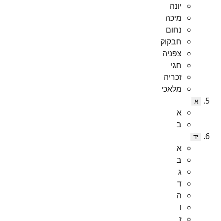
יונה
מיכה
נחום
חבקוק
צפניה
חגי
זכריה
מלאכי
א
א
ב
יד
א
ב
ג
ד
ה
ו
ז