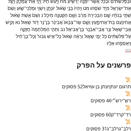
וּבַפְּלִשְׁתִּ֔ים
וּבְכֹ֥ל
אֲשֶׁר־
יִפְנֶ֖ה
יַרְשִֽׁיעַ׃
מח
וַיַּ֣עַשׂ
חַ֔יִל
וַיַּ֖ךְ
אֶת־
עֲמָלֵ֑ק
וַיַּצֵּ֥ל
אֶת־
יִשְׂרָאֵ֖ל
מִיַּ֥ד
שֹׁסֵֽהוּ׃
מט
וַיִּֽהְיוּ֙
בְּנֵ֣י
שָׁא֔וּל
יוֹנָתָ֥ן
וְיִשְׁוִ֖י
וּמַלְכִּי־
שׁ֑וּעַ
וְשֵׁם֙
שְׁתֵּ֣י
בְנֹתָ֔יו
שֵׁ֤ם
הַבְּכִירָה֙
מֵרַ֔ב
וְשֵׁ֥ם
הַקְּטַנָּ֖ה
מִיכַֽל׃
נ
וְשֵׁם֙
אֵ֣שֶׁת
שָׁא֔וּל
אֲחִינֹ֖עַם
בַּת־
אֲחִימָ֑עַץ
וְשֵׁ֤ם
שַׂר־
צְבָאוֹ֙
אֲבִינֵ֔ר
בֶּן־
נֵ֖ר
דּ֥וֹד
שָׁאֽוּל׃
נא
וְקִ֧ישׁ
אֲבִֽי־
שָׁא֛וּל
וְנֵ֥ר
אֲבִֽי־
אַבְנֵ֖ר
בֶּן־
אֲבִיאֵֽל׃
נב
וַתְּהִ֤י
הַמִּלְחָמָה֙
חֲזָקָ֣ה
עַל־
פְּלִשְׁתִּ֔ים
כֹּ֖ל
יְמֵ֣י
שָׁא֑וּל
וְרָאָ֨ה
שָׁא֜וּל
כָּל־
אִ֤ישׁ
גִּבּוֹר֙
וְכָל־
בֶּן־
חַ֔יִל
וַיַּאַסְפֵ֖הוּ
אֵלָֽיו׃
📖
פרשנים על הפרק
📜
תרגום יונתן
יונתן בן עוזיאל
52
פסוקים
📜
רש"י
רש״י
46
פסוקים
📜
רד"ק
רד"ק
60
פסוקים
📜
רלב"ג
רלב"ג
31
פסוקים