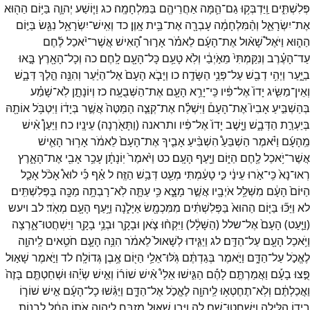
פְּלִשְׁתִּ֑ים
וַֽיַּדְבְּק֥וּ
גַם־
הֵ֛מָּה
אַחֲרֵיהֶ֖ם
בַּמִּלְחָמָֽה׃
כג
וַיּ֧וֹשַׁע
יְהוָ֛ה
בַּיּ֥וֹם
הַה֖וּא
אֶת־
יִשְׂרָאֵ֑ל
וְהַ֨מִּלְחָמָ֔ה
עָבְרָ֖ה
אֶת־
בֵּ֥ית
אָֽוֶן׃
כד
וְאִֽישׁ־
יִשְׂרָאֵ֥ל
נִגַּ֖שׂ
בַּיּ֣וֹם
הַה֑וּא
וַיֹּאֶל֩
שָׁא֨וּל
אֶת־
הָעָ֜ם
לֵאמֹ֗ר
אָר֣וּר
הָ֠אִישׁ
אֲשֶׁר־
יֹ֨אכַל
לֶ֜חֶם
עַד־
הָעֶ֗רֶב
וְנִקַּמְתִּי֙
מֵאֹ֣יְבַ֔י
וְלֹֽא
טָעַ֥ם
כָּל־
הָעָ֖ם
לָֽחֶם׃
כה
וְכָל־
הָאָ֖רֶץ
בָּ֣אוּ
בַיָּ֑עַר
וַיְהִ֥י
דְבַ֖שׁ
עַל־
פְּנֵ֥י
הַשָּׂדֶֽה׃
כו
וַיָּבֹ֤א
הָעָם֙
אֶל־
הַיַּ֔עַר
וְהִנֵּ֖ה
הֵ֣לֶךְ
דְּבָ֑שׁ
וְאֵין־
מַשִּׂ֤יג
יָדוֹ֙
אֶל־
פִּ֔יו
כִּֽי־
יָרֵ֥א
הָעָ֖ם
אֶת־
הַשְּׁבֻעָֽה׃
כז
וְיוֹנָתָ֣ן
לֹֽא־
שָׁמַ֗ע
בְּהַשְׁבִּ֣יעַ
אָבִיו֮
אֶת־
הָעָם֒
וַיִּשְׁלַ֗ח
אֶת־
קְצֵ֤ה
הַמַּטֶּה֙
אֲשֶׁ֣ר
בְּיָד֔וֹ
וַיִּטְבֹּ֥ל
אוֹתָ֖הּ
בְּיַעְרַ֣ת
הַדְּבָ֑שׁ
וַיָּ֤שֶׁב
יָדוֹ֙
אֶל־
פִּ֔יו
ותראנה
(
וַתָּאֹ֖רְנָה
)
עֵינָֽיו׃
כח
וַיַּעַן֩
אִ֨ישׁ
מֵֽהָעָ֜ם
וַיֹּ֗אמֶר
הַשְׁבֵּעַ֩
הִשְׁבִּ֨יעַ
אָבִ֤יךָ
אֶת־
הָעָם֙
לֵאמֹ֔ר
אָר֥וּר
הָאִ֛ישׁ
אֲשֶׁר־
יֹ֥אכַל
לֶ֖חֶם
הַיּ֑וֹם
וַיָּ֖עַף
הָעָֽם׃
כט
וַיֹּ֙אמֶר֙
יֽוֹנָתָ֔ן
עָכַ֥ר
אָבִ֖י
אֶת־
הָאָ֑רֶץ
רְאוּ־
נָא֙
כִּֽי־
אֹ֣רוּ
עֵינַ֔י
כִּ֣י
טָעַ֔מְתִּי
מְעַ֖ט
דְּבַ֥שׁ
הַזֶּֽה׃
ל
אַ֗ף
כִּ֡י
לוּא֩
אָכֹ֨ל
אָכַ֤ל
הַיּוֹם֙
הָעָ֔ם
מִשְּׁלַ֥ל
אֹיְבָ֖יו
אֲשֶׁ֣ר
מָצָ֑א
כִּ֥י
עַתָּ֛ה
לֹֽא־
רָבְתָ֥ה
מַכָּ֖ה
בַּפְּלִשְׁתִּֽים׃
לא
וַיַּכּ֞וּ
בַּיּ֤וֹם
הַהוּא֙
בַּפְּלִשְׁתִּ֔ים
מִמִּכְמָ֖שׂ
אַיָּלֹ֑נָה
וַיָּ֥עַף
הָעָ֖ם
מְאֹֽד׃
לב
ויעש
(
וַיַּ֤עַט
)
הָעָם֙
אֶל־
שלל
(
הַשָּׁלָ֔ל
)
וַיִּקְח֨וּ
צֹ֧אן
וּבָקָ֛ר
וּבְנֵ֥י
בָקָ֖ר
וַיִּשְׁחֲטוּ־
אָ֑רְצָה
וַיֹּ֥אכַל
הָעָ֖ם
עַל־
הַדָּֽם׃
לג
וַיַּגִּ֤ידוּ
לְשָׁאוּל֙
לֵאמֹ֔ר
הִנֵּ֥ה
הָעָ֛ם
חֹטִ֥אים
לַֽיהוָ֖ה
לֶאֱכֹ֣ל
עַל־
הַדָּ֑ם
וַיֹּ֣אמֶר
בְּגַדְתֶּ֔ם
גֹּֽלּוּ־
אֵלַ֥י
הַיּ֖וֹם
אֶ֥בֶן
גְּדוֹלָֽה׃
לד
וַיֹּ֣אמֶר
שָׁא֣וּל
פֻּ֣צוּ
בָעָ֡ם
וַאֲמַרְתֶּ֣ם
לָהֶ֡ם
הַגִּ֣ישׁוּ
אֵלַי֩
אִ֨ישׁ
שׁוֹר֜וֹ
וְאִ֣ישׁ
שְׂיֵ֗הוּ
וּשְׁחַטְתֶּ֤ם
בָּזֶה֙
וַאֲכַלְתֶּ֔ם
וְלֹֽא־
תֶחֶטְא֥וּ
לַֽיהוָ֖ה
לֶאֱכֹ֣ל
אֶל־
הַדָּ֑ם
וַיַּגִּ֨שׁוּ
כָל־
הָעָ֜ם
אִ֣ישׁ
שׁוֹר֧וֹ
בְיָד֛וֹ
הַלַּ֖יְלָה
וַיִּשְׁחֲטוּ־
שָֽׁם׃
לה
וַיִּ֧בֶן
שָׁא֛וּל
מִזְבֵּ֖חַ
לַֽיהוָ֑ה
אֹת֣וֹ
הֵחֵ֔ל
לִבְנ֥וֹת