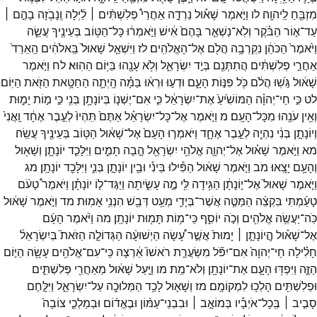
מִזְבֵּ֖חַ
לַֽיהוָֽה׃
לו
וַיֹּ֣אמֶר
שָׁא֡וּל
נֵרְדָ֣ה
אַחֲרֵי֩
פְלִשְׁתִּ֨ים ׀
לַ֜יְלָה
וְֽנָבֹ֥זָה
בָהֶ֣ם ׀
עַד־
א֣וֹר
הַבֹּ֗קֶר
וְלֹֽא־
נַשְׁאֵ֤ר
בָּהֶם֙
אִ֔ישׁ
וַיֹּ֣אמְר֔וּ
כָּל־
הַטּ֥וֹב
בְּעֵינֶ֖יךָ
עֲשֵׂ֑ה
וַיֹּ֙אמֶר֙
הַכֹּהֵ֔ן
נִקְרְבָ֥ה
הֲלֹ֖ם
אֶל־
הָאֱלֹהִֽים׃
לז
וַיִּשְׁאַ֤ל
שָׁאוּל֙
בֵּֽאלֹהִ֔ים
הַֽאֵרֵד֙
אַחֲרֵ֣י
פְלִשְׁתִּ֔ים
הֲתִתְּנֵ֖ם
בְּיַ֣ד
יִשְׂרָאֵ֑ל
וְלֹ֥א
עָנָ֖הוּ
בַּיּ֥וֹם
הַהֽוּא׃
לח
וַיֹּ֣אמֶר
שָׁא֔וּל
גֹּ֣שֽׁוּ
הֲלֹ֔ם
כֹּ֖ל
פִּנּ֣וֹת
הָעָ֑ם
וּדְע֣וּ
וּרְא֔וּ
בַּמָּ֗ה
הָֽיְתָ֛ה
הַחַטָּ֥את
הַזֹּ֖את
הַיּֽוֹם׃
לט
כִּ֣י
חַי־
יְהוָ֗ה
הַמּוֹשִׁ֙יעַ֙
אֶת־
יִשְׂרָאֵ֔ל
כִּ֧י
אִם־
יֶשְׁנ֛וֹ
בְּיוֹנָתָ֥ן
בְּנִ֖י
כִּ֣י
מ֣וֹת
יָמ֑וּת
וְאֵ֥ין
עֹנֵ֖הוּ
מִכָּל־
הָעָֽם׃
מ
וַיֹּ֣אמֶר
אֶל־
כָּל־
יִשְׂרָאֵ֗ל
אַתֶּם֙
תִּֽהְיוּ֙
לְעֵ֣בֶר
אֶחָ֔ד
וַֽאֲנִי֙
וְיוֹנָתָ֣ן
בְּנִ֔י
נִהְיֶ֖ה
לְעֵ֣בֶר
אֶחָ֑ד
וַיֹּאמְר֤וּ
הָעָם֙
אֶל־
שָׁא֔וּל
הַטּ֥וֹב
בְּעֵינֶ֖יךָ
עֲשֵֽׂה׃
מא
וַיֹּ֣אמֶר
שָׁא֗וּל
אֶל־
יְהוָ֛ה
אֱלֹהֵ֥י
יִשְׂרָאֵ֖ל
הָ֣בָה
תָמִ֑ים
וַיִּלָּכֵ֧ד
יוֹנָתָ֛ן
וְשָׁא֖וּל
וְהָעָ֥ם
יָצָֽאוּ׃
מב
וַיֹּ֣אמֶר
שָׁא֔וּל
הַפִּ֕ילוּ
בֵּינִ֕י
וּבֵ֖ין
יוֹנָתָ֣ן
בְּנִ֑י
וַיִּלָּכֵ֖ד
יוֹנָתָֽן׃
מג
וַיֹּ֤אמֶר
שָׁאוּל֙
אֶל־
י֣וֹנָתָ֔ן
הַגִּ֥ידָה
לִּ֖י
מֶ֣ה
עָשִׂ֑יתָה
וַיַּגֶּד־
ל֣וֹ
יוֹנָתָ֗ן
וַיֹּאמֶר֩
טָעֹ֨ם
טָעַ֜מְתִּי
בִּקְצֵ֨ה
הַמַּטֶּ֧ה
אֲשֶׁר־
בְּיָדִ֛י
מְעַ֥ט
דְּבַ֖שׁ
הִנְנִ֥י
אָמֽוּת׃
מד
וַיֹּ֣אמֶר
שָׁא֔וּל
כֹּֽה־
יַעֲשֶׂ֥ה
אֱלֹהִ֖ים
וְכֹ֣ה
יוֹסִ֑ף
כִּֽי־
מ֥וֹת
תָּמ֖וּת
יוֹנָתָֽן׃
מה
וַיֹּ֨אמֶר
הָעָ֜ם
אֶל־
שָׁא֗וּל
הֲ‍ֽיוֹנָתָ֤ן ׀
יָמוּת֙
אֲשֶׁ֣ר
עָ֠שָׂה
הַיְשׁוּעָ֨ה
הַגְּדוֹלָ֣ה
הַזֹּאת֮
בְּיִשְׂרָאֵל֒
חָלִ֗ילָה
חַי־
יְהוָה֙
אִם־
יִפֹּ֞ל
מִשַּׂעֲרַ֤ת
רֹאשׁוֹ֙
אַ֔רְצָה
כִּֽי־
עִם־
אֱלֹהִ֥ים
עָשָׂ֖ה
הַיּ֣וֹם
הַזֶּ֑ה
וַיִּפְדּ֥וּ
הָעָ֛ם
אֶת־
יוֹנָתָ֖ן
וְלֹא־
מֵֽת׃
מו
וַיַּ֣עַל
שָׁא֔וּל
מֵאַחֲרֵ֖י
פְּלִשְׁתִּ֑ים
וּפְלִשְׁתִּ֖ים
הָלְכ֥וּ
לִמְקוֹמָֽם׃
מז
וְשָׁא֛וּל
לָכַ֥ד
הַמְּלוּכָ֖ה
עַל־
יִשְׂרָאֵ֑ל
וַיִּלָּ֣חֶם
סָבִ֣יב ׀
בְּֽכָל־
אֹיְבָ֡יו
בְּמוֹאָ֣ב ׀
וּבִבְנֵי־
עַמּ֨וֹן
וּבֶאֱד֜וֹם
וּבְמַלְכֵ֤י
צוֹבָה֙