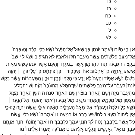
כו
כז
כח
כט
ל
לא
א
וַיְהִ֣י
הַיּ֗וֹם
וַיֹּ֨אמֶר
יוֹנָתָ֤ן
בֶּן־
שָׁאוּל֙
אֶל־
הַנַּ֙עַר֙
נֹשֵׂ֣א
כֵלָ֔יו
לְכָ֗ה
וְנַעְבְּרָה֙
אֶל־
מַצַּ֣ב
פְּלִשְׁתִּ֔ים
אֲשֶׁ֖ר
מֵעֵ֣בֶר
הַלָּ֑ז
וּלְאָבִ֖יו
לֹ֥א
הִגִּֽיד׃
ב
וְשָׁא֗וּל
יוֹשֵׁב֙
בִּקְצֵ֣ה
הַגִּבְעָ֔ה
תַּ֥חַת
הָרִמּ֖וֹן
אֲשֶׁ֣ר
בְּמִגְר֑וֹן
וְהָעָם֙
אֲשֶׁ֣ר
עִמּ֔וֹ
כְּשֵׁ֥שׁ
מֵא֖וֹת
אִֽישׁ׃
ג
וַאֲחִיָּ֣ה
בֶן־
אֲחִט֡וּב
אֲחִ֡י
אִיכָב֣וֹד ׀
בֶּן־
פִּינְחָ֨ס
בֶּן־
עֵלִ֜י
כֹּהֵ֧ן ׀
יְהוָ֛ה
בְּשִׁל֖וֹ
נֹשֵׂ֣א
אֵפ֑וֹד
וְהָעָם֙
לֹ֣א
יָדַ֔ע
כִּ֥י
הָלַ֖ךְ
יוֹנָתָֽן׃
ד
וּבֵ֣ין
הַֽמַּעְבְּר֗וֹת
אֲשֶׁ֨ר
בִּקֵּ֤שׁ
יֽוֹנָתָן֙
לַֽעֲבֹר֙
עַל־
מַצַּ֣ב
פְּלִשְׁתִּ֔ים
שֵׁן־
הַסֶּ֤לַע
מֵהָעֵ֙בֶר֙
מִזֶּ֔ה
וְשֵׁן־
הַסֶּ֥לַע
מֵהָעֵ֖בֶר
מִזֶּ֑ה
וְשֵׁ֤ם
הָֽאֶחָד֙
בּוֹצֵ֔ץ
וְשֵׁ֥ם
הָאֶחָ֖ד
סֶֽנֶּה׃
ה
הַשֵּׁ֧ן
הָאֶחָ֛ד
מָצ֥וּק
מִצָּפ֖וֹן
מ֣וּל
מִכְמָ֑שׂ
וְהָאֶחָ֥ד
מִנֶּ֖גֶב
מ֥וּל
גָּֽבַע׃
ו
וַיֹּ֨אמֶר
יְהוֹנָתָ֜ן
אֶל־
הַנַּ֣עַר ׀
נֹשֵׂ֣א
כֵלָ֗יו
לְכָה֙
וְנַעְבְּרָ֗ה
אֶל־
מַצַּב֙
הָעֲרֵלִ֣ים
הָאֵ֔לֶּה
אוּלַ֛י
יַעֲשֶׂ֥ה
יְהוָ֖ה
לָ֑נוּ
כִּ֣י
אֵ֤ין
לַֽיהוָה֙
מַעְצ֔וֹר
לְהוֹשִׁ֥יעַ
בְּרַ֖ב
א֥וֹ
בִמְעָֽט׃
ז
וַיֹּ֤אמֶר
לוֹ֙
נֹשֵׂ֣א
כֵלָ֔יו
עֲשֵׂ֖ה
כָּל־
אֲשֶׁ֣ר
בִּלְבָבֶ֑ךָ
נְטֵ֣ה
לָ֔ךְ
הִנְנִ֥י
עִמְּךָ֖
כִּלְבָבֶֽךָ׃
ח
וַיֹּ֙אמֶר֙
יְה֣וֹנָתָ֔ן
הִנֵּ֛ה
אֲנַ֥חְנוּ
עֹבְרִ֖ים
אֶל־
הָאֲנָשִׁ֑ים
וְנִגְלִ֖ינוּ
אֲלֵיהֶֽם׃
ט
אִם־
כֹּ֤ה
יֹֽאמְרוּ֙
אֵלֵ֔ינוּ
דֹּ֕מּוּ