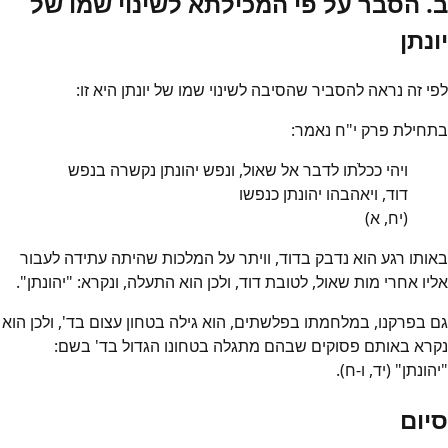
ב. הסבר על פי המכילתא לשינוי שמו של
יונתן
לפי זה נראה להסביר שהסיבה לשינוי שמו של יונתן היא זו:
בתחילת פרק י"ח נאמר:
ויהי ככלֹתו לדבר אל שאול, ונפש יהונתן נקשרה בנפש
דוד, ויאהבהו יהונתן כנפשו
(יח, א)
באותו רגע הוא נדבק בדוד, וויתר על המלכות שהיתה עתידה לעבור
אליו אחרי מות שאול, לטובת דוד, ולכן הוא התעלה, ונקרא: "יהונתן".
גם בפרקנו, במלחמתו בפלשתים, הוא גילה בטחון עצום בד', ולכן הוא
נקרא באותם פסוקים שבהם מתגלה בטחונו הגדול בד' בשם:
"יהונתן" (יד, ו-ח).
סיום