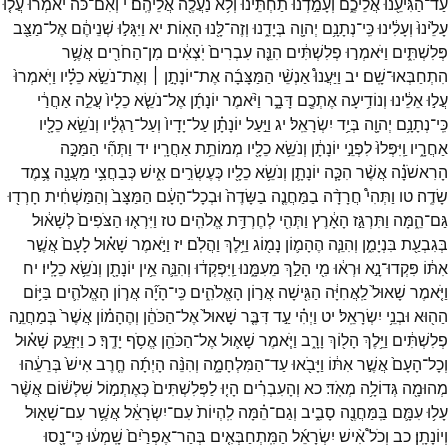
עַד־
הַגִּיעֵ֖נוּ
אֲלֵיכֶ֑ם
וְעָמַ֣דְנוּ
תַחְתֵּ֔ינוּ
וְלֹ֥א
נַעֲלֶ֖ה
אֲלֵיהֶֽם׃
י
וְאִם־
כֹּ֨ה
יֹאמְר֜וּ
עֲל֤וּ
עָלֵ֙ינוּ֙
וְעָלִ֔ינוּ
כִּֽי־
נְתָנָ֥ם
יְהוָ֖ה
בְּיָדֵ֑נוּ
וְזֶה־
לָּ֖נוּ
הָאֽוֹת׃
יא
וַיִּגָּל֣וּ
שְׁנֵיהֶ֔ם
אֶל־
מַצַּ֖ב
פְּלִשְׁתִּ֑ים
וַיֹּאמְר֣וּ
פְלִשְׁתִּ֔ים
הִנֵּ֤ה
עִבְרִים֙
יֹֽצְאִ֔ים
מִן־
הַחֹרִ֖ים
אֲשֶׁ֥ר
הִתְחַבְּאוּ־
שָֽׁם׃
יב
וַיַּעֲנוּ֩
אַנְשֵׁ֨י
הַמַּצָּבָ֜ה
אֶת־
יוֹנָתָ֣ן ׀
וְאֶת־
נֹשֵׂ֣א
כֵלָ֗יו
וַיֹּֽאמְרוּ֙
עֲל֣וּ
אֵלֵ֔ינוּ
וְנוֹדִ֥יעָה
אֶתְכֶ֖ם
דָּבָ֑ר
וַיֹּ֨אמֶר
יוֹנָתָ֜ן
אֶל־
נֹשֵׂ֤א
כֵלָיו֙
עֲלֵ֣ה
אַחֲרַ֔י
כִּֽי־
נְתָנָ֥ם
יְהוָ֖ה
בְּיַ֥ד
יִשְׂרָאֵֽל׃
יג
וַיַּ֣עַל
יוֹנָתָ֗ן
עַל־
יָדָיו֙
וְעַל־
רַגְלָ֔יו
וְנֹשֵׂ֥א
כֵלָ֖יו
אַחֲרָ֑יו
וַֽיִּפְּלוּ֙
לִפְנֵ֣י
יוֹנָתָ֔ן
וְנֹשֵׂ֥א
כֵלָ֖יו
מְמוֹתֵ֥ת
אַחֲרָֽיו׃
יד
וַתְּהִ֞י
הַמַּכָּ֣ה
הָרִאשֹׁנָ֗ה
אֲשֶׁ֨ר
הִכָּ֧ה
יוֹנָתָ֛ן
וְנֹשֵׂ֥א
כֵלָ֖יו
כְּעֶשְׂרִ֣ים
אִ֑ישׁ
כְּבַחֲצִ֥י
מַעֲנָ֖ה
צֶ֥מֶד
שָׂדֶֽה׃
טו
וַתְּהִי֩
חֲרָדָ֨ה
בַמַּחֲנֶ֤ה
בַשָּׂדֶה֙
וּבְכָל־
הָעָ֔ם
הַמַּצָּב֙
וְהַמַּשְׁחִ֔ית
חָרְד֖וּ
גַּם־
הֵ֑מָּה
וַתִּרְגַּ֣ז
הָאָ֔רֶץ
וַתְּהִ֖י
לְחֶרְדַּ֥ת
אֱלֹהִֽים׃
טז
וַיִּרְא֤וּ
הַצֹּפִים֙
לְשָׁא֔וּל
בְּגִבְעַ֖ת
בִּנְיָמִ֑ן
וְהִנֵּ֧ה
הֶהָמ֛וֹן
נָמ֖וֹג
וַיֵּ֥לֶךְ
וַהֲלֹֽם׃
יז
וַיֹּ֣אמֶר
שָׁא֗וּל
לָעָם֙
אֲשֶׁ֣ר
אִתּ֔וֹ
פִּקְדוּ־
נָ֣א
וּרְא֔וּ
מִ֖י
הָלַ֣ךְ
מֵעִמָּ֑נוּ
וַֽיִּפְקְד֔וּ
וְהִנֵּ֛ה
אֵ֥ין
יוֹנָתָ֖ן
וְנֹשֵׂ֥א
כֵלָֽיו׃
יח
וַיֹּ֤אמֶר
שָׁאוּל֙
לַֽאֲחִיָּ֔ה
הַגִּ֖ישָׁה
אֲר֣וֹן
הָאֱלֹהִ֑ים
כִּֽי־
הָיָ֞ה
אֲר֧וֹן
הָאֱלֹהִ֛ים
בַּיּ֥וֹם
הַה֖וּא
וּבְנֵ֥י
יִשְׂרָאֵֽל׃
יט
וַיְהִ֗י
עַ֣ד
דִּבֶּ֤ר
שָׁאוּל֙
אֶל־
הַכֹּהֵ֔ן
וְהֶהָמ֗וֹן
אֲשֶׁר֙
בְּמַחֲנֵ֣ה
פְלִשְׁתִּ֔ים
וַיֵּ֥לֶךְ
הָל֖וֹךְ
וָרָ֑ב
וַיֹּ֧אמֶר
שָׁא֛וּל
אֶל־
הַכֹּהֵ֖ן
אֱסֹ֥ף
יָדֶֽךָ׃
כ
וַיִּזָּעֵ֣ק
שָׁא֗וּל
וְכָל־
הָעָם֙
אֲשֶׁ֣ר
אִתּ֔וֹ
וַיָּבֹ֖אוּ
עַד־
הַמִּלְחָמָ֑ה
וְהִנֵּ֨ה
הָיְתָ֜ה
חֶ֤רֶב
אִישׁ֙
בְּרֵעֵ֔הוּ
מְהוּמָ֖ה
גְּדוֹלָ֥ה
מְאֹֽד׃
כא
וְהָעִבְרִ֗ים
הָי֤וּ
לַפְּלִשְׁתִּים֙
כְּאֶתְמ֣וֹל
שִׁלְשׁ֔וֹם
אֲשֶׁ֨ר
עָל֥וּ
עִמָּ֛ם
בַּֽמַּחֲנֶ֖ה
סָבִ֑יב
וְגַם־
הֵ֗מָּה
לִֽהְיוֹת֙
עִם־
יִשְׂרָאֵ֔ל
אֲשֶׁ֥ר
עִם־
שָׁא֖וּל
וְיוֹנָתָֽן׃
כב
וְכֹל֩
אִ֨ישׁ
יִשְׂרָאֵ֜ל
הַמִּֽתְחַבְּאִ֤ים
בְּהַר־
אֶפְרַ֙יִם֙
שָֽׁמְע֔וּ
כִּֽי־
נָ֖סוּ