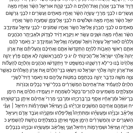
דָּוִ֛יד
אֶת־
בְּנֵ֥י
אַֽהֲרֹ֖ן
וְאֶת־
הַלְוִיִּֽם׃
ה
לִבְנֵ֖י
קְהָ֑ת
אוּרִיאֵ֣ל
הַשָּׂ֔ר
וְאֶחָ֖יו
מֵאָ֥ה
וְעֶשְׂרִֽים׃
ו
לִבְנֵ֖י
מְרָרִ֑י
עֲשָׂיָ֣ה
הַשָּׂ֔ר
וְאֶחָ֖יו
מָאתַ֥יִם
וְעֶשְׂרִֽים׃
ז
לִבְנֵ֖י
גֵּרְשׁ֑וֹם
יוֹאֵ֣ל
הַשָּׂ֔ר
וְאֶחָ֖יו
מֵאָ֥ה
וּשְׁלֹשִֽׁים׃
ח
לִבְנֵ֖י
אֱלִֽיצָפָ֑ן
שְׁמַֽעְיָ֥ה
הַשָּׂ֖ר
וְאֶחָ֥יו
מָאתָֽיִם׃
ט
לִבְנֵ֖י
חֶבְר֑וֹן
אֱלִיאֵ֥ל
הַשָּׂ֖ר
וְאֶחָ֥יו
שְׁמוֹנִֽים׃
י
לִבְנֵ֖י
עֻזִּיאֵ֑ל
עַמִּינָדָ֣ב
הַשָּׂ֔ר
וְאֶחָ֕יו
מֵאָ֖ה
וּשְׁנֵ֥ים
עָשָֽׂר׃
יא
וַיִּקְרָ֣א
דָוִ֔יד
לְצָד֥וֹק
וּלְאֶבְיָתָ֖ר
הַכֹּֽהֲנִ֑ים
וְלַלְוִיִּ֗ם
לְאֽוּרִיאֵ֤ל
עֲשָׂיָה֙
וְיוֹאֵ֣ל
שְׁמַֽעְיָ֔ה
וֶאֱלִיאֵ֖ל
וְעַמִּינָדָֽב׃
יב
וַיֹּ֣אמֶר
לָהֶ֔ם
אַתֶּ֛ם
רָאשֵׁ֥י
הָאָב֖וֹת
לַלְוִיִּ֑ם
הִֽתְקַדְּשׁוּ֙
אַתֶּ֣ם
וַאֲחֵיכֶ֔ם
וְהַֽעֲלִיתֶ֗ם
אֵ֣ת
אֲר֤וֹן
יְהוָה֙
אֱלֹהֵ֣י
יִשְׂרָאֵ֔ל
אֶל־
הֲכִינ֖וֹתִי
לֽוֹ׃
יג
כִּ֛י
לְמַבָּרִ֥אשׁוֹנָ֖ה
לֹ֣א
אַתֶּ֑ם
פָּרַ֨ץ
יְהוָ֤ה
אֱלֹהֵ֙ינוּ֙
בָּ֔נוּ
כִּי־
לֹ֥א
דְרַשְׁנֻ֖הוּ
כַּמִּשְׁפָּֽט׃
יד
וַיִּֽתְקַדְּשׁ֔וּ
הַכֹּהֲנִ֖ים
וְהַלְוִיִּ֑ם
לְהַעֲל֕וֹת
אֶת־
אֲר֥וֹן
יְהוָ֖ה
אֱלֹהֵ֥י
יִשְׂרָאֵֽל׃
טו
וַיִּשְׂא֣וּ
בְנֵֽי־
הַלְוִיִּ֗ם
אֵ֚ת
אֲר֣וֹן
הָֽאֱלֹהִ֔ים
כַּאֲשֶׁ֛ר
צִוָּ֥ה
מֹשֶׁ֖ה
כִּדְבַ֣ר
יְהוָ֑ה
בִּכְתֵפָ֥ם
בַּמֹּט֖וֹת
עֲלֵיהֶֽם׃
טז
וַיֹּ֣אמֶר
דָּוִיד֮
לְשָׂרֵ֣י
הַלְוִיִּם֒
לְהַֽעֲמִ֗יד
אֶת־
אֲחֵיהֶם֙
הַמְשֹׁ֣רְרִ֔ים
בִּכְלֵי־
שִׁ֛יר
נְבָלִ֥ים
וְכִנֹּר֖וֹת
וּמְצִלְתָּ֑יִם
מַשְׁמִיעִ֥ים
לְהָרִֽים־
בְּק֖וֹל
לְשִׂמְחָֽה׃
יז
וַיַּעֲמִ֣ידוּ
הַלְוִיִּ֗ם
אֵ֚ת
הֵימָ֣ן
בֶּן־
יוֹאֵ֔ל
וּמִ֨ן־
אֶחָ֔יו
אָסָ֖ף
בֶּן־
בֶּֽרֶכְיָ֑הוּ
וּמִן־
בְּנֵ֤י
מְרָרִי֙
אֲחֵיהֶ֔ם
אֵיתָ֖ן
בֶּן־
קֽוּשָׁיָֽהוּ׃
יח
וְעִמָּהֶ֖ם
אֲחֵיהֶ֣ם
הַמִּשְׁנִ֑ים
זְכַרְיָ֡הוּ
בֵּ֡ן
וְיַֽעֲזִיאֵ֡ל
וּשְׁמִֽירָמ֡וֹת
וִיחִיאֵ֣ל ׀
וְעֻנִּ֡י
אֱלִיאָ֡ב
וּבְנָיָ֡הוּ
וּמַֽעֲשֵׂיָ֡הוּ
וּמַתִּתְיָהוּ֩
וֶאֱלִ֨יפְלֵ֜הוּ
וּמִקְנֵיָ֨הוּ
וְעֹבֵ֥ד
אֱדֹ֛ם
וִֽיעִיאֵ֖ל
הַשֹּׁעֲרִֽים׃
יט
וְהַמְשֹׁ֣רְרִ֔ים
הֵימָ֥ן
אָסָ֖ף
וְאֵיתָ֑ן
בִּמְצִלְתַּ֥יִם
נְחֹ֖שֶׁת
לְהַשְׁמִֽיעַ׃
כ
וּזְכַרְיָ֨ה
וַעֲזִיאֵ֜ל
וּשְׁמִֽירָמ֤וֹת
וִֽיחִיאֵל֙
וְעֻנִּ֣י
וֶֽאֱלִיאָ֔ב
וּמַעֲשֵׂיָ֖הוּ
וּבְנָיָ֑הוּ
בִּנְבָלִ֖ים