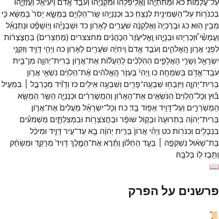
עַל־
עֲלָמֽוֹת׃
כא
וּמַתִּתְיָ֣הוּ
וֶאֱלִֽיפְלֵ֗הוּ
וּמִקְנֵיָ֙הוּ֙
וְעֹבֵ֣ד
אֱדֹ֔ם
וִֽיעִיאֵ֖ל
וַעֲזַזְיָ֑הוּ
בְּכִנֹּר֥וֹת
עַל־
הַשְּׁמִינִ֖ית
לְנַצֵּֽחַ׃
כב
וּכְנַנְיָ֥הוּ
שַֽׂר־
הַלְוִיִּ֖ם
בְּמַשָּׂ֑א
יָסֹר֙
בַּמַּשָּׂ֔א
כִּ֥י
מֵבִ֖ין
הֽוּא׃
כג
וּבֶֽרֶכְיָה֙
וְאֶלְקָנָ֔ה
שֹׁעֲרִ֖ים
לָאָרֽוֹן׃
כד
וּשְׁבַנְיָ֡הוּ
וְיֽוֹשָׁפָ֡ט
וּנְתַנְאֵ֡ל
וַעֲמָשַׂ֡י
וּ֠זְכַרְיָהוּ
וּבְנָיָ֤הוּ
וֶֽאֱלִיעֶ֙זֶר֙
הַכֹּ֣הֲנִ֔ים
מחצצרים
(
מַחְצְרִים֙
)
בַּחֲצֹ֣צְר֔וֹת
לִפְנֵ֖י
אֲר֣וֹן
הָֽאֱלֹהִ֑ים
וְעֹבֵ֤ד
אֱדֹם֙
וִֽיחִיָּ֔ה
שֹׁעֲרִ֖ים
לָאָרֽוֹן׃
כה
וַיְהִ֥י
דָוִ֛יד
וְזִקְנֵ֥י
יִשְׂרָאֵ֖ל
וְשָׂרֵ֣י
הָאֲלָפִ֑ים
הַהֹֽלְכִ֗ים
לְֽהַעֲל֞וֹת
אֶת־
אֲר֧וֹן
בְּרִית־
יְהוָ֛ה
מִן־
בֵּ֥ית
עֹבֵֽד־
אֱדֹ֖ם
בְּשִׂמְחָֽה׃
כו
וַֽיְהִי֙
בֶּעְזֹ֣ר
הָֽאֱלֹהִ֔ים
אֶ֨ת־
הַלְוִיִּ֔ם
נֹשְׂאֵ֖י
אֲר֣וֹן
בְּרִית־
יְהוָ֑ה
וַיִּזְבְּח֥וּ
שִׁבְעָֽה־
פָרִ֖ים
וְשִׁבְעָ֥ה
אֵילִֽים׃
כז
וְדָוִ֞יד
מְכֻרְבָּ֣ל ׀
בִּמְעִ֣יל
בּ֗וּץ
וְכָל־
הַלְוִיִּם֙
הַנֹּשְׂאִ֣ים
אֶת־
הָאָר֔וֹן
וְהַמְשֹׁ֣רְרִ֔ים
וּכְנַנְיָ֛ה
הַשַּׂ֥ר
הַמַּשָּׂ֖א
הַמְשֹֽׁרְרִ֑ים
וְעַל־
דָּוִ֖יד
אֵפ֥וֹד
בָּֽד׃
כח
וְכָל־
יִשְׂרָאֵ֗ל
מַעֲלִים֙
אֶת־
אֲר֣וֹן
בְּרִית־
יְהוָ֔ה
בִּתְרוּעָה֙
וּבְק֣וֹל
שׁוֹפָ֔ר
וּבַחֲצֹצְר֖וֹת
וּבִמְצִלְתָּ֑יִם
מַשְׁמִעִ֕ים
בִּנְבָלִ֖ים
וְכִנֹּרֽוֹת׃
כט
וַיְהִ֗י
אֲרוֹן֙
בְּרִ֣ית
יְהוָ֔ה
בָּ֖א
עַד־
עִ֣יר
דָּוִ֑יד
וּמִיכַ֨ל
בַּת־
שָׁא֜וּל
נִשְׁקְפָ֣ה ׀
בְּעַ֣ד
הַחַלּ֗וֹן
וַתֵּ֨רֶא
אֶת־
הַמֶּ֤לֶךְ
דָּוִיד֙
מְרַקֵּ֣ד
וּמְשַׂחֵ֔ק
וַתִּ֥בֶז
ל֖וֹ
בְּלִבָּֽהּ׃
📖
פרשנים על הפרק
📜