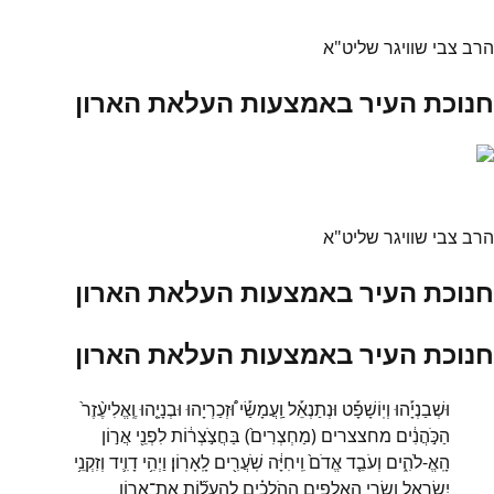
הרב צבי שוויגר שליט"א
חנוכת העיר באמצעות העלאת הארון
הרב צבי שוויגר שליט"א
חנוכת העיר באמצעות העלאת הארון
חנוכת העיר באמצעות העלאת הארון
וּשְׁבַנְיָ֡הוּ וְיֽוֹשָׁפָ֡ט וּנְתַנְאֵ֡ל וַֽעֲמָשַׂ֡י וּ֠זְכַרְיָהוּ וּבְנָיָ֤הוּ וֶֽאֱלִיעֶ֨זֶר֙
הַכֹּ֣הֲנִ֔ים מחצצרים (מַחְצְרִים֙) בַּחֲצֹ֣צְר֔וֹת לִפְנֵ֖י אֲר֣וֹן
הָֽאֱ-לֹהִ֑ים וְעֹבֵ֤ד אֱדֹם֙ וִֽיחִיָּ֔ה שֹֽׁעֲרִ֖ים לָֽאָרֽוֹן׃ וַיְהִ֥י דָוִ֛יד וְזִקְנֵ֥י
יִשְׂרָאֵ֖ל וְשָׂרֵ֣י הָֽאֲלָפִ֑ים הַהֹֽלְכִ֗ים לְֽהַעֲל֞וֹת אֶת־אֲר֧וֹן