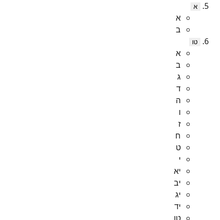
א
א
ב
טו
א
ב
ג
ד
ה
ו
ז
ח
ט
י
יא
יב
יג
יד
טו