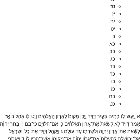
טז
יז
יח
יט
כ
כא
כב
כג
כד
כה
כו
כז
כח
כט
א
וַיַּֽעַשׂ־
ל֥וֹ
בָתִּ֖ים
בְּעִ֣יר
דָּוִ֑יד
וַיָּ֤כֶן
מָקוֹם֙
לַֽאֲר֣וֹן
הָֽאֱלֹהִ֔ים
וַיֶּט־
ל֖וֹ
אֹֽהֶל׃
ב
אָ֚ז
אָמַ֣ר
דָּוִ֔יד
לֹ֤א
לָשֵׂאת֙
אֶת־
אֲר֣וֹן
הָֽאֱלֹהִ֔ים
כִּ֖י
אִם־
הַלְוִיִּ֑ם
כִּי־
בָ֣ם ׀
בָּחַ֣ר
יְהוָ֗ה
לָשֵׂ֞את
אֶת־
אֲר֧וֹן
יְהוָ֛ה
וּֽלְשָׁרְת֖וֹ
עַד־
עוֹלָֽם׃
ג
וַיַּקְהֵ֥ל
דָּוִ֛יד
אֶת־
כָּל־
יִשְׂרָאֵ֖ל
אֶל־
יְרֽוּשָׁלִָ֑ם
לְהַעֲלוֹת֙
אֶת־
אֲר֣וֹן
יְהוָ֔ה
אֶל־
מְקוֹמ֖וֹ
אֲשֶׁר־
הֵכִ֥ין
לֽוֹ׃
ד
וַיֶּאֱסֹ֥ף