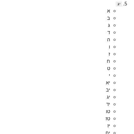
יג
א
ב
ג
ד
ה
ו
ז
ח
ט
י
יא
יב
יג
יד
טו
טז
יז
יח