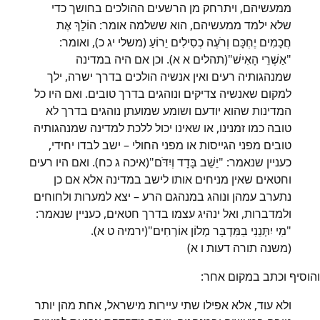
ממעשיהם, ויתרחק מן הרשעים ההולכים בחושך כדי
שלא ילמד ממעשיהם, הוא ששלמה אומר: הוֹלֵךְ אֶת
חֲכָמִים יֶחְכָּם וְרֹעֶה כְסִילִים יֵרוֹעַ (משלי יג כ), ואומר:
"אַשְׁרֵי הָאִישׁ"(תהלים א א). וכן אם היה במדינה
שמנהגותיה רעים ואין אנשיה הולכים בדרך ישרה, ילך
למקום שאנשיה צדיקים ונוהגים בדרך טובים. ואם היו כל
המדינות שהוא יודעם ושומע שמועתן נוהגים בדרך לא
טובה כמו זמנינו, או שאינו יכול ללכת למדינה שמנהגותיה
טובים מפני הגייסות או מפני החולי – ישב לבדו יחידי,
כעניין שנאמר: "יֵשֵׁב בָּדָד וְיִדֹּם"(איכה ג כח). ואם היו רעים
וחטאים שאין מניחים אותו לישב במדינה אלא אם כן
נתערב עמהן ונוהג במנהגם הרע – יצא למערות ולחוחים
ולמדברות, ואל ינהיג עצמו בדרך חטאים, כעניין שנאמר:
"מִי יִתְּנֵנִי בַמִּדְבָּר מְלוֹן אוֹרְחִים"(ירמיה ט א).
(משנה תורה דעות ו א)
והוסיף וכתב במקום אחר:
ולא עוד, אלא אפילו שתי עיירות מישראל, אחת מהן יותר