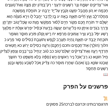
אוֹר־
צַדִּיקִ֥ים
יִשְׂמָ֑ח
וְנֵ֖ר
רְשָׁעִ֣ים
יִדְעָֽךְ׃
י
רַק־
בְּ֭זָדוֹן
יִתֵּ֣ן
מַצָּ֑ה
וְאֶת־
נ֖וֹעָצִ֣ים
חָכְמָֽה׃
יא
ה֭וֹן
מֵהֶ֣בֶל
יִמְעָ֑ט
וְקֹבֵ֖ץ
עַל־
יָ֣ד
יַרְבֶּֽה׃
יב
תּוֹחֶ֣לֶת
מְ֭מֻשָּׁכָה
מַחֲלָה־
לֵ֑ב
וְעֵ֥ץ
חַ֝יִּ֗ים
תַּאֲוָ֥ה
בָאָֽה׃
יג
בָּ֣ז
לְ֭דָבָר
יֵחָ֣בֶל
ל֑וֹ
וִירֵ֥א
מִ֝צְוָ֗ה
ה֣וּא
יְשֻׁלָּֽם׃
יד
תּוֹרַ֣ת
חָ֭כָם
מְק֣וֹר
חַיִּ֑ים
לָ֝ס֗וּר
מִמֹּ֥קְשֵׁי
מָֽוֶת׃
טו
שֵֽׂכֶל־
ט֭וֹב
יִתֶּן־
חֵ֑ן
וְדֶ֖רֶךְ
בֹּגְדִ֣ים
אֵיתָֽן׃
טז
כָּל־
עָ֭רוּם
יַעֲשֶׂ֣ה
בְדָ֑עַת
וּ֝כְסִ֗יל
יִפְרֹ֥שׂ
אִוֶּֽלֶת׃
יז
מַלְאָ֣ךְ
רָ֭שָׁע
יִפֹּ֣ל
בְּרָ֑ע
וְצִ֖יר
אֱמוּנִ֣ים
מַרְפֵּֽא׃
יח
רֵ֣ישׁ
וְ֭קָלוֹן
פּוֹרֵ֣עַ
מוּסָ֑ר
וְשׁוֹמֵ֖ר
תּוֹכַ֣חַת
יְכֻבָּֽד׃
יט
תַּאֲוָ֣ה
נִ֭הְיָה
תֶּעֱרַ֣ב
לְנָ֑פֶשׁ
וְתוֹעֲבַ֥ת
כְּ֝סִילִ֗ים
ס֣וּר
מֵרָֽע׃
כ
הלוך
(
הוֹלֵ֣ךְ
)
אֶת־
חֲכָמִ֣ים
וחכם
(
יֶחְכָּ֑ם
)
וְרֹעֶ֖ה
כְסִילִ֣ים
יֵרֽוֹעַ׃
כא
חַ֭טָּאִים
תְּרַדֵּ֣ף
רָעָ֑ה
וְאֶת־
צַ֝דִּיקִ֗ים
יְשַׁלֶּם־
טֽוֹב׃
כב
ט֗וֹב
יַנְחִ֥יל
בְּנֵֽי־
בָנִ֑ים
וְצָפ֥וּן
לַ֝צַּדִּ֗יק
חֵ֣יל
חוֹטֵֽא׃
כג
רָב־
אֹ֭כֶל
נִ֣יר
רָאשִׁ֑ים
וְיֵ֥שׁ
נִ֝סְפֶּ֗ה
בְּלֹ֣א
מִשְׁפָּֽט׃
כד
חוֹשֵׂ֣ךְ
שִׁ֭בְטוֹ
שׂוֹנֵ֣א
בְנ֑וֹ
וְ֝אֹהֲב֗וֹ
שִֽׁחֲר֥וֹ
מוּסָֽר׃
כה
צַדִּ֗יק
אֹ֭כֵל
לְשֹׂ֣בַע
נַפְשׁ֑וֹ
וּבֶ֖טֶן
רְשָׁעִ֣ים
תֶּחְסָֽר׃
📖
פרשנים על הפרק
📜
תרגום
רבותינו זכרונם לברכה
25
פסוקים