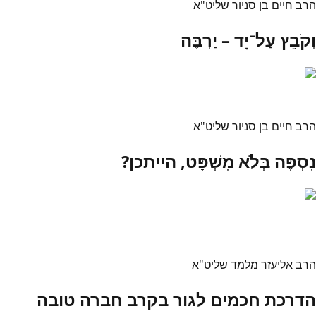
הרב חיים בן סניור שליט"א
וְקֹבֵץ עַל־יָד – יַרְבֶּה
הרב חיים בן סניור שליט"א
נִסְפֶּה בְּלֹא מִשְׁפָּט, הייתכן?
הרב אליעזר מלמד שליט"א
הדרכת חכמים לגור בקרב חברה טובה