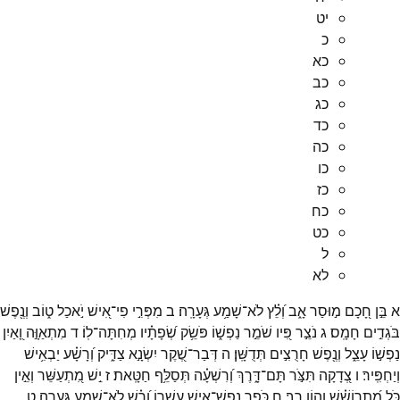
יט
כ
כא
כב
כג
כד
כה
כו
כז
כח
כט
ל
לא
א
בֵּ֣ן
חָ֭כָם
מ֣וּסַר
אָ֑ב
וְ֝לֵ֗ץ
לֹא־
שָׁמַ֥ע
גְּעָרָֽה׃
ב
מִפְּרִ֣י
פִי־
אִ֭ישׁ
יֹ֣אכַל
ט֑וֹב
וְנֶ֖פֶשׁ
בֹּגְדִ֣ים
חָמָֽס׃
ג
נֹצֵ֣ר
פִּ֭יו
שֹׁמֵ֣ר
נַפְשׁ֑וֹ
פֹּשֵׂ֥ק
שְׂ֝פָתָ֗יו
מְחִתָּה־
לֽוֹ׃
ד
מִתְאַוָּ֣ה
וָ֭אַיִן
נַפְשׁ֣וֹ
עָצֵ֑ל
וְנֶ֖פֶשׁ
חָרֻצִ֣ים
תְּדֻשָּֽׁן׃
ה
דְּבַר־
שֶׁ֭קֶר
יִשְׂנָ֣א
צַדִּ֑יק
וְ֝רָשָׁ֗ע
יַבְאִ֥ישׁ
וְיַחְפִּֽיר׃
ו
צְ֭דָקָה
תִּצֹּ֣ר
תָּם־
דָּ֑רֶךְ
וְ֝רִשְׁעָ֗ה
תְּסַלֵּ֥ף
חַטָּֽאת׃
ז
יֵ֣שׁ
מִ֭תְעַשֵּׁר
וְאֵ֣ין
כֹּ֑ל
מִ֝תְרוֹשֵׁ֗שׁ
וְה֣וֹן
רָֽב׃
ח
כֹּ֣פֶר
נֶֽפֶשׁ־
אִ֣ישׁ
עָשְׁר֑וֹ
וְ֝רָ֗שׁ
לֹא־
שָׁמַ֥ע
גְּעָרָֽה׃
ט