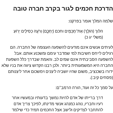
הדרכת חכמים לגור בקרב חברה טובה
שלמה המלך אומר בפרקנו:
הלוך (הוֹלֵ֣ךְ) אֶת־חֲכָמִ֣ים וחכם (יֶחְכָּ֑ם) וְרֹעֶ֖ה כְסִילִ֣ים יֵרֽוֹעַ׃
(משלי יג כ)
לעיתים אנשים אינם מודעים להשפעה העצומה של החברה. הם
רגילים לייחס חשיבות למי שמדבר עימם ומשכנע אותם. אבל
להשפעה הסביבתית אינם שמים לב. והאמת שבדרך כלל השפעת
החברה היא המשמעותית ביותר. ולכן רבנו הקדוש ציווה את בניו שלא
ידורו בשכנציב, משום שהיו יושביה ליצנים וימשכום אחר ליצנותם
(פסחים קיב:).
על סמך כל זה ועוד, הורה הרמב"ם:
דרך ברייתו של אדם להיות נמשך בדעותיו ובמעשיו אחר
רעיו וחבריו, נוהג כמנהג אנשי מדינתו, לפיכך צריך אדם
להתחבר לצדיקים ולישב אצל החכמים תמיד כדי שילמד