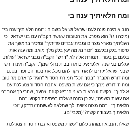
ומה הלאיתיך ענה בי
הנביא מיכה פונה לעם ישראל ושואל בשם ה': "ומה הלאיתיך ענה בי"
(מיכה ו ג)? הוא מפרט את הטובות שעשה הקב"ה עם בני ישראל "כי
העליתיך מארץ מצרים ומבית עבדים פדיתיך" ומזכיר בהמשך את
סיפור בלק ובלעם: "זכור נא מה יעץ בלק מלך מואב ומה ענה אותו
בלעם בן בעור". תמורת אלה לא "דרש" הקב"ה מבני ישראל "עולות,
עגלים בני שנה, אלפי אילים או רבבות נחלי שמן". הקב"ה אינו דורש
שבני ישראל יקריבו לו את היקר להם מכל, את בכוריהם ופרי בטנם,
ומה דורש הקב"ה "בסך הכל" תמורת חסדיו? "הגיד לך אדם מה טוב
ומה ה' דורש ממך כי אם עשות משפט ואהבת חסד והצנע לכת עם
א-להיך". בקשה זו נראית בעיני הנביא קטנה וצנועה, שהרי כך אמר "כי
אם עשות משפט", על כן נכונה שאלתו בפתיחת הקטע: "מה
הלאיתיך" - "מה מצוה ציוויתי לך שתלאה לעשותה"(רד"ק), "וכי
הלאיתיך בעבודה קשה?"(מלבי"ם).
שאלת הנביא תמוהה. כלום "עשות משפט ואהבת חסד והצנע לכת