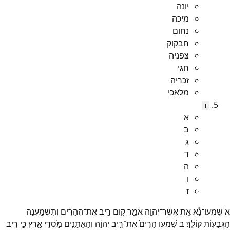
יונה
מיכה
נחום
חבקוק
צפניה
חגי
זכריה
מלאכי
ו
א
ב
ג
ד
ה
ו
ז
א
שִׁמְעוּ־
נָ֕א
אֵ֥ת
אֲשֶׁר־
יְהוָ֖ה
אֹמֵ֑ר
ק֚וּם
רִ֣יב
אֶת־
הֶהָרִ֔ים
וְתִשְׁמַ֥עְנָה
הַגְּבָע֖וֹת
קוֹלֶֽךָ׃
ב
שִׁמְע֤וּ
הָרִים֙
אֶת־
רִ֣יב
יְהוָ֔ה
וְהָאֵתָנִ֖ים
מֹ֣סְדֵי
אָ֑רֶץ
כִּ֣י
רִ֤יב