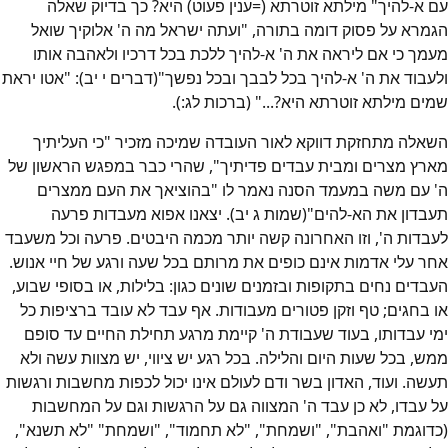
עם א-להיך" מילתא זוטרתא (=ענין פעוט) היא? כך בדיוק שאלה
הגמרא על פסוק דומה בתורה, "ועתה ישראל מה ה' אלוקיך שואל
מעמך כי אם ליראה את ה' א-להיך ללכת בכל דרכיו ולאהבה אותו
ולעבוד את ה' א-להיך בכל לבבך ובכל נפשך"(דברים י יב): "אטו יראת
שמים מילתא זוטרתא היא?..." (ברכות לג:).
השאלה מתחזקת דווקא לאור העובדה שמיכה מזכיר "כי העליתיך
מארץ מצרים ומבית עבדים פדיתיך", שהרי כבר במפגש הראשון של
ה' עם משה במעמד הסנה נאמר לו "בהוציאך את העם ממצרים
תעבדון את הא-להים"(שמות ג יב). יצאנו אפוא מעבדות פרעה
לעבדות ה', וזו האחרונה קשה יותר מכמה היבטים. פרעה וכל משעבד
אחר עלי אדמות אינם כופים את מרותם בכל שעה ורגע של חיי אנוש.
העבדים נחים בתקופות ובזמנים שונים כגון: בלילות, או בסופי שבוע,
או בחגים; טף וזקן פטורים מעבודות. אף עבד לא עובד ברציפות כל
ימי עבדותו, בעוד שעבודת ה' קיימת מרגע תחילת החיים עד סופם
ממש, בכל שעות היום והלילה. בכל רגע יש ציווי, יש מצוות עשה ולא
תעשה. ועוד, האדון בשר ודם לעולם אינו יכול לכפות מחשבות ורגשות
על עבדו, לא כן עבד ה' המצווה גם על הרגשות וגם על המחשבות
(כדוגמת "ואהבת", "ושמחת", "לא תחמוד", "ושמחת" "לא תשנא",