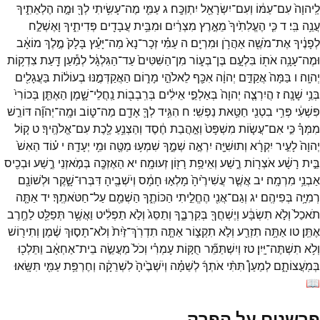
לַֽיהוָה֙
עִם־
עַמּ֔וֹ
וְעִם־
יִשְׂרָאֵ֖ל
יִתְוַכָּֽח׃
ג
עַמִּ֛י
מֶה־
עָשִׂ֥יתִי
לְךָ֖
וּמָ֣ה
הֶלְאֵתִ֑יךָ
עֲנֵ֥ה
בִּֽי׃
ד
כִּ֤י
הֶעֱלִתִ֙יךָ֙
מֵאֶ֣רֶץ
מִצְרַ֔יִם
וּמִבֵּ֥ית
עֲבָדִ֖ים
פְּדִיתִ֑יךָ
וָאֶשְׁלַ֣ח
לְפָנֶ֔יךָ
אֶת־
מֹשֶׁ֖ה
אַהֲרֹ֥ן
וּמִרְיָֽם׃
ה
עַמִּ֗י
זְכָר־
נָא֙
מַה־
יָּעַ֗ץ
בָּלָק֙
מֶ֣לֶךְ
מוֹאָ֔ב
וּמֶה־
עָנָ֥ה
אֹת֖וֹ
בִּלְעָ֣ם
בֶּן־
בְּע֑וֹר
מִן־
הַשִּׁטִּים֙
עַד־
הַגִּלְגָּ֔ל
לְמַ֕עַן
דַּ֖עַת
צִדְק֥וֹת
יְהוָֽה׃
ו
בַּמָּה֙
אֲקַדֵּ֣ם
יְהוָ֔ה
אִכַּ֖ף
לֵאלֹהֵ֣י
מָר֑וֹם
הַאֲקַדְּמֶ֣נּוּ
בְעוֹל֔וֹת
בַּעֲגָלִ֖ים
בְּנֵ֥י
שָׁנָֽה׃
ז
הֲיִרְצֶ֤ה
יְהוָה֙
בְּאַלְפֵ֣י
אֵילִ֔ים
בְּרִֽבְב֖וֹת
נַֽחֲלֵי־
שָׁ֑מֶן
הַאֶתֵּ֤ן
בְּכוֹרִי֙
פִּשְׁעִ֔י
פְּרִ֥י
בִטְנִ֖י
חַטַּ֥את
נַפְשִֽׁי׃
ח
הִגִּ֥יד
לְךָ֛
אָדָ֖ם
מַה־
טּ֑וֹב
וּמָֽה־
יְהוָ֞ה
דּוֹרֵ֣שׁ
מִמְּךָ֗
כִּ֣י
אִם־
עֲשׂ֤וֹת
מִשְׁפָּט֙
וְאַ֣הֲבַת
חֶ֔סֶד
וְהַצְנֵ֥עַ
לֶ֖כֶת
עִם־
אֱלֹהֶֽיךָ׃
ט
ק֤וֹל
יְהוָה֙
לָעִ֣יר
יִקְרָ֔א
וְתוּשִׁיָּ֖ה
יִרְאֶ֣ה
שְׁמֶ֑ךָ
שִׁמְע֥וּ
מַטֶּ֖ה
וּמִ֥י
יְעָדָֽהּ׃
י
ע֗וֹד
הַאִשׁ֙
בֵּ֣ית
רָשָׁ֔ע
אֹצְר֖וֹת
רֶ֑שַׁע
וְאֵיפַ֥ת
רָז֖וֹן
זְעוּמָֽה׃
יא
הַאֶזְכֶּ֖ה
בְּמֹ֣אזְנֵי
רֶ֑שַׁע
וּבְכִ֖יס
אַבְנֵ֥י
מִרְמָֽה׃
יב
אֲשֶׁ֤ר
עֲשִׁירֶ֙יהָ֙
מָלְא֣וּ
חָמָ֔ס
וְיֹשְׁבֶ֖יהָ
דִּבְּרוּ־
שָׁ֑קֶר
וּלְשׁוֹנָ֖ם
רְמִיָּ֥ה
בְּפִיהֶֽם׃
יג
וְגַם־
אֲנִ֖י
הֶחֱלֵ֣יתִי
הַכּוֹתֶ֑ךָ
הַשְׁמֵ֖ם
עַל־
חַטֹּאתֶֽךָ׃
יד
אַתָּ֤ה
תֹאכַל֙
וְלֹ֣א
תִשְׂבָּ֔ע
וְיֶשְׁחֲךָ֖
בְּקִרְבֶּ֑ךָ
וְתַסֵּג֙
וְלֹ֣א
תַפְלִ֔יט
וַאֲשֶׁ֥ר
תְּפַלֵּ֖ט
לַחֶ֥רֶב
אֶתֵּֽן׃
טו
אַתָּ֥ה
תִזְרַ֖ע
וְלֹ֣א
תִקְצ֑וֹר
אַתָּ֤ה
תִדְרֹֽךְ־
זַ֙יִת֙
וְלֹא־
תָס֣וּךְ
שֶׁ֔מֶן
וְתִיר֖וֹשׁ
וְלֹ֥א
תִשְׁתֶּה־
יָּֽיִן׃
טז
וְיִשְׁתַּמֵּ֞ר
חֻקּ֣וֹת
עָמְרִ֗י
וְכֹל֙
מַעֲשֵׂ֣ה
בֵית־
אַחְאָ֔ב
וַתֵּלְכ֖וּ
בְּמֹֽעֲצוֹתָ֑ם
לְמַעַן֩
תִּתִּ֨י
אֹתְךָ֜
לְשַׁמָּ֗ה
וְיֹשְׁבֶ֙יהָ֙
לִשְׁרֵקָ֔ה
וְחֶרְפַּ֥ת
עַמִּ֖י
תִּשָּֽׂאוּ׃
📖
פרשנים על הפרק