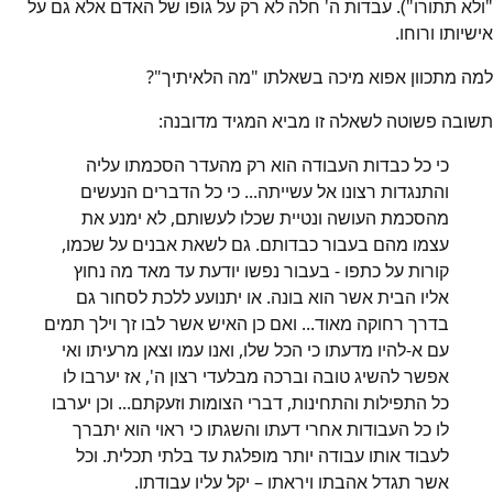
"ולא תתורו"). עבדות ה' חלה לא רק על גופו של האדם אלא גם על
אישיותו ורוחו.
למה מתכוון אפוא מיכה בשאלתו "מה הלאיתיך"?
תשובה פשוטה לשאלה זו מביא המגיד מדובנה:
כי כל כבדות העבודה הוא רק מהעדר הסכמתו עליה
והתנגדות רצונו אל עשייתה... כי כל הדברים הנעשים
מהסכמת העושה ונטיית שכלו לעשותם, לא ימנע את
עצמו מהם בעבור כבדותם. גם לשאת אבנים על שכמו,
קורות על כתפו - בעבור נפשו יודעת עד מאד מה נחוץ
אליו הבית אשר הוא בונה. או יתנועע ללכת לסחור גם
בדרך רחוקה מאוד... ואם כן האיש אשר לבו זך וילך תמים
עם א-להיו מדעתו כי הכל שלו, ואנו עמו וצאן מרעיתו ואי
אפשר להשיג טובה וברכה מבלעדי רצון ה', אז יערבו לו
כל התפילות והתחינות, דברי הצומות וזעקתם... וכן יערבו
לו כל העבודות אחרי דעתו והשגתו כי ראוי הוא יתברך
לעבוד אותו עבודה יותר מופלגת עד בלתי תכלית. וכל
אשר תגדל אהבתו ויראתו – יקל עליו עבודתו.