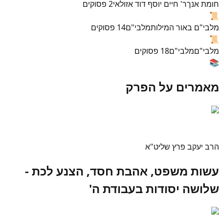
חומת אנך
ר' חיים יוסף דוד אזולאי
2
פסוקים
📜
מלבי"ם באור המילות
מלבי"ם
14
פסוקים
📜
מלבי"ם
מלבי"ם
18
פסוקים
📚
מאמרים על הפרק
הרב יעקב פרץ שליט"א
עשות משפט, אהבת חסד, הצנע לכת -
שלושה יסודות בעבודת ה'