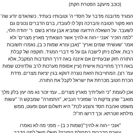
(כוכב מיעקב הפטרת חקת)
המגיד מדובנה מדבר על חסדי ה' וטובותיו בעתיד. כשהאדם יודע שה'
הוא מקור הטובה והברכה נקל לו לעובדו, ברם הדברים נכונים גם
לשעבר. על השאלה הידועה שמביא אבן עזרא בשם ר' יהודה הלוי,
"למה הזכיר 'אנכי י-הוה א-להיך אשר הוצאתיך מארץ מצרים' ולא
אמר 'שעשיתי שמים וארץ' "(אבן עזרא שמות כ ב), נאמרו תשובות
רבות. אולם ניתן לישבה גם על פי דברי המגיד. תוקפה של קבלת
התורה חזק שבעתיים אם איננה באה דרך התנדבות המקבל, אלא
באה דרך מחוייבות אישית (עיין אסופת מערכות לרב גולדוויכט שמות
עמ' רצ). המחוייבות הזאת נוצרה דווקא בגין יציאת מצרים. מידת
הכרת הטוב מכרחת את ישראל לקבל את התורה.
אכן לעומת "כי העליתיך מארץ מצרים... עמי זכור נא מה יעץ בלק מלך
מואב" שהן צדקות ה' שמזכיר הנביא, "התמורה" שמבקש ה' "עשות
משפט ואהבת חסד והצנע לכת" היא תשלום זעום ופעוט, ממש
מילתא זוטרתא. וכך דרשו חז"ל:
"אנכי י-הוה א-להיך"(שמות כ ב) – מפני מה לא נאמרו
עשרת הדברות בתחילת התורה? משלו משל למה הדבר