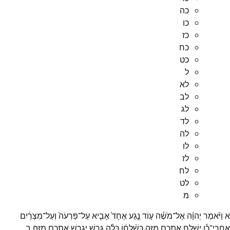
כה
כו
כז
כח
כט
ל
לא
לב
לג
לד
לה
לו
לז
לח
לט
מ
א
וַיֹּ֨אמֶר
יְהוָ֜ה
אֶל־
מֹשֶׁ֗ה
ע֣וֹד
נֶ֤גַע
אֶחָד֙
אָבִ֤יא
עַל־
פַּרְעֹה֙
וְעַל־
מִצְרַ֔יִם
אַֽחֲרֵי־
כֵ֕ן
יְשַׁלַּ֥ח
אֶתְכֶ֖ם
מִזֶּ֑ה
כְּשַׁ֨לְּח֔וֹ
כָּלָ֕ה
גָּרֵ֛שׁ
יְגָרֵ֥שׁ
אֶתְכֶ֖ם
מִזֶּֽה׃
ב