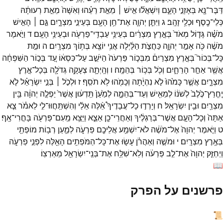
דַּבֶּר־
נָ֖א
בְּאָזְנֵ֣י
הָעָ֑ם
וְיִשְׁאֲל֞וּ
אִ֣ישׁ ׀
מֵאֵ֣ת
רֵעֵ֗הוּ
וְאִשָּׁה֙
מֵאֵ֣ת
רְעוּתָ֔הּ
כְּלֵי־
כֶ֖סֶף
וּכְלֵ֥י
זָהָֽב׃
ג
וַיִּתֵּ֧ן
יְהוָ֛ה
אֶת־
חֵ֥ן
הָעָ֖ם
בְּעֵינֵ֣י
מִצְרָ֑יִם
גַּ֣ם ׀
הָאִ֣ישׁ
מֹשֶׁ֗ה
גָּד֤וֹל
מְאֹד֙
בְּאֶ֣רֶץ
מִצְרַ֔יִם
בְּעֵינֵ֥י
עַבְדֵֽי־
פַרְעֹ֖ה
וּבְעֵינֵ֥י
הָעָֽם׃
ד
וַיֹּ֣אמֶר
מֹשֶׁ֔ה
כֹּ֖ה
אָמַ֣ר
יְהוָ֑ה
כַּחֲצֹ֣ת
הַלַּ֔יְלָה
אֲנִ֥י
יוֹצֵ֖א
בְּת֥וֹךְ
מִצְרָֽיִם׃
ה
וּמֵ֣ת
כָּל־
בְּכוֹר֮
בְּאֶ֣רֶץ
מִצְרַיִם֒
מִבְּכ֤וֹר
פַּרְעֹה֙
הַיֹּשֵׁ֣ב
עַל־
כִּסְא֔וֹ
עַ֚ד
בְּכ֣וֹר
הַשִּׁפְחָ֔ה
אֲשֶׁ֖ר
אַחַ֣ר
הָרֵחָ֑יִם
וְכֹ֖ל
בְּכ֥וֹר
בְּהֵמָֽה׃
ו
וְהָֽיְתָ֛ה
צְעָקָ֥ה
גְדֹלָ֖ה
בְּכָל־
אֶ֣רֶץ
מִצְרָ֑יִם
אֲשֶׁ֤ר
כָּמֹ֙הוּ֙
לֹ֣א
נִהְיָ֔תָה
וְכָמֹ֖הוּ
לֹ֥א
תֹסִֽף׃
ז
וּלְכֹ֣ל ׀
בְּנֵ֣י
יִשְׂרָאֵ֗ל
לֹ֤א
יֶֽחֱרַץ־
כֶּ֙לֶב֙
לְשֹׁנ֔וֹ
לְמֵאִ֖ישׁ
וְעַד־
בְּהֵמָ֑ה
לְמַ֙עַן֙
תֵּֽדְע֔וּן
אֲשֶׁר֙
יַפְלֶ֣ה
יְהוָ֔ה
בֵּ֥ין
מִצְרַ֖יִם
וּבֵ֥ין
יִשְׂרָאֵֽל׃
ח
וְיָרְד֣וּ
כָל־
עֲבָדֶיךָ֩
אֵ֨לֶּה
אֵלַ֜י
וְהִשְׁתַּֽחֲוּוּ־
לִ֣י
לֵאמֹ֗ר
צֵ֤א
אַתָּה֙
וְכָל־
הָעָ֣ם
אֲשֶׁר־
בְּרַגְלֶ֔יךָ
וְאַחֲרֵי־
כֵ֖ן
אֵצֵ֑א
וַיֵּצֵ֥א
מֵֽעִם־
פַּרְעֹ֖ה
בָּחֳרִי־
אָֽף׃
ט
וַיֹּ֤אמֶר
יְהוָה֙
אֶל־
מֹשֶׁ֔ה
לֹא־
יִשְׁמַ֥ע
אֲלֵיכֶ֖ם
פַּרְעֹ֑ה
לְמַ֛עַן
רְב֥וֹת
מוֹפְתַ֖י
בְּאֶ֥רֶץ
מִצְרָֽיִם׃
י
וּמֹשֶׁ֣ה
וְאַהֲרֹ֗ן
עָשׂ֛וּ
אֶת־
כָּל־
הַמֹּפְתִ֥ים
הָאֵ֖לֶּה
לִפְנֵ֣י
פַרְעֹ֑ה
וַיְחַזֵּ֤ק
יְהוָה֙
אֶת־
לֵ֣ב
פַּרְעֹ֔ה
וְלֹֽא־
שִׁלַּ֥ח
אֶת־
בְּנֵֽי־
יִשְׂרָאֵ֖ל
מֵאַרְצֽוֹ׃
📖
פרשנים על הפרק
📜