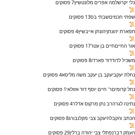
כלי יקר
שלמה אפרים מלונטשיץ
7
פסוקים
📜
שפתי חכמים
שבתי בס
13
פסוקים
📜
תפארת יהונתן
יהונתן אייבשיץ
4
פסוקים
📜
אור החיים
חיים בן עטר
17
פסוקים
📜
משכיל לדוד
דוד פארדו
8
פסוקים
📜
נחלת יעקב
יעקב בן יעקב משה מליסא
4
פסוקים
📜
נחל קדומים
ר' חיים יוסף דוד אזולאי
1
פסוקים
📜
נתינה לגר
הרב נתן מרקוס אדלר
4
פסוקים
📜
הכתב והקבלה
יעקב צבי מקלנבורג
8
פסוקים
📜
העמק דבר
נפתלי צבי יהודה ברלין
29
פסוקים