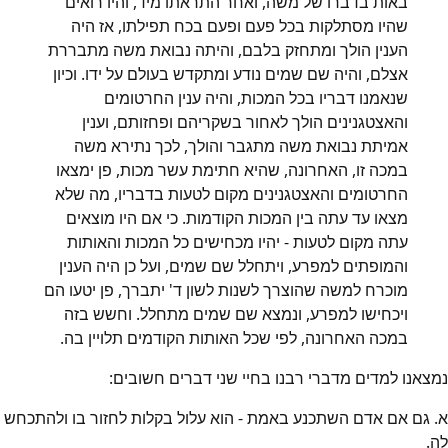
באות בדברו של משה, ואחר התראתו מיד, והיו רואים
שהיו מסתלקות בכל פעם ופעם בכח תפילתו, אז היה
הענין הולך ומתחזק בלבם, והיתה נבואת משה מתבררת
אצלם, והיה שם שמים נודע ומתקדש בעולם על ידו. וכיון
שנאמנו דבריו בכל המכות, והיה ענין החרטומים
והאצטגנינים הולך לאחור בשקריהם ופחזותם, וענין
אמיתת נבואת משה מתגבר והולך, לכך נתירא משה
במכה זו, האחרונה, שהיא חתימת עשר מכות, פן ימצאו
החרטומים והאצטגנינים מקום לטעות בדבריו, מה שלא
מצאו עד עתה בין המכות הקודמות. כי אם היו מוצאים
עתה מקום לטעות - יהיו מכחישים כל המכות והאותות
והמופתים למפרע, ויתחלל שם שמים, ועל כן היה הענין
מוכרח למשה שהוצרך לשנות לשון ד' יתברך, פן יטעו הם
ויכחישו למפרע, ונמצא שם שמים מתחלל. וחשש בזה
במכה האחרונה, לפי שכל האותות הקודמים תלויין בה.
נמצאנו למדים מדברי רבנו בחיי שני דברים חשובים:
א. גם אם אדם השתכנע באמת - הוא עלול בקלות לחזור בו ולהתכחש
לה.