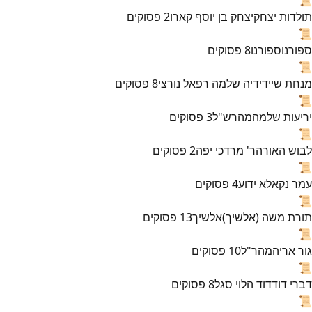
תולדות יצחק
יצחק בן יוסף קארו
2
פסוקים
📜
ספורנו
ספורנו
8
פסוקים
📜
מנחת שי
ידידיה שלמה רפאל נורצי
8
פסוקים
📜
יריעות שלמה
מהרש"ל
3
פסוקים
📜
לבוש האורה
ר' מרדכי יפה
2
פסוקים
📜
עמר נקא
לא ידוע
4
פסוקים
📜
תורת משה (אלשיך)
אלשיך
13
פסוקים
📜
גור אריה
מהר"ל
10
פסוקים
📜
דברי דוד
דוד הלוי סגל
8
פסוקים
📜