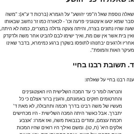
שאלה נוספת שאל ה"פני יהושע" על הגמרא (ברכות ד ע"א): "משה
סבר שמא יטעו איצטגניני פרעה וכו' - לכאורה כמו זר נחשב שבאותו
שעה שהיו נתונים בצרה, והיתה צעקה גדולה במצרים, כמוה לא היתה,
ואין בית אשר אין שם מת, ואיך ישימו לבם להביט אחר משה ולדקדק
אחריו ולרגעים יבחנוהו לתופסו בשקרן ברגע כמימרא, בדבר שאינו
מעיקר האות והמופת".
ד. תשובת רבנו בחיי
ענה רבנו בחיי על שאלתו:
והנראה לומר כי עד המכה השלישית היו האצטגנינים
והחרטומים חזקים באמונתם, והענין ברור אצלם כי כל
מעשיו של משה רבינו בדרך חכמה ותחבולה, לא מאת ד'
יתברך. אבל כאשר היתה המכה השלישית - היו מכחישים
חכמת עצמם, ומודים בנבואת משה, ואז אמרו: 'אצבע
אלקים היא' (ח, טו). ומשם ואילך היו רואים שהיו המכות