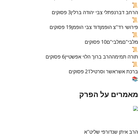
📜
הרחב דבר
נפתלי צבי יהודה ברלין
3
פסוקים
📜
פירושי רד"צ הופמן
דוד צבי הופמן
19
פסוקים
📜
מלבי"ם
מלבי"ם
10
פסוקים
📜
תורה תמימה
הרב ברוך הלוי אפשטיין
6
פסוקים
📜
ברכת אשר
אשר וסרטיל
21
פסוקים
📚
מאמרים על הפרק
הרב איתן שנדורפי שליט"א