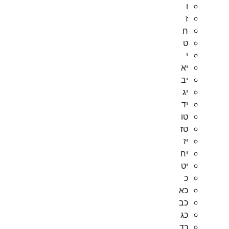
ו
ז
ח
ט
י
יא
יב
יג
יד
טו
טז
יז
יח
יט
כ
כא
כב
כג
כד