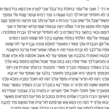
א
רְדִ֣י ׀
וּשְׁבִ֣י
עַל־
עָפָ֗ר
בְּתוּלַת֙
בַּת־
בָּבֶ֔ל
שְׁבִי־
לָאָ֥רֶץ
אֵין־
כִּסֵּ֖א
בַּת־
כַּשְׂדִּ֑ים
כִּ֣י
לֹ֤א
תוֹסִ֙יפִי֙
יִקְרְאוּ־
לָ֔ךְ
רַכָּ֖ה
וַעֲנֻגָּֽה׃
ב
קְחִ֥י
רֵחַ֖יִם
וְטַ֣חֲנִי
קָ֑מַח
גַּלִּ֨י
צַמָּתֵ֧ךְ
חֶשְׂפִּי־
שֹׁ֛בֶל
גַּלִּי־
שׁ֖וֹק
עִבְרִ֥י
נְהָרֽוֹת׃
ג
תִּגָּל֙
עֶרְוָתֵ֔ךְ
גַּ֥ם
תֵּרָאֶ֖ה
חֶרְפָּתֵ֑ךְ
נָקָ֣ם
אֶקָּ֔ח
וְלֹ֥א
אֶפְגַּ֖ע
אָדָֽם׃
ד
גֹּאֲלֵ֕נוּ
יְהוָ֥ה
צְבָא֖וֹת
שְׁמ֑וֹ
קְד֖וֹשׁ
יִשְׂרָאֵֽל׃
ה
שְׁבִ֥י
דוּמָ֛ם
וּבֹ֥אִי
בַחֹ֖שֶׁךְ
בַּת־
כַּשְׂדִּ֑ים
כִּ֣י
לֹ֤א
תוֹסִ֙יפִי֙
יִקְרְאוּ־
לָ֔ךְ
גְּבֶ֖רֶת
מַמְלָכֽוֹת׃
ו
קָצַ֣פְתִּי
עַל־
עַמִּ֗י
חִלַּ֙לְתִּי֙
נַחֲלָתִ֔י
וָאֶתְּנֵ֖ם
בְּיָדֵ֑ךְ
לֹא־
שַׂ֤מְתְּ
לָהֶם֙
רַחֲמִ֔ים
עַל־
זָקֵ֕ן
הִכְבַּ֥דְתְּ
עֻלֵּ֖ךְ
מְאֹֽד׃
ז
וַתֹּ֣אמְרִ֔י
לְעוֹלָ֖ם
אֶהְיֶ֣ה
גְבָ֑רֶת
עַ֣ד
לֹא־
שַׂ֥מְתְּ
אֵ֙לֶּה֙
עַל־
לִבֵּ֔ךְ
לֹ֥א
זָכַ֖רְתְּ
אַחֲרִיתָֽהּ׃
ח
וְעַתָּ֞ה
שִׁמְעִי־
זֹ֤את
עֲדִינָה֙
הַיּוֹשֶׁ֣בֶת
לָבֶ֔טַח
הָאֹֽמְרָה֙
בִּלְבָ֔בָהּ
אֲנִ֖י
וְאַפְסִ֣י
ע֑וֹד
לֹ֤א
אֵשֵׁב֙
אַלְמָנָ֔ה
וְלֹ֥א
אֵדַ֖ע
שְׁכֽוֹל׃
ט
וְתָבֹאנָה֩
לָּ֨ךְ
שְׁתֵּי־
אֵ֥לֶּה
רֶ֛גַע
בְּי֥וֹם
אֶחָ֖ד
שְׁכ֣וֹל
וְאַלְמֹ֑ן
כְּתֻמָּם֙
בָּ֣אוּ
עָלַ֔יִךְ
בְּרֹ֣ב
כְּשָׁפַ֔יִךְ
בְּעָצְמַ֥ת
חֲבָרַ֖יִךְ
מְאֹֽד׃
י
וַתִּבְטְחִ֣י
בְרָעָתֵ֗ךְ
אָמַרְתְּ֙
אֵ֣ין
רֹאָ֔נִי
חָכְמָתֵ֥ךְ
וְדַעְתֵּ֖ךְ
הִ֣יא
שׁוֹבְבָ֑תֶךְ
וַתֹּאמְרִ֣י
בְלִבֵּ֔ךְ
אֲנִ֖י
וְאַפְסִ֥י
עֽוֹד׃
יא
וּבָ֧א
עָלַ֣יִךְ
רָעָ֗ה
לֹ֤א
תֵדְעִי֙
שַׁחְרָ֔הּ
וְתִפֹּ֤ל
עָלַ֙יִךְ֙
הֹוָ֔ה
לֹ֥א
תוּכְלִ֖י
כַּפְּרָ֑הּ
וְתָבֹ֨א
עָלַ֧יִךְ
פִּתְאֹ֛ם
שׁוֹאָ֖ה
לֹ֥א
תֵדָֽעִי׃
יב
עִמְדִי־
נָ֤א
בַחֲבָרַ֙יִךְ֙
וּבְרֹ֣ב
כְּשָׁפַ֔יִךְ
בַּאֲשֶׁ֥ר
יָגַ֖עַתְּ
מִנְּעוּרָ֑יִךְ
אוּלַ֛י
תּוּכְלִ֥י
הוֹעִ֖יל
אוּלַ֥י
תַּעֲרֽוֹצִי׃
יג
נִלְאֵ֖ית
בְּרֹ֣ב
עֲצָתָ֑יִךְ
יַעַמְדוּ־
נָ֨א
וְיוֹשִׁיעֻ֜ךְ
הברו
(
הֹבְרֵ֣י
)
שָׁמַ֗יִם
הַֽחֹזִים֙
בַּכּ֣וֹכָבִ֔ים
מֽוֹדִיעִם֙
לֶחֳדָשִׁ֔ים
מֵאֲשֶׁ֥ר
יָבֹ֖אוּ
עָלָֽיִךְ׃
יד
הִנֵּ֨ה
הָי֤וּ
כְקַשׁ֙
אֵ֣שׁ
שְׂרָפָ֔תַם
לֹֽא־
יַצִּ֥ילוּ
אֶת־
נַפְשָׁ֖ם
מִיַּ֣ד
לֶֽהָבָ֑ה
אֵין־
גַּחֶ֣לֶת
לַחְמָ֔ם
א֖וּר
לָשֶׁ֥בֶת
נֶגְדּֽוֹ׃
טו
כֵּ֥ן
הָיוּ־
לָ֖ךְ
אֲשֶׁ֣ר
יָגָ֑עַתְּ
סֹחֲרַ֣יִךְ