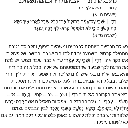
כָּרַ֥ע בֵּל֙ קֹרֵ֣ס נְב֔וֹ הָיוּ֙ עֲצַבֵּיהֶ֔ם לַחַיָּ֖ה וְלַבְּהֵמָ֑ה נְשֻׂאֹתֵיכֶ֣ם
עֲמוּס֔וֹת מַשָּׂ֖א לַעֲיֵפָֽה׃
(ישעיה מו א)
רְדִ֣י ׀ וּשְׁבִ֣י עַל־עָפָ֗ר בְּתוּלַת֙ בַּת־בָּבֶ֔ל שְׁבִי־לָאָ֥רֶץ אֵין־כִּסֵּ֖א
בַּת־כַּשְׂדִּ֑ים כִּ֣י לֹ֤א תוֹסִ֙יפִי֙ יִקְרְאוּ־לָ֔ךְ רַכָּ֖ה וַעֲנֻגָּֽה׃
(ישעיה מז א)
פעולת הכריעה מיוחסת לברכיים ומשמעה כיפוף, והקריסה נגזרת
מהמילה קרסול ומשמעה ירידה לתנוחת ישיבה. המשכן של פעולות
אלו בקריאה: "רְדִ֣י ׀ וּשְׁבִ֣י עַל־עָפָ֗ר" שהיא כבר ישבה ממש. יש לתת
את הדעת לכך שבעוד שהתמוטטותם של אלהי בבל אינה בחירית
והיא באה עליהם בלי שיש להם שליטה או השפעה על התהליך, הרי
שלבת בבל קורא הנביא, בדרך לעג, להסיק לבדה את המסקנות
המתבקשות באובדן המלוכה ולעשות מעשים המסמלים את הכרתה
ביציאתה הקרובה לגלות: " רְדִ֣י ׀ וּשְׁבִ֣י... שְׁבִי... קְחִ֥י... וְטַ֣חֲנִי... גַּלִּ֨י...
חֶשְׂפִּי... עִבְרִ֥י...". ניכר ההבדל בין אפסיות האלילים אשר קָרְס֤וּ כָֽרְעוּ֙
יַחְדָּ֔ו לֹ֥א יָכְל֖וּ מַלֵּ֣ט מַשָּׂ֑א וְנַפְשָׁ֖ם בַּשְּׁבִ֥י הָלָֽכָה לבין הבבלים עצמם
שלפחות יש בהם יכולת להשפיע באופן כלשהו על גורלם המר, גם אם
לא לשנותו מעיקרו.