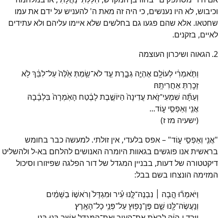
וכיבוש, לא היו נענשים, כי היה זה מאת ה' להעניש על ידם את עמו
שחטאו. אלא שהם פגעו גם בחלשים שלא איימו עליהם ולא עתידים
לאיים, בזקנים.
2.
הגאוה ושיכרון העוצמה
וַתֹּ֣אמְרִ֔י לְעוֹלָ֖ם אֶהְיֶ֣ה גְבָ֑רֶת עַ֣ד לֹא־שַׂ֥מְתְּ אֵ֙לֶּה֙ עַל־לִבֵּ֔ךְ לֹ֥א
זָכַ֖רְתְּ אַחֲרִיתָֽהּ׃
וְעַתָּ֞ה שִׁמְעִי־זֹ֤את עֲדִינָה֙ הַיּוֹשֶׁ֣בֶת לָבֶ֔טַח הָאֹֽמְרָה֙ בִּלְבָ֔בָהּ
אֲנִ֖י וְאַפְסִ֣י ע֑וֹד...
(ישעיה מז ז)
"אֲנִ֖י וְאַפְסִ֣י ע֑וֹד" – אפס בלעדי, אין זולתי. למעשה כבר בחומש
בראשית אנו פוגשים בגאוות היומרה האנושים להלחם בא-ל ולהשליט
דיקטטורה של דעות, בבניין המגדל של דור הפלגה שפיזורו וסיכול
המזימה הונצחו בשם בבל:
וַיֹּאמְר֞וּ הָ֣בָה ׀ נִבְנֶה־לָּ֣נוּ עִ֗יר וּמִגְדָּל֙ וְרֹאשׁ֣וֹ בַשָּׁמַ֔יִם
וְנַֽעֲשֶׂה־לָּ֖נוּ שֵׁ֑ם פֶּן־נָפ֖וּץ עַל־פְּנֵ֥י כָל־הָאָֽרֶץ׃
וַיֵּ֣רֶד יְ-הוָ֔ה לִרְאֹ֥ת אֶת־הָעִ֖יר וְאֶת־הַמִּגְדָּ֑ל אֲשֶׁ֥ר בָּנ֖וּ בְּנֵ֥י