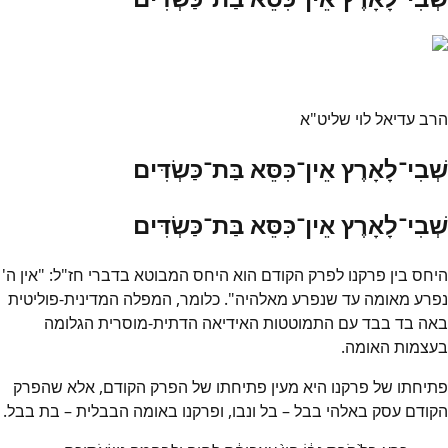
הרב עדיאל לוי שליט"א
שְׁבִי־לָאָרֶץ אֵין־כִּסֵּא בַּת־כַּשְׂדִּים
שְׁבִי־לָאָרֶץ אֵין־כִּסֵּא בַּת־כַּשְׂדִּים
היחס בין פרקנו לפרק הקודם הוא היחס המבוטא בדברי חז"ל: "אין ה'
נפרע מאומה עד שנפרע מאלהיה". כלומר, המפלה המדינית-פוליטית
באה בד בבד עם התמוטטות האידיאה הדתית-מוסרית הגלומה
בעצמות האומה.
פתיחתו של פרקנו היא מעין פתיחתו של הפרק הקודם, אלא שהפרק
הקודם עסק באלהי בבל – בל ונבו, ופרקנו באומה הבבלית – בת בבל.