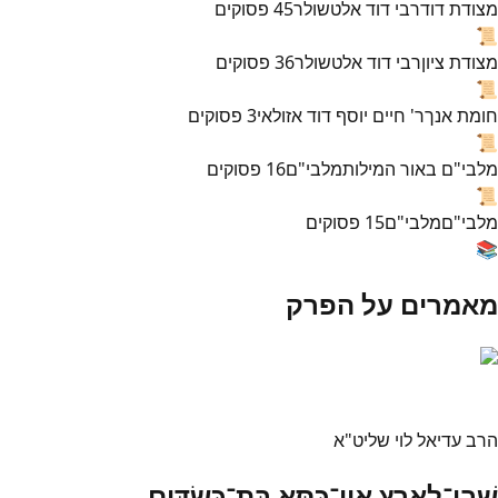
מצודת דוד
רבי דוד אלטשולר
45
פסוקים
📜
מצודת ציון
רבי דוד אלטשולר
36
פסוקים
📜
חומת אנך
ר' חיים יוסף דוד אזולאי
3
פסוקים
📜
מלבי"ם באור המילות
מלבי"ם
16
פסוקים
📜
מלבי"ם
מלבי"ם
15
פסוקים
📚
מאמרים על הפרק
הרב עדיאל לוי שליט"א
שְׁבִי־לָאָרֶץ אֵין־כִּסֵּא בַּת־כַּשְׂדִּים