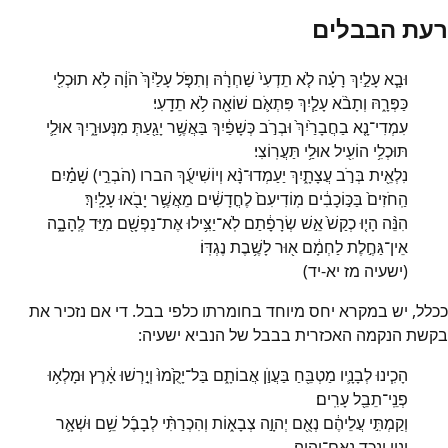
רעת הבבלים
וּבָ֧א עָלַ֣יִךְ רָעָ֗ה לֹ֤א תֵדְעִי֙ שַׁחְרָ֔הּ וְתִפֹּ֤ל עָלַ֙יִךְ֙ הֹוָ֔ה לֹ֥א תוּכְלִ֖י
כַּפְּרָ֑הּ וְתָבֹ֨א עָלַ֧יִךְ פִּתְאֹ֛ם שׁוֹאָ֖ה לֹ֥א תֵדָֽעִי׃
עִמְדִי־נָ֤א בַחֲבָרַ֙יִךְ֙ וּבְרֹ֣ב כְּשָׁפַ֔יִךְ בַּאֲשֶׁ֥ר יָגַ֖עַתְּ מִנְּעוּרָ֑יִךְ אוּלַ֛י
תּוּכְלִ֥י הוֹעִ֖יל אוּלַ֥י תַּעֲרֽוֹצִי׃
נִלְאֵ֖ית בְּרֹ֣ב עֲצָתָ֑יִךְ יַעַמְדוּ־נָ֨א וְיוֹשִׁיעֻ֜ךְ הברו (הֹבְרֵ֣י) שָׁמַ֗יִם
הַֽחֹזִים֙ בַּכּ֣וֹכָבִ֔ים מֽוֹדִיעִם֙ לֶחֳדָשִׁ֔ים מֵאֲשֶׁ֥ר יָבֹ֖אוּ עָלָֽיִךְ׃
הִנֵּ֨ה הָי֤וּ כְקַשׁ֙ אֵ֣שׁ שְׂרָפָ֔תַם לֹֽא־יַצִּ֥ילוּ אֶת־נַפְשָׁ֖ם מִיַּ֣ד לֶֽהָבָ֑ה
אֵין־גַּחֶ֣לֶת לַחְמָ֔ם א֖וּר לָשֶׁ֥בֶת נֶגְדּֽוֹ׃
(ישעיה מז יא-יד)
ככלל, יש במקרא יחס מיוחד בחומרתו כלפי בבל. די אם נזכיר את
בקשת הנקמה האכזרית בבבל של הנביא ישעיה:
הָכִ֧ינוּ לְבָנָ֛יו מַטְבֵּ֖חַ בַּעֲוֺ֣ן אֲבוֹתָ֑ם בַּל־יָקֻ֙מוּ֙ וְיָ֣רְשׁוּ אָ֔רֶץ וּמָלְא֥וּ
פְנֵֽי־תֵבֵ֖ל עָרִֽים׃
וְקַמְתִּ֣י עֲלֵיהֶ֔ם נְאֻ֖ם יְהוָ֣ה צְבָא֑וֹת וְהִכְרַתִּ֨י לְבָבֶ֜ל שֵׁ֥ם וּשְׁאָ֛ר
וְנִ֥ין וָנֶ֖כֶד נְאֻם־יְהוָֽה׃