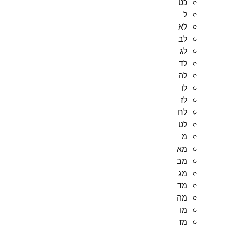
כט
ל
לא
לב
לג
לד
לה
לו
לז
לח
לט
מ
מא
מב
מג
מד
מה
מו
מז