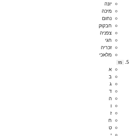
יונה
מיכה
נחום
חבקוק
צפניה
חגי
זכריה
מלאכי
מז
א
ב
ג
ד
ה
ו
ז
ח
ט
י