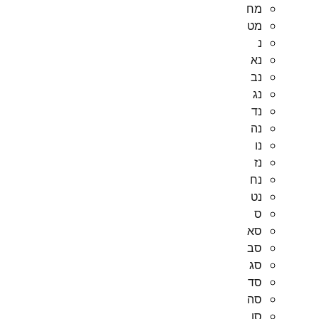
מח
מט
נ
נא
נב
נג
נד
נה
נו
נז
נח
נט
ס
סא
סב
סג
סד
סה
סו