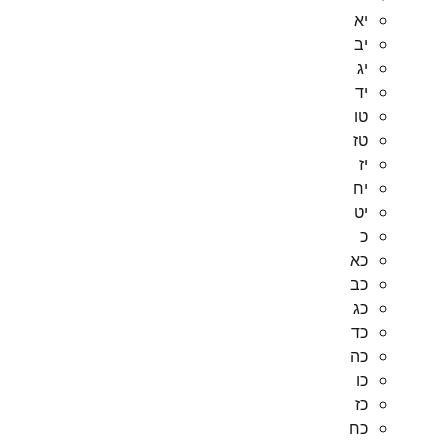
יא
יב
יג
יד
טו
טז
יז
יח
יט
כ
כא
כב
כג
כד
כה
כו
כז
כח