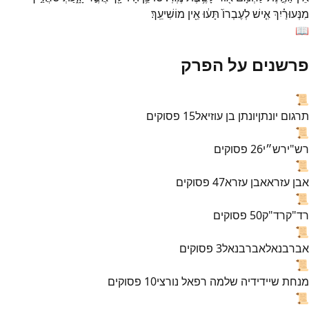
מִנְּעוּרַ֗יִךְ
אִ֤ישׁ
לְעֶבְרוֹ֙
תָּע֔וּ
אֵ֖ין
מוֹשִׁיעֵֽךְ׃
📖
פרשנים על הפרק
📜
תרגום יונתן
יונתן בן עוזיאל
15
פסוקים
📜
רש"י
רש״י
26
פסוקים
📜
אבן עזרא
אבן עזרא
47
פסוקים
📜
רד"ק
רד"ק
50
פסוקים
📜
אברבנאל
אברבנאל
3
פסוקים
📜
מנחת שי
ידידיה שלמה רפאל נורצי
10
פסוקים
📜