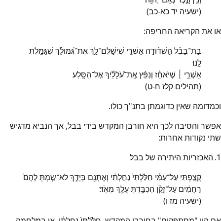
(ישעיה יד כא-כב)
או את הקריאה החריפה:
בַּת־בָּבֶ֗ל הַשְּׁד֫וּדָ֥ה אַשְׁרֵ֥י שֶׁיְשַׁלֶּם־לָ֑ךְ אֶת־גְּ֝מוּלֵ֗ךְ שֶׁגָּמַ֥לְתְּ
לָֽנוּ׃
אַשְׁרֵ֤י ׀ שֶׁיֹּאחֵ֓ז וְנִפֵּ֬ץ אֶֽת־עֹ֝לָלַ֗יִךְ אֶל־הַסָּֽלַע׃
(תהילים קלז ח-ט)
וכמדומה שאין כדוגמתן בתנ"ך כולו.
אפשר והסיבה לכך היא חורבן המקדש בידי בבל, אך הנביא מדגיש
שתי נקודות אחרות:
1.
האכזריות היתירה של בבל
קָצַ֣פְתִּי עַל־עַמִּ֗י חִלַּ֙לְתִּי֙ נַחֲלָתִ֔י וָאֶתְּנֵ֖ם בְּיָדֵ֑ךְ לֹא־שַׂ֤מְתְּ לָהֶם֙
רַחֲמִ֔ים עַל־זָקֵ֕ן הִכְבַּ֥דְתְּ עֻלֵּ֖ךְ מְאֹֽד׃
(ישעיה מז ו)
אם היו "מסתפקים" בחורבן המקדש, חִלַּ֙לְתִּי֙ נַחֲלָתִ֔י, או במלחמה